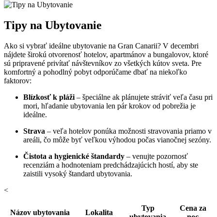
Tipy na Ubytovanie
Ako si vybrať ideálne ubytovanie na Gran Canarii? V decembri
nájdete širokú otvorenosť hotelov, apartmánov a bungalovov, ktoré
sú pripravené privítať návštevníkov zo všetkých kútov sveta. Pre
komfortný a pohodlný pobyt odporúčame dbať na niekoľko
faktorov:
Blízkosť k pláži
– špeciálne ak plánujete stráviť veľa času pri
mori, hľadanie ubytovania len pár krokov od pobrežia je
ideálne.
Strava
– veľa hotelov ponúka možnosti stravovania priamo v
areáli, čo môže byť veľkou výhodou počas vianočnej sezóny.
Čistota a hygienické štandardy
– venujte pozornosť
recenziám a hodnoteniam predchádzajúcich hostí, aby ste
zaistili vysoký štandard ubytovania.
<
Typ
Cena za
Názov ubytovania
Lokalita
ubytovania
noc