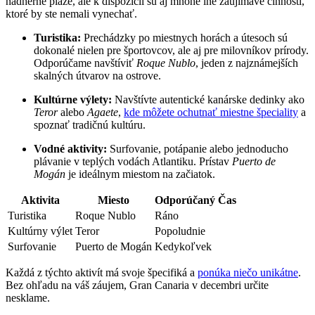
nádherné pláže, ale k dispozícii sú aj mnohé iné zaujímavé činnosti,
ktoré by ste nemali vynechať.
Turistika:
Prechádzky po miestnych horách a útesoch sú
dokonalé nielen pre športovcov, ale aj pre milovníkov prírody.
Odporúčame navštíviť
Roque Nublo
, jeden z najznámejších
skalných útvarov na ostrove.
Kultúrne výlety:
Navštívte autentické kanárske dedinky ako
Teror
alebo
Agaete
,
kde môžete ochutnať miestne špeciality
a
spoznať tradičnú kultúru.
Vodné aktivity:
Surfovanie, potápanie alebo jednoducho
plávanie v teplých vodách Atlantiku. Prístav
Puerto de
Mogán
je ideálnym miestom na začiatok.
Aktivita
Miesto
Odporúčaný Čas
Turistika
Roque Nublo
Ráno
Kultúrny výlet
Teror
Popoludnie
Surfovanie
Puerto de Mogán
Kedykoľvek
Každá z týchto aktivít má svoje špecifiká a
ponúka niečo unikátne
.
Bez ohľadu na váš záujem, Gran Canaria v decembri určite
nesklame.