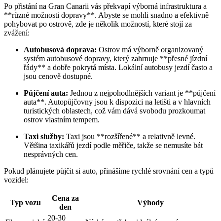
Po přistání na Gran Canarii vás překvapí výborná infrastruktura a
**různé možnosti dopravy**. Abyste se mohli snadno a efektivně
pohybovat po ostrově, zde je několik možností, které stojí za
zvážení:
Autobusová doprava:
Ostrov má výborně organizovaný
systém autobusové dopravy, který zahrnuje **přesné jízdní
řády** a dobře pokrytá místa. Lokální autobusy jezdí často a
jsou cenově dostupné.
Půjčení auta:
Jednou z nejpohodlnějších variant je **půjčení
auta**. Autopůjčovny jsou k dispozici na letišti a v hlavních
turistických oblastech, což vám dává svobodu prozkoumat
ostrov vlastním tempem.
Taxi služby:
Taxi jsou **rozšířené** a relativně levné.
Většina taxikářů jezdí podle měřiče, takže se nemusíte bát
nesprávných cen.
Pokud plánujete půjčit si auto, přinášíme rychlé srovnání cen a typů
vozidel:
Cena za
Typ vozu
Výhody
den
20-30