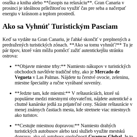
osuška a kniha alebo **časopis na relaxáciu**. Gran Canaria v
prosinci je ideálnou príležitosťou využiť čas pre seba a načerpať
energiu v krásnom a teplom prostredí.
Ako sa Vyhnúť Turistickým Pasciam
Keď sa vydáte na Gran Canariu, je ľahké skončiť v preplnených a
predražených turistických zónach. **Ako sa tomu vyhnúť?** Tu je
pár tipov, ktoré vám môžu pomôcť zažiť autentickejšiu stránku
ostrova:
**Objavte miestne trhy:** Namiesto nákupov v turistických
obchodoch navštívte tradičné trhy, ako je
Mercado de
Vegueta
v Las Palmas. Nájdete tu čerstvé ovocie, zeleninu,
miestne špeciality a ručne vyrábané suveníry.
**Jedzte tam, kde miestni:** V reštauráciách, ktoré sú
populárne medzi miestnymi obyvateľmi, nájdete autentické a
chutné kanárske jedlá za prijateľné ceny. Skúste reštaurácie v
menej známych častiach mesta, kde stretnete viac miestnych
ako turistov.
**Cestujte miestnou dopravou:** Namiesto drahých
turistických autobusov alebo taxi služieb využite mestskú
dopravu, ako sú autobusy spoločnosti
Guaguas Global
. Je to