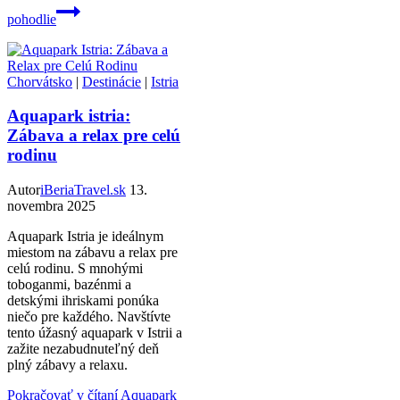
pohodlie
Chorvátsko
|
Destinácie
|
Istria
Aquapark istria:
Zábava a relax pre celú
rodinu
Autor
iBeriaTravel.sk
13.
novembra 2025
Aquapark Istria je ideálnym
miestom na zábavu a relax pre
celú rodinu. S mnohými
toboganmi, bazénmi a
detskými ihriskami ponúka
niečo pre každého. Navštívte
tento úžasný aquapark v Istrii a
zažite nezabudnuteľný deň
plný zábavy a relaxu.
Pokračovať v čítaní
Aquapark