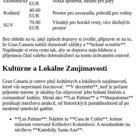
Ekonomický
Nízká spotřeba, ideální pro páry
EUR
40-60
Rodinný
Prostor pro zavazadla, pohodlí pro rodiny
EUR
70-90
Vhodný pro horské cesty, více úložných
SUV
EUR
prostor
Bez ohledu na to, jaký způsob dopravy si zvolíte, připravte se na to,
že Gran Canaria nabízí různorodé zážitky a **krásné scenérie**.
Naplánujte si svou cestu tak, aby se doprava stala klidnou a
příjemnou částí vašeho dobrodružství na tomto úchvatném ostrově.
Kultúrne a Lokálne Zaujímavosti
Gran Canaria je ostrov plný kultúrnych a lokálnych zaujímavostí,
ktoré vás neprestanú fascinovať. **V decembri**, keď je počasie
príjemne mierne, je ideálny čas objavovať jeho bohatú históriu a
rozmanitosť kultúry. Mestá ako **Las Palmas** a **Maspalomas**
ponúkajú množstvo atrakcií, od historických pamätihodností až po
moderné umelecké galérie.
**Las Palmas**: Nájdete tu **Casa de Colón**, krásne
múzeum venované Krištofovi Kolumbovi. A nezabudnite na
návštevu **Katedrály Santa Ana**.