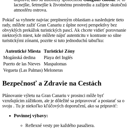
lacnejšie, šetrnejšie k životnému prostrediu a zažijete skutočnú
atmosféru ostrova.
Pokiaľ sa vyhnete najviac preplneným oblastiam a nasledujete tieto
rady, môžete zažiť Gran Canariu z úplne novej perspektívy bez
obvyklých prekážok turistických pascí. Ak chcete vidieť porovnanie
niektorých miest, kde môžete nájsť autenticitu v kontraste so silne
turistickými zónami, pozrite si tuto jednoduchú tabuľku:
Autentické Miesta
Turistické Zóny
Mogánská dedina
Playa del Inglés
Puerto de las Nieves
Maspalomas
Vegueta (Las Palmas)
Meloneras
Bezpečnosť a Zdravie na Cestách
Plánovanie výletu na Gran Canariu v prosinci môže byť
vzrušujúcim zážitkom, ale je dôležité sa pripravovať a postarať sa o
svoju . Tu je niekoľko kľúčových doporučení, ako sa pripraviť:
Povinnej výbavy:
Reflexné vesty pre každého pasažiera.