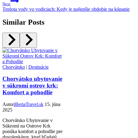
Next
Teplota vody vo vodiciach: Kedy je najlepšie obdobie na kúpanie
Similar Posts
Chorvátsko
|
Destinácie
Chorvátsko ubytovanie
v súkromí ostrov krk:
Komfort a pohodlie
Autor
iBeriaTravel.sk
15. júna
2025
Chorvátsko Ubytovanie v
Súkromí na Ostrove Krk
ponúka komfort a pohodlie pre
dovolenkárov, ktorí hľadajú