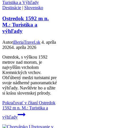
Destinácie
|
Slovensko
Ostredok 1592 m n.
M.: Turistika a
výhľady
Autor
iBeriaTravel.sk
4. apríla
2026
4. apríla 2026
Ostredok, s výškou 1592
metrov nad morom, je
najvyšším vrcholom
Kremnických vrchov.
Obľúbený medzi turistami pre
svoje nádherné panoramatické
výhľady. Navštívte ho a užite
si krásu slovenskej prírody.
Pokračovať v čítaní
Ostredok
1592 m n. M.: Turistika a
výhľady