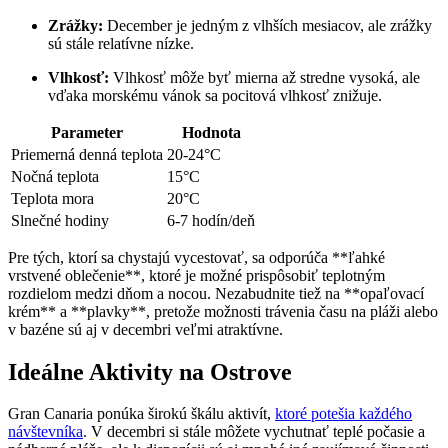
Zrážky:
December je jedným z vlhších mesiacov, ale zrážky
sú stále relatívne nízke.
Vlhkosť:
Vlhkosť môže byť mierna až stredne vysoká, ale
vďaka morskému vánok sa pocitová vlhkosť znižuje.
Parameter
Hodnota
Priemerná denná teplota
20-24°C
Nočná teplota
15°C
Teplota mora
20°C
Slnečné hodiny
6-7 hodín/deň
Pre tých, ktorí sa chystajú vycestovať, sa odporúča **ľahké
vrstvené oblečenie**, ktoré je možné prispôsobiť teplotným
rozdielom medzi dňom a nocou. Nezabudnite tiež na **opaľovací
krém** a **plavky**, pretože možnosti trávenia času na pláži alebo
v bazéne sú aj v decembri veľmi atraktívne.
Ideálne Aktivity na Ostrove
Gran Canaria ponúka širokú škálu aktivít,
ktoré potešia každého
návštevníka
. V decembri si stále môžete vychutnať teplé počasie a