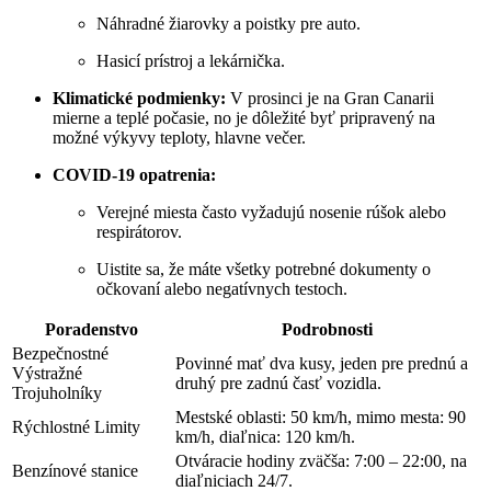
Náhradné žiarovky a poistky pre auto.
Hasicí prístroj a lekárnička.
Klimatické podmienky:
V prosinci je na Gran Canarii
mierne a teplé počasie, no je dôležité byť pripravený na
možné výkyvy teploty, hlavne večer.
COVID-19 opatrenia:
Verejné miesta často vyžadujú nosenie rúšok alebo
respirátorov.
Uistite sa, že máte všetky potrebné dokumenty o
očkovaní alebo negatívnych testoch.
Poradenstvo
Podrobnosti
Bezpečnostné
Povinné mať dva kusy, jeden pre prednú a
Výstražné
druhý pre zadnú časť vozidla.
Trojuholníky
Mestské oblasti: 50 km/h, mimo mesta: 90
Rýchlostné Limity
km/h, diaľnica: 120 km/h.
Otváracie hodiny zväčša: 7:00 – 22:00, na
Benzínové stanice
diaľniciach 24/7.