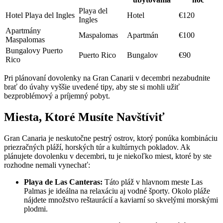
Playa del
Hotel Playa del Ingles
Hotel
€120
Ingles
Apartmány
Maspalomas
Apartmán
€100
Maspalomas
Bungalovy Puerto
Puerto Rico
Bungalov
€90
Rico
Pri plánovaní dovolenky na Gran Canarii v decembri nezabudnite
brať do úvahy vyššie uvedené tipy, aby ste si mohli užiť
bezproblémový a príjemný pobyt.
Miesta, Ktoré Musíte Navštíviť
Gran Canaria je neskutočne pestrý ostrov, ktorý ponúka kombináciu
priezračných pláží, horských túr a kultúrnych pokladov. Ak
plánujete dovolenku v decembri, tu je niekoľko miest, ktoré by ste
rozhodne nemali vynechať:
Playa de Las Canteras:
Táto pláž v hlavnom meste Las
Palmas je ideálna na relaxáciu aj vodné športy. Okolo pláže
nájdete množstvo reštaurácií a kaviarní so skvelými morskými
plodmi.