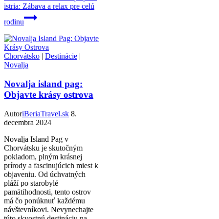
istria: Zábava a relax pre celú
rodinu
Chorvátsko
|
Destinácie
|
Novalja
Novalja island pag:
Objavte krásy ostrova
Autor
iBeriaTravel.sk
8.
decembra 2024
Novalja Island Pag v
Chorvátsku je skutočným
pokladom, plným krásnej
prírody a fascinujúcich miest k
objaveniu. Od úchvatných
pláží po starobylé
pamätihodnosti, tento ostrov
má čo ponúknuť každému
návštevníkovi. Nevynechajte
túto skvostnú destináciu na