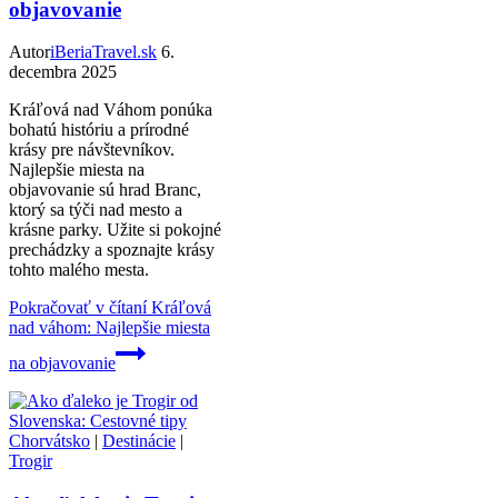
objavovanie
Autor
iBeriaTravel.sk
6.
decembra 2025
Kráľová nad Váhom ponúka
bohatú históriu a prírodné
krásy pre návštevníkov.
Najlepšie miesta na
objavovanie sú hrad Branc,
ktorý sa týči nad mesto a
krásne parky. Užite si pokojné
prechádzky a spoznajte krásy
tohto malého mesta.
Pokračovať v čítaní
Kráľová
nad váhom: Najlepšie miesta
na objavovanie
Chorvátsko
|
Destinácie
|
Trogir