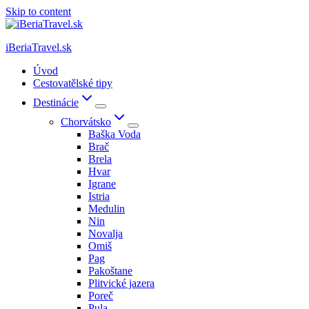
Skip to content
iBeriaTravel.sk
Úvod
Cestovatělské tipy
Destinácie
Chorvátsko
Baška Voda
Brač
Brela
Hvar
Igrane
Istria
Medulin
Nin
Novalja
Omiš
Pag
Pakoštane
Plitvické jazera
Poreč
Pula