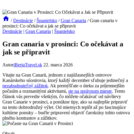
/
Destinácie
/
Španielsko
/
Gran Canaria
/
Gran canaria v
prosinci: Co očekávat a jak se připravit
Destinácie
|
Gran Canaria
|
Španielsko
Gran canaria v prosinci: Co očekávat a
jak se připravit
Autor
iBeriaTravel.sk
22. marca 2026
Vitajte na Gran Canarii, jednom z najúžasnejších ostrovov
Kanárskeho súostrovia, ktorý každý december sľubuje jedinečný a
nezabudnuteľný zážitok
. Ak premýšľate o úteku za príjemnejším
počasím a rozmanitými aktivitami,
ste na správnom mieste
. Tento
článok vás prevedie všetkým, čo môžete očakávať od návštevy
Gran Canarie v prosinci, a ponúkne tipy, ako sa najlepšie pripraviť
na tento dobrodružný výlet. Od miernych teplôt až po fascinujúce
kultúrne ponuky – buďte pripravení objaviť čarokrásy tohto ostrova
plného kontrastov a zážitkov.
Obsah