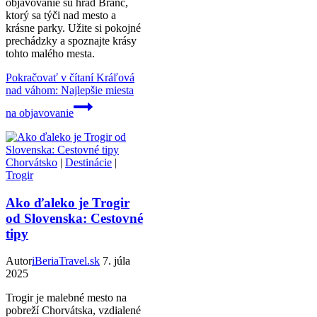
objavovanie sú hrad Branc,
ktorý sa týči nad mesto a
krásne parky. Užite si pokojné
prechádzky a spoznajte krásy
tohto malého mesta.
Pokračovať v čítaní
Kráľová
nad váhom: Najlepšie miesta
na objavovanie
Chorvátsko
|
Destinácie
|
Trogir
Ako ďaleko je Trogir
od Slovenska: Cestovné
tipy
Autor
iBeriaTravel.sk
7. júla
2025
Trogir je malebné mesto na
pobreží Chorvátska, vzdialené