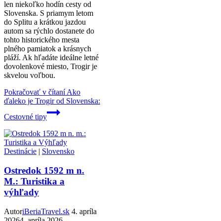
len niekoľko hodín cesty od
Slovenska. S priamym letom
do Splitu a krátkou jazdou
autom sa rýchlo dostanete do
tohto historického mesta
plného pamiatok a krásnych
pláží. Ak hľadáte ideálne letné
dovolenkové miesto, Trogir je
skvelou voľbou.
Pokračovať v čítaní
Ako
ďaleko je Trogir od Slovenska:
Cestovné tipy
Destinácie
|
Slovensko
Ostredok 1592 m n.
M.: Turistika a
výhľady
Autor
iBeriaTravel.sk
4. apríla
2026
4. apríla 2026