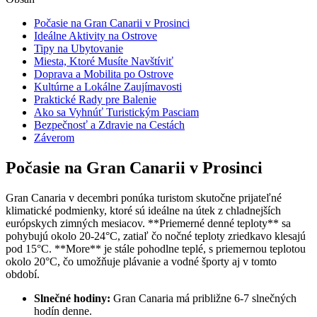
Počasie na Gran Canarii v Prosinci
Ideálne Aktivity na Ostrove
Tipy na Ubytovanie
Miesta, Ktoré Musíte Navštíviť
Doprava a Mobilita po Ostrove
Kultúrne a Lokálne Zaujímavosti
Praktické Rady pre Balenie
Ako sa Vyhnúť Turistickým Pasciam
Bezpečnosť a Zdravie na Cestách
Záverom
Počasie na Gran Canarii v Prosinci
Gran Canaria v decembri ponúka turistom skutočne prijateľné
klimatické podmienky, ktoré sú ideálne na útek z chladnejších
európskych zimných mesiacov. **Priemerné denné teploty** sa
pohybujú okolo 20-24°C, zatiaľ čo nočné teploty zriedkavo klesajú
pod 15°C. **More** je stále pohodlne teplé, s priemernou teplotou
okolo 20°C, čo umožňuje plávanie a vodné športy aj v tomto
období.
Slnečné hodiny:
Gran Canaria má približne 6-7 slnečných
hodín denne.