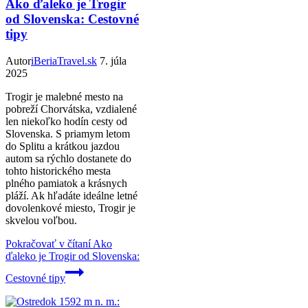
Ako ďaleko je Trogir
od Slovenska: Cestovné
tipy
Autor
iBeriaTravel.sk
7. júla
2025
Trogir je malebné mesto na
pobreží Chorvátska, vzdialené
len niekoľko hodín cesty od
Slovenska. S priamym letom
do Splitu a krátkou jazdou
autom sa rýchlo dostanete do
tohto historického mesta
plného pamiatok a krásnych
pláží. Ak hľadáte ideálne letné
dovolenkové miesto, Trogir je
skvelou voľbou.
Pokračovať v čítaní
Ako
ďaleko je Trogir od Slovenska:
Cestovné tipy