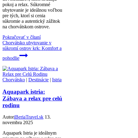
pokoj a relax. Súkromné
ubytovanie je ideálnou voľbou
pre tých, ktorí si cenia
súkromie a autentický zážitok
na chorvátskom ostrove.
Pokračovať v čítaní
Chorvátsko ubytovanie v
súkromí ostrov krk: Komfort a
pohodlie
Chorvátsko
|
Destinácie
|
Istria
Aquapark istria:
Zábava a relax pre celú
rodinu
Autor
iBeriaTravel.sk
13.
novembra 2025
Aquapark Istria je ideálnym