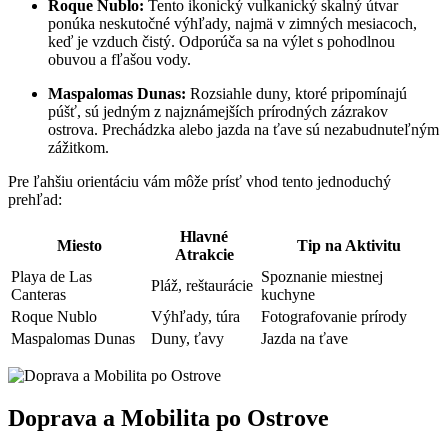
Roque Nublo:
Tento ikonický vulkanický skalný útvar
ponúka neskutočné výhľady, najmä v zimných mesiacoch,
keď je vzduch čistý. Odporúča sa na výlet s pohodlnou
obuvou a fľašou vody.
Maspalomas Dunas:
Rozsiahle duny, ktoré pripomínajú
púšť, sú jedným z najznámejších prírodných zázrakov
ostrova. Prechádzka alebo jazda na ťave sú nezabudnuteľným
zážitkom.
Pre ľahšiu orientáciu vám môže prísť vhod tento jednoduchý
prehľad:
Hlavné
Miesto
Tip na Aktivitu
Atrakcie
Playa de Las
Spoznanie miestnej
Pláž, reštaurácie
Canteras
kuchyne
Roque Nublo
Výhľady, túra
Fotografovanie prírody
Maspalomas Dunas
Duny, ťavy
Jazda na ťave
Doprava a Mobilita po Ostrove