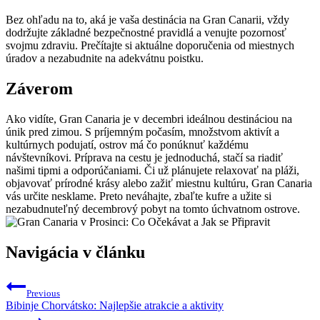
Bez ohľadu na to, aká je vaša destinácia na Gran Canarii, vždy
dodržujte základné bezpečnostné pravidlá a venujte pozornosť
svojmu zdraviu. Prečítajte si aktuálne doporučenia od miestnych
úradov a nezabudnite na adekvátnu poistku.
Záverom
Ako vidíte, Gran Canaria je v decembri ideálnou destináciou na
únik pred zimou. S príjemným počasím, množstvom aktivít a
kultúrnych podujatí, ostrov má čo ponúknuť každému
návštevníkovi. Príprava na cestu je jednoduchá, stačí sa riadiť
našimi tipmi a odporúčaniami. Či už plánujete relaxovať na pláži,
objavovať prírodné krásy alebo zažiť miestnu kultúru, Gran Canaria
vás určite nesklame. Preto neváhajte, zbaľte kufre a užite si
nezabudnuteľný decembrový pobyt na tomto úchvatnom ostrove.
Navigácia v článku
Previous
Bibinje Chorvátsko: Najlepšie atrakcie a aktivity