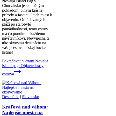
Novalja Island Pag v
Chorvátsku je skutočným
pokladom, plným krásnej
prírody a fascinujúcich miest k
objaveniu. Od úchvatných
pláží po starobylé
pamätihodnosti, tento ostrov
má čo ponúknuť každému
návštevníkovi. Nevynechajte
túto skvostnú destináciu na
vašej cestovateľskej bucket
listine!
Pokračovať v čítaní
Novalja
island pag: Objavte krásy
ostrova
Destinácie
|
Slovensko
Kráľová nad váhom:
Najlepšie miesta na