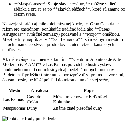
**Maspalomas**: Svoje slávne **duny** môžete vidieť
zblízka a prejsť sa po **zlatých plážach**, ktoré sú známe po
celom svete.
Na svoje si prídu aj milovníci miestnej kuchyne. Gran Canaria je
rajom pre gastrónom, ponúkajúc tradičné jedlá ako **Papas
Arrugadas** (vrásčité zemiaky) podávané s **Mojo** omáčkou.
Miestne trhy, napríklad v **San Fernando**, sú ideálnym miestom
na ochutnanie čerstvých produktov a autentických kanárskych
chuťoviek.
Ak máte záujem o umenie a kultúru, **Centrum Atlantico de Arte
Moderno (CAAM)** v Las Palmas pravidelne hostí výstavy
moderného umenia od miestnych aj medzinárodných umelcov.
Budete mať príležitosť stretnúť a porozprávať sa priamo s tvorcami,
čo vám poskytne hlbší pohľad do miestnej umeleckej scény.
Mesto
Atrakcia
Popis
Casa de
Múzeum venované Krištofovi
Las Palmas
Colón
Kolumbovi
Maspalomas
Duny
Známe zlaté piesočné duny