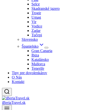
Selce
Skadranské jazero
Trogir
Umag
Vir
Vodice
Zadar
Tučepi
Slovensko
Španielsko
Gran Canaria
Ibiza
Katalánsko
Mallorca
Tenerife
Tipy pre dovolenkárov
O Nás
Kontakt
iBeriaTravel.sk