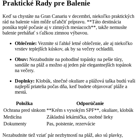
Praktické Rady pre Balenie
Keď sa chystáte na Gran Canariu v decembri, niekoľko praktických
rád na balenie vám môže uľahčiť prípravu. **Táto destinácia
ponúka teplé počasie aj v zimných mesiacoch**, takže nemusíte
balenie preháňať s ťažkou zimnou výbavou.
Oblečenie:
Vezmite si ľahké letné oblečenie, ale aj niekoľko
vrstiev teplejších kúskov, ak by sa večery ochladili.
Obuv:
Nezabudnite na pohodlné topánky na pešie túry,
sandále na pláž a možno aj jeden pár elegantnejších topánok
na večery.
Doplnky:
Klobúk, slnečné okuliare a plážová taška budú vaši
najlepší priatelia počas dňa, keď budete objavovať pláže a
mestá.
Položka
Odporúčanie
Ochrana pred slnkom
**Krém s vysokým SPF**, okuliare, klobúk
Medicína
Základná lekárnička, osobné lieky
Dokumenty
Pas, poistenie, rezervácie
Nezabudnite tiež vziať pár nezbytností na pláž, ako sú plavky,