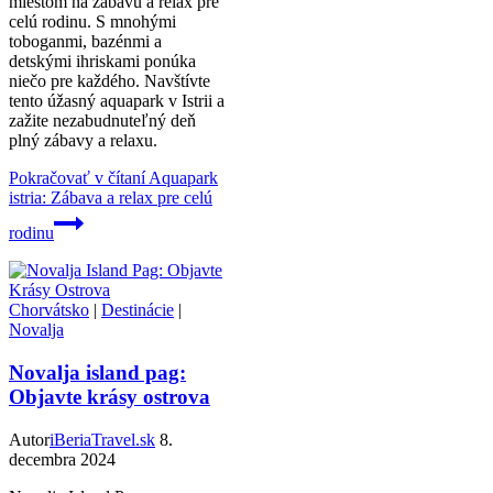
miestom na zábavu a relax pre
celú rodinu. S mnohými
toboganmi, bazénmi a
detskými ihriskami ponúka
niečo pre každého. Navštívte
tento úžasný aquapark v Istrii a
zažite nezabudnuteľný deň
plný zábavy a relaxu.
Pokračovať v čítaní
Aquapark
istria: Zábava a relax pre celú
rodinu
Chorvátsko
|
Destinácie
|
Novalja
Novalja island pag:
Objavte krásy ostrova
Autor
iBeriaTravel.sk
8.
decembra 2024