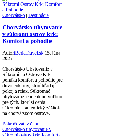
Chorvátsko
|
Destinácie
Chorvátsko ubytovanie
v súkromí ostrov krk:
Komfort a pohodlie
Autor
iBeriaTravel.sk
15. júna
2025
Chorvátsko Ubytovanie v
Súkromí na Ostrove Krk
ponúka komfort a pohodlie pre
dovolenkárov, ktorí hľadajú
pokoj a relax. Súkromné
ubytovanie je ideálnou voľbou
pre tých, ktorí si cenia
súkromie a autentický zážitok
na chorvátskom ostrove.
Pokračovať v čítaní
Chorvátsko ubytovanie v
súkromí ostrov krk: Komfort a