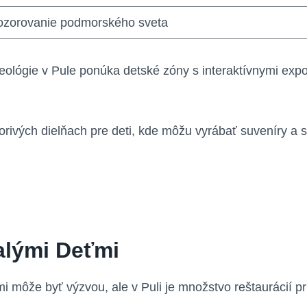
ozorovanie podmorského sveta
heológie v Pule ponúka detské zóny s interaktívnymi ex
vorivých dielňach pre deti, kde môžu vyrábať suveníry a
alými Deťmi
 môže byť výzvou, ale v Puli je množstvo reštaurácií pr