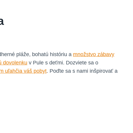
a
herné pláže, bohatú históriu a
množstvo zábavy
ú dovolenku
v Pule s deťmi. Dozviete sa o
m uľahčia váš pobyt
. Poďte sa s nami inšpirovať a