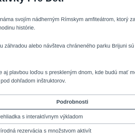
 známa svojím nádherným Rímskym amfiteátrom, ktorý za
hodinu histórie.
 záhradou alebo návšteva chráneného parku Brijuni sú sk
te aj plavbou loďou s preskleným dnom, kde budú mať m
 pod dohľadom inštruktorov.
Podrobnosti
ehliadka s interaktívnym výkladom
írodná rezervácia s množstvom aktivít