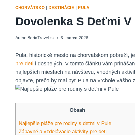
CHORVÁTSKO
|
DESTINÁCIE
|
PULA
Dovolenka S Deťmi V 
Autor
iBeriaTravel.sk
6. marca 2026
Pula, historické mesto na chorvátskom pobreží, j
pre deti
i dospelých. V tomto článku vám prináša
najlepších miestach na návštevu, vhodných aktivi
objavte, prečo by mal byť Pula na vrchole vášho
Obsah
Najlepšie pláže pre rodiny s deťmi v Pule
Zábavné a vzdelávacie aktivity pre deti