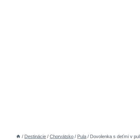
/
Destinácie
/
Chorvátsko
/
Pula
/
Dovolenka s deťmi v pul