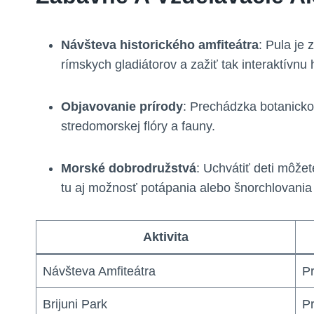
Návšteva historického amfiteátra
: Pula je
rímskych gladiátorov a zažiť tak interaktívnu 
Objavovanie prírody
: Prechádzka botanickou
stredomorskej flóry a fauny.
Morské dobrodružstvá
: Uchvátiť deti môže
tu aj možnosť potápania alebo šnorchlovania
Aktivita
Návšteva Amfiteátra
Pr
Brijuni Park
Pr