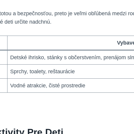
otou a bezpečnosťou, preto je veľmi obľúbená medzi rodi
é deti určite nadchnú.
Vybav
Detské ihrisko, stánky s občerstvením, prenájom sl
Sprchy, toalety, reštaurácie
Vodné atrakcie, čisté prostredie
ivity Pre Deti