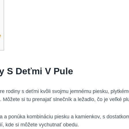
e
y S Deťmi V Pule
pre rodiny s deťmi kvôli svojmu jemnému piesku, plytké
 Môžete si tu prenajať slnečník a ležadlo, čo je veľké pl
 a ponúka kombináciu piesku a kamienkov, s dostatkom t
cií, kde si môžete vychutnať obedu.