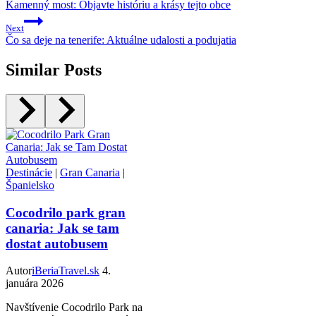
Kamenný most: Objavte históriu a krásy tejto obce
Next
Čo sa deje na tenerife: Aktuálne udalosti a podujatia
Similar Posts
Destinácie
|
Gran Canaria
|
Španielsko
Cocodrilo park gran
canaria: Jak se tam
dostat autobusem
Autor
iBeriaTravel.sk
4.
januára 2026
Navštívenie Cocodrilo Park na