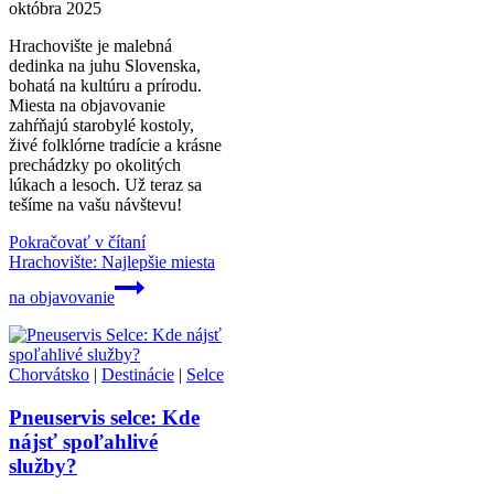
októbra 2025
Hrachovište je malebná
dedinka na juhu Slovenska,
bohatá na kultúru a prírodu.
Miesta na objavovanie
zahŕňajú starobylé kostoly,
živé folklórne tradície a krásne
prechádzky po okolitých
lúkach a lesoch. Už teraz sa
tešíme na vašu návštevu!
Pokračovať v čítaní
Hrachovište: Najlepšie miesta
na objavovanie
Chorvátsko
|
Destinácie
|
Selce
Pneuservis selce: Kde
nájsť spoľahlivé
služby?