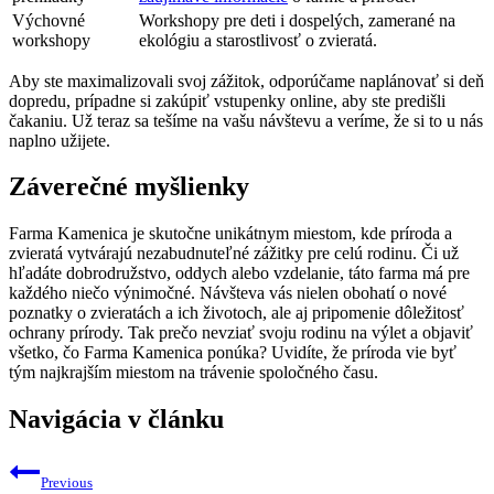
Výchovné
Workshopy pre deti i dospelých, zamerané na
workshopy
ekológiu a starostlivosť o zvieratá.
Aby ste maximalizovali svoj zážitok, odporúčame naplánovať si deň
dopredu, prípadne si zakúpiť vstupenky online, aby ste predišli
čakaniu. Už teraz sa tešíme na vašu návštevu a veríme, že si to u nás
naplno užijete.
Záverečné myšlienky
Farma Kamenica je skutočne unikátnym miestom, kde príroda a
zvieratá vytvárajú nezabudnuteľné zážitky pre celú rodinu. Či už
hľadáte dobrodružstvo, oddych alebo vzdelanie, táto farma má pre
každého niečo výnimočné. Návšteva vás nielen obohatí o nové
poznatky o zvieratách a ich životoch, ale aj pripomenie dôležitosť
ochrany prírody. Tak prečo nevziať svoju rodinu na výlet a objaviť
všetko, čo Farma Kamenica ponúka? Uvidíte, že príroda vie byť
tým najkrajším miestom na trávenie spoločného času.
Navigácia v článku
Previous