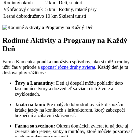
Rodinný okruh
2 km
Deti, seniori
Výhľadový chodník
5 km
Rodiny, mladé páry
Lesné dobrodružstvo
10 km
Skúsení turisti
Rodinné Aktivity a Programy na Každý
Deň
Farma Kamenica ponúka množstvo spôsobov, ako si môžu rodiny
užiť čas v prírode a
spoznať rôzne druhy zvierat
. Každý deň je tu
doslova plný zážitkov:
Ťavy a Lamantíny:
Deti aj dospelí môžu pohladiť tieto
fascinujúce tvory a dozvedieť sa viac o ich živote a
zvyklostiach.
Jazda na koni:
Pre malých dobrodruhov sú k dispozícii
krátke jazdy na koníkoch s inštruktorom, ktorý zabezpečí
bezpečnú a zábavnú skúsenosť.
Farma so zverinou:
Okrem domácich zvierat tu nájdete aj
zvieratá ako jelene, srnky a muflóny, ktoré môžete pozorovať
v ich prirodzenom prostredí.