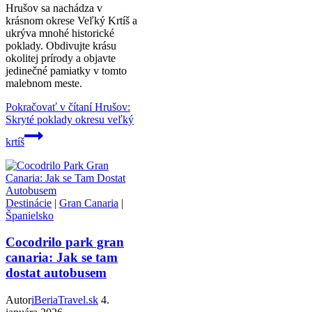
Hrušov sa nachádza v
krásnom okrese Veľký Krtíš a
ukrýva mnohé historické
poklady. Obdivujte krásu
okolitej prírody a objavte
jedinečné pamiatky v tomto
malebnom meste.
Pokračovať v čítaní
Hrušov:
Skryté poklady okresu veľký
krtíš
Destinácie
|
Gran Canaria
|
Španielsko
Cocodrilo park gran
canaria: Jak se tam
dostat autobusem
Autor
iBeriaTravel.sk
4.