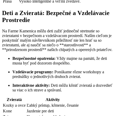
Prasa
Vysoko inteligentné a veľmi zvedavé.
Deti a Zvieratá: Bezpečné a Vzdelávacie
Prostredie
Na Farme Kamenica môžu deti zažiť jedinečné stretnutie so
zvieratami v bezpečnom a vzdelávacom prostredí. Naším cieľom je
poskytnúť malým návštevníkom príležitosť nie len hrať sa so
zvieratami, ale aj naučiť sa niečo o **starostlivosti** a
**prirodzenom prostredí** našich chlpatých a operených priateľov.
Bezpečnostné opatrenia:
Vždy majme na pamäti, že deti
musia byť pod dozorom dospelého.
Vzdelávacie programy:
Ponúkame rôzne workshopy a
prednášky o jednotlivých druhoch zvierat.
Interaktívne aktivity:
Deti môžu kŕmiť zvieratá a dozvedieť
sa viac o ich strave a správaní.
Zvieratá
Aktivity
Kozky a ovce
Ľahký prístup, kŕmenie, česanie
Kone
Jazdenie pre deti