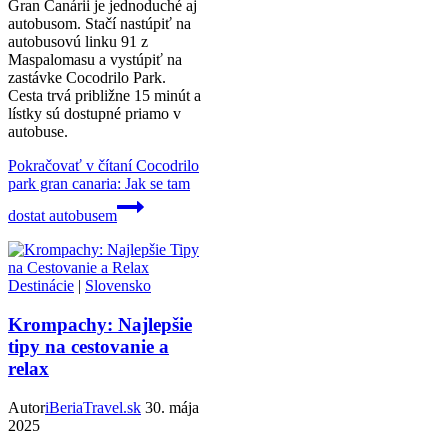
Gran Canárii je jednoduché aj
autobusom. Stačí nastúpiť na
autobusovú linku 91 z
Maspalomasu a vystúpiť na
zastávke Cocodrilo Park.
Cesta trvá približne 15 minút a
lístky sú dostupné priamo v
autobuse.
Pokračovať v čítaní
Cocodrilo
park gran canaria: Jak se tam
dostat autobusem
Destinácie
|
Slovensko
Krompachy: Najlepšie
tipy na cestovanie a
relax
Autor
iBeriaTravel.sk
30. mája
2025