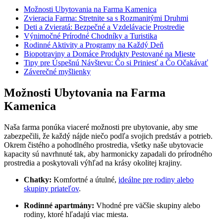
Možnosti Ubytovania na Farma Kamenica
Zvieracia Farma: Stretnite sa s Rozmanitými Druhmi
Deti a Zvieratá: Bezpečné a Vzdelávacie Prostredie
Výnimočné Prírodné Chodníky a Turistika
Rodinné Aktivity a Programy na Každý Deň
Biopotraviny a Domáce Produkty Pestované na Mieste
Tipy pre Úspešnú Návštevu: Čo si Priniesť a Čo Očakávať
Záverečné myšlienky
Možnosti Ubytovania na Farma
Kamenica
Naša farma ponúka viaceré možnosti pre ubytovanie, aby sme
zabezpečili, že každý nájde niečo podľa svojich predstáv a potrieb.
Okrem čistého a pohodlného prostredia, všetky naše ubytovacie
kapacity sú navrhnuté tak, aby harmonicky zapadali do prírodného
prostredia a poskytovali výhľad na krásy okolitej krajiny.
Chatky:
Komfortné a útulné,
ideálne pre rodiny alebo
skupiny priateľov
.
Rodinné apartmány:
Vhodné pre väčšie skupiny alebo
rodiny, ktoré hľadajú viac miesta.