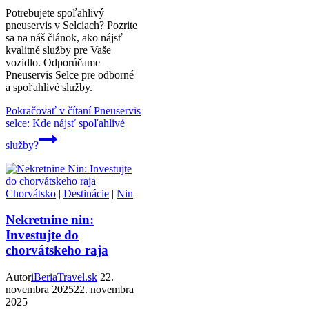
Potrebujete spoľahlivý
pneuservis v Selciach? Pozrite
sa na náš článok, ako nájsť
kvalitné služby pre Vaše
vozidlo. Odporúčame
Pneuservis Selce pre odborné
a spoľahlivé služby.
Pokračovať v čítaní
Pneuservis
selce: Kde nájsť spoľahlivé
služby?
Chorvátsko
|
Destinácie
|
Nin
Nekretnine nin:
Investujte do
chorvátskeho raja
Autor
iBeriaTravel.sk
22.
novembra 2025
22. novembra
2025