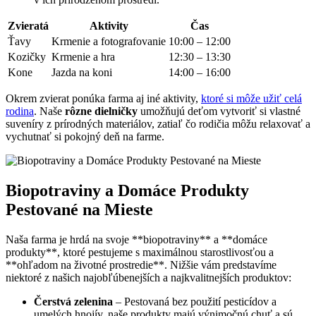
Zvieratá
Aktivity
Čas
Ťavy
Krmenie a fotografovanie
10:00 – 12:00
Kozičky
Krmenie a hra
12:30 – 13:30
Kone
Jazda na koni
14:00 – 16:00
Okrem zvierat ponúka farma aj iné aktivity,
ktoré si môže užiť celá
rodina
. Naše
rôzne dielničky
umožňujú deťom vytvoriť si vlastné
suveníry z prírodných materiálov, zatiaľ čo rodičia môžu relaxovať a
vychutnať si pokojný deň na farme.
Biopotraviny a Domáce Produkty
Pestované na Mieste
Naša farma je hrdá na svoje **biopotraviny** a **domáce
produkty**, ktoré pestujeme s maximálnou starostlivosťou a
**ohľadom na životné prostredie**. Nižšie vám predstavíme
niektoré z našich najobľúbenejších a najkvalitnejších produktov:
Čerstvá zelenina
– Pestovaná bez použití pesticídov a
umelých hnojív, naše produkty majú výnimočnú chuť a sú