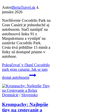
Autor
iBeriaTravel.sk
4.
januára 2026
Navštívenie Cocodrilo Park na
Gran Canárii je jednoduché aj
autobusom. Stačí nastúpiť na
autobusovú linku 91 z
Maspalomasu a vystúpiť na
zastávke Cocodrilo Park.
Cesta trvá približne 15 minút a
lístky sú dostupné priamo v
autobuse.
Pokračovať v čítaní
Cocodrilo
park gran canaria: Jak se tam
dostat autobusem
Destinácie
|
Slovensko
Krompachy: Najlepšie
tipy na cestovanie a