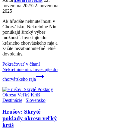
Autor
iBeriaTravel.sk
22.
novembra 2025
22. novembra
2025
Ak hľadáte nehnuteľnosti v
Chorvátsku, Nekretnine Nin
ponúkajú široký výber
možností. Investujte do
krásneho chorvátskeho raja a
zažite nezabudnuteľné letné
dovolenky.
Pokračovať v čítaní
Nekretnine nin: Investujte do
chorvátskeho raja
Destinácie
|
Slovensko
Hrušov: Skryté
poklady okresu veľký
krtíš