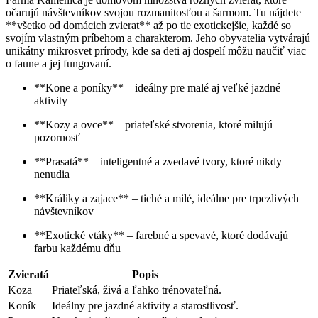
očarujú návštevníkov svojou rozmanitosťou a šarmom. Tu nájdete
**všetko od domácich zvierat** až po tie exotickejšie, každé so
svojím vlastným príbehom a charakterom. Jeho obyvatelia vytvárajú
unikátny mikrosvet prírody, kde sa deti aj dospelí môžu naučiť viac
o faune a jej fungovaní.
**Kone a poníky** – ideálny pre malé aj veľké jazdné
aktivity
**Kozy a ovce** – priateľské stvorenia, ktoré milujú
pozornosť
**Prasatá** – inteligentné a zvedavé tvory, ktoré nikdy
nenudia
**Králiky a zajace** – tiché a milé, ideálne pre trpezlivých
návštevníkov
**Exotické vtáky** – farebné a spevavé, ktoré dodávajú
farbu každému dňu
Zvieratá
Popis
Koza
Priateľská, živá a ľahko trénovateľná.
Koník
Ideálny pre jazdné aktivity a starostlivosť.