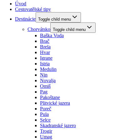
Úvod
Cestovatělské tipy
Destinácie
Toggle child menu
Chorvátsko
Toggle child menu
Baška Voda
Brač
Brela
Hvar
Igrane
Istria
Medulin
Nin
Novalja
Omiš
Pag
Pakoštane
Plitvické jazera
Poreč
Pula
Selce
Skadranské jazero
Trogir
Umag