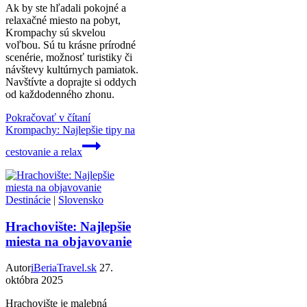
Ak by ste hľadali pokojné a
relaxačné miesto na pobyt,
Krompachy sú skvelou
voľbou. Sú tu krásne prírodné
scenérie, možnosť turistiky či
návštevy kultúrnych pamiatok.
Navštívte a doprajte si oddych
od každodenného zhonu.
Pokračovať v čítaní
Krompachy: Najlepšie tipy na
cestovanie a relax
Destinácie
|
Slovensko
Hrachovište: Najlepšie
miesta na objavovanie
Autor
iBeriaTravel.sk
27.
októbra 2025
Hrachovište je malebná