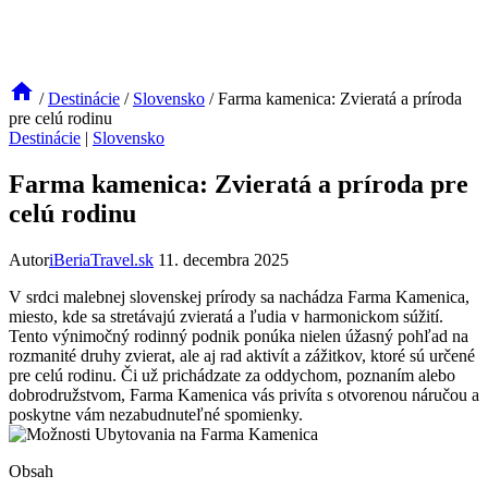
/
Destinácie
/
Slovensko
/
Farma kamenica: Zvieratá a príroda
pre celú rodinu
Destinácie
|
Slovensko
Farma kamenica: Zvieratá a príroda pre
celú rodinu
Autor
iBeriaTravel.sk
11. decembra 2025
V srdci malebnej slovenskej prírody sa nachádza Farma Kamenica,
miesto, kde sa stretávajú zvieratá a ľudia v harmonickom súžití.
Tento výnimočný rodinný podnik ponúka nielen úžasný pohľad na
rozmanité druhy zvierat, ale aj rad aktivít a zážitkov, ktoré sú určené
pre celú rodinu. Či už prichádzate za oddychom, poznaním alebo
dobrodružstvom, Farma Kamenica vás privíta s otvorenou náručou a
poskytne vám nezabudnuteľné spomienky.
Obsah