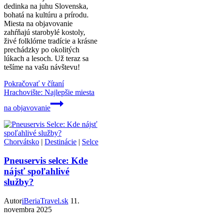
dedinka na juhu Slovenska,
bohatá na kultúru a prírodu.
Miesta na objavovanie
zahŕňajú starobylé kostoly,
živé folklórne tradície a krásne
prechádzky po okolitých
lúkach a lesoch. Už teraz sa
tešíme na vašu návštevu!
Pokračovať v čítaní
Hrachovište: Najlepšie miesta
na objavovanie
Chorvátsko
|
Destinácie
|
Selce
Pneuservis selce: Kde
nájsť spoľahlivé
služby?
Autor
iBeriaTravel.sk
11.
novembra 2025