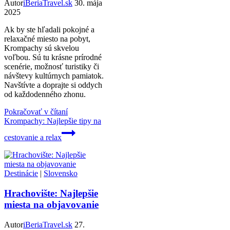
Autor
iBeriaTravel.sk
30. mája
2025
Ak by ste hľadali pokojné a
relaxačné miesto na pobyt,
Krompachy sú skvelou
voľbou. Sú tu krásne prírodné
scenérie, možnosť turistiky či
návštevy kultúrnych pamiatok.
Navštívte a doprajte si oddych
od každodenného zhonu.
Pokračovať v čítaní
Krompachy: Najlepšie tipy na
cestovanie a relax
Destinácie
|
Slovensko
Hrachovište: Najlepšie
miesta na objavovanie
Autor
iBeriaTravel.sk
27.