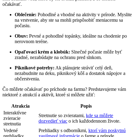
očakávať.
Oblečenie:
Pohodlné a vhodné na aktivity v prírode. Myslite
na vrstvenie, aby ste sa mohli prispôsobiť meniacemu sa
počasiu.
Obuv:
Pevné a pohodlné topánky, ideálne na chodenie po
nerovnom teréne.
Opaľovací krém a klobúk:
Slnečné počasie môže byť
zradné, nezabúdajte na ochranu pred slnkom.
Piknikové potreby:
Ak plánujete stráviť celý deň,
nezabudnite na deku, piknikový kôš a dostatok nápojov a
občerstvenia.
Čo môžete očakávať po príchode na farmu? Predstavujeme vám
niektoré z atrakcií a aktivít, ktoré si môžete užiť:
Atrakcia
Popis
Interaktívne
Stretnutie so zvieratami,
kde sa môžete
zvieracie
dozvedieť viac
o ich každodennom živote.
stretnutia
Vedené
Prehliadky s odborníkmi,
ktorí vám poskytnú
prehliadky
zaujímavé informácie
o farme a prírode.