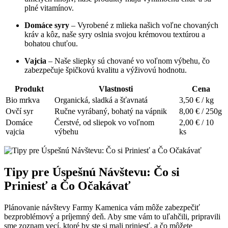
plné vitamínov.
Domáce syry
– Vyrobené z mlieka našich voľne chovaných
kráv a kôz, naše syry oslnia svojou krémovou textúrou a
bohatou chuťou.
Vajcia
– Naše sliepky sú chované vo voľnom výbehu, čo
zabezpečuje špičkovú kvalitu a výživovú hodnotu.
Produkt
Vlastnosti
Cena
Bio mrkva
Organická, sladká a šťavnatá
3,50 € / kg
Ovčí syr
Ručne vyrábaný, bohatý na vápnik
8,00 € / 250g
Domáce
Čerstvé, od sliepok vo voľnom
2,00 € / 10
vajcia
výbehu
ks
Tipy pre Úspešnú Návštevu: Čo si
Priniesť a Čo Očakávať
Plánovanie návštevy Farmy Kamenica vám môže zabezpečiť
bezproblémový a príjemný deň. Aby sme vám to uľahčili, pripravili
sme zoznam vecí, ktoré by ste si mali priniesť, a čo môžete