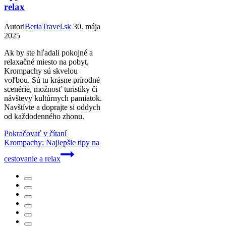
relax
Autor
iBeriaTravel.sk
30. mája
2025
Ak by ste hľadali pokojné a
relaxačné miesto na pobyt,
Krompachy sú skvelou
voľbou. Sú tu krásne prírodné
scenérie, možnosť turistiky či
návštevy kultúrnych pamiatok.
Navštívte a doprajte si oddych
od každodenného zhonu.
Pokračovať v čítaní
Krompachy: Najlepšie tipy na
cestovanie a relax