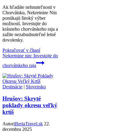
Ak hľadáte nehnuteľnosti v
Chorvátsku, Nekretnine Nin
ponúkajú široký výber
možností. Investujte do
krásneho chorvátskeho raja a
zažite nezabudnuteľné letné
dovolenky.
Pokračovať v čítaní
Nekretnine nin: Investujte do
chorvátskeho raja
Destinácie
|
Slovensko
Hrušov: Skryté
poklady okresu veľký
krtíš
Autor
iBeriaTravel.sk
22.
decembra 2025