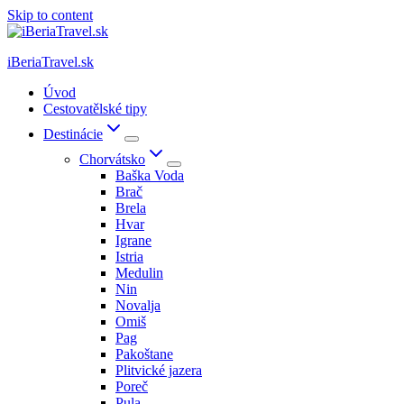
Skip to content
iBeriaTravel.sk
Úvod
Cestovatělské tipy
Destinácie
Chorvátsko
Baška Voda
Brač
Brela
Hvar
Igrane
Istria
Medulin
Nin
Novalja
Omiš
Pag
Pakoštane
Plitvické jazera
Poreč
Pula