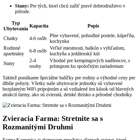
Stany:
Pre tých, ktorí chcú zažiť pravé dobrodružstvo v
prírode.
Typ
Kapacita
Popis
Ubytovania
Plne vybavené, pohodlné postele, kúpeľňa,
Chatky
4-6 osôb
kuchynka
Rodinné
Veľké miestnosti, balkón s výhľadom,
6-8 osôb
apartmány
kuchyňa a jedálenský kút
2-4
Vhodné pre kempingových nadšencov, s
Stany
osoby
prístupom ku spoločným zariadeniam
Taktiež ponúkame špeciálne balíčky pre rodiny a výhodné ceny pre
dlhšie pobyty. Všetky naše ubytovacie jednotky sú vybavené
bezplatným WiFi pripojením a sú vzdialené len kúsok od hlavných
atrakcií farmy, ako sú zvieratá, detské ihrisko a prírodné chodníky.
Zvieracia Farma: Stretnite sa s
Rozmanitými Druhmi
Farma Kamenica je domovom množstva rôznych zvierat, ktoré