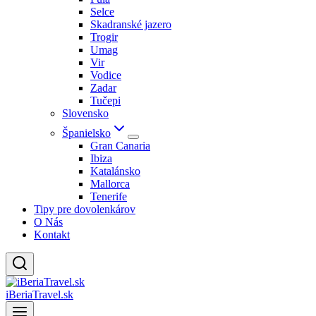
Selce
Skadranské jazero
Trogir
Umag
Vir
Vodice
Zadar
Tučepi
Slovensko
Španielsko
Gran Canaria
Ibiza
Katalánsko
Mallorca
Tenerife
Tipy pre dovolenkárov
O Nás
Kontakt
iBeriaTravel.sk