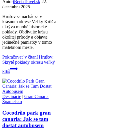
Autor
iBeriaTravel.sk
22.
decembra 2025
Hrušov sa nachádza v
krásnom okrese Veľký Krtíš a
ukrýva mnohé historické
poklady. Obdivujte krásu
okolitej prírody a objavte
jedinečné pamiatky v tomto
malebnom meste.
Pokračovať v čítaní
Hrušov:
Skryté poklady okresu veľký
krtíš
Destinácie
|
Gran Canaria
|
Španielsko
Cocodrilo park gran
canaria: Jak se tam
dostat autobusem