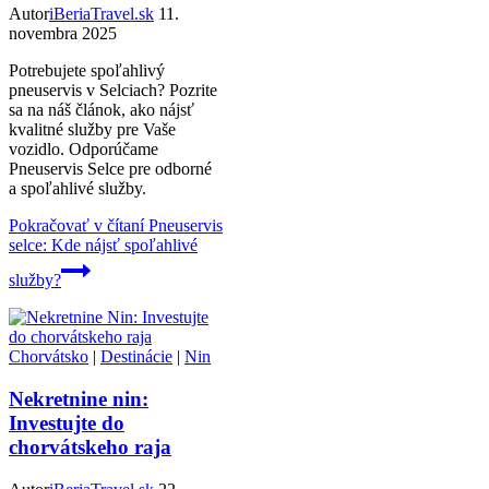
Autor
iBeriaTravel.sk
11.
novembra 2025
Potrebujete spoľahlivý
pneuservis v Selciach? Pozrite
sa na náš článok, ako nájsť
kvalitné služby pre Vaše
vozidlo. Odporúčame
Pneuservis Selce pre odborné
a spoľahlivé služby.
Pokračovať v čítaní
Pneuservis
selce: Kde nájsť spoľahlivé
služby?
Chorvátsko
|
Destinácie
|
Nin
Nekretnine nin:
Investujte do
chorvátskeho raja