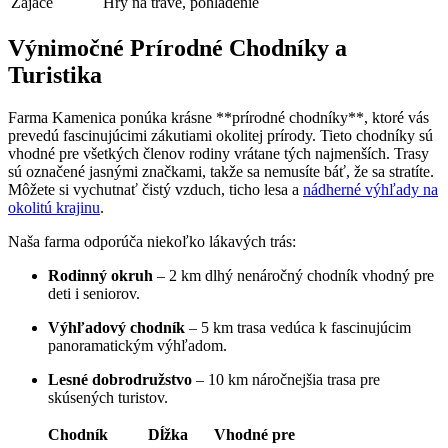
Zajace
Hry na tráve, pohladenie
Výnimočné Prírodné Chodníky a
Turistika
Farma Kamenica ponúka krásne **prírodné chodníky**, ktoré vás
prevedú fascinujúcimi zákutiami okolitej prírody. Tieto chodníky sú
vhodné pre všetkých členov rodiny vrátane tých najmenších. Trasy
sú označené jasnými značkami, takže sa nemusíte báť, že sa stratíte.
Môžete si vychutnať čistý vzduch, ticho lesa a
nádherné výhľady na
okolitú krajinu
.
Naša farma odporúča niekoľko lákavých trás:
Rodinný okruh
– 2 km dlhý nenáročný chodník vhodný pre
deti i seniorov.
Výhľadový chodník
– 5 km trasa vedúca k fascinujúcim
panoramatickým výhľadom.
Lesné dobrodružstvo
– 10 km náročnejšia trasa pre
skúsených turistov.
Chodník
Dĺžka
Vhodné pre