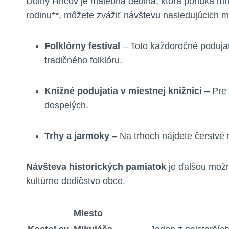
Dolný Hričov je malebná dedina, ktorá ponúka mn
rodinu**, môžete zvážiť návštevu nasledujúcich mi
Folklórny festival
– Toto každoročné podujati
tradičného folklóru.
Knižné podujatia v miestnej knižnici
– Pre 
dospelých.
Trhy a jarmoky
– Na trhoch nájdete čerstvé 
Návšteva historických pamiatok
je ďalšou možn
kultúrne dedičstvo obce.
Miesto