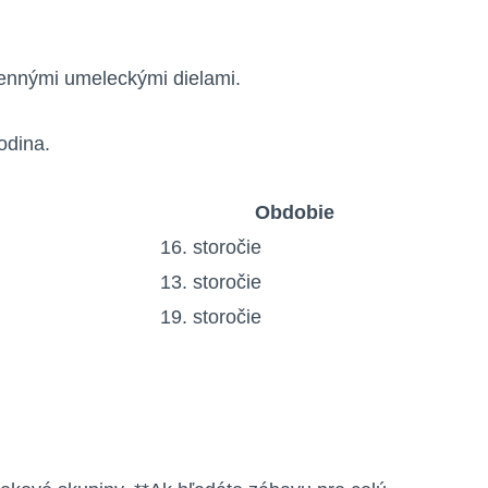
cennými umeleckými dielami.
odina.
Obdobie
16. storočie
13. storočie
19. storočie