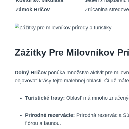
Kostol sv. Mikuláša
Jeden z najstarších
Zámok Hričov
Zrúcanina stredove
Zážitky Pre Milovníkov Prí
Dolný Hričov
ponúka množstvo aktivít pre milovní
objavovať krásy tejto malebnej oblasti. Či už má
Turistické trasy:
Oblasť má mnoho značených
Prírodné rezervácie:
Prírodná rezervácia Sú
flórou a faunou.