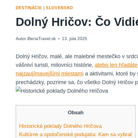
DESTINÁCIE
|
SLOVENSKO
Dolný Hričov: Čo Vidi
Autor
iBeriaTravel.sk
13. júla 2025
Dolný Hričov, malé, ale malebné mestečko v srdci
vášniví turisti, milovníci histórie,
alebo len hľadát
najzaujímavejšími miestami
a aktivitami, ktoré b
prechádzky, pozrime sa, čo všetko Dolný Hričov 
Obsah
Historické poklady Dolného Hričova
Kultúrne a spoločenské podujatia: Kam sa vybrať