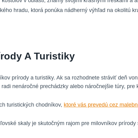
 kostolov v oblasti, známy svojimi krásnymi freskami a a
kého hradu, ktorá ponúka nádherný výhľad na okolitú kra
rody A Turistiky
kov prírody a turistiky. Ak sa rozhodnete stráviť deň v
te radi nenáročné prechádzky alebo náročnejšie túry, pre
 turistických chodníkov,
ktoré vás prevedú cez malebn
ľovské skaly je skutočným rajom pre milovníkov prírody