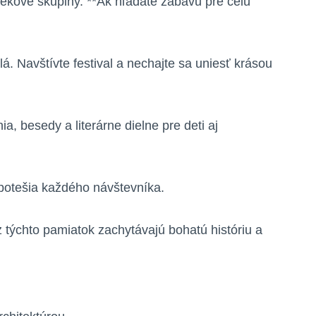
ekové skupiny. **Ak hľadáte zábavu pre celú
. Navštívte festival a nechajte sa uniesť krásou
ia, besedy a literárne dielne pre deti aj
 potešia každého návštevníka.
týchto pamiatok zachytávajú bohatú históriu a