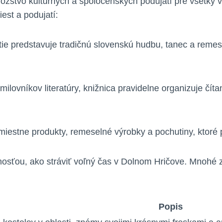
ožstvo kultúrnych a spoločenských podujatí pre všetky v
est a podujatí:
e predstavuje tradičnú slovenskú hudbu, tanec a remeslá
milovníkov literatúry, knižnica pravidelne organizuje čítan
miestne produkty, remeselné výrobky a pochutiny, ktoré
osťou, ako stráviť voľný čas v Dolnom Hričove. Mnohé z 
Popis