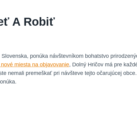
eť A Robiť
 Slovenska, ponúka návštevníkom bohatstvo prirodzených
e nové miesta na objavovanie
, Dolný Hričov má pre každ
y ste nemali premeškať pri návšteve tejto očarujúcej obc
ponúka.