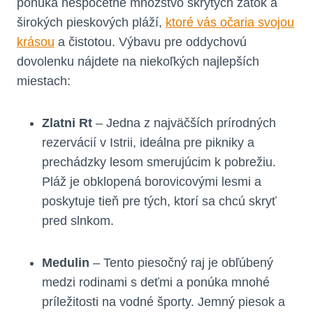
ponúka nespočetné množstvo skrytých zátok a
širokých pieskových pláží,
ktoré vás očaria svojou
krásou
a čistotou. Výbavu pre oddychovú
dovolenku nájdete na niekoľkých najlepších
miestach:
Zlatni Rt
– Jedna z najväčších prírodných
rezervácií v Istrii, ideálna pre pikniky a
prechádzky lesom smerujúcim k pobrežiu.
Pláž je obklopená borovicovými lesmi a
poskytuje tieň pre tých, ktorí sa chcú skryť
pred slnkom.
Medulin
– Tento piesočný raj je obľúbený
medzi rodinami s deťmi a ponúka mnohé
príležitosti na vodné športy. Jemný piesok a