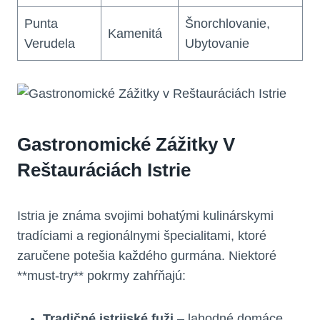
Punta
Šnorchlovanie,
Kamenitá
Verudela
Ubytovanie
Gastronomické Zážitky V
Reštauráciách Istrie
Istria je známa svojimi bohatými kulinárskymi
tradíciami a regionálnymi špecialitami, ktoré
zaručene potešia každého gurmána. Niektoré
**must-try** pokrmy zahŕňajú:
Tradičné istrijské fuži
– lahodné domáce