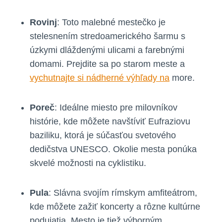
Rovinj
: Toto malebné mestečko je
stelesnením stredoamerického šarmu s
úzkymi dláždenými ulicami a farebnými
domami. Prejdite sa po starom meste a
vychutnajte si nádherné výhľady na
more.
Poreč
: Ideálne miesto pre milovníkov
histórie, kde môžete navštíviť Eufraziovu
baziliku, ktorá je súčasťou svetového
dedičstva UNESCO. Okolie mesta ponúka
skvelé možnosti na cyklistiku.
Pula
: Slávna svojím rímskym amfiteátrom,
kde môžete zažiť koncerty a rôzne kultúrne
podujatia. Mesto je tiež výborným