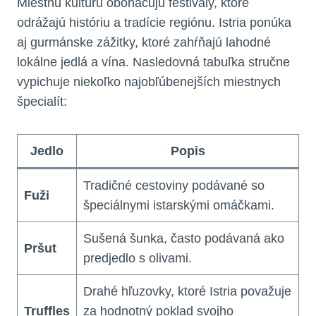
Miestnu kultúru obohacujú festivaly, ktoré
odrážajú históriu a tradície regiónu. Istria ponúka
aj gurmánske zážitky, ktoré zahŕňajú lahodné
lokálne jedlá a vína. Nasledovná tabuľka stručne
vypichuje niekoľko najobľúbenejších miestnych
špecialít:
Jedlo
Popis
Tradičné cestoviny podávané so
Fuži
špeciálnymi istarskými omáčkami.
Sušená šunka, často podávaná ako
Pršut
predjedlo s olivami.
Drahé hľuzovky, ktoré Istria považuje
Truffles
za hodnotný poklad svojho