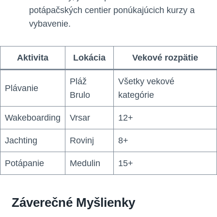
potápačských centier ponúkajúcich kurzy a
vybavenie.
Aktivita
Lokácia
Vekové rozpätie
Pláž
Všetky vekové
Plávanie
Brulo
kategórie
Wakeboarding
Vrsar
12+
Jachting
Rovinj
8+
Potápanie
Medulin
15+
Záverečné Myšlienky