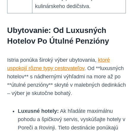
kulinárskeho dedičstva.
Ubytovanie: Od Luxusných
Hotelov Po Útulné Penzióny
Istria ponúka široký výber ubytovania,
ktoré
uspokojí rôzne typy cestovateľov
. Od **luxusných
hotelov** s nádhernými výhľadmi na more až po
**útulné penzióny** skryté v malebných dedinkách
– výber je skutočne bohatý.
Luxusné hotely:
Ak hľadáte maximálnu
pohodu a špičkový servis, vyskúšajte hotely v
Poreči a Rovinji. Tieto destinácie ponúkajú