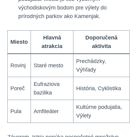
východiskovým bodom pre výlety do
prírodných parkov ako Kamenjak.
Hlavná
Doporučená
Miesto
atrakcia
aktivita
Prechádzky,
Rovinj
Staré mesto
Výhľady
Eufraziova
Poreč
História, Cyklistika
bazilika
Kultúrne podujatia,
Pula
Amfiteáter
Výlety
Záverom, Istria ponúka nespočetné množstvo