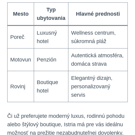
Typ
Mesto
Hlavné prednosti
ubytovania
Luxusný
Wellness centrum,
Poreč
hotel
súkromná pláž
Autentická atmosféra,
Motovun
Penzión
domáca strava
Elegantný dizajn,
Boutique
Rovinj
personalizovaný
hotel
servis
Či už preferujete moderný luxus, rodinnú pohodu
alebo štýlový boutique, Istria má pre vás ideálnu
možnosť na prežitie nezabudnuteľnej dovolenky.