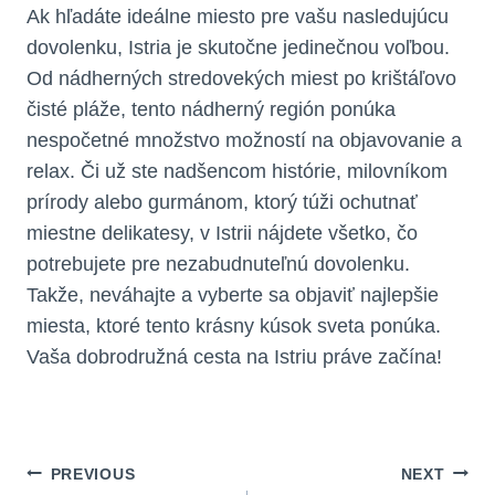
Ak hľadáte ideálne miesto pre vašu nasledujúcu
dovolenku, Istria je skutočne jedinečnou voľbou.
Od nádherných stredovekých miest po krištáľovo
čisté pláže, tento nádherný región ponúka
nespočetné množstvo možností na objavovanie a
relax. Či už ste nadšencom histórie, milovníkom
prírody alebo gurmánom, ktorý túži ochutnať
miestne delikatesy, v Istrii nájdete všetko, čo
potrebujete pre nezabudnuteľnú dovolenku.
Takže, neváhajte a vyberte sa objaviť najlepšie
miesta, ktoré tento krásny kúsok sveta ponúka.
Vaša dobrodružná cesta na Istriu práve začína!
Navigácia
PREVIOUS
NEXT