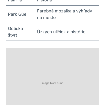
Farebná mozaika a výhľady
Park Güell
na mesto
Gótická
Úzkych uličiek a histórie
štvrť