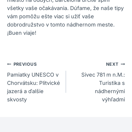
všetky vaše očakávania. Dúfame, že naše tipy
vám pomôžu ešte viac si užiť vaše
dobrodružstvo v tomto nádhernom meste.
¡Buen viaje!
Navigácia
PREVIOUS
NEXT
V
Pamiatky UNESCO v
Sivec 781 m n.M.:
Chorvátsku: Plitvické
Turistika s
Článku
jazerá a ďalšie
nádhernými
skvosty
výhľadmi