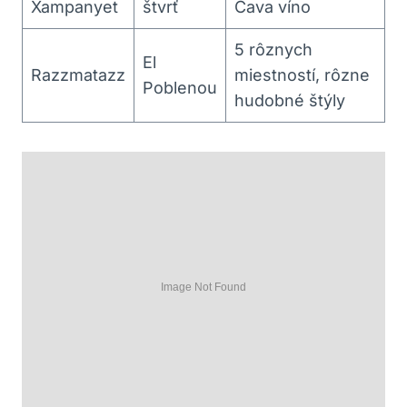
Xampanyet
štvrť
Cava víno
5 rôznych
El
Razzmatazz
miestností, rôzne
Poblenou
hudobné štýly