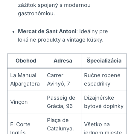
zážitok spojený s modernou
gastronómiou.
Mercat de Sant Antoni
: Ideálny pre
lokálne produkty a vintage kúsky.
Obchod
Adresa
Špecializácia
La Manual
Carrer
Ručne robené
Alpargatera
Avinyó, 7
espadrilky
Passeig de
Dizajnérske
Vinçon
Gràcia, 96
bytové doplnky
Plaça de
El Corte
Všetko na
Catalunya,
Inglés
jednom mieste