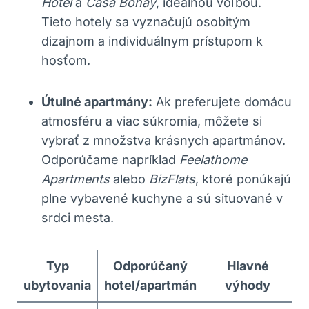
Hotel
a
Casa Bonay
, ideálnou voľbou.
Tieto hotely sa vyznačujú osobitým
dizajnom a individuálnym prístupom k
hosťom.
Útulné apartmány:
Ak preferujete domácu
atmosféru a viac súkromia, môžete si
vybrať z množstva krásnych apartmánov.
Odporúčame napríklad
Feelathome
Apartments
alebo
BizFlats
, ktoré ponúkajú
plne vybavené kuchyne a sú situované v
srdci mesta.
Typ
Odporúčaný
Hlavné
ubytovania
hotel/apartmán
výhody