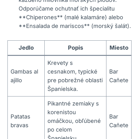
Odporúčame ochutnať ich špecialitu
**Chiperones** (malé kalamáre) alebo
**Ensalada de mariscos** (morský šalát).
Jedlo
Popis
Miesto
Krevety s
Gambas al
cesnakom, typické
Bar
ajillo
pre pobrežné oblasti
Cañete
Španielska.
Pikantné zemiaky s
korenistou
Patatas
Bar
omáčkou, obľúbené
bravas
Cañete
po celom
Španielsku.