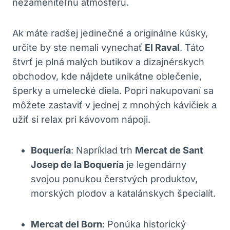
nezameniteľnú atmosféru.
Ak máte radšej jedinečné a originálne kúsky,
určite by ste nemali vynechať
El Raval
. Táto
štvrť je plná malých butikov a dizajnérskych
obchodov, kde nájdete unikátne oblečenie,
šperky a umelecké diela. Popri nakupovaní sa
môžete zastaviť v jednej z mnohých kávičiek a
užiť si relax pri kávovom nápoji.
Boquería
: Napríklad trh
Mercat de Sant
Josep de la Boquería
je legendárny
svojou ponukou čerstvých produktov,
morských plodov a katalánskych špecialít.
Mercat del Born
: Ponúka historický