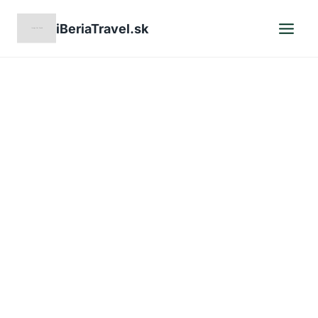
Skip
iBeriaTravel.sk
to
content