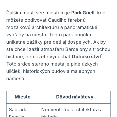
Ďalším must-see miestom je
Park Güell
, kde
môžete obdivovať Gaudího farebnú
mozaikovú architektúru a panoramatické
výhľady na mesto. Tento park ponúka
unikátne zážitky pre deti aj dospelých. Ak by
ste chceli zažiť atmosféru Barcelony s trochou
histórie, nemôžete vynechať
Gótickú štvrť
.
Toto srdce starého mesta je plné úzkych
uličiek, historických budov a malebných
námestí.
Miesto
Dôvod návštevy
Sagrada
Neuveriteľná architektúra a
Família
história