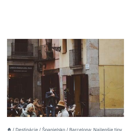
/
Destinácie
/
Španielsko
/
Barcelona: Najlepšie tipy