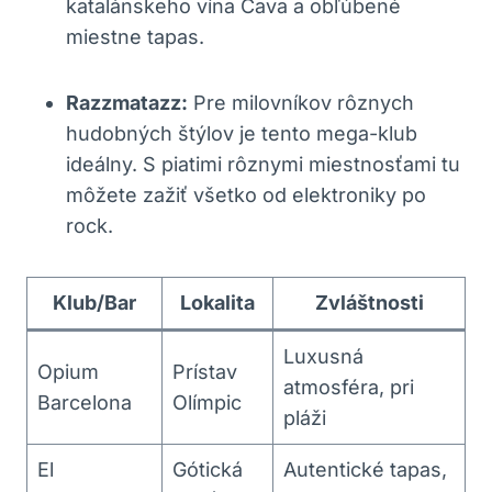
katalánskeho vína Cava a obľúbené
miestne tapas.
Razzmatazz:
Pre milovníkov rôznych
hudobných štýlov je tento mega-klub
ideálny. S piatimi rôznymi miestnosťami tu
môžete zažiť všetko od elektroniky po
rock.
Klub/Bar
Lokalita
Zvláštnosti
Luxusná
Opium
Prístav
atmosféra, pri
Barcelona
Olímpic
pláži
El
Gótická
Autentické tapas,