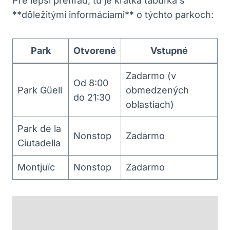
Pre lepší prehľad, tu je krátka tabuľka s
**dôležitými informáciami** o týchto parkoch:
Park
Otvorené
Vstupné
Zadarmo (v
Od 8:00
Park Güell
obmedzených
do 21:30
oblastiach)
Park de la
Nonstop
Zadarmo
Ciutadella
Montjuïc
Nonstop
Zadarmo