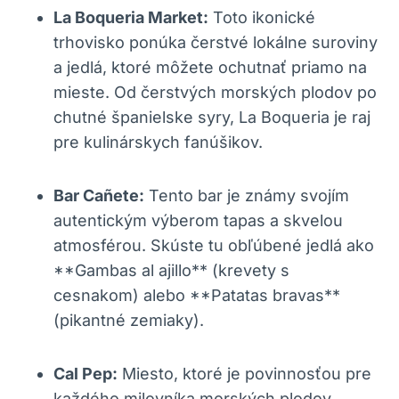
La Boqueria Market:
Toto ikonické
trhovisko ponúka čerstvé lokálne suroviny
a jedlá, ktoré môžete ochutnať priamo na
mieste. Od čerstvých morských plodov po
chutné španielske syry, La Boqueria je raj
pre kulinárskych fanúšikov.
Bar Cañete:
Tento bar je známy svojím
autentickým výberom tapas a skvelou
atmosférou. Skúste tu obľúbené jedlá ako
**Gambas al ajillo** (krevety s
cesnakom) alebo **Patatas bravas**
(pikantné zemiaky).
Cal Pep:
Miesto, ktoré je povinnosťou pre
každého milovníka morských plodov.