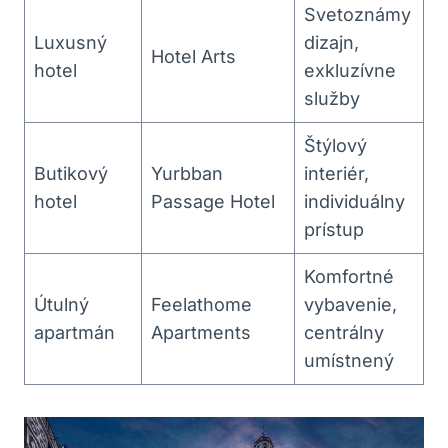
Svetoznámy
Luxusný
dizajn,
Hotel Arts
hotel
exkluzívne
služby
Štýlový
Butikový
Yurbban
interiér,
hotel
Passage Hotel
individuálny
prístup
Komfortné
Útulný
Feelathome
vybavenie,
apartmán
Apartments
centrálny
umístnený