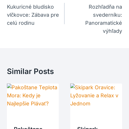
V
Kukuricné bludisko
Rozhľadňa na
vlčkovce: Zábava pre
svederníku:
Článku
celú rodinu
Panoramatické
výhľady
Similar Posts