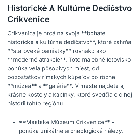
Historické A Kultúrne Dedičstvo
Crikvenice
Crikvenica je hrdá na svoje **bohaté
historické a kultúrne dedičstvo**, ktoré zahŕňa
**staroveké pamiatky** rovnako ako
**moderné atrakcie**. Toto malebné letovisko
ponúka veľa pôsobivých miest, od
pozostatkov rímskych kúpeľov po rôzne
**múzeá** a **galérie**. V meste nájdete aj
krásne kostoly a kaplnky, ktoré svedčia o dlhej
histórii tohto regiónu.
**Mestske Múzeum Crikvenice** –
ponúka unikátne archeologické nálezy.