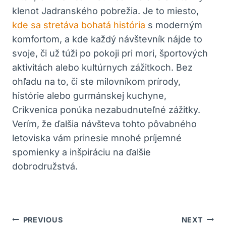
klenot Jadranského pobrežia. Je to miesto,
kde sa stretáva bohatá história
s moderným
komfortom, a kde každý návštevník nájde to
svoje, či už túži po pokoji pri mori, športových
aktivitách alebo kultúrnych zážitkoch. Bez
ohľadu na to, či ste milovníkom prírody,
histórie alebo gurmánskej kuchyne,
Crikvenica ponúka nezabudnuteľné zážitky.
Verím, že ďalšia návšteva tohto pôvabného
letoviska vám prinesie mnohé príjemné
spomienky a inšpiráciu na ďalšie
dobrodružstvá.
Navigácia
PREVIOUS
NEXT