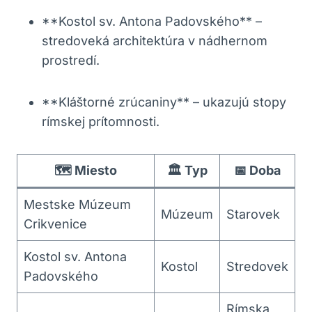
**Kostol sv. Antona Padovského** –
stredoveká architektúra v nádhernom
prostredí.
**Kláštorné zrúcaniny** – ukazujú stopy
rímskej prítomnosti.
🗺️ Miesto
🏛️ Typ
📅 Doba
Mestske Múzeum
Múzeum
Starovek
Crikvenice
Kostol sv. Antona
Kostol
Stredovek
Padovského
Rímska