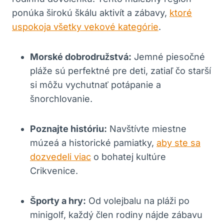
ponúka širokú škálu aktivít a zábavy,
ktoré
uspokoja všetky vekové kategórie
.
Morské dobrodružstvá:
Jemné piesočné
pláže sú perfektné pre deti, zatiaľ čo starší
si môžu vychutnať potápanie a
šnorchlovanie.
Poznajte históriu:
Navštívte miestne
múzeá a historické pamiatky,
aby ste sa
dozvedeli viac
o bohatej kultúre
Crikvenice.
Športy a hry:
Od volejbalu na pláži po
minigolf, každý člen rodiny nájde zábavu