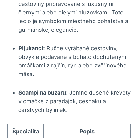
cestoviny pripravované s luxusnými
čiernymi alebo bielymi hľuzovkami. Toto
jedlo je symbolom miestneho bohatstva a
gurmánskej elegancie.
Pljukanci:
Ručne vyrábané cestoviny,
obvykle podávané s bohato dochutenými
omáčkami z rajčín, rýb alebo zvěřinového
mäsa.
Scampi na buzaru:
Jemne dusené krevety
v omáčke z paradajok, cesnaku a
čerstvých byliniek.
Špecialita
Popis