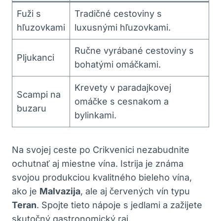
Fuži s
Tradičné cestoviny s
hľuzovkami
luxusnými hľuzovkami.
Ručne vyrábané cestoviny s
Pljukanci
bohatými omáčkami.
Krevety v paradajkovej
Scampi na
omáčke s cesnakom a
buzaru
bylinkami.
Na svojej ceste po Crikvenici nezabudnite
ochutnať aj miestne vína. Istrija je známa
svojou produkciou kvalitného bieleho vína,
ako je
Malvazija
, ale aj červených vín typu
Teran
. Spojte tieto nápoje s jedlami a zažijete
skutočný gastronomický raj.