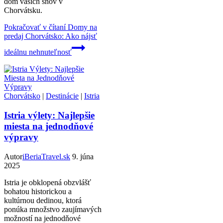
dom vašich snov v
Chorvátsku.
Pokračovať v čítaní
Domy na
predaj Chorvátsko: Ako nájsť
ideálnu nehnuteľnosť
Chorvátsko
|
Destinácie
|
Istria
Istria výlety: Najlepšie
miesta na jednodňové
výpravy
Autor
iBeriaTravel.sk
9. júna
2025
Istria je obklopená obzvlášť
bohatou historickou a
kultúrnou dedinou, ktorá
ponúka množstvo zaujímavých
možností na jednodňové