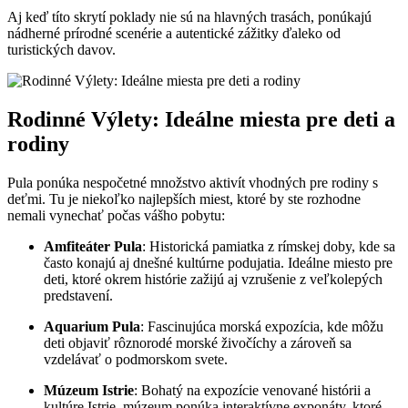
Aj keď títo skrytí poklady nie sú na hlavných trasách, ponúkajú
nádherné prírodné scenérie a autentické zážitky ďaleko od
turistických davov.
Rodinné Výlety: Ideálne miesta pre deti a
rodiny
Pula ponúka nespočetné množstvo aktivít vhodných pre rodiny s
deťmi. Tu je niekoľko najlepších miest, ktoré by ste rozhodne
nemali vynechať počas vášho pobytu:
Amfiteáter Pula
: Historická pamiatka z rímskej doby, kde sa
často konajú aj dnešné kultúrne podujatia. Ideálne miesto pre
deti, ktoré okrem histórie zažijú aj vzrušenie z veľkolepých
predstavení.
Aquarium Pula
: Fascinujúca morská expozícia, kde môžu
deti objaviť rôznorodé morské živočíchy a zároveň sa
vzdelávať o podmorskom svete.
Múzeum Istrie
: Bohatý na expozície venované histórii a
kultúre Istrie, múzeum ponúka interaktívne exponáty, ktoré