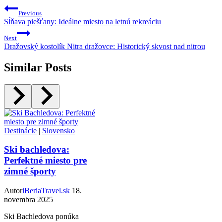
Previous
Sĺňava piešťany: Ideálne miesto na letnú rekreáciu
Next
Dražovský kostolík Nitra dražovce: Historický skvost nad nitrou
Similar Posts
Destinácie
|
Slovensko
Ski bachledova:
Perfektné miesto pre
zimné športy
Autor
iBeriaTravel.sk
18.
novembra 2025
Ski Bachledova ponúka