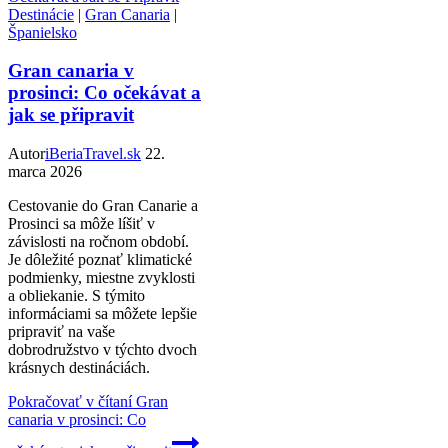
Destinácie
|
Gran Canaria
|
Španielsko
Gran canaria v
prosinci: Co očekávat a
jak se připravit
Autor
iBeriaTravel.sk
22.
marca 2026
Cestovanie do Gran Canarie a
Prosinci sa môže líšiť v
závislosti na ročnom období.
Je dôležité poznať klimatické
podmienky, miestne zvyklosti
a obliekanie. S týmito
informáciami sa môžete lepšie
pripraviť na vaše
dobrodružstvo v týchto dvoch
krásnych destináciách.
Pokračovať v čítaní
Gran
canaria v prosinci: Co