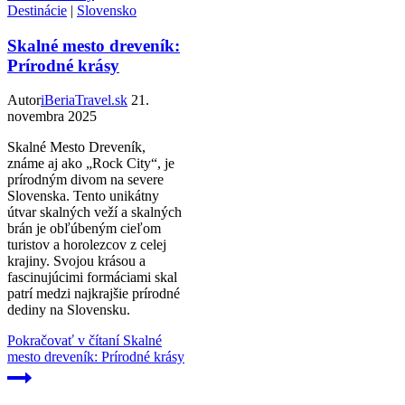
Destinácie
|
Slovensko
Skalné mesto dreveník:
Prírodné krásy
Autor
iBeriaTravel.sk
21.
novembra 2025
Skalné Mesto Dreveník,
známe aj ako „Rock City“, je
prírodným divom na severe
Slovenska. Tento unikátny
útvar skalných veží a skalných
brán je obľúbeným cieľom
turistov a horolezcov z celej
krajiny. Svojou krásou a
fascinujúcimi formáciami skal
patrí medzi najkrajšie prírodné
dediny na Slovensku.
Pokračovať v čítaní
Skalné
mesto dreveník: Prírodné krásy