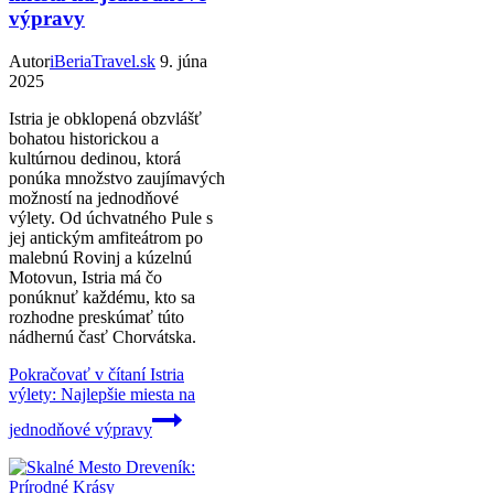
výpravy
Autor
iBeriaTravel.sk
9. júna
2025
Istria je obklopená obzvlášť
bohatou historickou a
kultúrnou dedinou, ktorá
ponúka množstvo zaujímavých
možností na jednodňové
výlety. Od úchvatného Pule s
jej antickým amfiteátrom po
malebnú Rovinj a kúzelnú
Motovun, Istria má čo
ponúknuť každému, kto sa
rozhodne preskúmať túto
nádhernú časť Chorvátska.
Pokračovať v čítaní
Istria
výlety: Najlepšie miesta na
jednodňové výpravy