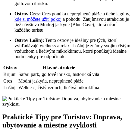
golfovom ihrisku.
Ostrov Cres:
Cres ponúka nepreplnené pláže a tiché lagúny,
kde si môžete užiť pokoj
a pohodu. Zaujímavou atrakciou je
tiež návšteva Modrej jaskyne (Blue Cave), ktorá očarí
každého turistu.
Ostrov Lošinj:
Tento ostrov je ideálny pre tých, ktorí
vyhľadávajú wellness a relax. Lošinj je známy svojim čistým
vzduchom a liečivým mikroklímou, ktoré ponúkajú ideálne
podmienky pre odpočinok.
Ostrov
Hlavné atrakcie
Brijuni
Safari park, golfové ihrisko, historická vila
Cres
Modrá jaskyňa, nepreplnené pláže
Lošinj
Wellness, čistý vzduch, liečivá mikroklíma
Praktické Tipy pre Turistov: Doprava,
ubytovanie a miestne zvyklosti