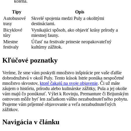
kolená.
Tipy
Opis
Autobusové
Skvelé spojenia medzi Puly a okolitými
trasy
destináciami.
Bicyklové
Vynikajúci spôsob, ako objaviť krásy prírody a
túry
miestnej fauny.
Miestne
Účasť na festivale prinesie neopakovateľný
festivaly
kultúrny zážitok.
Kľúčové poznatky
Veríme, že sme vám poskytli množstvo inšpirácie pre vaše ďalšie
dobrodružstvá v okolí Puly. Tento kúsok Istrie ponúka nespočetné
množstvo skvostov,
ktoré čakajú na svoje objavenie
. Či už máte
záujem o históriu, prírodu alebo kulinárske zážitky, Pula a jej okolie
vám majú čo ponúknuť. Výlet k Rovinju, Premanture či Brijunským
ostrovom môže byť len začiatkom vášho nezabudnuteľného pobytu.
Prajeme vám príjemné objavovanie a veľa nezabudnuteľných
zážitkov.
Navigácia v článku