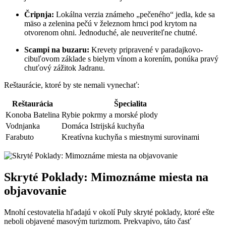
Čripnja:
Lokálna verzia známeho „pečeného“ jedla, kde sa
mäso a zelenina pečú v železnom hrnci pod krytom na
otvorenom ohni. Jednoduché, ale neuveriteľne chutné.
Scampi na buzaru:
Krevety pripravené v paradajkovo-
cibuľovom základe s bielym vínom a korením, ponúka pravý
chuťový zážitok Jadranu.
Reštaurácie, ktoré by ste nemali vynechať:
Reštaurácia
Špecialita
Konoba Batelina
Rybie pokrmy a morské plody
Vodnjanka
Domáca Istrijská kuchyňa
Farabuto
Kreatívna kuchyňa s miestnymi surovinami
Skryté Poklady: Mimoznáme miesta na
objavovanie
Mnohí cestovatelia hľadajú v okolí Puly skryté poklady, ktoré ešte
neboli objavené masovým turizmom. Prekvapivo, táto časť