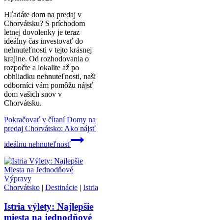
Hľadáte dom na predaj v
Chorvátsku? S príchodom
letnej dovolenky je teraz
ideálny čas investovať do
nehnuteľnosti v tejto krásnej
krajine. Od rozhodovania o
rozpočte a lokalite až po
obhliadku nehnuteľnosti, naši
odborníci vám pomôžu nájsť
dom vašich snov v
Chorvátsku.
Pokračovať v čítaní
Domy na
predaj Chorvátsko: Ako nájsť
ideálnu nehnuteľnosť
Chorvátsko
|
Destinácie
|
Istria
Istria výlety: Najlepšie
miesta na jednodňové