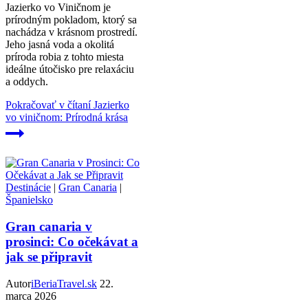
Jazierko vo Viničnom je
prírodným pokladom, ktorý sa
nachádza v krásnom prostredí.
Jeho jasná voda a okolitá
príroda robia z tohto miesta
ideálne útočisko pre relaxáciu
a oddych.
Pokračovať v čítaní
Jazierko
vo viničnom: Prírodná krása
Destinácie
|
Gran Canaria
|
Španielsko
Gran canaria v
prosinci: Co očekávat a
jak se připravit
Autor
iBeriaTravel.sk
22.
marca 2026