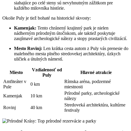
siahajúce po celé steny sú nevyhnutným zážitkom pre
každého milovníka histórie.
Okolie Puly je tiež bohaté na historické skvosty:
Kamenjak:
Tento chránený krajinný park je nielen
nádherným prírodným útočiskom, ale taktiež poskytuje
zaujímavé archeologické nálezy a stopy prastarých civilizácií.
Mesto Rovinj:
Len krátka cesta autom z Puly vás prenesie do
malebného mesta plného stredovekej architektúry, úzkych
uličiek a útulných námestí.
Vzdialenosť od
Miesto
Hlavné atrakcie
Puly
Amfiteáter v
Rímska aréna, podzemné
0 km
Pule
miestnosti
Prírodné parky, archeologické
Kamenjak
10 km
nálezy
Stredoveká architektúra, kultúrne
Rovinj
40 km
festivaly