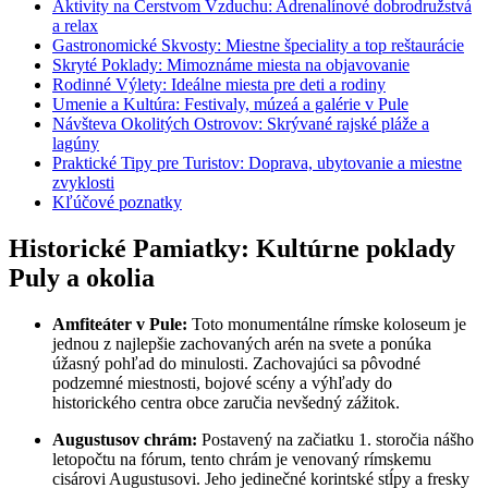
Aktivity na Čerstvom Vzduchu: Adrenalínové dobrodružstvá
a relax
Gastronomické Skvosty: Miestne špeciality a top reštaurácie
Skryté Poklady: Mimoznáme miesta na objavovanie
Rodinné Výlety: Ideálne miesta pre deti a rodiny
Umenie a Kultúra: Festivaly, múzeá a galérie v Pule
Návšteva Okolitých Ostrovov: Skrývané rajské pláže a
lagúny
Praktické Tipy pre Turistov: Doprava, ubytovanie a miestne
zvyklosti
Kľúčové poznatky
Historické Pamiatky: Kultúrne poklady
Puly a okolia
Amfiteáter v Pule:
Toto monumentálne rímske koloseum je
jednou z najlepšie zachovaných arén na svete a ponúka
úžasný pohľad do minulosti. Zachovajúci sa pôvodné
podzemné miestnosti, bojové scény a výhľady do
historického centra obce zaručia nevšedný zážitok.
Augustusov chrám:
Postavený na začiatku 1. storočia nášho
letopočtu na fórum, tento chrám je venovaný rímskemu
cisárovi Augustusovi. Jeho jedinečné korintské stĺpy a fresky