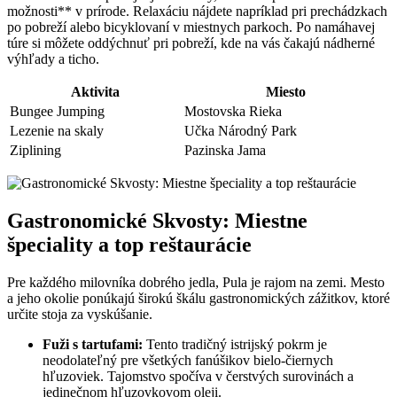
možnosti** v prírode. Relaxáciu nájdete napríklad pri prechádzkach
po pobreží alebo bicyklovaní v miestnych parkoch. Po namáhavej
túre si môžete oddýchnuť pri pobreží, kde na vás čakajú nádherné
výhľady a ticho.
Aktivita
Miesto
Bungee Jumping
Mostovska Rieka
Lezenie na skaly
Učka Národný Park
Ziplining
Pazinska Jama
Gastronomické Skvosty: Miestne
špeciality a top reštaurácie
Pre každého milovníka dobrého jedla, Pula je rajom na zemi. Mesto
a jeho okolie ponúkajú širokú škálu gastronomických zážitkov, ktoré
určite stoja za vyskúšanie.
Fuži s tartufami:
Tento tradičný istrijský pokrm je
neodolateľný pre všetkých fanúšikov bielo-čiernych
hľuzoviek. Tajomstvo spočíva v čerstvých surovinách a
jedinečnom hľuzovkovom oleji.