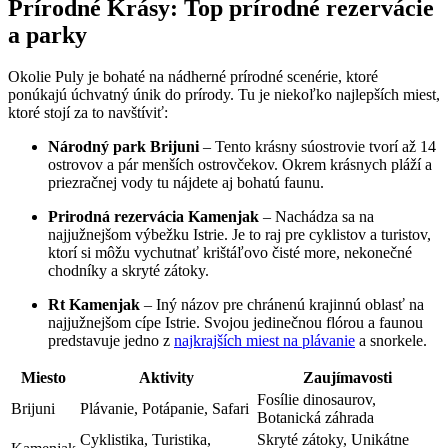
Prírodné Krásy: Top prírodné rezervácie
a parky
Okolie Puly je bohaté na nádherné prírodné scenérie, ktoré
ponúkajú úchvatný únik do prírody. Tu je niekoľko najlepších miest,
ktoré stojí za to navštíviť:
Národný park Brijuni
– Tento krásny súostrovie tvorí až 14
ostrovov a pár menších ostrovčekov. Okrem krásnych pláží a
priezračnej vody tu nájdete aj bohatú faunu.
Prirodná rezervácia Kamenjak
– Nachádza sa na
najjužnejšom výbežku Istrie. Je to raj pre cyklistov a turistov,
ktorí si môžu vychutnať krištáľovo čisté more, nekonečné
chodníky a skryté zátoky.
Rt Kamenjak
– Iný názov pre chránenú krajinnú oblasť na
najjužnejšom cípe Istrie. Svojou jedinečnou flórou a faunou
predstavuje jedno z
najkrajších miest na plávanie
a snorkele.
Miesto
Aktivity
Zaujímavosti
Fosílie dinosaurov,
Brijuni
Plávanie, Potápanie, Safari
Botanická záhrada
Cyklistika, Turistika,
Skryté zátoky, Unikátne