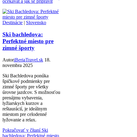
očekávat a jak se připravit
Destinácie
|
Slovensko
Ski bachledova:
Perfektné miesto pre
zimné športy
Autor
iBeriaTravel.sk
18.
novembra 2025
Ski Bachledova ponúka
špičkové podmienky pre
zimné športy pre všetky
úrovne jazdcov. S možnosťou
prenájmu vybavenia,
lyžiarskych kurzov a
reštaurácií, je ideálnym
miestom pre celodenné
lyžovanie a relax.
Pokračovať v čítaní
Ski
bachledova: Perfektné miesto