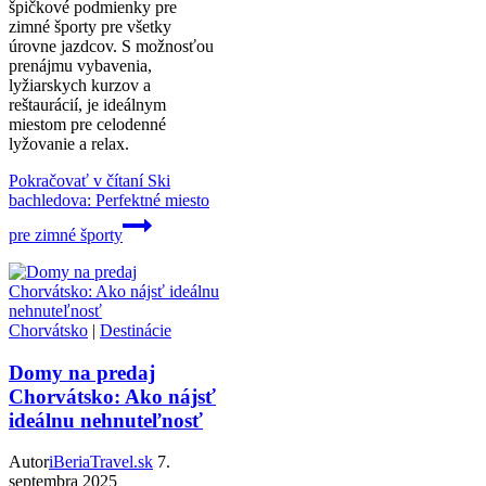
špičkové podmienky pre
zimné športy pre všetky
úrovne jazdcov. S možnosťou
prenájmu vybavenia,
lyžiarskych kurzov a
reštaurácií, je ideálnym
miestom pre celodenné
lyžovanie a relax.
Pokračovať v čítaní
Ski
bachledova: Perfektné miesto
pre zimné športy
Chorvátsko
|
Destinácie
Domy na predaj
Chorvátsko: Ako nájsť
ideálnu nehnuteľnosť
Autor
iBeriaTravel.sk
7.
septembra 2025