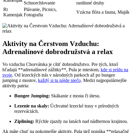
Kamenjak
Schnorchlovanie
rastlinné druhy
Rt
Plávanie, Picnics,
Vzácna flóra a fauna, Maják
Kamenjak
Fotografia
Aktivity na Čerstvom Vzduchu:
Adrenalínové dobrodružstvá a relax
Vo vzduchu Chorvátska je cítiť dobrodružstvo. Pre tých, ktorí
hľadajú **adrenalínové zážitky**, Pula je miestom,
kde si prídu na
svoje
. Od lezeckých trás v národných parkoch až po bungee
jumping z mostov,
každý si tu nájde niečo
. Medzi najpopulárnejšie
aktivity patria:
Bungee Jumping:
Skákanie z mosta či útesu.
Lezenie na skaly:
Úchvatné lezecké trasy v prírodných
rezerváciách.
Ziplining:
Rýchle zjazdy na lanách nad nádhernou krajinou.
Ak máte chuť na pokojnejšie aktivity, Pula tiež ponúka **relaxačné