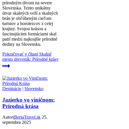
prírodným divom na severe
Slovenska. Tento unikátny
útvar skalných veží a skalných
brán je obľúbeným cieľom
turistov a horolezcov z celej
krajiny. Svojou krásou a
fascinujúcimi formáciami skal
patrí medzi najkrajšie prírodné
dediny na Slovensku.
Pokračovať v čítaní
Skalné
mesto dreveník: Prírodné krásy
Destinácie
|
Slovensko
Jazierko vo viničnom:
Prírodná krása
Autor
iBeriaTravel.sk
25.
septembra 2025