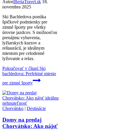
Autor
iBeriaTravel.sk
18.
novembra 2025
Ski Bachledova ponúka
špičkové podmienky pre
zimné športy pre všetky
úrovne jazdcov. S možnosťou
prenájmu vybavenia,
lyžiarskych kurzov a
reštaurácií, je ideálnym
miestom pre celodenné
lyžovanie a relax.
Pokračovať v čítaní
Ski
bachledova: Perfektné miesto
pre zimné športy
Chorvátsko
|
Destinácie
Domy na predaj
Chorvátsko: Ako nájsť