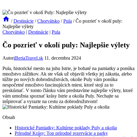
/
Destinácie
/
Chorvátsko
/
Pula
/
Čo pozrieť v okolí puly:
Najlepšie výlety
Chorvátsko
|
Destinácie
|
Pula
Čo pozrieť v okolí puly: Najlepšie výlety
Autor
iBeriaTravel.sk
11. decembra 2024
Pula, historické mesto na juhu Istrie, je bohaté na pamiatky a ponúka
množstvo zážitkov. Ak ste však už objavili všetky jej zákutia, alebo
túžite po nových dobrodružstvách, okolie Puly vám ponúka
nespočetné množstvo fascinujúcich miest, ktoré stojí za to
preskúmať. V tomto článku vám predstavíme najlepšie výlety, ktoré
vám umožnia spoznať krásy Istrie a okolia Puly. Nechajte sa
inšpirovať a vyrazte na cestu za dobrodružstvom!
Obsah
Historické Pamiatky: Kultúrne poklady Puly a okolia
Prírodné Krásy: Top prírodné rezervácie a parky