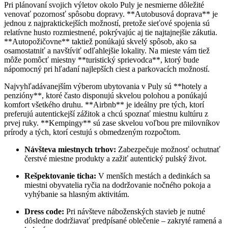
Pri plánovaní svojich výletov okolo Puly je nesmierne dôležité
venovať pozornosť spôsobu dopravy. **Autobusová doprava** je
jednou z najpraktickejších možností, pretože sieťové spojenia sú
relatívne husto rozmiestnené, pokrývajúc aj tie najtajnejšie zákutia.
**Autopožičovne** taktiež ponúkajú skvelý spôsob, ako sa
osamostatniť a navštíviť odľahlejšie lokality. Na mieste vám tiež
môže pomôcť miestny **turistický sprievodca**, ktorý bude
nápomocný pri hľadaní najlepších ciest a parkovacích možností.
Najvyhľadávanejším výberom ubytovania v Puly sú **hotely a
penzióny**, ktoré často disponujú skvelou polohou a ponúkajú
komfort všetkého druhu. **Airbnb** je ideálny pre tých, ktorí
preferujú autentickejší zážitok a chcú spoznať miestnu kultúru z
prvej ruky. **Kempingy** sú zase skvelou voľbou pre milovníkov
prírody a tých, ktorí cestujú s obmedzeným rozpočtom.
Návšteva miestnych trhov:
Zabezpečuje možnosť ochutnať
čerstvé miestne produkty a zažiť autentický pulský život.
Rešpektovanie ticha:
V menších mestách a dedinkách sa
miestni obyvatelia ryčia na dodržovanie nočného pokoja a
vyhýbanie sa hlasným aktivitám.
Dress code:
Pri návšteve náboženských stavieb je nutné
dôsledne dodržiavať predpísané oblečenie – zakryté ramená a