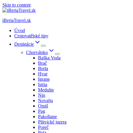
Skip to content
iBeriaTravel.sk
Úvod
Cestovatělské tipy
Destinácie
Chorvátsko
Baška Voda
Brač
Brela
Hvar
Igrane
Istria
Medulin
Nin
Novalja
Omiš
Pag
Pakoštane
Plitvické jazera
Poreč
Pula