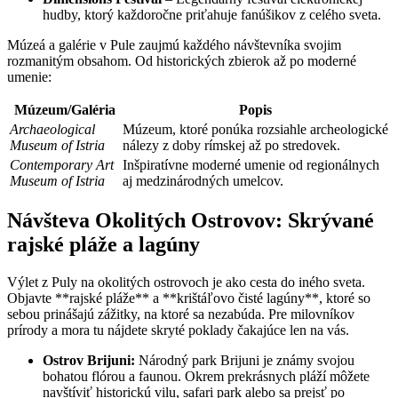
hudby, ktorý každoročne priťahuje fanúšikov z celého sveta.
Múzeá a galérie v Pule zaujmú každého návštevníka svojim
rozmanitým obsahom. Od historických zbierok až po moderné
umenie:
Múzeum/Galéria
Popis
Archaeological
Múzeum, ktoré ponúka rozsiahle archeologické
Museum of Istria
nálezy z doby rímskej až po stredovek.
Contemporary Art
Inšpiratívne moderné umenie od regionálnych
Museum of Istria
aj medzinárodných umelcov.
Návšteva Okolitých Ostrovov: Skrývané
rajské pláže a lagúny
Výlet z Puly na okolitých ostrovoch je ako cesta do iného sveta.
Objavte **rajské pláže** a **krištáľovo čisté lagúny**, ktoré so
sebou prinášajú zážitky, na ktoré sa nezabúda. Pre milovníkov
prírody a mora tu nájdete skryté poklady čakajúce len na vás.
Ostrov Brijuni:
Národný park Brijuni je známy svojou
bohatou flórou a faunou. Okrem prekrásnych pláží môžete
navštíviť historickú vilu, safari park alebo sa prejsť po