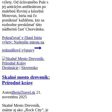
výlety. Od úchvatného Pule s
jej antickým amfiteátrom po
malebnú Rovinj a kúzelnú
Motovun, Istria má čo
ponúknuť každému, kto sa
rozhodne preskúmať túto
nádhernú časť Chorvátska.
Pokračovať v čítaní
Istria
výlety: Najlepšie miesta na
jednodňové výpravy
Destinácie
|
Slovensko
Skalné mesto dreveník:
Prírodné krásy
Autor
iBeriaTravel.sk
21.
novembra 2025
Skalné Mesto Dreveník,
známe aj ako „Rock City“, je