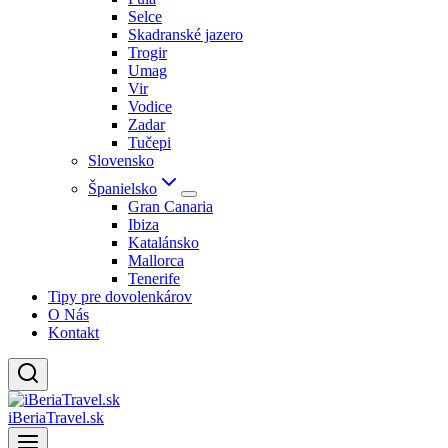
Selce
Skadranské jazero
Trogir
Umag
Vir
Vodice
Zadar
Tučepi
Slovensko
Španielsko
Gran Canaria
Ibiza
Katalánsko
Mallorca
Tenerife
Tipy pre dovolenkárov
O Nás
Kontakt
iBeriaTravel.sk