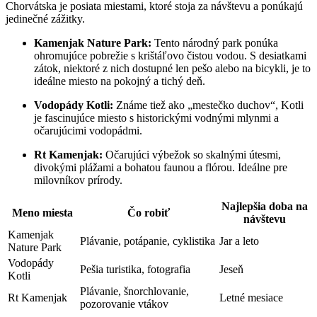
Chorvátska je posiata miestami, ktoré stoja za návštevu a ponúkajú
jedinečné zážitky.
Kamenjak Nature Park:
Tento národný park ponúka
ohromujúce pobrežie s krištáľovo čistou vodou. S desiatkami
zátok, niektoré z nich dostupné len pešo alebo na bicykli, je to
ideálne miesto na pokojný a tichý deň.
Vodopády Kotli:
Známe tiež ako „mestečko duchov“, Kotli
je fascinujúce miesto s historickými vodnými mlynmi a
očarujúcimi vodopádmi.
Rt Kamenjak:
Očarujúci výbežok so skalnými útesmi,
divokými plážami a bohatou faunou a flórou. Ideálne pre
milovníkov prírody.
Najlepšia doba na
Meno miesta
Čo robiť
návštevu
Kamenjak
Plávanie, potápanie, cyklistika
Jar a leto
Nature Park
Vodopády
Pešia turistika, fotografia
Jeseň
Kotli
Plávanie, šnorchlovanie,
Rt Kamenjak
Letné mesiace
pozorovanie vtákov