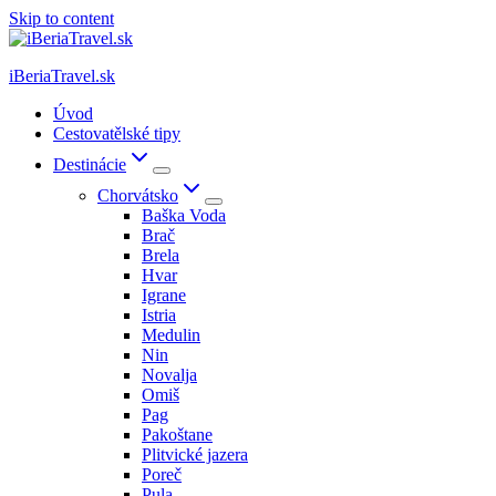
Skip to content
iBeriaTravel.sk
Úvod
Cestovatělské tipy
Destinácie
Chorvátsko
Baška Voda
Brač
Brela
Hvar
Igrane
Istria
Medulin
Nin
Novalja
Omiš
Pag
Pakoštane
Plitvické jazera
Poreč
Pula