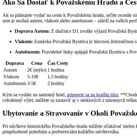
Ako Sa Dostať k Považskému Hradu a Ces
Ak sa plánujete vydať na cestu k Považskému hradu, určite oceníte 
sem je možná autom, vlakom alebo autobusom – záleží na vašich pref
Doprava Autom:
Z diaľnice D1 zvolíte výjazd Považská Bystr
Vlakom:
Zastávka Považská Bystrica je hlavnou železničnou st
Autobusom:
Pravidelné linky spájajú Považskú Bystricu s Po
Doprava
Cena
Čas Cesty
Autom
2€ (mýto)
1 hodina
Vlakom
5-10€
1,5 hodiny
Autobusom
3-5€
2 hodiny
Kým sa vydáte na samotný hrad,
pripravte sa na kratšiu túru
. **Chodn
celodenný výlet, môžete sa zastaviť aj v niektorých z miestnych reštaur
Ubytovanie a Stravovanie v Okolí Považs
Pri návšteve historického Považského hradu môžete očakávať nielen k
prispôsobené potrebám a preferenciám každého návštevníka.