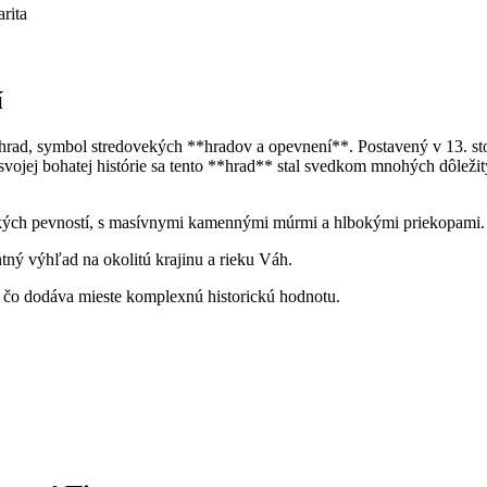
rita
í
rad, symbol stredovekých **hradov a opevnení**. Postavený v 13. stor
jej bohatej histórie sa tento **hrad** stal svedkom mnohých dôležitých
kých pevností, s masívnymi kamennými múrmi a hlbokými priekopami.
tný výhľad na okolitú krajinu a rieku Váh.
čo dodáva mieste komplexnú historickú hodnotu.