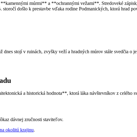
ený **kamennými múrmi** a **ochrannými vežami**. Stredoveké zápisk
 storočí došlo k prestavbe vďaka rodine Podmanických, ktorá hrad pový
ž dnes stojí v ruinách, zvyšky veží a hradných múrov stále svedčia o jeh
radu
ktonická a historická hodnota**, ktorá láka návštevníkov z celého sve
kaz dávnej zručnosti staviteľov.
na okolitú krajinu
.