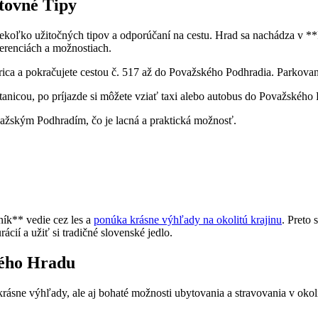
tovné Tipy
niekoľko užitočných tipov a odporúčaní na cestu. Hrad sa nachádza v
erenciách a možnostiach.
ica a pokračujete cestou č. 517 až do Považského Podhradia. Parkovani
anicou, po príjazde si môžete vziať taxi alebo autobus do Považského 
važským Podhradím, čo je lacná a praktická možnosť.
ík** vedie cez les a
ponúka krásne výhľady na okolitú krajinu
. Preto
ácií a užiť si tradičné slovenské jedlo.
kého Hradu
rásne výhľady, ale aj bohaté možnosti ubytovania a stravovania v oko