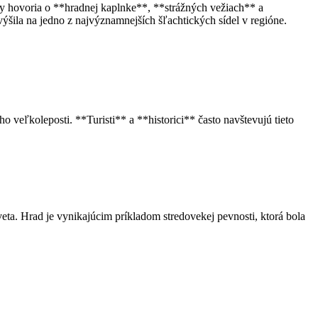
y hovoria o **hradnej kaplnke**, **strážných vežiach** a
šila na jedno z najvýznamnejších šľachtických sídel v regióne.
o veľkoleposti. **Turisti** a **historici** často navštevujú tieto
ta. Hrad je vynikajúcim príkladom stredovekej pevnosti, ktorá bola