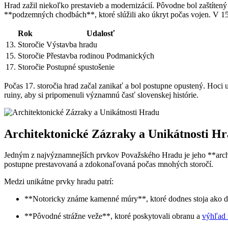
Hrad zažil niekoľko prestavieb a modernizácií. Pôvodne bol zaštít
**podzemných chodbách**, ktoré slúžili ako úkryt počas vojen. V 15.
Rok
Udalosť
13. Storočie
Výstavba hradu
15. Storočie
Přestavba rodinou Podmanických
17. Storočie
Postupné spustošenie
Počas 17. storočia hrad začal zanikať a bol postupne opustený. Hoci u
ruiny, aby si pripomenuli významnú časť slovenskej histórie.
Architektonické Zázraky a Unikátnosti H
Jedným z najvýznamnejších prvkov Považského Hradu je jeho **archite
postupne prestavovaná a zdokonaľovaná počas mnohých storočí.
Medzi unikátne prvky hradu patrí:
**Notoricky známe kamenné múry**, ktoré dodnes stoja ako dô
**Pôvodné strážne veže**, ktoré poskytovali obranu a
výhľad 