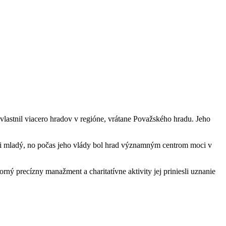
 vlastnil viacero hradov v regióne, vrátane Považského hradu. Jeho
eľmi mladý, no počas jeho vlády bol hrad významným centrom moci v
ný precízny manažment a charitatívne aktivity jej priniesli uznanie