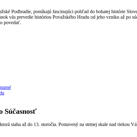
ské Podhradie, ponúkajú fascinujúci pohľad do bohatej histórie Sloven
ok vás prevedie históriou Považského Hradu od jeho vzniku až po súča
čo povedať.
stupné
du
o Súčasnosť
torá siaha až do 13. storočia. Postavený na strmej skale nad riekou Vá