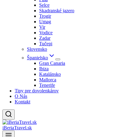
Selce
Skadranské jazero
Trogir
Umag
Vir
Vodice
Zadar
Tučepi
Slovensko
Španielsko
Gran Canaria
Ibiza
Katalánsko
Mallorca
Tenerife
Tipy pre dovolenkárov
O Nás
Kontakt
iBeriaTravel.sk