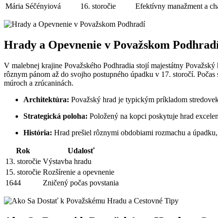
Mária Séčényiová
16. storočie
Efektívny manažment a cha
Hrady a Opevnenie v Považskom Podhrad
V malebnej krajine Považského Podhradia stojí majestátny Považský h
rôznym pánom až do svojho postupného úpadku v 17. storočí. Počas svo
múroch a zrúcaninách.
Architektúra:
Považský hrad je typickým príkladom stredove
Strategická poloha:
Položený na kopci poskytuje hrad excelen
História:
Hrad prešiel rôznymi obdobiami rozmachu a úpadku, 
Rok
Udalosť
13. storočie
Výstavba hradu
15. storočie
Rozšírenie a opevnenie
1644
Zničený počas povstania