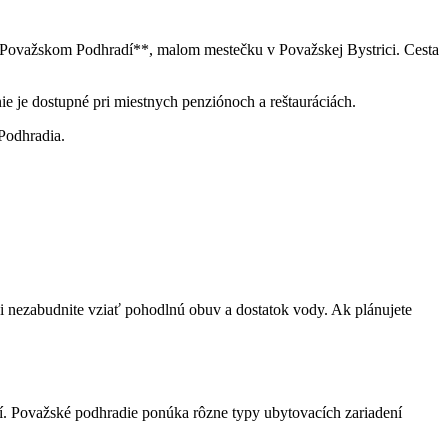
 **Považskom Podhradí**, malom mestečku v Považskej Bystrici. Cesta
e je dostupné pri miestnych penziónoch a reštauráciách.
Podhradia.
 si nezabudnite vziať pohodlnú obuv a dostatok vody. Ak plánujete
lí. Považské podhradie ponúka rôzne typy ubytovacích zariadení