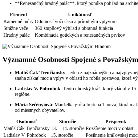
**Renesančný hradný palác**, ktorý ponúka pohľad na architek
Element
Unikátnosť
Kamenné múry
Odolnosť voči času a prírodným vplyvom
Strážne veže
360-stupňový výhľad a obranná funkcia
Hradný palác
Kombinácia gotických a renesančných prvkov
Významné Osobnosti Spojené s Považský
Matúš Čák Trenčiansky
: Jeden z najznámejších a najvplyvne
snaha získať moc a vplyv v oblasti ho robila postavou, ktorá v
Ladislav V. Pohrobok
: Tento uhorský kráľ, ktorý vládol v 1
regióne.
Mária Séčényiová
: Manželka grófa Imricha Thurza, ktorá mala
od miestnych obyvateľov.
Osobnosť
Storočie
Príspevok
Matúš Čák Trenčiansky
13. – 14. storočie
Rozšírenie moci v oblasti
Ladislav V. Pohrobok
15. storočie
Posilnenie kráľovskej moc