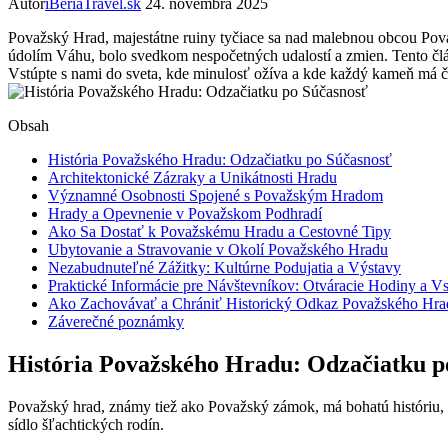
Autor
iBeriaTravel.sk
24. novembra 2025
Považský Hrad, majestátne ruiny tyčiace sa nad malebnou obcou Považ
údolím Váhu, bolo svedkom nespočetných udalostí a zmien. Tento člán
Vstúpte s nami do sveta, kde minulosť ožíva a kde každý kameň má 
Obsah
História Považského Hradu: Odzačiatku po Súčasnosť
Architektonické Zázraky a Unikátnosti Hradu
Významné Osobnosti Spojené s Považským Hradom
Hrady a Opevnenie v Považskom Podhradí
Ako Sa Dostať k Považskému Hradu a Cestovné Tipy
Ubytovanie a Stravovanie v Okolí Považského Hradu
Nezabudnuteľné Zážitky: Kultúrne Podujatia a Výstavy
Praktické Informácie pre Návštevníkov: Otváracie Hodiny a V
Ako Zachovávať a Chrániť Historický Odkaz Považského Hra
Záverečné poznámky
História Považského Hradu: Odzačiatku p
Považský hrad, známy tiež ako Považský zámok, má bohatú históriu, k
sídlo šľachtických rodín.