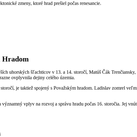
tonické zmeny, ktoré hrad prešiel počas renesancie.
m Hradom
jších uhorských šľachticov v 13. a 14. storočí, Matúš Čák Trenčiansky,
ýrazne ovplyvnila dejiny celého územia.
5. storočí, je taktiež spojený s Považským hradom. Ladislav zomrel v
 významný vplyv na rozvoj a správu hradu počas 16. storočia. Jej vnútor
i