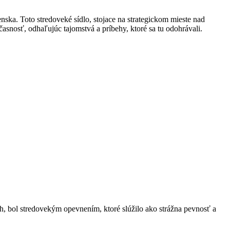
ska. Toto stredoveké sídlo, stojace na strategickom mieste nad
snosť, odhaľujúc tajomstvá a príbehy, ktoré sa tu odohrávali.
h, bol stredovekým opevnením, ktoré slúžilo ako strážna pevnosť a