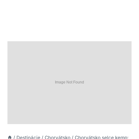
/
Destinácie
/
Chorvátsko
/
Chorvátsko selce kemp: