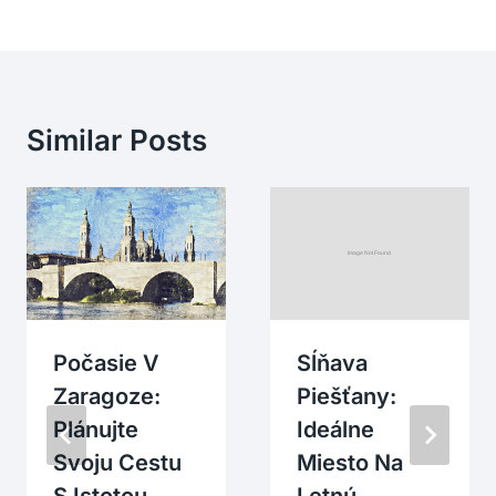
Similar Posts
Počasie V
Sĺňava
Zaragoze:
Piešťany:
Plánujte
Ideálne
Svoju Cestu
Miesto Na
S Istotou
Letnú