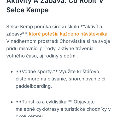
Aktivity A Zábava: Čo Robiť V
Selce Kempe
Selce Kemp ponúka širokú škálu **aktivít a
zábavy**,
ktoré potešia každého návštevníka
.
V nádhernom prostredí Chorvátska si na svoje
prídu milovníci prírody, aktívne trávenia
voľného času, aj rodiny s deťmi.
**Vodné športy:** Využite krištáľovo
čisté more na plávanie, šnorchlovanie či
paddelboarding.
**Turistika a cyklistika:** Objavujte
malebné cyklotrasy a turistické chodníky v
okolí kempu.