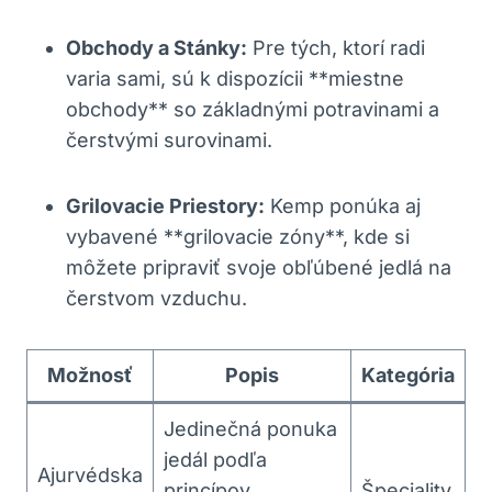
Obchody a Stánky:
Pre tých, ktorí radi
varia sami, sú k dispozícii **miestne
obchody** so základnými potravinami a
čerstvými surovinami.
Grilovacie Priestory:
Kemp ponúka aj
vybavené **grilovacie zóny**, kde si
môžete pripraviť svoje obľúbené jedlá na
čerstvom vzduchu.
Možnosť
Popis
Kategória
Jedinečná ponuka
jedál podľa
Ajurvédska
princípov
Špeciality