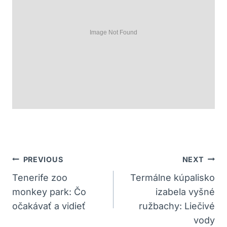
Navigácia
PREVIOUS
NEXT
V
Tenerife zoo
Termálne kúpalisko
monkey park: Čo
izabela vyšné
Článku
očakávať a vidieť
ružbachy: Liečivé
vody