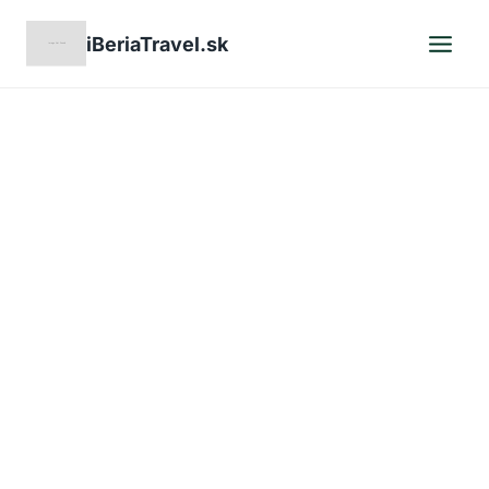
Skip
iBeriaTravel.sk
to
content