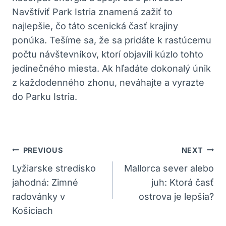
Navštíviť Park Istria znamená zažiť to
najlepšie, čo táto scenická časť krajiny
ponúka. Tešíme sa, že sa pridáte k rastúcemu
počtu návštevníkov, ktorí objavili kúzlo tohto
jedinečného miesta. Ak hľadáte dokonalý únik
z každodenného zhonu, neváhajte a vyrazte
do Parku Istria.
Navigácia
PREVIOUS
NEXT
V
Lyžiarske stredisko
Mallorca sever alebo
jahodná: Zimné
juh: Ktorá časť
Článku
radovánky v
ostrova je lepšia?
Košiciach