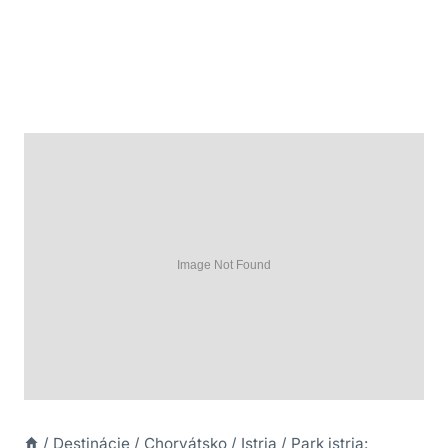
/
Destinácie
/
Chorvátsko
/
Istria
/
Park istria: