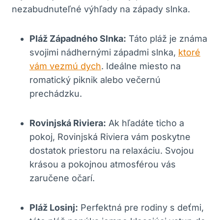
nezabudnuteľné výhľady na západy slnka.
Pláž Západného Slnka:
Táto pláž je známa
svojimi nádhernými západmi slnka,
ktoré
vám vezmú dych
. Ideálne miesto na
romatický piknik alebo večernú
prechádzku.
Rovinjská Riviera:
Ak hľadáte ticho a
pokoj, Rovinjská Riviera vám poskytne
dostatok priestoru na relaxáciu. Svojou
krásou a pokojnou atmosférou vás
zaručene očarí.
Pláž Losinj:
Perfektná pre rodiny s deťmi,