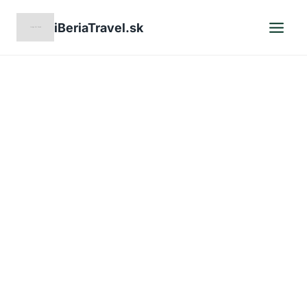
Skip
iBeriaTravel.sk
to
content