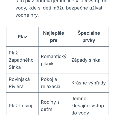
táto pláž ponúka jemne klesajúci vstup do
vody, kde si deti môžu bezpečne užívať
vodné hry.
Najlepšie
Špeciálne
Pláž
pre
prvky
Pláž
Romantický
Západného
Západy slnka
piknik
Slnka
Rovinjská
Pokoj a
Krásne výhľady
Riviera
relaxácia
Jemne
Rodiny s
Pláž Losinj
klesajúci vstup
deťmi
do vody