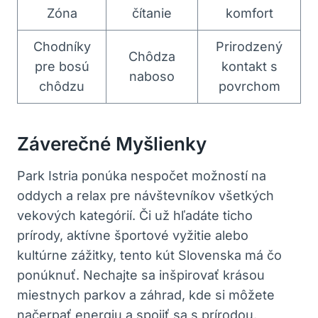
Zóna
čítanie
komfort
Chodníky
Prirodzený
Chôdza
pre bosú
kontakt s
naboso
chôdzu
povrchom
Záverečné Myšlienky
Park Istria ponúka nespočet možností na
oddych a relax pre návštevníkov všetkých
vekových kategórií. Či už hľadáte ticho
prírody, aktívne športové vyžitie alebo
kultúrne zážitky, tento kút Slovenska má čo
ponúknuť. Nechajte sa inšpirovať krásou
miestnych parkov a záhrad, kde si môžete
načerpať energiu a spojiť sa s prírodou.