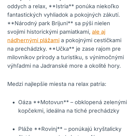
oddych a relax, **Istria** ponúka niekoľko
fantastických vyhliadok a pokojných zákutí.
**Národný park Brijuni** sa pýši nielen
svojimi historickými pamiatkami,
ale aj
nádhernými plážami
a pokojnými cestičkami
na prechádzky. **Učka** je zase rajom pre
milovníkov prírody a turistiku, s výnimočnými
výhľadmi na Jadranské more a okolité hory.
Medzi najlepšie miesta na relax patria:
Oáza **Motovun** – obklopená zelenými
kopčekmi, ideálna na tiché prechádzky
Pláže **Rovinj** – ponúkajú kryštalicky