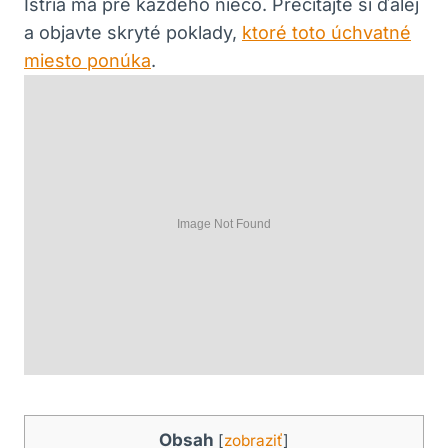
Istria má pre každého niečo. Prečítajte si ďalej
a objavte skryté poklady,
ktoré toto úchvatné
miesto ponúka
.
Obsah
[
zobraziť
]