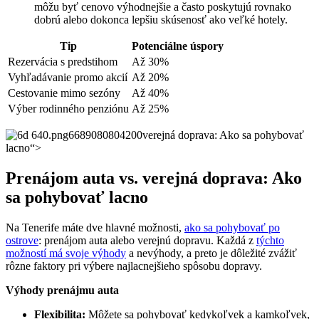
môžu byť cenovo výhodnejšie a často poskytujú rovnako
dobrú alebo dokonca lepšiu skúsenosť ako veľké hotely.
Tip
Potenciálne úspory
Rezervácia s predstihom
Až 30%
Vyhľadávanie promo akcií
Až 20%
Cestovanie mimo sezóny
Až 40%
Výber rodinného penziónu
Až 25%
verejná doprava: Ako sa pohybovať
lacno“>
Prenájom auta vs. verejná doprava: Ako
sa pohybovať lacno
Na Tenerife máte dve hlavné možnosti,
ako sa pohybovať po
ostrove
: prenájom auta alebo verejnú dopravu. Každá z
týchto
možností má svoje výhody
a nevýhody, a preto je dôležité zvážiť
rôzne faktory pri výbere najlacnejšieho spôsobu dopravy.
Výhody prenájmu auta
Flexibilita:
Môžete sa pohybovať kedykoľvek a kamkoľvek,