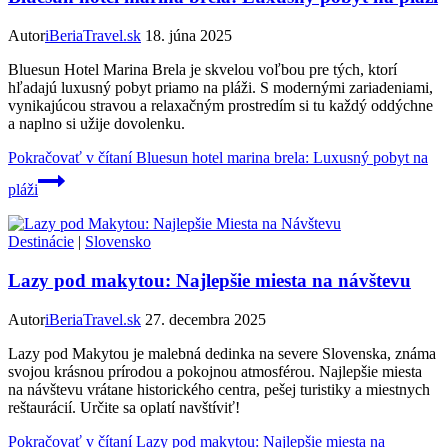
Autor
iBeriaTravel.sk
18. júna 2025
Bluesun Hotel Marina Brela je skvelou voľbou pre tých, ktorí
hľadajú luxusný pobyt priamo na pláži. S modernými zariadeniami,
vynikajúcou stravou a relaxačným prostredím si tu každý oddýchne
a naplno si užije dovolenku.
Pokračovať v čítaní
Bluesun hotel marina brela: Luxusný pobyt na
pláži
Destinácie
|
Slovensko
Lazy pod makytou: Najlepšie miesta na návštevu
Autor
iBeriaTravel.sk
27. decembra 2025
Lazy pod Makytou je malebná dedinka na severe Slovenska, známa
svojou krásnou prírodou a pokojnou atmosférou. Najlepšie miesta
na návštevu vrátane historického centra, pešej turistiky a miestnych
reštaurácií. Určite sa oplatí navštíviť!
Pokračovať v čítaní
Lazy pod makytou: Najlepšie miesta na