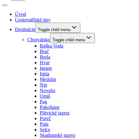
Úvod
Cestovatělské tipy
Destinácie
Toggle child menu
Chorvátsko
Toggle child menu
Baška Voda
Brač
Brela
Hvar
Igrane
Istria
Medulin
Nin
Novalja
Omiš
Pag
Pakoštane
Plitvické jazera
Poreč
Pula
Selce
Skadranské jazero