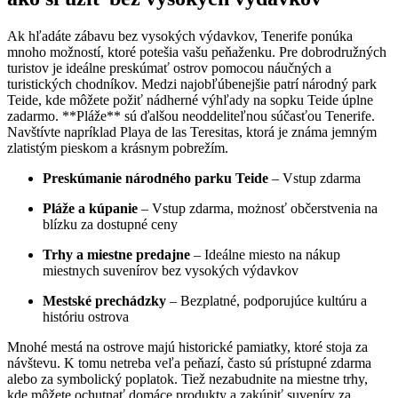
Ak hľadáte zábavu bez vysokých výdavkov, Tenerife ponúka
mnoho možností, ktoré potešia vašu peňaženku. Pre dobrodružných
turistov je ideálne preskúmať ostrov pomocou náučných a
turistických chodníkov. Medzi najobľúbenejšie patrí národný park
Teide, kde môžete požiť nádherné výhľady na sopku Teide úplne
zadarmo. **Pláže** sú ďalšou neoddeliteľnou súčasťou Tenerife.
Navštívte napríklad Playa de las Teresitas, ktorá je známa jemným
zlatistým pieskom a krásnym pobrežím.
Preskúmanie národného parku Teide
– Vstup zdarma
Pláže a kúpanie
– Vstup zdarma, możnosť občerstvenia na
blízku za dostupné ceny
Trhy a miestne predajne
– Ideálne miesto na nákup
miestnych suvenírov bez vysokých výdavkov
Mestské prechádzky
– Bezplatné, podporujúce kultúru a
históriu ostrova
Mnohé mestá na ostrove majú historické pamiatky, ktoré stoja za
návštevu. K tomu netreba veľa peňazí, často sú prístupné zdarma
alebo za symbolický poplatok. Tiež nezabudnite na miestne trhy,
kde môžete ochutnať domáce produkty a zakúpiť suveníry za