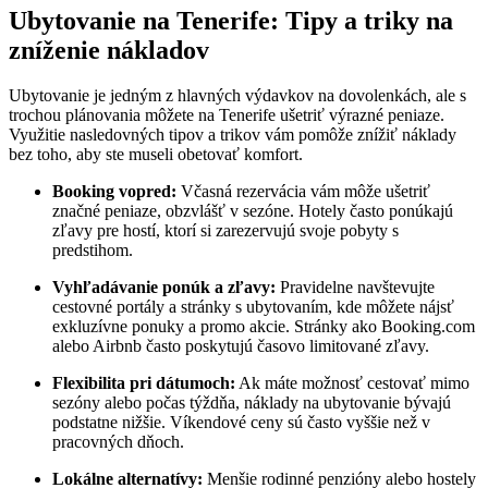
Ubytovanie na Tenerife: Tipy a triky na
zníženie nákladov
Ubytovanie je jedným z hlavných výdavkov na dovolenkách, ale s
trochou plánovania môžete na Tenerife ušetriť výrazné peniaze.
Využitie nasledovných tipov a trikov vám pomôže znížiť náklady
bez toho, aby ste museli obetovať komfort.
Booking vopred:
Včasná rezervácia vám môže ušetriť
značné peniaze, obzvlášť v sezóne. Hotely často ponúkajú
zľavy pre hostí, ktorí si zarezervujú svoje pobyty s
predstihom.
Vyhľadávanie ponúk a zľavy:
Pravidelne navštevujte
cestovné portály a stránky s ubytovaním, kde môžete nájsť
exkluzívne ponuky a promo akcie. Stránky ako Booking.com
alebo Airbnb často poskytujú časovo limitované zľavy.
Flexibilita pri dátumoch:
Ak máte možnosť cestovať mimo
sezóny alebo počas týždňa, náklady na ubytovanie bývajú
podstatne nižšie. Víkendové ceny sú často vyššie než v
pracovných dňoch.
Lokálne alternatívy:
Menšie rodinné penzióny alebo hostely