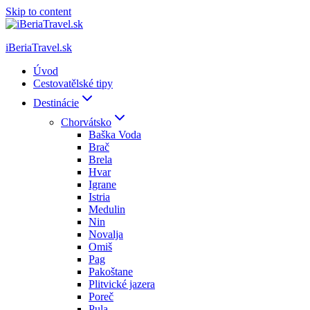
Skip to content
iBeriaTravel.sk
Úvod
Cestovatělské tipy
Destinácie
Chorvátsko
Baška Voda
Brač
Brela
Hvar
Igrane
Istria
Medulin
Nin
Novalja
Omiš
Pag
Pakoštane
Plitvické jazera
Poreč
Pula