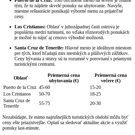
Puerto de la Cruz:
Toto obľúbené mesto na severe je známe
tým, že tu nájdete skvelé ponuky na ubytovanie. Navyše,
miestne reštaurácie ponúkajú výborné menu za prijateľné
ceny.
Los Cristianos:
Oblasť v juhozápadnej časti ostrova je
populárna medzi turistami, no vďaka rôznorodých ponukách
je možné tu nájsť aj cenovo výhodné možnosti.
Santa Cruz de Tenerife:
Hlavné mesto je ideálnym miestom
pre tých, ktorí hľadajú mix mestských a plážových zážitkov.
Ceny bývania a stravy sú tu rozumné v porovnaní s priamymi
turistickými centrami.
Priemerná cena
Priemerná cena
Oblasť
ubytovania (€)
večere (€)
Puerto de la Cruz
45-60
15-20
Los Cristianos
50-70
18-25
Santa Cruz de
55-75
20-30
Tenerife
Nezabúdajte, že mimo najrušnejších turistických období môžu byť
ceny ešte priaznivejšie. Oplatí sa sledovať aktuálne akcie a využiť
ponuky last-minute.