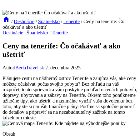
/
Destinácie
/
Španielsko
/
Tenerife
/
Ceny na tenerife: Čo
očakávať a ako ušetriť
Destinácie
|
Španielsko
|
Tenerife
Ceny na tenerife: Čo očakávať a ako
ušetriť
Autor
iBeriaTravel.sk
2. decembra 2025
Plánujete cestu na nádherný ostrov Tenerife a zaujíma vás, aké ceny
môžete očakávať počas svojho pobytu? Bez ohľadu na váš
rozpočet, tento sprievodca vám poskytne prehľad o cenách potravín,
dopravy, ubytovania a zábavy na Tenerife. Okrem toho ponúkneme
užitočné tipy, ako ušetriť a maximálne využiť vašu dovolenku bez
toho, aby ste si narušili finančné plány. Poďme sa spoločne ponoriť
do detailov a pripraviť sa na nezabudnuteľný zážitok na tomto
kúzelnom mieste.
Obsah