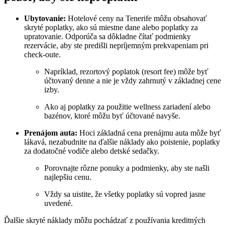
Ubytovanie:
Hotelové ceny na Tenerife môžu obsahovať
skryté poplatky, ako sú miestne dane alebo poplatky za
upratovanie. Odporúča sa dôkladne čítať podmienky
rezervácie, aby ste predišli nepríjemným prekvapeniam pri
check-oute.
Napríklad, rezortový poplatok (resort fee) môže byť
účtovaný denne a nie je vždy zahrnutý v základnej cene
izby.
Ako aj poplatky za použitie wellness zariadení alebo
bazénov, ktoré môžu byť účtované navyše.
Prenájom auta:
Hoci základná cena prenájmu auta môže byť
lákavá, nezabudnite na ďalšie náklady ako poistenie, poplatky
za dodatočné vodiče alebo detské sedačky.
Porovnajte rôzne ponuky a podmienky, aby ste našli
najlepšiu cenu.
Vždy sa uistite, že všetky poplatky sú vopred jasne
uvedené.
Ďalšie skryté náklady môžu pochádzať z používania kreditných