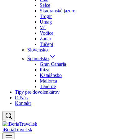
Selce
Skadranské jazero
Trogir
Umag
Vir
Vodice
Zadar
Tučepi
Slovensko
Španielsko
Gran Canaria
Ibiza
Katalánsko
Mallorca
Tenerife
Tipy pre dovolenkárov
O Nás
Kontakt
iBeriaTravel.sk