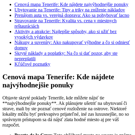
Cenová mapa Tenerife: Kde nájdete najvýhodnejšie ponuky
Ubytovanie na Tenerife: Tipy a triky na zníženie nákladov
Prenájom auta vs. verejná doprava: Ako sa pohybovať lacno
Stravovanie na Tenerife: Kvalita vs. cena v miestnych
reštauráciách
Aktivity a atrakcie: Najlepšie spôsoby, ako si užiť bez
vysokých výdavkov
Nákupy a suveníry: Ako nakupovať výhodne a čo si odniesť
domov
Skryté náklady a poplatky: Na čo si dať pozor, aby ste
nepreplatili
Kľúčové poznatky
Cenová mapa Tenerife: Kde nájdete
najvýhodnejšie ponuky
Objavte skryté poklady Tenerife, kde môžete nájsť tie
**najvýhodnejšie ponuky**. Ak plánujete ušetriť na ubytovaní či
strave, mali by ste poznať cenové rozloženie na ostrove. Niektoré
lokality môžu byť prekvapivo prijateľné, iné zas luxusnejšie, no so
správnym prístupom sa dá nájsť zlata hodné miesto aj pre váš
rozpočet.