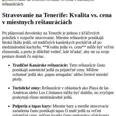
Stravovanie na Tenerife: Kvalita vs. cena
v miestnych reštauráciách
Pri plánovaní dovolenky na Tenerife je jednou z kľúčových
položiek v rozpočte stravovanie. Miestne reštaurácie ponúkajú
širokú škálu jedál, od tradičných kanárskych pochúťok až po
medzinárodnú kuchyňu. **Kvalita jedla vs. cena** môže byť veľmi
rôznorodá, a preto je dôležité vedieť, kde hľadať, aby ste za svoje
peniaze dostali čo najviac.
Tradičné Kanárske reštaurácie:
Tieto reštaurácie často
ponúkajú autentické jedlá za prijateľné ceny. Môžete
ochutnať jedlá ako ‚papas arrugadas‘ alebo čerstvé morské
plody.
Turistické zóny:
Reštaurácie v oblastiach ako Playa de las
Américas alebo Los Cristianos môžu byť drahšie, no zvyčajne
poskytujú rôzne medzinárodné jedlá.
Pulperia a tapas bary:
Miestne bary a menšie stravovacie
zariadenia často ponúkajú tapas či malé jedlá za veľmi
prijateľné ceny, pričom kvalita často prekonáva očakávania.