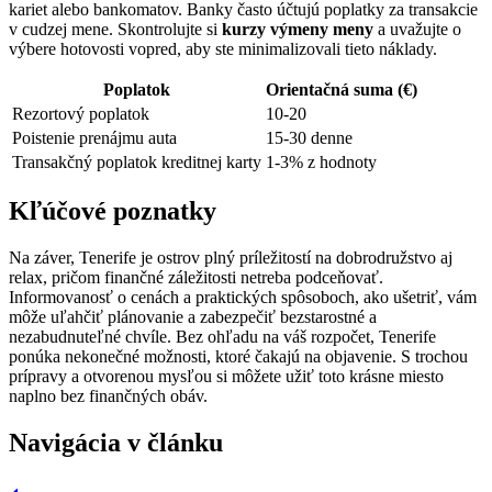
kariet alebo bankomatov. Banky často účtujú poplatky za transakcie
v cudzej mene. Skontrolujte si
kurzy výmeny meny
a uvažujte o
výbere hotovosti vopred, aby ste minimalizovali tieto náklady.
Poplatok
Orientačná suma (€)
Rezortový poplatok
10-20
Poistenie prenájmu auta
15-30 denne
Transakčný poplatok kreditnej karty
1-3% z hodnoty
Kľúčové poznatky
Na záver, Tenerife je ostrov plný príležitostí na dobrodružstvo aj
relax, pričom finančné záležitosti netreba podceňovať.
Informovanosť o cenách a praktických spôsoboch, ako ušetriť, vám
môže uľahčiť plánovanie a zabezpečiť bezstarostné a
nezabudnuteľné chvíle. Bez ohľadu na váš rozpočet, Tenerife
ponúka nekonečné možnosti, ktoré čakajú na objavenie. S trochou
prípravy a otvorenou mysľou si môžete užiť toto krásne miesto
naplno bez finančných obáv.
Navigácia v článku