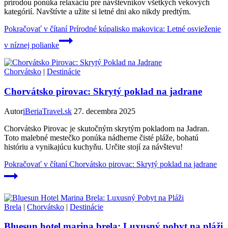
prírodou ponúka relaxáciu pre návštevníkov všetkých vekových
kategórií. Navštívte a užite si letné dni ako nikdy predtým.
Pokračovať v čítaní
Prírodné kúpalisko makovica: Letné osvieženie
v níznej polianke
Chorvátsko
|
Destinácie
Chorvátsko pirovac: Skrytý poklad na jadrane
Autor
iBeriaTravel.sk
27. decembra 2025
Chorvátsko Pirovac je skutočným skrytým pokladom na Jadran.
Toto malebné mestečko ponúka nádherne čisté pláže, bohatú
históriu a vynikajúcu kuchyňu. Určite stojí za návštevu!
Pokračovať v čítaní
Chorvátsko pirovac: Skrytý poklad na jadrane
Brela
|
Chorvátsko
|
Destinácie
Bluesun hotel marina brela: Luxusný pobyt na pláži