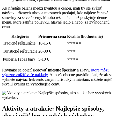
Ak hľadáte balans medzi kvalitou a cenou, mali by ste zvážiť
návštevu rôznych trhov a miestnych predajní, kde nájdete čerstvé
suroviny za skvelé ceny. Mnoho reštaurácií tiež poskytuje denné
menu, ktoré zahŕňa polievku, hlavné jedlo a nápoj za zvýhodnenú
cenu.
Kategória
Priemerná cena
Kvalita (hodnotenie)
⭐⭐⭐⭐⭐
Tradičné reštaurácie
10-15 €
⭐⭐⭐
Turistické reštaurácie
20-30 €
⭐⭐⭐⭐
Pulperia/Tapas bary
5-10 €
Rovnako sa oplatí sledovať
miestne špeciály
a zľavy,
ktoré môžu
výrazne znížiť vaše náklady
. Ako všeobecné pravidlo platí, že ak sa
vyhnete najviac frekventovaným turistickým miestam, môžete nájsť
skvelú kvalitu za výhodnejšie ceny.
Aktivity a atrakcie: Najlepšie spôsoby,
ako si užiť bez vysokých výdavkov