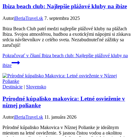
Ibiza beach club: Najlepšie plážové kluby na ibize
Autor
iBeriaTravel.sk
7. septembra 2025
Ibiza Beach Club patrí medzi najlepšie plážové kluby na plážach
Ibiza. Svojou atmosférou, hudbou a exotickými nápojmi si získava
srdcia návštevníkov z celého sveta. Nezabudnuteľné zážitky sa
zaručujú!
Pokračovať v čítaní
Ibiza beach club: Najlepšie plážové kluby na
ibize
Destinácie
|
Slovensko
Prírodné kúpalisko makovica: Letné osvieženie v
níznej polianke
Autor
iBeriaTravel.sk
11. januára 2026
Prírodné kúpalisko Makovica v Níznej Polianke je ideálnym
miestom na letné osvieženie. S jasnou čistou vodou a okolitou