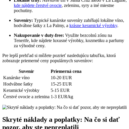
Lokálne trhy:
Navštívte trh v Santa Cruz alebo v La Lagune,
kde nájdete čerstvé ovocie
, zeleninu, syry a iné miestne
pochutiny.
Suveníry:
Typické kanárske suveníry zahŕňajú lokálne víno,
hodvábne šatky z La Palmy, a
krásne keramické výrobky
.
Nakupovanie v duty-free:
Využite bezcolnú zónu na
Tenerife, kde nájdete luxusné výrobky, kozmetiku a parfumy
za výhodné ceny.
Pre lepší prehľad si môžete pozrieť nasledujúcu tabuľku, ktorá
zobrazuje priemerné ceny populárnych suvenírov:
Suvenír
Priemerná cena
Kanárske víno
10-20 EUR
Hodvábne šatky
15-25 EUR
Keramické výrobky
5-15 EUR
Čerstvé ovocie a zelenina
1-3 EUR/kg
Skryté náklady a poplatky: Na čo si dať
pozor, aby ste nepreplatili