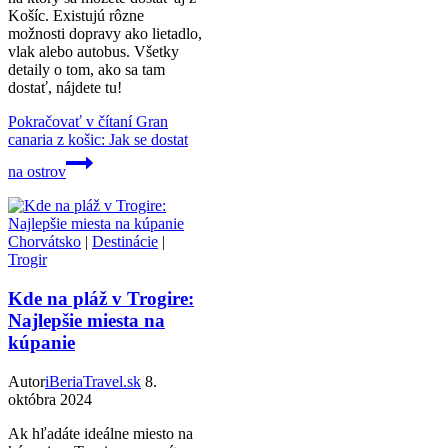
Košíc. Existujú rôzne
možnosti dopravy ako lietadlo,
vlak alebo autobus. Všetky
detaily o tom, ako sa tam
dostať, nájdete tu!
Pokračovať v čítaní
Gran
canaria z košic: Jak se dostat
na ostrov
Chorvátsko
|
Destinácie
|
Trogir
Kde na pláž v Trogire:
Najlepšie miesta na
kúpanie
Autor
iBeriaTravel.sk
8.
októbra 2024
Ak hľadáte ideálne miesto na