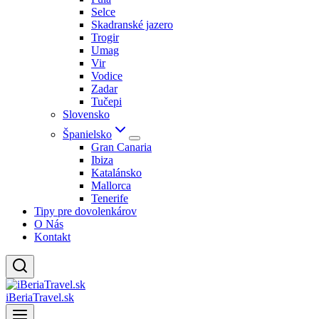
Selce
Skadranské jazero
Trogir
Umag
Vir
Vodice
Zadar
Tučepi
Slovensko
Španielsko
Gran Canaria
Ibiza
Katalánsko
Mallorca
Tenerife
Tipy pre dovolenkárov
O Nás
Kontakt
iBeriaTravel.sk