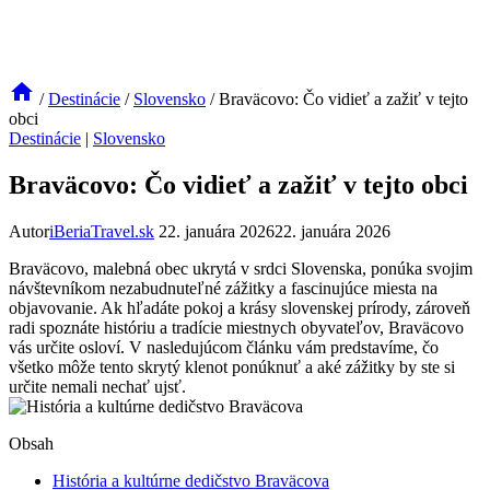
/
Destinácie
/
Slovensko
/
Braväcovo: Čo vidieť a zažiť v tejto
obci
Destinácie
|
Slovensko
Braväcovo: Čo vidieť a zažiť v tejto obci
Autor
iBeriaTravel.sk
22. januára 2026
22. januára 2026
Braväcovo, malebná obec ukrytá v srdci Slovenska, ponúka svojim
návštevníkom nezabudnuteľné zážitky a fascinujúce miesta na
objavovanie. Ak hľadáte pokoj a krásy slovenskej prírody, zároveň
radi spoznáte históriu a tradície miestnych obyvateľov, Braväcovo
vás určite osloví. V nasledujúcom článku vám predstavíme, čo
všetko môže tento skrytý klenot ponúknuť a aké zážitky by ste si
určite nemali nechať ujsť.
Obsah
História a kultúrne dedičstvo Braväcova