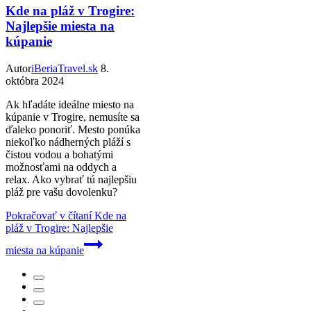
Kde na pláž v Trogire:
Najlepšie miesta na
kúpanie
Autor
iBeriaTravel.sk
8.
októbra 2024
Ak hľadáte ideálne miesto na
kúpanie v Trogire, nemusíte sa
ďaleko ponoriť. Mesto ponúka
niekoľko nádherných pláží s
čistou vodou a bohatými
možnosťami na oddych a
relax. Ako vybrať tú najlepšiu
pláž pre vašu dovolenku?
Pokračovať v čítaní
Kde na
pláž v Trogire: Najlepšie
miesta na kúpanie