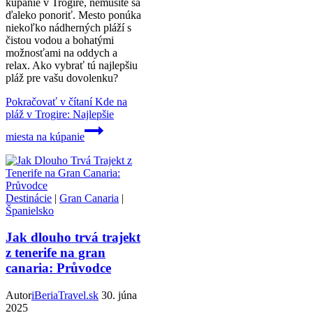
kúpanie v Trogire, nemusíte sa
ďaleko ponoriť. Mesto ponúka
niekoľko nádherných pláží s
čistou vodou a bohatými
možnosťami na oddych a
relax. Ako vybrať tú najlepšiu
pláž pre vašu dovolenku?
Pokračovať v čítaní
Kde na
pláž v Trogire: Najlepšie
miesta na kúpanie
Destinácie
|
Gran Canaria
|
Španielsko
Jak dlouho trvá trajekt
z tenerife na gran
canaria: Průvodce
Autor
iBeriaTravel.sk
30. júna
2025