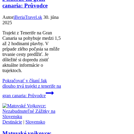
canaria: Průvodce
Autor
iBeriaTravel.sk
30. júna
2025
Trajekt z Tenerife na Gran
Canaria sa pohybuje medzi 1,5
až 2 hodinami plavby. V
prípade zlého počasia sa môže
trvanie cesty predĺžiť. Je
dôležité si dopredu zistiť
aktuálne informácie o
trajektoch.
Pokračovať v čítaní
Jak
dlouho trvá trajekt z tenerife na
gran canaria: Průvodce
Destinácie
|
Slovensko
Matovské vojkovce: