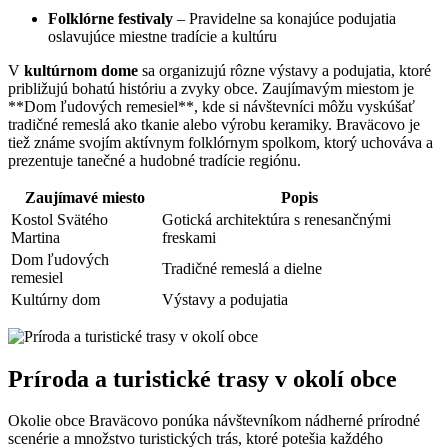
Folklórne festivaly
– Pravidelne sa konajúce podujatia
oslavujúce miestne tradície a kultúru
V
kultúrnom dome
sa organizujú rôzne výstavy a podujatia, ktoré
približujú bohatú históriu a zvyky obce. Zaujímavým miestom je
**Dom ľudových remesiel**, kde si návštevníci môžu vyskúšať
tradičné remeslá ako tkanie alebo výrobu keramiky. Braväcovo je
tiež známe svojím aktívnym folklórnym spolkom, ktorý uchováva a
prezentuje tanečné a hudobné tradície regiónu.
Zaujímavé miesto
Popis
Kostol Svätého
Gotická architektúra s renesančnými
Martina
freskami
Dom ľudových
Tradičné remeslá a dielne
remesiel
Kultúrny dom
Výstavy a podujatia
Príroda a turistické trasy v okolí obce
Okolie obce Braväcovo ponúka návštevníkom nádherné prírodné
scenérie a množstvo turistických trás, ktoré potešia každého