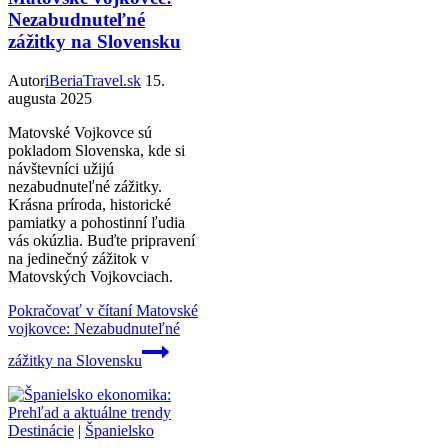
Nezabudnuteľné
zážitky na Slovensku
Autor
iBeriaTravel.sk
15.
augusta 2025
Matovské Vojkovce sú
pokladom Slovenska, kde si
návštevníci užijú
nezabudnuteľné zážitky.
Krásna príroda, historické
pamiatky a pohostinní ľudia
vás okúzlia. Buďte pripravení
na jedinečný zážitok v
Matovských Vojkovciach.
Pokračovať v čítaní
Matovské
vojkovce: Nezabudnuteľné
zážitky na Slovensku
Destinácie
|
Španielsko