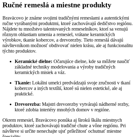
Ručné remeslá a miestne produkty
Braväcovo je známe svojimi tradičnými remeslami a autentickými
ručne vyrábanými produktmi, ktoré zachovávajú dedičstvo regiónu.
Nájdete tu množstvo talentovaných remeselníkov, ktorí sa venujú
rôznym oblastiam umenia a remesiel, vrátane keramických
výrobkov, tkanie kobercov, a drevorezby. Tieto remeslá dávajú
návštevníkom možnosť obdivovať nielen krásu, ale aj funkcionalitu
týchto produktov.
Keramické dielne:
Očarujúce dielne, kde sa môžete naučiť
základné techniky modelovania a výroby tradičných
keramických misiek a váz.
Tkanie:
Lokálni umelci predvádzajú svoje zručnosti v tkaní
kobercov a iných textílií, ktoré sú nielen estetické, ale aj
praktické.
Drevorezba:
Majstri drevorezby vytvárajú nádherné rezby,
ktoré zdobia interiéry mnohých domov v regióne.
Okrem remesiel, Braväcovo ponúka aj širokú škálu miestnych
produktov, ktoré zachovávajú tradičné chute a vône regiónu. Pri
návšteve si určite nenechajte ujsť príležitosť ochutnať miestne
špeciality.