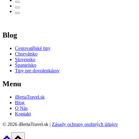
Blog
Cestovatělské tipy
Chorvátsko
Slovensko
Španielsko
Tipy pre dovolenkárov
Menu
iBeriaTravel.sk
Blog
O Nás
Kontakt
© 2026 iBeriaTravel.sk |
Zásady ochrany osobných údajov