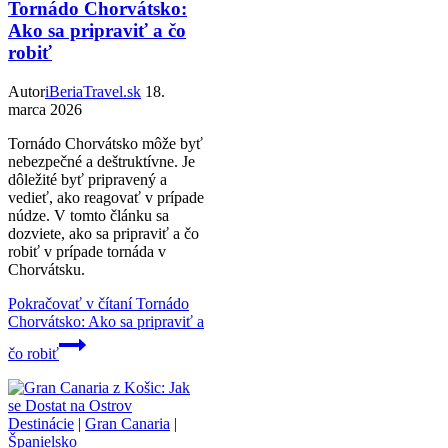
Tornádo Chorvátsko:
Ako sa pripraviť a čo
robiť
Autor
iBeriaTravel.sk
18.
marca 2026
Tornádo Chorvátsko môže byť
nebezpečné a deštruktívne. Je
dôležité byť pripravený a
vedieť, ako reagovať v prípade
núdze. V tomto článku sa
dozviete, ako sa pripraviť a čo
robiť v prípade tornáda v
Chorvátsku.
Pokračovať v čítaní
Tornádo
Chorvátsko: Ako sa pripraviť a
čo robiť
Destinácie
|
Gran Canaria
|
Španielsko