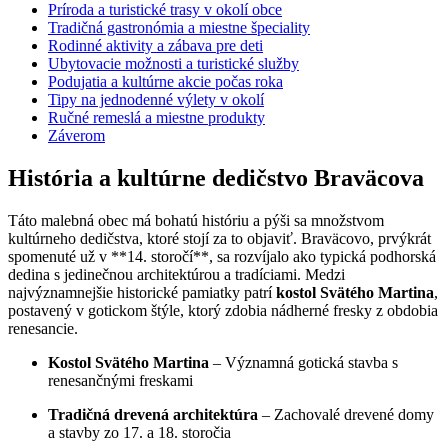
Príroda a turistické trasy v okolí obce
Tradičná gastronómia a miestne špeciality
Rodinné aktivity a zábava pre deti
Ubytovacie možnosti a turistické služby
Podujatia a kultúrne akcie počas roka
Tipy na jednodenné výlety v okolí
Ručné remeslá a miestne produkty
Záverom
História a kultúrne dedičstvo Braväcova
Táto malebná obec má bohatú históriu a pýši sa množstvom
kultúrneho dedičstva, ktoré stojí za to objaviť. Braväcovo, prvýkrát
spomenuté už v **14. storočí**, sa rozvíjalo ako typická podhorská
dedina s jedinečnou architektúrou a tradíciami. Medzi
najvýznamnejšie historické pamiatky patrí
kostol Svätého Martina
,
postavený v gotickom štýle, ktorý zdobia nádherné fresky z obdobia
renesancie.
Kostol Svätého Martina
– Významná gotická stavba s
renesančnými freskami
Tradičná drevená architektúra
– Zachovalé drevené domy
a stavby zo 17. a 18. storočia