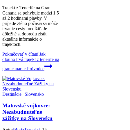
Trajekt z Tenerife na Gran
Canaria sa pohybuje medzi 1,5
až 2 hodinami plavby. V
prípade zlého počasia sa môže
trvanie cesty predĺžiť. Je
dôležité si dopredu zistiť
aktuálne informácie o
trajektoch.
Pokračovať v čítaní
Jak
dlouho trvá trajekt z tenerife na
gran canaria: Průvodce
Destinácie
|
Slovensko
Matovské vojkovce:
Nezabudnuteľné
zážitky na Slovensku
Autor
iBeriaTravel.sk
15.