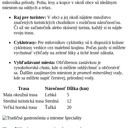
milovníka prírody. Polia, lesy a kopce v okolí obce sú ideálnym
miestom na oddych a relax.
Raj pre turistov:
V obci a jej okolí nájdete množstvo
značených turistických chodníkov s rozličnou náročnosťou.
Či už ste začiatočník alebo skúsený turista, každý si tu nájde
svoju trasu.
Cyklotrasy:
Pre milovníkov cyklistiky sú k dispozícii krásne
cyklotrasy vedúce cez malebnú krajinu. Počas jazdy si môžete
vychutnať výhľady na zelené lúky a tiché lesné zákutia.
Vyhľadávané miesta:
Obľúbenou zastávkou je
vysokohorská chata
, kde si môžete oddýchnuť a občerstviť
sa. Ďalším zaujímavým miestom je
prameň minerálnej vody
,
kde sa môžete napiť čerstvej, prírodnej vody.
Trasa
Náročnosť
Dĺžka (km)
Mala okružná trasa
Lehká
5
Stredná turistická trasa
Stredná
12
Veľká horská trasa
Ťažká
20