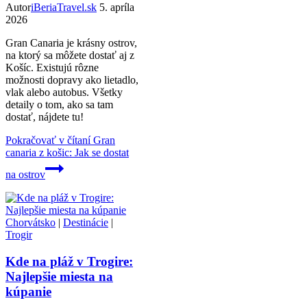
Autor
iBeriaTravel.sk
5. apríla
2026
Gran Canaria je krásny ostrov,
na ktorý sa môžete dostať aj z
Košíc. Existujú rôzne
možnosti dopravy ako lietadlo,
vlak alebo autobus. Všetky
detaily o tom, ako sa tam
dostať, nájdete tu!
Pokračovať v čítaní
Gran
canaria z košic: Jak se dostat
na ostrov
Chorvátsko
|
Destinácie
|
Trogir
Kde na pláž v Trogire:
Najlepšie miesta na
kúpanie