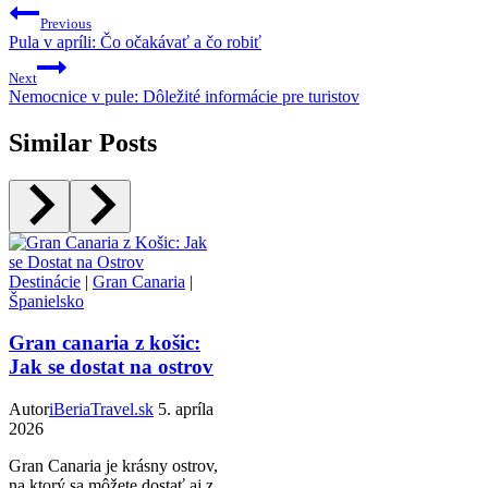
Previous
Pula v apríli: Čo očakávať a čo robiť
Next
Nemocnice v pule: Dôležité informácie pre turistov
Similar Posts
Destinácie
|
Gran Canaria
|
Španielsko
Gran canaria z košic:
Jak se dostat na ostrov
Autor
iBeriaTravel.sk
5. apríla
2026
Gran Canaria je krásny ostrov,
na ktorý sa môžete dostať aj z