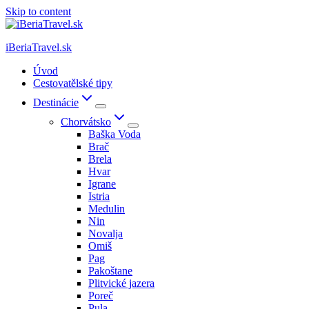
Skip to content
iBeriaTravel.sk
Úvod
Cestovatělské tipy
Destinácie
Chorvátsko
Baška Voda
Brač
Brela
Hvar
Igrane
Istria
Medulin
Nin
Novalja
Omiš
Pag
Pakoštane
Plitvické jazera
Poreč
Pula