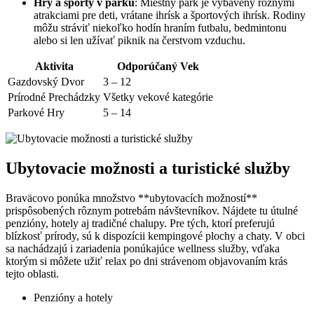
Hry a športy v parku
: Miestny park je vybavený rôznymi
atrakciami pre deti, vrátane ihrísk a športových ihrísk. Rodiny
môžu stráviť niekoľko hodín hraním futbalu, bedmintonu
alebo si len užívať piknik na čerstvom vzduchu.
Aktivita
Odporúčaný Vek
Gazdovský Dvor
3 – 12
Prírodné Prechádzky
Všetky vekové kategórie
Parkové Hry
5 – 14
Ubytovacie možnosti a turistické služby
Braväcovo ponúka množstvo **ubytovacích možností**
prispôsobených rôznym potrebám návštevníkov. Nájdete tu útulné
penzióny, hotely aj tradičné chalupy. Pre tých, ktorí preferujú
blízkosť prírody, sú k dispozícii kempingové plochy a chaty. V obci
sa nachádzajú i zariadenia ponúkajúce wellness služby, vďaka
ktorým si môžete užiť relax po dni strávenom objavovaním krás
tejto oblasti.
Penzióny a hotely