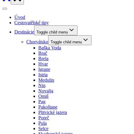
Úvod
Cestovatělské tipy
Destinácie
Toggle child menu
Chorvátsko
Toggle child menu
Baška Voda
Brač
Brela
Hvar
Igrane
Istria
Medulin
Nin
Novalja
Omiš
Pag
Pakoštane
Plitvické jazera
Poreč
Pula
Selce
Skadranské jazero