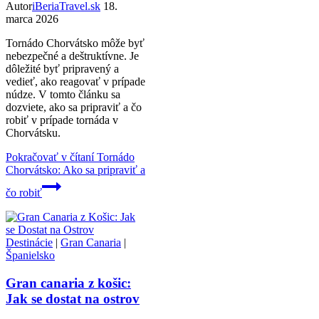
Autor
iBeriaTravel.sk
18.
marca 2026
Tornádo Chorvátsko môže byť
nebezpečné a deštruktívne. Je
dôležité byť pripravený a
vedieť, ako reagovať v prípade
núdze. V tomto článku sa
dozviete, ako sa pripraviť a čo
robiť v prípade tornáda v
Chorvátsku.
Pokračovať v čítaní
Tornádo
Chorvátsko: Ako sa pripraviť a
čo robiť
Destinácie
|
Gran Canaria
|
Španielsko
Gran canaria z košic:
Jak se dostat na ostrov