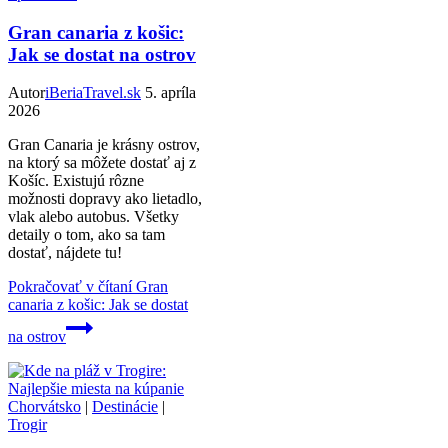
Gran canaria z košic:
Jak se dostat na ostrov
Autor
iBeriaTravel.sk
5. apríla
2026
Gran Canaria je krásny ostrov,
na ktorý sa môžete dostať aj z
Košíc. Existujú rôzne
možnosti dopravy ako lietadlo,
vlak alebo autobus. Všetky
detaily o tom, ako sa tam
dostať, nájdete tu!
Pokračovať v čítaní
Gran
canaria z košic: Jak se dostat
na ostrov
Chorvátsko
|
Destinácie
|
Trogir