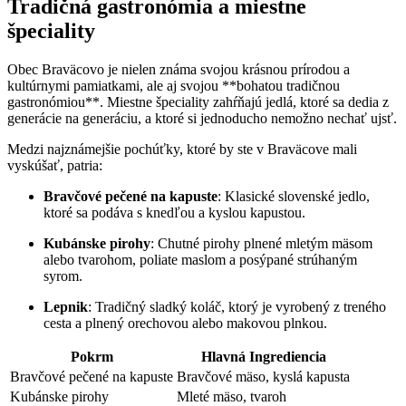
Tradičná gastronómia a miestne
špeciality
Obec Braväcovo je nielen známa svojou krásnou prírodou a
kultúrnymi pamiatkami, ale aj svojou **bohatou tradičnou
gastronómiou**. Miestne špeciality zahŕňajú jedlá, ktoré sa dedia z
generácie na generáciu, a ktoré si jednoducho nemožno nechať ujsť.
Medzi najznámejšie pochúťky, ktoré by ste v Braväcove mali
vyskúšať, patria:
Bravčové pečené na kapuste
: Klasické slovenské jedlo,
ktoré sa podáva s knedľou a kyslou kapustou.
Kubánske pirohy
: Chutné pirohy plnené mletým mäsom
alebo tvarohom, poliate maslom a posýpané strúhaným
syrom.
Lepnik
: Tradičný sladký koláč, ktorý je vyrobený z treného
cesta a plnený orechovou alebo makovou plnkou.
Pokrm
Hlavná Ingrediencia
Bravčové pečené na kapuste
Bravčové mäso, kyslá kapusta
Kubánske pirohy
Mleté mäso, tvaroh