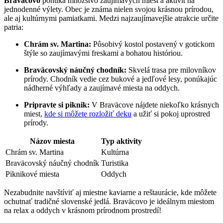
Braväcovo
ponúka množstvo zaujímavých miest a aktivít na
jednodenné výlety. Obec je známa nielen svojou krásnou prírodou,
ale aj kultúrnymi pamiatkami. Medzi najzaujímavejšie atrakcie určite
patria:
Chrám sv. Martina:
Pôsobivý kostol postavený v gotickom
štýle so zaujímavými freskami a bohatou históriou.
Braväcovský náučný chodník:
Skvelá trasa pre milovníkov
prírody. Chodník vedie cez bukové a jedľové lesy, ponúkajúc
nádherné výhľady a zaujímavé miesta na oddych.
Pripravte si piknik:
V Braväcove nájdete niekoľko krásnych
miest,
kde si môžete rozložiť deku
a užiť si pokoj uprostred
prírody.
Názov miesta
Typ aktivity
Chrám sv. Martina
Kultúrna
Braväcovský náučný chodník
Turistika
Piknikové miesta
Oddych
Nezabudnite navštíviť aj miestne kaviarne a reštaurácie, kde môžete
ochutnať tradičné slovenské jedlá. Braväcovo je ideálnym miestom
na relax a oddych v krásnom prírodnom prostredí!