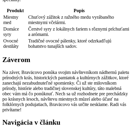
Produkt
Popis
Miestny
Chuťový zážitok z ražného medu vyrábaného
med
miestnymi včelármi.
Domáce
Čerstvé syry z lokálnych fariem s rôznymi príchuťami
syry
a arómami.
Ovocné
Tradičné ovocné pálenky, ktoré odzrkadľujú
destiláty
bohatstvo tunajších sadov.
Záverom
Na záver, Braväcovo ponúka svojim návštevníkom nádhernú paletu
prírodných krás, historických pamiatok a kultúrnych zážitkov, ktoré
zanechajú nezabudnuteľné spomienky. Či už ste milovníkom
prírody, histórie alebo tradičnej slovenskej kultúry, táto malebná
obec vám má čo ponúknuť. Nech sa už rozhodnete pre prechádzky
po krásnych lesoch, návštevu miestnych múzeí alebo účasť na
folklórnych podujatiach, Braväcovo vás určite nesklame. Radi vás
privítame!
Navigácia v článku