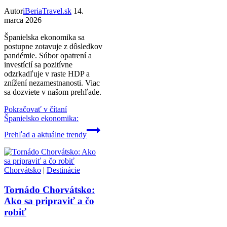
Autor
iBeriaTravel.sk
14.
marca 2026
Španielska ekonomika sa
postupne zotavuje z dôsledkov
pandémie. Súbor opatrení a
investícií sa pozitívne
odzrkadľuje v raste HDP a
znížení nezamestnanosti. Viac
sa dozviete v našom prehľade.
Pokračovať v čítaní
Španielsko ekonomika:
Prehľad a aktuálne trendy
Chorvátsko
|
Destinácie
Tornádo Chorvátsko:
Ako sa pripraviť a čo
robiť