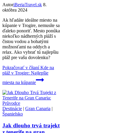
Autor
iBeriaTravel.sk
8.
októbra 2024
Ak hľadáte ideálne miesto na
kúpanie v Trogire, nemusíte sa
ďaleko ponoriť. Mesto ponúka
niekoľko nádherných pláží s
čistou vodou a bohatými
možnosťami na oddych a
relax. Ako vybrať tú najlepšiu
pláž pre vašu dovolenku?
Pokračovať v čítaní
Kde na
pláž v Trogire: Najlepšie
miesta na kúpanie
Destinácie
|
Gran Canaria
|
Španielsko
Jak dlouho trvá trajekt
z tenerife na gran