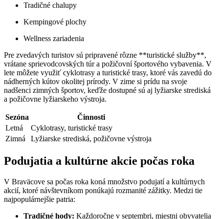
Tradičné chalupy
Kempingové plochy
Wellness zariadenia
Pre zvedavých turistov sú pripravené rôzne **turistické služby**,
vrátane sprievodcovských túr a požičovní športového vybavenia. V
lete môžete využiť cyklotrasy a turistické trasy, ktoré vás zavedú do
nádherných kútov okolitej prírody. V zime si prídu na svoje
nadšenci zimných športov, keďže dostupné sú aj lyžiarske strediská
a požičovne lyžiarskeho výstroja.
Sezóna
Činnosti
Letná
Cyklotrasy, turistické trasy
Zimná
Lyžiarske strediská, požičovne výstroja
Podujatia a kultúrne akcie počas roka
V Braväcove sa počas roka koná množstvo podujatí a kultúrnych
akcií, ktoré návštevníkom ponúkajú rozmanité zážitky. Medzi tie
najpopulárnejšie patria:
Tradičné hody:
Každoročne v septembri, miestni obyvatelia