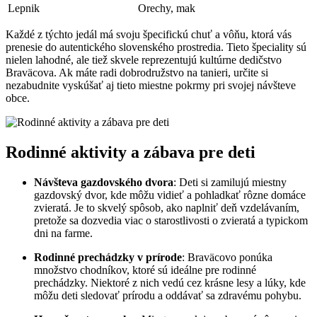
Lepnik
Orechy, mak
Každé z týchto jedál má svoju špecifickú chuť a vôňu, ktorá vás
prenesie do autentického slovenského prostredia. Tieto špeciality sú
nielen lahodné, ale tiež skvele reprezentujú kultúrne dedičstvo
Braväcova. Ak máte radi dobrodružstvo na tanieri, určite si
nezabudnite vyskúšať aj tieto miestne pokrmy pri svojej návšteve
obce.
Rodinné aktivity a zábava pre deti
Návšteva gazdovského dvora
: Deti si zamilujú miestny
gazdovský dvor, kde môžu vidieť a pohladkať rôzne domáce
zvieratá. Je to skvelý spôsob, ako naplniť deň vzdelávaním,
pretože sa dozvedia viac o starostlivosti o zvieratá a typickom
dni na farme.
Rodinné prechádzky v prírode
: Braväcovo ponúka
množstvo chodníkov, ktoré sú ideálne pre rodinné
prechádzky. Niektoré z nich vedú cez krásne lesy a lúky, kde
môžu deti sledovať prírodu a oddávať sa zdravému pohybu.