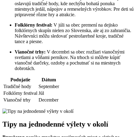
oslavujú tradičné hody, kde nechýba bohatá ponuka
miestnych jedál, nápojov a remeselných výrobkov. Pre deti sú
pripravené rôzne hry a atrakcie.
Folklórny festival:
V júli sa obec premení na dejisko
folklórnych skupín nielen zo Slovenska, ale aj zo zahraničia.
Návštevníci môžu sledovať pestrofarebné kroje, tradičné
tance a piesne.
Vianočné trhy:
V decembri sa obec rozžiari vianočnými
svetlami a vôňami perníkov. Na trhoch si môžete kúpiť
vianočné darčeky, ozdoby a pochutnať si na miestnych
dobrotách.
Podujatie
Dátum
Tradičné hody
September
Folklórny festival
Júl
Vianočné trhy
December
Tipy na jednodenné výlety v okolí