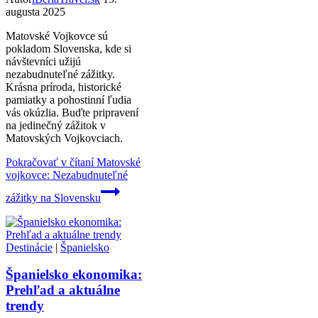
augusta 2025
Matovské Vojkovce sú
pokladom Slovenska, kde si
návštevníci užijú
nezabudnuteľné zážitky.
Krásna príroda, historické
pamiatky a pohostinní ľudia
vás okúzlia. Buďte pripravení
na jedinečný zážitok v
Matovských Vojkovciach.
Pokračovať v čítaní
Matovské
vojkovce: Nezabudnuteľné
zážitky na Slovensku
Destinácie
|
Španielsko
Španielsko ekonomika:
Prehľad a aktuálne
trendy