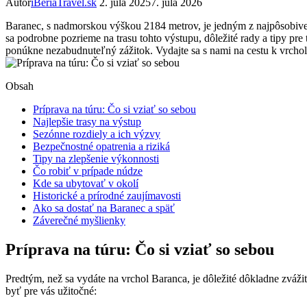
Autor
iBeriaTravel.sk
2. júla 2025
7. júla 2026
Baranec, s nadmorskou výškou 2184 metrov, je ‍jedným z najpôsobivej
sa podrobne ⁤pozrieme na trasu tohto‌ výstupu, dôležité rady a tipy pre
ponúkne nezabudnuteľný zážitok. Vydajte sa s nami na cestu k vrcholu 
Obsah
Príprava na ​túru: Čo si ​vziať so sebou
Najlepšie trasy na výstup
Sezónne rozdiely a ich výzvy
Bezpečnostné opatrenia a riziká
Tipy na zlepšenie výkonnosti
Čo robiť v prípade núdze
Kde sa ubytovať ​v okolí
Historické ​a prírodné zaujímavosti
Ako sa dostať na Baranec ⁣a späť
Záverečné myšlienky
Príprava na ​túru: Čo si ​vziať so sebou
Predtým, než sa vydáte na vrchol Baranca, je dôležité dôkladne zvážiť
byť pre vás užitočné: