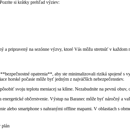
Pozrite si krátky prehľad výziev:
ý a pripravený na⁣ sezónne výzvy,​ ktoré Vás⁢ môžu stretnúť v každom 
ti ​**bezpečnostné opatrenia**, aby ste minimalizovali riziká spojené 
iace horské ⁤počasie môže byť jedným z najväčších nebezpečenstiev.
spôsobiť svoju teplotu meniacej sa klíme. Nezabudnite na pevnú obuv, 
a energetické občerstvenie. Výstup na Baranec môže byť náročný a vaše
ie alebo ⁣smartphone s nahranými offline mapami. V oblastiach s ob
​ plán