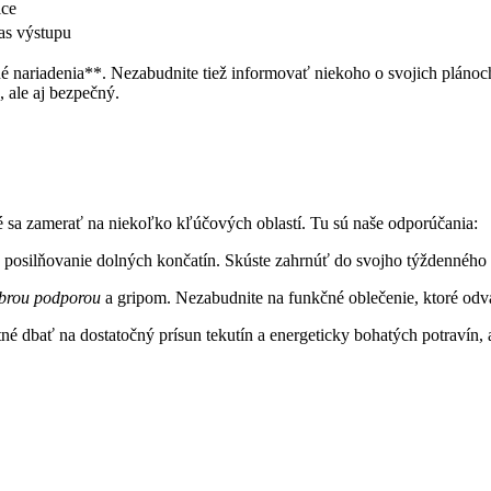
ice
čas výstupu
é nariadenia**. Nezabudnite tiež informovať niekoho o ⁤svojich pláno
, ale aj bezpečný.
é sa zamerať ​na niekoľko kľúčových oblastí. Tu sú naše​ odporúčania:
 posilňovanie dolných končatín. Skúste zahrnúť do svojho týždenného tré
brou podporou
a​ gripom. Nezabudnite na funkčné oblečenie, ktoré odvá
 dbať na dostatočný prísun ⁤tekutín a energeticky bohatých potravín, 