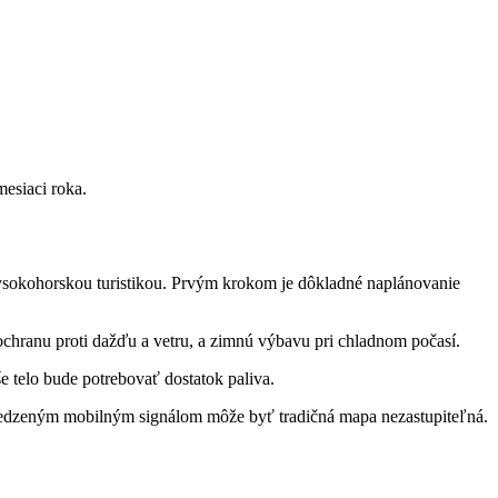
mesiaci roka.
s vysokohorskou turistikou. Prvým krokom je dôkladné naplánovanie
ochranu proti dažďu a vetru, a zimnú ‍výbavu pri chladnom počasí.
 telo bude potrebovať dostatok paliva.
medzeným mobilným signálom môže byť tradičná mapa nezastupiteľná.