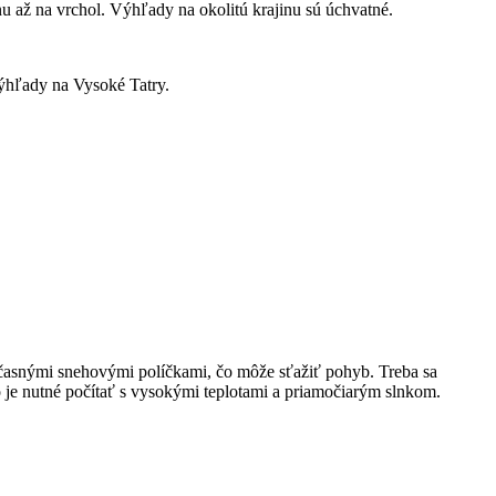
nu až​ na vrchol. Výhľady na okolitú krajinu sú úchvatné.
ýhľady ‌na Vysoké Tatry.
časnými snehovými políčkami, čo môže sťažiť pohyb. Treba sa
 je⁢ nutné počítať s vysokými teplotami a priamočiarým ​slnkom.