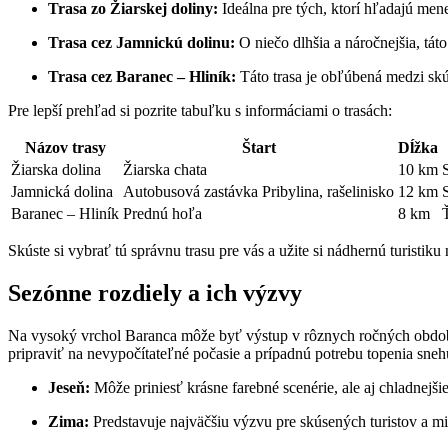
Trasa zo Žiarskej doliny:
Ideálna pre tých, ktorí ‍hľadajú men
Trasa cez Jamnickú dolinu:
O niečo dlhšia a náročnejšia, táto
Trasa cez Baranec –⁣ Hliník:
Táto trasa je obľúbená medzi skús
Pre lepší prehľad si pozrite tabuľku ‍s informáciami o trasách:
Názov trasy
Štart
Dĺžka
Žiarska dolina
Žiarska chata
10 km
Jamnická ‌dolina
Autobusová zastávka‌ Pribylina, rašelinisko
12 km
Baranec – Hliník
Prednú hoľa
8 km
Skúste si vybrať tú správnu ‍trasu pre vás a užite si‍ nádhernú turistiku
Sezónne rozdiely a ich výzvy
Na vysoký vrchol Baranca môže byť‌ výstup v rôznych ročných obdob
pripraviť na nevypočítateľné počasie a prípadnú potrebu topenia snehu
Jeseň:
Môže priniesť⁣ krásne ​farebné scenérie, ale aj chladnejšie
Zima:
Predstavuje najväčšiu výzvu ⁣pre skúsených turistov a mi