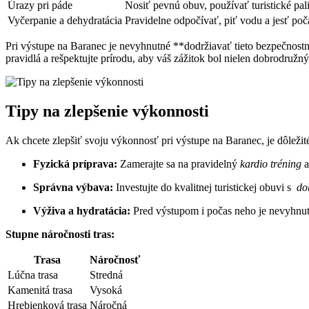
Úrazy pri⁣ páde
Nosiť pevnú obuv, používať⁣ turistické pal
Vyčerpanie a dehydratácia
Pravidelne‌ odpočívať, piť vodu a jesť po
Pri výstupe na Baranec je nevyhnutné **dodržiavať tieto bezpečnostn
pravidlá a rešpektujte prírodu, aby váš zážitok⁣ bol nielen dobrodružný
Tipy na zlepšenie výkonnosti
Ak chcete zlepšiť svoju výkonnosť pri výstupe na Baranec, je dôležit
Fyzická príprava:
Zamerajte sa na pravidelný
kardio tréning
a
Správna výbava:
Investujte do kvalitnej turistickej obuvi s ‍
do
Výživa a hydratácia:
Pred výstupom i počas neho je nevyhnutné
Stupne náročnosti tras:
Trasa
Náročnosť
Lúčna trasa
Stredná
Kamenitá trasa
Vysoká
Hrebienková trasa
Náročná