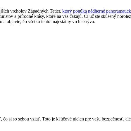
ších vrcholov⁢ Západných‌ Tatier,
ktorý ponúka nádherné panoramatic
 turistov a prírodné krásy, ktoré na vás čakajú. Či už⁤ ste skúsený horol
a ⁤objavte, čo všetko tento majestátny vrch skrýva.
, čo si so sebou vziať. Toto je kľúčové nielen pre vašu bezpečnosť, al