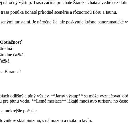
ej náročný výstup. Trasa začína pri chate Žiarska chata a vedie cez doli
 trasa ponúka bohaté prírodné ‍scenérie a rôznorodú flóru a faunu.
enými turistami. Je náročnejšia, ale poskytuje⁣ krásne panoramatické v
Obtiažnosť
Stredná
Stredne⁤ ťažká
Ťažká
 na ‌Baranca!
iach odlišný a plný výziev. **Jarný výstup** sa môže vyznačovať ob
 pre pitnú vodu.‌ **Letné mesiace** lákajú množstvo turistov, no často
 a mokrejšie ⁣počasie.
lovníkov skialpinizmu, s ​námrazou a rizikom lavín.