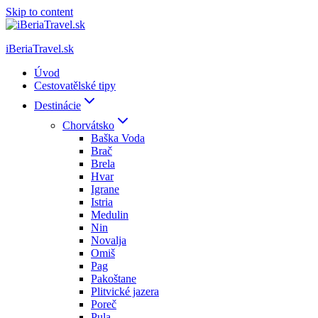
Skip to content
iBeriaTravel.sk
Úvod
Cestovatělské tipy
Destinácie
Chorvátsko
Baška Voda
Brač
Brela
Hvar
Igrane
Istria
Medulin
Nin
Novalja
Omiš
Pag
Pakoštane
Plitvické jazera
Poreč
Pula