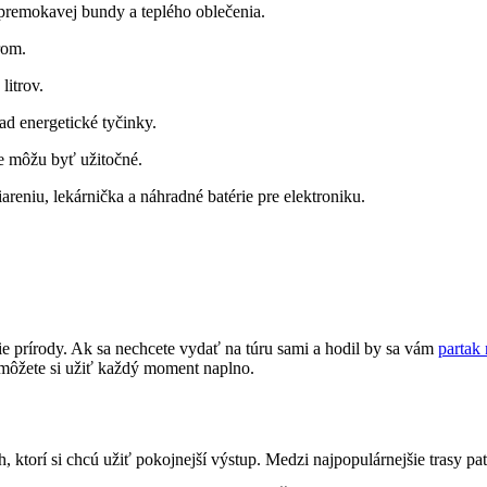
epremokavej bundy a teplého oblečenia.
rom.
litrov.
lad energetické tyčinky.
oje môžu byť užitočné.
areniu, lekárnička a náhradné batérie pre elektroniku.
e prírody. Ak sa nechcete vydať na túru sami a hodil by sa vám
partak
 môžete si užiť každý moment naplno.
, ktorí si chcú užiť pokojnejší ⁣výstup. Medzi najpopulárnejšie trasy pat