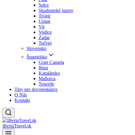
Selce
Skadranské jazero
Trogir
Umag
Vir
Vodice
Zadar
Tučepi
Slovensko
Španielsko
Gran Canaria
Ibiza
Katalánsko
Mallorca
Tenerife
Tipy pre dovolenkárov
O Nás
Kontakt
iBeriaTravel.sk