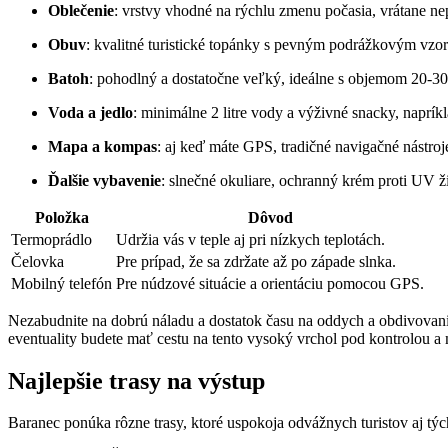
Oblečenie
: ‍vrstvy vhodné na rýchlu zmenu počasia, vrátane n
Obuv
: kvalitné turistické topánky ​s pevným podrážkovým vzo
Batoh
: ‍pohodlný a dostatočne veľký, ideálne s objemom 20-30 
Voda ‍a jedlo
: minimálne 2 litre vody a výživné ⁤snacky, naprík
Mapa a kompas
: aj keď ⁣máte GPS, ⁣tradičné ⁣navigačné ⁣nástr
Ďalšie vybavenie
: slnečné okuliare, ochranný krém proti UV ži
Položka
Dôvod
Termoprádlo
Udržia⁤ vás‌ v teple aj pri nízkych teplotách.
Čelovka
Pre​ prípad, že sa zdržate až po západe slnka.
Mobilný telefón
Pre núdzové situácie a orientáciu⁤ pomocou GPS.
Nezabudnite na dobrú⁢ náladu a dostatok času na oddych a obdivovani
eventuality budete mať cestu na tento vysoký vrchol pod kontrolou a
Najlepšie trasy na výstup
Baranec ponúka rôzne trasy, ‌ktoré uspokoja odvážnych turistov aj⁤ tých