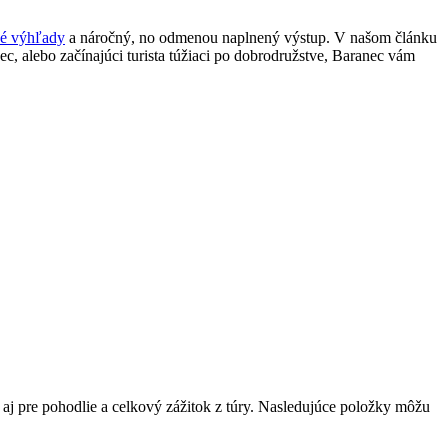
ké výhľady
a náročný, no odmenou naplnený výstup. V ⁣našom článku
ezec, alebo začínajúci turista túžiaci po dobrodružstve, Baranec vám
e aj pre pohodlie a celkový zážitok z túry. Nasledujúce položky môžu