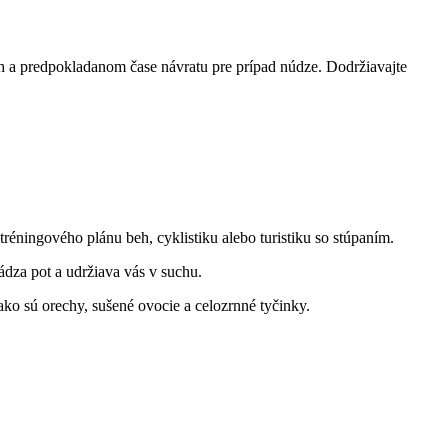
ch a predpokladanom čase návratu pre prípad núdze. Dodržiavajte
ningového⁤ plánu beh, cyklistiku alebo⁣ turistiku so stúpaním.
dza pot a udržiava‍ vás v suchu.
ako sú orechy, sušené ovocie a celozrnné tyčinky.