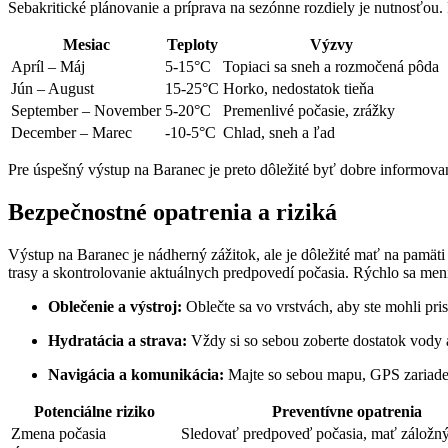
Sebakritické plánovanie a príprava na sezónne rozdiely je nutnosťou. 
Mesiac
Teploty
Výzvy
Apríl – Máj
5-15°C
Topiaci sa sneh a rozmočená pôda
Jún – August
15-25°C
Horko, nedostatok tieňa
September – ⁢November
5-20°C
Premenlivé počasie, zrážky
December – Marec
-10-5°C
Chlad, sneh a ľad
Pre úspešný výstup na Baranec je preto dôležité byť dobre informovan
Bezpečnostné opatrenia a riziká
Výstup na Baranec je nádherný zážitok,‌ ale je dôležité mať na⁤ pamä
trasy a skontrolovanie aktuálnych predpovedí počasia. Rýchlo sa men
Oblečenie a výstroj:
Oblečte sa vo vrstvách, aby ste mohli pri
Hydratácia a strava:
Vždy si so sebou zoberte dostatok vody 
Navigácia a komunikácia:
Majte so sebou mapu, GPS zariaden
Potenciálne riziko
Preventívne opatrenia
Zmena počasia
Sledovať predpoveď počasia, mať⁣ záložný