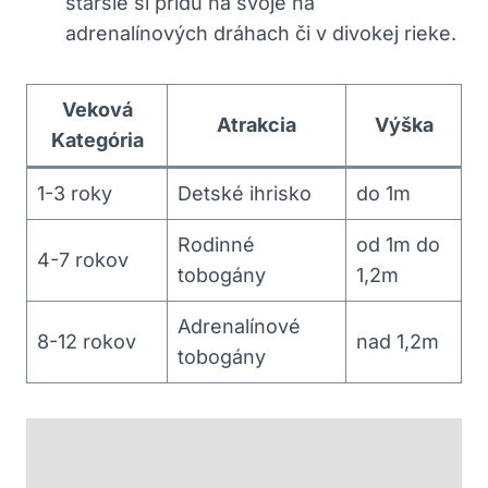
staršie si prídu na svoje na
adrenalínových dráhach či v divokej rieke.
Veková
Atrakcia
Výška
Kategória
1-3 roky
Detské ihrisko
do 1m
Rodinné
od 1m do
4-7 rokov
tobogány
1,2m
Adrenalínové
8-12 rokov
nad 1,2m
tobogány