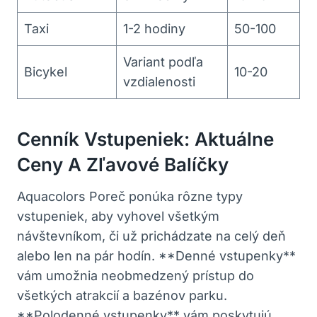
Taxi
1-2 hodiny
50-100
Variant podľa
Bicykel
10-20
vzdialenosti
Cenník Vstupeniek: Aktuálne
Ceny A Zľavové Balíčky
Aquacolors Poreč ponúka rôzne typy
vstupeniek, aby vyhovel všetkým
návštevníkom, či už prichádzate na celý deň
alebo len na pár hodín. **Denné vstupenky**
vám umožnia neobmedzený prístup do
všetkých atrakcií a bazénov parku.
**Polodenné vstupenky** vám poskytujú