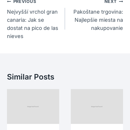
Navigácia
PREVIOUS
NEXT
V
Nejvyšší vrchol gran
Pakoštane trgovina:
canaria: Jak se
Najlepšie miesta na
Článku
dostat na pico de las
nakupovanie
nieves
Similar Posts