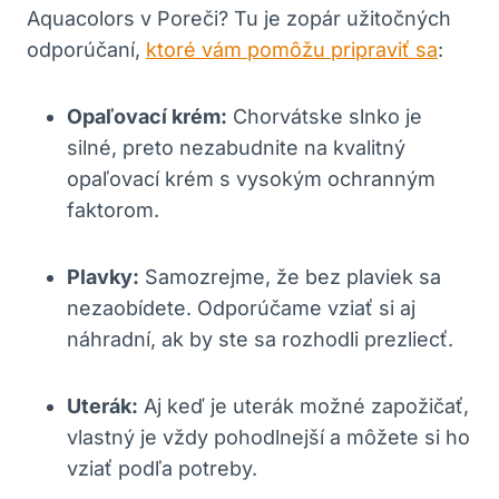
Aquacolors v Poreči? Tu je zopár užitočných
odporúčaní,
ktoré vám pomôžu pripraviť sa
:
Opaľovací krém:
Chorvátske slnko je
silné, preto nezabudnite na kvalitný
opaľovací krém s vysokým ochranným
faktorom.
Plavky:
Samozrejme, že bez plaviek sa
nezaobídete. Odporúčame vziať si aj
náhradní, ak by ste sa rozhodli prezliecť.
Uterák:
Aj keď je uterák možné zapožičať,
vlastný je vždy pohodlnejší a môžete si ho
vziať podľa potreby.