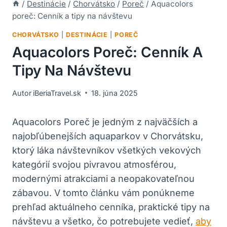
/
Destinácie
/
Chorvátsko
/
Poreč
/
Aquacolors
poreč: Cenník a tipy na návštevu
CHORVÁTSKO
|
DESTINÁCIE
|
POREČ
Aquacolors Poreč: Cenník A
Tipy Na Návštevu
Autor
iBeriaTravel.sk
18. júna 2025
Aquacolors Poreč je jedným z najväčších a
najobľúbenejších aquaparkov v Chorvátsku,
ktorý láka návštevníkov všetkých vekových
kategórií svojou pivravou atmosférou,
modernými atrakciami a neopakovateľnou
zábavou. V tomto článku vám ponúkneme
prehľad aktuálneho cenníka, praktické tipy na
návštevu a všetko, čo potrebujete vedieť,
aby