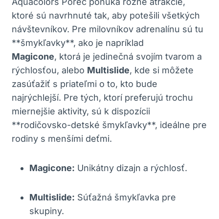
Aquacolors Poreč ponúka rôzne atrakcie,
ktoré sú navrhnuté tak, aby potešili všetkých
návštevníkov. Pre milovníkov adrenalínu sú tu
**šmykľavky**, ako je napríklad
Magicone
, ktorá je jedinečná svojím tvarom a
rýchlosťou, alebo
Multislide
, kde si môžete
zasúťažiť s priateľmi o to, kto bude
najrýchlejší. Pre tých, ktorí preferujú trochu
miernejšie aktivity, sú k dispozícii
**rodičovsko-detské šmykľavky**, ideálne pre
rodiny s menšími deťmi.
Magicone:
Unikátny dizajn a rýchlosť.
Multislide:
Súťažná šmykľavka pre
skupiny.