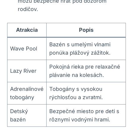
môžu bezpečne hrať pod dozorom
rodičov.
Atrakcia
Popis
Bazén s umelými vlnami
Wave Pool
ponúka plážový zážitok.
Pokojná rieka pre relaxačné
Lazy River
plávanie na kolesách.
Adrenalínové
Tobogány s vysokou
tobogány
rýchlosťou a zvratmi.
Detský
Bezpečné miesto pre deti s
bazén
rôznymi vodnými hrami.