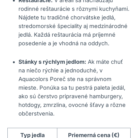
Reštaurácie:
V areáli sa nachádzajú
rodinné reštaurácie s rôznymi kuchyňami.
Nájdete tu tradičné chorvátske jedlá,
stredomorské špeciality aj medzinárodné
jedlá. Každá reštaurácia má príjemné
posedenie a je vhodná na oddych.
Stánky s rýchlym jedlom:
Ak máte chuť
na niečo rýchle a jednoduché, v
Aquacolors Poreč ste na správnom
mieste. Ponúka sa tu pestrá paleta jedál,
ako sú čerstvo pripravené hamburgery,
hotdogy, zmrzlina, ovocné šťavy a rôzne
občerstvenia.
Typ jedla
Priemerná cena (€)