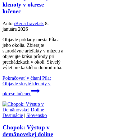
klenoty v okrese
lučenec
Autor
iBeriaTravel.sk
8.
januára 2026
Objavte poklady mesta Píla a
jeho okolia. Zbierajte
starodávne artefakty v múzeu a
objavujte krásu prírody pri
prechádzkach v okolí. Skvelý
výlet pre každého dobrodruha.
Pokračovať v čítaní
Píla:
Objavte skryté klenoty v
okrese lučenec
Destinácie
|
Slovensko
Chopok: Výstup v
demänovskej doline