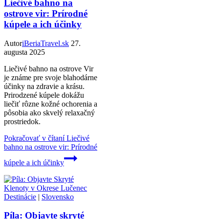
Liečivé bahno na
ostrove vir: Prírodné
kúpele a ich účinky
Autor
iBeriaTravel.sk
27.
augusta 2025
Liečivé bahno na ostrove Vir
je známe pre svoje blahodárne
účinky na zdravie a krásu.
Prirodzené kúpele dokážu
liečiť rôzne kožné ochorenia a
pôsobia ako skvelý relaxačný
prostriedok.
Pokračovať v čítaní
Liečivé
bahno na ostrove vir: Prírodné
kúpele a ich účinky
Destinácie
|
Slovensko
Píla: Objavte skryté