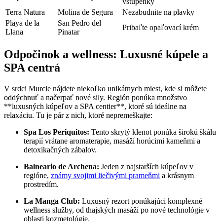
vstupenky
Terra Natura
Molina de Segura
Nezabudnite na plavky
Playa de la
San Pedro del⁢
Pribaľte​ opaľovací krém
Llana
Pinatar
Odpočinok a wellness:⁣ Luxusné kúpele a
SPA ‌centrá
V srdci Murcie‍ nájdete niekoľko unikátnych miest, kde si môžete
oddýchnuť ⁤a načerpať nové sily. Región ponúka množstvo‍
**luxusných ⁣kúpeľov a ‌SPA centier**, ktoré ⁣sú ideálne na⁢
relaxáciu. Tu je​ pár z nich, ‍ktoré nepremeškajte:
Spa Los Periquitos:
Tento skrytý klenot ponúka širokú škálu
terapií vrátane aromaterapie, masáží horúcimi kameňmi a
detoxikačných zábalov.
Balneario de Archena:
Jeden z najstarších ‌kúpeľov v
regióne,
známy svojimi liečivými prameňmi
a krásnym
prostredím.
La Manga Club:
Luxusný rezort ponúkajúci komplexné
wellness služby, od thajských masáží po nové ‍technológie v
oblasti kozmetológie.