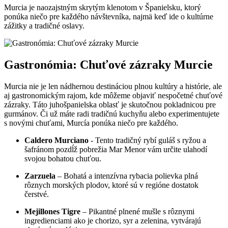
Murcia je naozajstným skrytým klenotom v Španielsku, ktorý
ponúka ‌niečo pre ⁣každého návštevníka, najmä keď ide o kultúrne
zážitky a tradičné oslavy.
Gastronómia: Chuťové zázraky ⁤Murcie
Murcia nie je len nádhernou ⁣destináciou plnou kultúry a‍ histórie, ale
aj gastronomickým rajom,⁤ kde môžeme objaviť nespočetné chuťové‍
zázraky. Táto juhošpanielska oblasť je skutočnou pokladnicou pre
gurmánov. Či už máte​ radi tradičnú kuchyňu alebo experimentujete
‌s novými chuťami, Murcía ponúka niečo pre každého.
Caldero Murciano
-​ Tento tradičný rybí​ guláš s ryžou a
šafránom pozdĺž pobrežia ‌Mar Menor vám určite ulahodí
svojou bohatou chuťou.
Zarzuela
– Bohatá ​a intenzívna rybacia ‍polievka plná
rôznych morských plodov, ktoré sú v regióne dostatok
čerstvé.
Mejillones Tigre
– Pikantné ⁤plnené mušle s rôznymi
ingredienciami ako ⁤je chorizo, ⁤syr a zelenina, vytvárajú