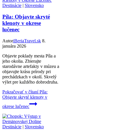
Destinácie
|
Slovensko
Píla: Objavte skryté
klenoty v okrese
lučenec
Autor
iBeriaTravel.sk
8.
januára 2026
Objavte poklady mesta Píla a
jeho okolia. Zbierajte
starodávne artefakty v múzeu a
objavujte krásu prírody pri
prechádzkach v okolí. Skvelý
výlet pre každého dobrodruha.
Pokračovať v čítaní
Píla:
Objavte skryté klenoty v
okrese lučenec
Destinácie
|
Slovensko