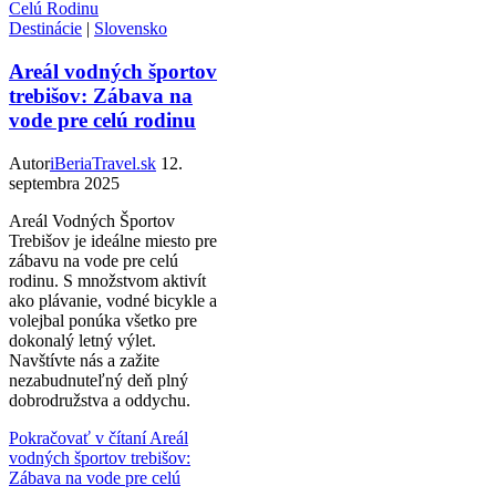
Destinácie
|
Slovensko
Areál vodných športov
trebišov: Zábava na
vode pre celú rodinu
Autor
iBeriaTravel.sk
12.
septembra 2025
Areál Vodných Športov
Trebišov je ideálne miesto pre
zábavu na vode pre celú
rodinu. S množstvom aktivít
ako plávanie, vodné bicykle a
volejbal ponúka všetko pre
dokonalý letný výlet.
Navštívte nás a zažite
nezabudnuteľný deň plný
dobrodružstva a oddychu.
Pokračovať v čítaní
Areál
vodných športov trebišov:
Zábava na vode pre celú