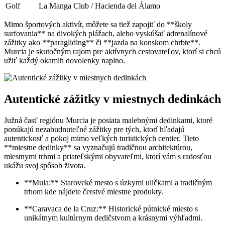
Golf
La‍ Manga Club / ⁣Hacienda del Álamo
Mimo ⁢športových aktivít, môžete sa tiež zapojiť do **školy
surfovania**⁢ na divokých ​plážach, ⁣alebo vyskúšať adrenalínové
zážitky ako **paragliding** či **jazda na konskom chrbte**.
Murcia je skutočným ​rajom⁤ pre aktívnych cestovateľov, ktorí si chcú
užiť každý okamih ‍dovolenky naplno.
Autentické zážitky v miestnych dedinkách
Južná ⁣časť regiónu Murcia je posiata malebnými dedinkami, ​ktoré
ponúkajú‍ nezabudnuteľné zážitky pre tých, ktorí hľadajú
autentickosť a‍ pokoj mimo veľkých turistických⁣ centier. Tieto
**miestne dedinky** sa vyznačujú ​tradičnou architektúrou,
miestnymi trhmi a priateľskými obyvateľmi, ktorí vám ​s radosťou
ukážu svoj spôsob ​života.
**Mula:** Staroveké mesto s úzkymi uličkami a tradičným
trhom kde nájdete čerstvé miestne produkty.
**Caravaca de la Cruz:** Historické pútnické miesto ‍s
unikátnym kultúrnym dedičstvom a⁣ krásnymi výhľadmi.