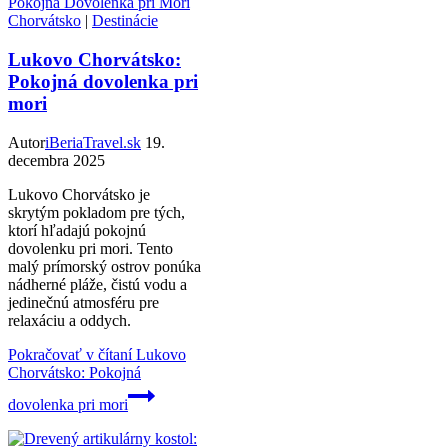
Chorvátsko
|
Destinácie
Lukovo Chorvátsko:
Pokojná dovolenka pri
mori
Autor
iBeriaTravel.sk
19.
decembra 2025
Lukovo Chorvátsko je
skrytým pokladom pre tých,
ktorí hľadajú pokojnú
dovolenku pri mori. Tento
malý prímorský ostrov ponúka
nádherné pláže, čistú vodu a
jedinečnú atmosféru pre
relaxáciu a oddych.
Pokračovať v čítaní
Lukovo
Chorvátsko: Pokojná
dovolenka pri mori