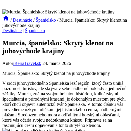
/
Destinácie
/
Španielsko
/
Murcia, španielsko: Skrytý klenot na
juhovýchode krajiny
Destinácie
|
Španielsko
Murcia, španielsko: Skrytý klenot na
juhovýchode krajiny
Autor
iBeriaTravel.sk
24. marca 2026
Murcia, Španielsko:⁣ Skrytý klenot na ⁢juhovýchode krajiny
V srdci juhovýchodného Španielska leží región, ktorý často uniká
pozornosti turistov, ale skrýva v sebe ​nádherné poklady a jedinečné
⁢zážitky. Murcia, známa svojou ​bohatou ‍históriou, kulinárskymi
špecialitami a prírodnými krásami, je dokonalým miestom pre tých,⁢
ktorí chcú objaviť autentickú tvár Španielska. ‍V tomto článku vás
prevedieme úzkymi⁤ uličkami jej historického centra, nádhernými
plážami Stredozemného mora a odľahlými horskými oblasťami,
ktoré vás očaria ⁣svojou nedotknutou krásou. Pripravte sa na⁣
fascinujúcu ​cestu objavovania tohto skrytého klenotu.