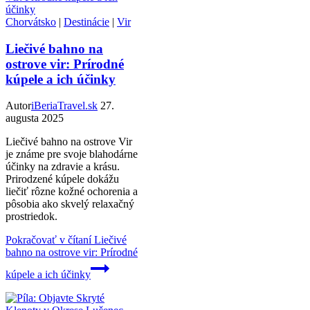
Chorvátsko
|
Destinácie
|
Vir
Liečivé bahno na
ostrove vir: Prírodné
kúpele a ich účinky
Autor
iBeriaTravel.sk
27.
augusta 2025
Liečivé bahno na ostrove Vir
je známe pre svoje blahodárne
účinky na zdravie a krásu.
Prirodzené kúpele dokážu
liečiť rôzne kožné ochorenia a
pôsobia ako skvelý relaxačný
prostriedok.
Pokračovať v čítaní
Liečivé
bahno na ostrove vir: Prírodné
kúpele a ich účinky