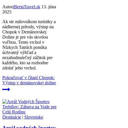
Autor
iBeriaTravel.sk
13. júna
2025
Ak ste milovníkom turistiky a
nádhernej prírody, výstup na
Chopok v Demänovskej
Doline je pre vás skvelou
voľbou. Tento vrchol v
Nízkych Tatrách ponúka
úchvatný výhľad a
nezabudnuteľný zážitok pre
každého, kto sa rozhodne
zdolať jeho vrchol.
Pokračovať v čítaní
Chopok:
Výstup v demänovskej doline
Destinácie
|
Slovensko
Areál vodných športov