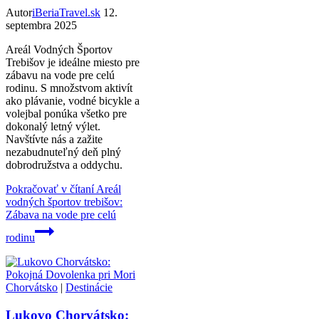
Autor
iBeriaTravel.sk
12.
septembra 2025
Areál Vodných Športov
Trebišov je ideálne miesto pre
zábavu na vode pre celú
rodinu. S množstvom aktivít
ako plávanie, vodné bicykle a
volejbal ponúka všetko pre
dokonalý letný výlet.
Navštívte nás a zažite
nezabudnuteľný deň plný
dobrodružstva a oddychu.
Pokračovať v čítaní
Areál
vodných športov trebišov:
Zábava na vode pre celú
rodinu
Chorvátsko
|
Destinácie
Lukovo Chorvátsko: