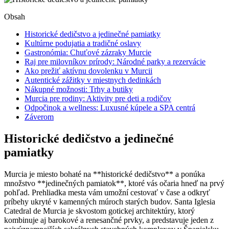
Obsah
Historické dedičstvo ⁢a jedinečné pamiatky
Kultúrne podujatia a tradičné ⁢oslavy
Gastronómia: Chuťové zázraky ⁤Murcie
Raj pre milovníkov prírody: Národné parky‌ a⁢ rezervácie
Ako prežiť aktívnu dovolenku⁢ v Murcii
Autentické zážitky v miestnych dedinkách
Nákupné možnosti: Trhy a butiky
Murcia pre rodiny: Aktivity pre deti a rodičov
Odpočinok a wellness:⁣ Luxusné kúpele a SPA ‌centrá
Záverom
Historické dedičstvo ⁢a jedinečné
pamiatky
Murcia je miesto bohaté na **historické dedičstvo** a ponúka
množstvo **jedinečných pamiatok**, ktoré vás očaria hneď na prvý
pohľad. Prehliadka mesta ‌vám umožní cestovať v čase a odkryť⁢
príbehy ukryté v⁣ kamenných múroch starých budov. Santa Iglesia
Catedral de Murcia je skvostom gotickej architektúry, ktorý
kombinuje aj barokové ​a renesančné prvky, a predstavuje jeden z