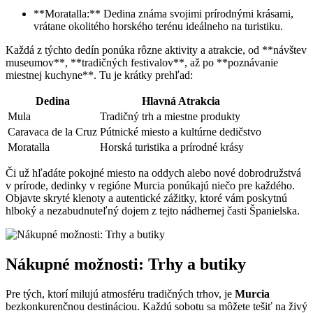
**Moratalla:** Dedina známa svojimi prírodnými krásami,
vrátane okolitého horského terénu ideálneho na turistiku.
Každá z týchto dedín ponúka rôzne aktivity a atrakcie, od **návštev
museumov**, **tradičných festivalov**,⁣ až po **poznávanie
miestnej kuchyne**. Tu je krátky prehľad:
Dedina
Hlavná Atrakcia
Mula
Tradičný trh a miestne produkty
Caravaca de⁣ la Cruz
Pútnické miesto a kultúrne dedičstvo
Moratalla
Horská ⁤turistika a prírodné krásy
Či už hľadáte pokojné miesto na ⁣oddych alebo nové dobrodružstvá⁢
v prírode, dedinky ⁤v regióne ⁤Murcia ponúkajú niečo pre každého.
Objavte skryté klenoty a‍ autentické zážitky, ktoré vám poskytnú
hlboký a nezabudnuteľný dojem z tejto nádhernej časti Španielska.
Nákupné možnosti: Trhy a butiky
Pre tých, ktorí ​milujú‍ atmosféru tradičných trhov, je
Murcia
‌
bezkonkurenčnou​ destináciou. Každú sobotu​ sa môžete tešiť na živý