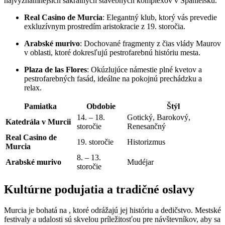
najvýznamnejších sakrálnych stavebných komplexov v ‍Španielsku.
Real Casino de Murcia
: Elegantný ‍klub, ktorý vás prevedie
exkluzívnym prostredím aristokracie z 19. storočia.
Arabské murivo
: ‍Dochované fragmenty z čias vlády Maurov
v oblasti, ktoré ⁢dokresľujú pestrofarebnú ⁣históriu mesta.
Plaza de las Flores
: Okúzlujúce námestie‌ plné kvetov a
pestrofarebných fasád, ⁢ideálne na pokojnú prechádzku a
relax.
Pamiatka
Obdobie
Štýl
14.⁤ – 18.
Gotický, Barokový,
Katedrála v Murcii
storočie
Renesančný
Real ⁢Casino de
19. storočie
Historizmus
Murcia
8. – 13.
Arabské murivo
Mudéjar
storočie
Kultúrne podujatia a tradičné ⁢oslavy
Murcia je bohatá na , ktoré odrážajú jej históriu a dedičstvo. Mestské
festivaly a udalosti sú skvelou príležitosťou pre návštevníkov, aby sa