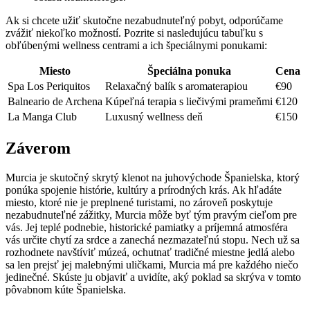
Ak si chcete ‍užiť skutočne nezabudnuteľný pobyt, odporúčame
zvážiť niekoľko možností. Pozrite ​si nasledujúcu tabuľku s
‌obľúbenými wellness centrami a ich špeciálnymi ponukami:
Miesto
Špeciálna⁣ ponuka
Cena
Spa Los Periquitos
Relaxačný balík s aromaterapiou
€90
Balneario de Archena
Kúpeľná ⁢terapia s liečivými prameňmi
€120
La Manga Club
Luxusný wellness deň
€150
Záverom
Murcia je skutočný skrytý klenot na juhovýchode Španielska, ktorý
ponúka spojenie​ histórie, kultúry a‍ prírodných krás. Ak‍ hľadáte
miesto, ktoré nie je preplnené‌ turistami,‍ no zároveň poskytuje
‌nezabudnuteľné zážitky, Murcia môže byť‌ tým pravým cieľom ‌pre
vás. Jej​ teplé podnebie, historické pamiatky a ⁢príjemná atmosféra
vás určite chytí za ‍srdce a zanechá nezmazateľnú stopu. Nech už sa
rozhodnete navštíviť múzeá, ochutnať ‌tradičné miestne jedlá alebo
sa ‍len prejsť jej‍ malebnými uličkami,​ Murcia má pre každého niečo
jedinečné.⁤ Skúste ju objaviť a uvidíte, aký ‌poklad sa skrýva v tomto
pôvabnom kúte Španielska.