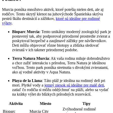
Murcia ponúka množstvo aktivít, ktoré potešia nielen deti, ale aj
rodičov. Tento ⁢skrytý klenot na⁤ juhovýchode Španielska skrýva
pestrú škálu destinácií a zážitkov,
ktoré sú ideálne pre rodinné
výlety
.
Bioparc Murcia
: Tento unikátny moderný zoologický park je
postavený‍ tak, aby podporoval prirodzené⁤ prostredie zvierat a
poskytoval bezpečné a zaujímavé ⁤zážitky pre návštevníkov.
Deti môžu objavovať rôzne⁢ biotopy a zblízka sledovať
‍zvieratá⁢ v ich takmer prirodzenej podobe.
Terra Natura Murcia
: Ak vaša rodina miluje ⁤dobrodružstvo
a chce zažiť interakciu s ‌prírodou, Terra Natura je ideálnou
voľbou. Tento ‌park ponúka stretnutia s divokými zvieratami,
ako aj vodné aktivity ‍v Aqua Natura.
Playa de la Llana
: Táto pláž⁣ je ideálna na rodinný deň pri
mori. Plytké vody a
jemný piesok sú ideálne pre malé deti
,
zatiaľ čo rodičia si môžu oddýchnuť na pláži, alebo sa vydať
na krátky ‌výlet do blízkych prírodných rezervácií.
Aktivita
Miesto
Tipy
Zvýhodnené rodinné
Bioparc
Murcia City