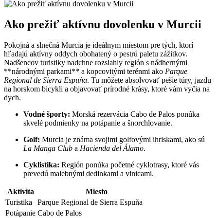
Ako prežiť aktívnu dovolenku⁢ v Murcii
Pokojná​ a slnečná Murcia je ideálnym miestom pre tých, ktorí
hľadajú aktívny oddych obohatený o pestrú paletu zážitkov.
Nadšencov turistiky nadchne rozsiahly región s nádhernými
**národnými parkami** a kopcovitými terénmi ako
Parque
Regional de Sierra Espuña
. Tu môžete absolvovať pešie túry, jazdu
na horskom bicykli a objavovať prírodné krásy, ktoré vám vyčia na
dych.
Vodné športy:
Morská rezervácia Cabo de Palos ponúka
skvelé podmienky na potápanie a⁣ šnorchlovanie.
Golf:
Murcia ⁤je známa svojimi golfovými‌ ihriskami, ako sú‌
La Manga Club
a
Hacienda del Álamo
.
Cyklistika:
Región ‍ponúka početné cyklotrasy, ktoré vás
prevedú malebnými dedinkami a vinicami.
Aktivita
Miesto
Turistika
Parque Regional de Sierra Espuña
Potápanie
Cabo de Palos