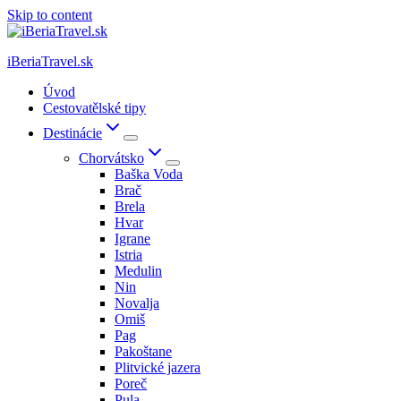
Skip to content
iBeriaTravel.sk
Úvod
Cestovatělské tipy
Destinácie
Chorvátsko
Baška Voda
Brač
Brela
Hvar
Igrane
Istria
Medulin
Nin
Novalja
Omiš
Pag
Pakoštane
Plitvické jazera
Poreč
Pula