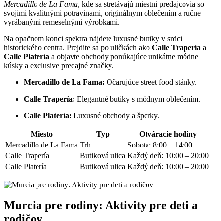
Mercadillo de‍ La ‍Fama
, kde sa stretávajú ‍miestni predajcovia so⁤
svojimi kvalitnými potravinami, originálnym oblečením a ručne
vyrábanými remeselnými výrobkami.
Na opačnom konci spektra nájdete luxusné butiky‌ v⁣ srdci
historického centra. Prejdite sa po uličkách ako
Calle Trapería
a
Calle Platería
a objavte obchody ponúkajúce ⁢unikátne módne
kúsky a exclusive predajné značky.
Mercadillo de La Fama:
Očarujúce‍ street food stánky.
Calle Trapería:
Elegantné butiky s módnym oblečením.
Calle Platería:
Luxusné obchody a‍ šperky.
Miesto
Typ
Otváracie hodiny
Mercadillo de La Fama
Trh
Sobota: 8:00 – ⁤14:00
Calle Trapería
Butiková ulica
Každý deň: 10:00 – 20:00
Calle Platería
Butiková ulica
Každý deň:‍ 10:00 – 20:00
Murcia pre rodiny: Aktivity pre deti a
rodičov