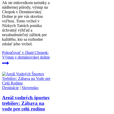
Ak ste milovníkom turistiky a
nádhernej prírody, výstup na
Chopok v Demänovskej
Doline je pre vás skvelou
voľbou. Tento vrchol v
Nízkych Tatrách ponúka
úchvatný výhľad a
nezabudnuteľný zážitok pre
každého, kto sa rozhodne
zdolať jeho vrchol.
Pokračovať v čítaní
Chopok:
Výstup v demänovskej doline
Destinácie
|
Slovensko
Areál vodných športov
trebišov: Zábava na
vode pre celú rodinu