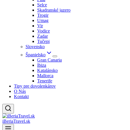
Selce
Skadranské jazero
Trogir
Umag
Vir
Vodice
Zadar
Tučepi
Slovensko
Španielsko
Gran Canaria
Ibiza
Katalánsko
Mallorca
Tenerife
Tipy pre dovolenkárov
O Nás
Kontakt
iBeriaTravel.sk