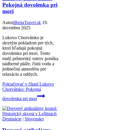
Pokojná dovolenka pri
mori
Autor
iBeriaTravel.sk
19.
decembra 2025
Lukovo Chorvátsko je
skrytým pokladom pre tých,
ktorí hľadajú pokojnú
dovolenku pri mori. Tento
malý prímorský ostrov ponúka
nádherné pláže, čistú vodu a
jedinečnú atmosféru pre
relaxáciu a oddych.
Pokračovať v čítaní
Lukovo
Chorvátsko: Pokojná
dovolenka pri mori
Destinácie
|
Slovensko