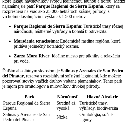
ktoré lákajú návštevníkov svojou jedinečnou faunou a flórou. Medzi
najznámejšie patrí
Parque Regional de Sierra Espuña
, ktorý sa⁤
rozprestiera na​ viac ako 25 000 hektároch krásnej prírody, s
vrcholmi ​dosahujúcimi výšku až 1 500 metrov.
Parque Regional de Sierra⁢ Espuña
: Turistické trasy rôznej
náročnosti, nádherné‍ výhľady a bohatá biodiverzita.
Marsdenia tenacissima
: Endemická rastlina regiónu, ktorá
pridáva jedinečný botanický rozmer.
Zarza Mora River
: Ideálne miesto pre pikniky a​ relaxáciu
pri vode.
Ďalším absolútnym skvostom je‌
Salinas y Arenales de San Pedro
del Pinatar
, ⁤rezerva s rozsiahlymi ‌soľnými lagúnami, kde možete
pozorovať stovky vtáčích druhov vrátane plameniakov. Tento park
je rajom pre ornitológov a milovníkov divokej prírody.
Park
Náročnosť
Hlavné Atrakcie
Parque Regional de Sierra
Stredná až
Turistické trasy,
Espuña
vysoká
výhľady, biodiverzita
Salinas y Arenales de San
Ornitológia, soľné
Nízka
Pedro del Pinatar
lagúny