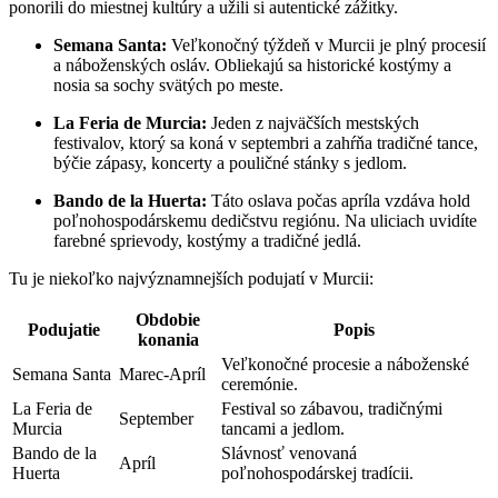
ponorili ⁤do miestnej kultúry ‍a ⁤užili si autentické zážitky.
Semana Santa:
⁢Veľkonočný týždeň v Murcii je plný procesií
a náboženských osláv. Obliekajú sa​ historické kostýmy a
nosia sa sochy svätých po ⁢meste.
La Feria de Murcia:
Jeden z​ najväčších mestských
festivalov, ktorý sa koná v septembri a zahŕňa tradičné tance,
býčie zápasy, koncerty a pouličné stánky s jedlom.
Bando de la Huerta:
Táto oslava počas apríla vzdáva hold
poľnohospodárskemu dedičstvu regiónu. Na uliciach uvidíte
farebné sprievody, kostýmy a ‍tradičné jedlá.
Tu je niekoľko najvýznamnejších podujatí v Murcii:
Obdobie
Podujatie
Popis
konania
Veľkonočné procesie a náboženské
Semana Santa
Marec-Apríl
ceremónie.
La Feria de
Festival so zábavou, tradičnými
September
Murcia
tancami a jedlom.
Bando de la
Slávnosť⁤ venovaná
Apríl
Huerta
poľnohospodárskej ⁣tradícii.