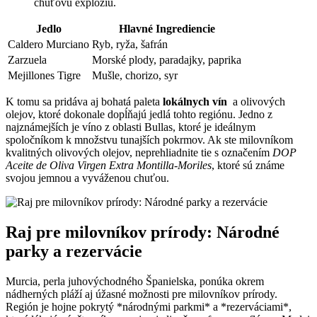
chuťovú explóziu.
Jedlo
Hlavné Ingrediencie
Caldero⁣ Murciano
Ryb, ryža, šafrán
Zarzuela
Morské plody, paradajky, paprika
Mejillones Tigre
Mušle, chorizo, syr
K tomu sa pridáva aj bohatá paleta
lokálnych vín
⁢ a olivových
olejov, ktoré dokonale dopĺňajú jedlá ​tohto regiónu. Jedno z
najznámejších je víno z oblasti Bullas, ktoré je ideálnym
spoločníkom ⁣k množstvu tunajších pokrmov. ​Ak ste milovníkom​
kvalitných olivových olejov, neprehliadnite tie ‌s označením
DOP
Aceite de Oliva Virgen Extra Montilla-Moriles
, ktoré sú známe
svojou jemnou a vyváženou chuťou.
Raj pre milovníkov prírody: Národné
parky‌ a⁢ rezervácie
Murcia, perla juhovýchodného Španielska, ponúka okrem ​
nádherných pláží aj úžasné možnosti pre milovníkov prírody.
Región je hojne pokrytý *národnými parkmi* a *rezerváciami*,