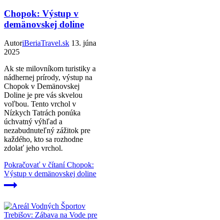
Chopok: Výstup v
demänovskej doline
Autor
iBeriaTravel.sk
13. júna
2025
Ak ste milovníkom turistiky a
nádhernej prírody, výstup na
Chopok v Demänovskej
Doline je pre vás skvelou
voľbou. Tento vrchol v
Nízkych Tatrách ponúka
úchvatný výhľad a
nezabudnuteľný zážitok pre
každého, kto sa rozhodne
zdolať jeho vrchol.
Pokračovať v čítaní
Chopok:
Výstup v demänovskej doline