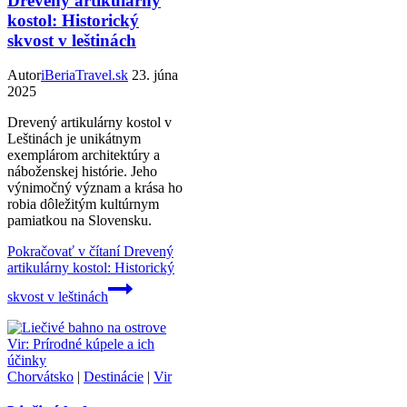
Drevený artikulárny
kostol: Historický
skvost v leštinách
Autor
iBeriaTravel.sk
23. júna
2025
Drevený artikulárny kostol v
Leštinách je unikátnym
exemplárom architektúry a
náboženskej histórie. Jeho
výnimočný význam a krása ho
robia dôležitým kultúrnym
pamiatkou na Slovensku.
Pokračovať v čítaní
Drevený
artikulárny kostol: Historický
skvost v leštinách
Chorvátsko
|
Destinácie
|
Vir