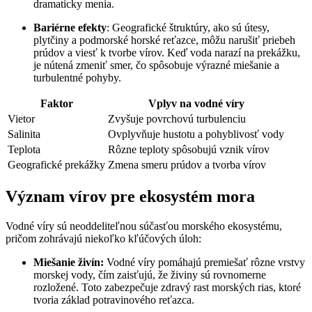
dramaticky menia.
Bariérne efekty
: Geografické štruktúry, ako sú útesy,
plytčiny a podmorské horské reťazce, môžu narušiť priebeh
prúdov a viesť k tvorbe vírov. Keď voda narazí na prekážku,
je nútená zmeniť smer, čo spôsobuje výrazné miešanie a
turbulentné pohyby.
Faktor
Vplyv na vodné víry
Vietor
Zvyšuje povrchovú turbulenciu
Salinita
Ovplyvňuje hustotu a pohyblivosť vody
Teplota
Rôzne teploty spôsobujú vznik vírov
Geografické prekážky
Zmena smeru prúdov a tvorba vírov
Význam vírov pre ekosystém mora
Vodné víry sú neoddeliteľnou súčasťou morského ekosystému,
pričom zohrávajú niekoľko kľúčových úloh:
Miešanie živín:
Vodné víry pomáhajú premiešať rôzne vrstvy
morskej vody, čím zaisťujú, že živiny sú rovnomerne
rozložené. Toto zabezpečuje zdravý rast morských rias, ktoré
tvoria základ potravinového reťazca.