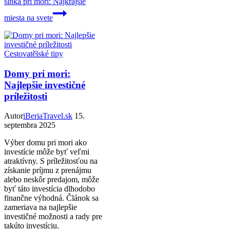
slnka pri mori: Najkrajšie
miesta na svete
Cestovatělské tipy
Domy pri mori:
Najlepšie investičné
príležitosti
Autor
iBeriaTravel.sk
15.
septembra 2025
Výber domu pri mori ako
investície môže byť veľmi
atraktívny. S príležitosťou na
získanie príjmu z prenájmu
alebo neskôr predajom, môže
byť táto investícia dlhodobo
finančne výhodná. Článok sa
zameriava na najlepšie
investičné možnosti a rady pre
takúto investíciu.