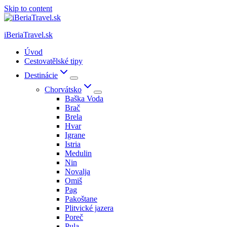
Skip to content
iBeriaTravel.sk
Úvod
Cestovatělské tipy
Destinácie
Chorvátsko
Baška Voda
Brač
Brela
Hvar
Igrane
Istria
Medulin
Nin
Novalja
Omiš
Pag
Pakoštane
Plitvické jazera
Poreč
Pula