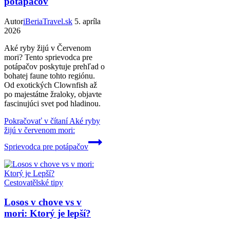
potápačov
Autor
iBeriaTravel.sk
5. apríla
2026
Aké ryby žijú v Červenom
mori? Tento sprievodca pre
potápačov poskytuje prehľad o
bohatej faune tohto regiónu.
Od exotických Clownfish až
po majestátne žraloky, objavte
fascinujúci svet pod hladinou.
Pokračovať v čítaní
Aké ryby
žijú v červenom mori:
Sprievodca pre potápačov
Cestovatělské tipy
Losos v chove vs v
mori: Ktorý je lepší?