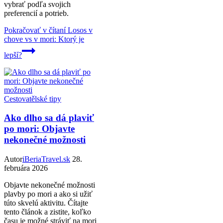
vybrať podľa svojich
preferencií a potrieb.
Pokračovať v čítaní
Losos v
chove vs v mori: Ktorý je
lepší?
Cestovatělské tipy
Ako dlho sa dá plaviť
po mori: Objavte
nekonečné možnosti
Autor
iBeriaTravel.sk
28.
februára 2026
Objavte nekonečné možnosti
plavby po mori a ako si užiť
túto skvelú aktivitu. Čítajte
tento článok a zistite, koľko
času je možné stráviť na mori