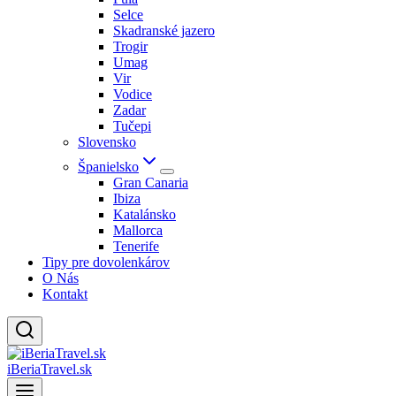
Selce
Skadranské jazero
Trogir
Umag
Vir
Vodice
Zadar
Tučepi
Slovensko
Španielsko
Gran Canaria
Ibiza
Katalánsko
Mallorca
Tenerife
Tipy pre dovolenkárov
O Nás
Kontakt
iBeriaTravel.sk