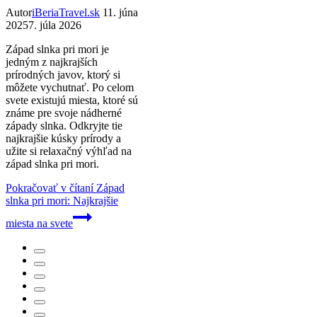
Autor
iBeriaTravel.sk
11. júna
2025
7. júla 2026
Západ slnka pri mori je
jedným z najkrajších
prírodných javov, ktorý si
môžete vychutnať. Po celom
svete existujú miesta, ktoré sú
známe pre svoje nádherné
západy slnka. Odkryjte tie
najkrajšie kúsky prírody a
užite si relaxačný výhľad na
západ slnka pri mori.
Pokračovať v čítaní
Západ
slnka pri mori: Najkrajšie
miesta na svete