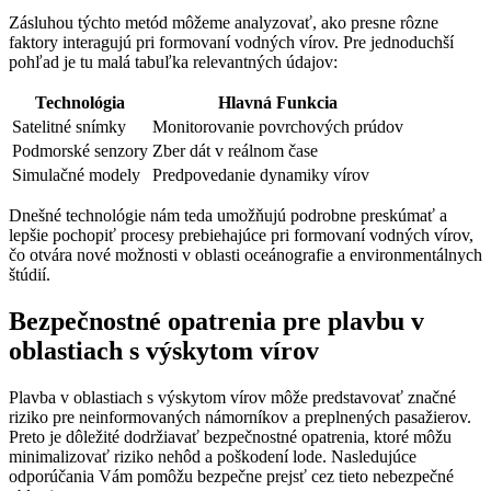
Zásluhou týchto metód môžeme analyzovať, ako presne rôzne
faktory interagujú pri formovaní vodných vírov. Pre jednoduchší
pohľad je tu malá tabuľka relevantných údajov:
Technológia
Hlavná Funkcia
Satelitné snímky
Monitorovanie povrchových prúdov
Podmorské senzory
Zber dát v reálnom čase
Simulačné modely
Predpovedanie dynamiky vírov
Dnešné technológie nám teda umožňujú podrobne preskúmať a
lepšie pochopiť procesy prebiehajúce pri formovaní vodných vírov,
čo otvára nové možnosti v oblasti oceánografie a environmentálnych
štúdií.
Bezpečnostné opatrenia pre plavbu v
oblastiach s výskytom vírov
Plavba v oblastiach s výskytom vírov môže predstavovať značné
riziko pre neinformovaných námorníkov a preplnených pasažierov.
Preto je dôležité dodržiavať bezpečnostné opatrenia, ktoré môžu
minimalizovať riziko nehôd a poškodení lode. Nasledujúce
odporúčania Vám pomôžu bezpečne prejsť cez tieto nebezpečné