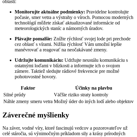
oblasti:
Monitorujte aktuálne podmienky:
Pravidelne kontrolujte
počasie, smer vetra a výstrahy o víroch. Pomocou moderných
technológií môžete získať aktualizované informácie od
meteorologických staníc a námorných úradov.
Plávajte pomalšie:
Znížte rýchlosť svojej lode pri prechode
cez oblasť s vírami. Nižšia rýchlosť Vám umožní lepšie
manévrovať a reagovať na neočakávané zmeny.
Udržujte komunikáciu:
Udržujte neustálu komunikáciu s
ostatnými loďami v blízkosti a informujte ich o svojom
zámere. Taktiež sledujte rádiové frekvencie pre možné
pohotovostné hovory.
Faktor
Účinky na plavbu
Silné prúdy
Väčšie riziko straty kontroly
Náhle zmeny smeru vetra
Možný úder do iných lodí alebo objektov
Záverečné myšlienky
Na záver, vodné víry, ktoré fascinujú vedcov a pozorovateľov už
celé stáročia, sú výnimočným príkladom sily a krásy prírodných