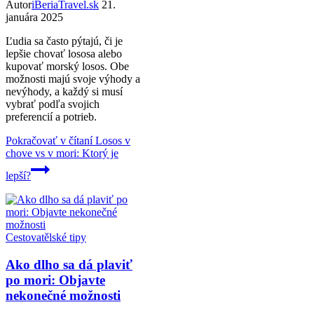
Autor
iBeriaTravel.sk
21.
januára 2025
Ľudia sa často pýtajú, či je
lepšie chovať lososa alebo
kupovať morský losos. Obe
možnosti majú svoje výhody a
nevýhody, a každý si musí
vybrať podľa svojich
preferencií a potrieb.
Pokračovať v čítaní
Losos v
chove vs v mori: Ktorý je
lepší?
Cestovatělské tipy
Ako dlho sa dá plaviť
po mori: Objavte
nekonečné možnosti