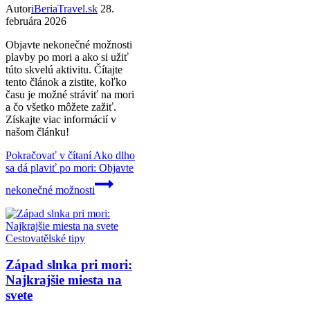
Autor
iBeriaTravel.sk
28.
februára 2026
Objavte nekonečné možnosti
plavby po mori a ako si užiť
túto skvelú aktivitu. Čítajte
tento článok a zistite, koľko
času je možné stráviť na mori
a čo všetko môžete zažiť.
Získajte viac informácií v
našom článku!
Pokračovať v čítaní
Ako dlho
sa dá plaviť po mori: Objavte
nekonečné možnosti
Cestovatělské tipy
Západ slnka pri mori:
Najkrajšie miesta na
svete