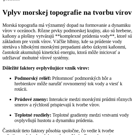
Vplyv morskej topografie na tvorbu vírov
Morská topografia má významný dopad na formovanie a dynamiku
vírov v oceánoch. Rôzne prvky podmorskej krajiny, ako sú hrebene,
kaňony a plošiny vytvárajú **komplexné prúdenia vody**, ktoré sú
základom pre vznik vírov. Väčšie hlbiny, kde sa prúdenie vody
stretáva s hlbokými morskými prepadami alebo úzkymi kaňonmi,
častokrát akumulujú kinetickú energiu, ktorá môže iniciovať a
udržiavať mohutné vírové systémy.
Dôležité faktory ovplyvňujúce vznik vírov:
Podmorský reliéf:
Prítomnosť podmorských hôr a
hrebienkov môže narušiť rovnomerný tok vody a viesť k
rotácii.
Prúdové zmeny:
Interakcie medzi morskými prúdmi rôznych
smerov a rýchlostí prispievajú k tvorbe vírov.
Teplotné rozdiely:
Teplotné gradienty medzi vrstvami vody
ovplyvňujú hustotu a dynamiku prúdenia.
Častokrát tieto faktory pôsobia spoločne, čo vedie k tvorbe