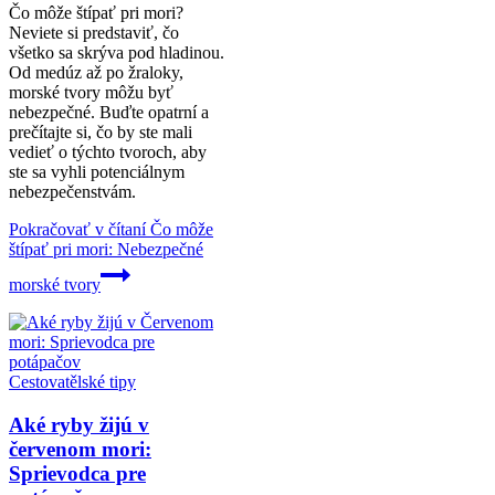
Čo môže štípať pri mori?
Neviete si predstaviť, čo
všetko sa skrýva pod hladinou.
Od medúz až po žraloky,
morské tvory môžu byť
nebezpečné. Buďte opatrní a
prečítajte si, čo by ste mali
vedieť o týchto tvoroch, aby
ste sa vyhli potenciálnym
nebezpečenstvám.
Pokračovať v čítaní
Čo môže
štípať pri mori: Nebezpečné
morské tvory
Cestovatělské tipy
Aké ryby žijú v
červenom mori:
Sprievodca pre