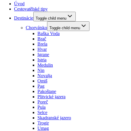
Úvod
Cestovatělské tipy
Destinácie
Toggle child menu
Chorvátsko
Toggle child menu
Baška Voda
Brač
Brela
Hvar
Igrane
Istria
Medulin
Nin
Novalja
Omiš
Pag
Pakoštane
Plitvické jazera
Poreč
Pula
Selce
Skadranské jazero
Trogir
Umag