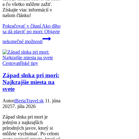
a čo všetko môžete zažiť.
Získajte viac informácií v
našom článku!
Pokračovať v čítaní
Ako dlho
sa dá plaviť po mori: Objavte
nekonečné možnosti
Cestovatělské tipy
Západ slnka pri mori:
Najkrajšie miesta na
svete
Autor
iBeriaTravel.sk
11. júna
2025
7. júla 2026
Západ slnka pri mori je
jedným z najkrajších
prírodných javov, ktorý si
môžete vychutnať. Po celom