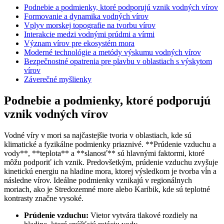
Podnebie a podmienky, ktoré podporujú vznik vodných vírov
Formovanie a dynamika vodných vírov
Vplyv morskej topografie na tvorbu vírov
Interakcie medzi vodnými prúdmi a vírmi
Význam vírov pre ekosystém mora
Moderné technológie a metódy výskumu vodných vírov
Bezpečnostné opatrenia pre plavbu v oblastiach s výskytom
vírov
Záverečné myšlienky
Podnebie a podmienky, ktoré podporujú
vznik vodných vírov
Vodné víry v mori sa najčastejšie tvoria v oblastiach, kde sú
klimatické a fyzikálne podmienky priaznivé. **Prúdenie vzduchu a
vody**, **teplota** a **slanosť** sú hlavnými faktormi, ktoré
môžu podporiť ich vznik. Predovšetkým, prúdenie vzduchu zvyšuje
kinetickú energiu na hladine mora, ktorej výsledkom je tvorba vĺn a
následne vírov. Ideálne podmienky vznikajú v regionálnych
moriach, ako je Stredozemné more alebo Karibik, kde sú teplotné
kontrasty značne vysoké.
Prúdenie vzduchu:
Vietor vytvára tlakové rozdiely na