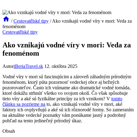
/
Cestovatělské tipy
/
Ako vznikajú vodné víry v mori: Veda za
fenoménom
Cestovatělské tipy
Ako vznikajú vodné víry v mori: Veda za
fenoménom
Autor
iBeriaTravel.sk
12. októbra 2025
Vodné víry v mori sú fascinujúcim a zároveň záhadným prírodným
fenoménom, ktorý púta pozornosť vedeckej obce aj bežných
pozorovateľov. Často ich vnímame ako dramatické vodné tornáda,
ktoré dokážu strhnúť všetko vo svojom okolí. Čo však spôsobuje
tieto víry a aké sú fyzikálne princípy za ich vznikom? V
tomto
článku sa pozrieme na
to, ako vznikajú vodné víry v mori, aké
faktory ich ovplyvňujú a aké sú ich rôznorodé formy. So zameraním
na aktuálne vedecké poznatky vám ponúkame jasný a podrobný
pohľad na tento jedinečný prírodný úkaz.
Obsah