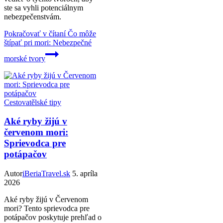
ste sa vyhli potenciálnym
nebezpečenstvám.
Pokračovať v čítaní
Čo môže
štípať pri mori: Nebezpečné
morské tvory
Cestovatělské tipy
Aké ryby žijú v
červenom mori:
Sprievodca pre
potápačov
Autor
iBeriaTravel.sk
5. apríla
2026
Aké ryby žijú v Červenom
mori? Tento sprievodca pre
potápačov poskytuje prehľad o