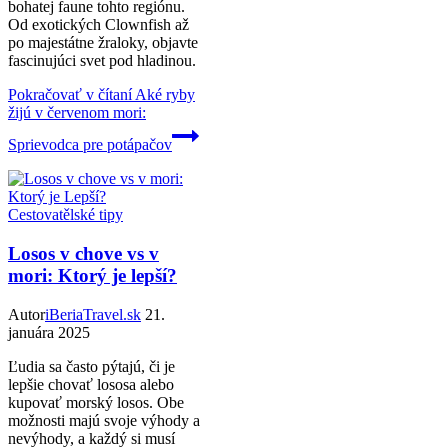
bohatej faune tohto regiónu.
Od exotických Clownfish až
po majestátne žraloky, objavte
fascinujúci svet pod hladinou.
Pokračovať v čítaní
Aké ryby
žijú v červenom mori:
Sprievodca pre potápačov
Cestovatělské tipy
Losos v chove vs v
mori: Ktorý je lepší?
Autor
iBeriaTravel.sk
21.
januára 2025
Ľudia sa často pýtajú, či je
lepšie chovať lososa alebo
kupovať morský losos. Obe
možnosti majú svoje výhody a
nevýhody, a každý si musí