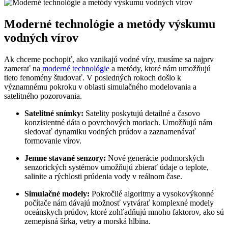
Moderné technológie a metódy výskumu
vodných vírov
Ak chceme pochopiť, ako vznikajú vodné víry, musíme sa najprv
zamerať na
moderné technológie
a metódy, ktoré nám umožňujú
tieto fenomény študovať. V posledných rokoch došlo k
významnému pokroku v oblasti simulačného modelovania a
satelitného pozorovania.
Satelitné snímky:
Satelity poskytujú detailné a časovo
konzistentné dáta o povrchových moriach. Umožňujú nám
sledovať dynamiku vodných prúdov a zaznamenávať
formovanie vírov.
Jemne stavané senzory:
Nové generácie podmorských
senzorických systémov umožňujú zbierať údaje o teplote,
salinite a rýchlosti prúdenia vody v reálnom čase.
Simulačné modely:
Pokročilé algoritmy a vysokovýkonné
počítače nám dávajú možnosť vytvárať komplexné modely
oceánskych prúdov, ktoré zohľadňujú mnoho faktorov, ako sú
zemepisná šírka, vetry a morská hlbina.