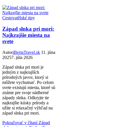
Cestovatělské tipy
Západ slnka pri mori:
Najkrajšie miesta na
svete
Autor
iBeriaTravel.sk
11. júna
2025
7. júla 2026
Západ slnka pri mori je
jedným z najkrajších
prírodných javov, ktorý si
môžete vychutnať. Po celom
svete existujú miesta, ktoré sú
známe pre svoje nádherné
západy slnka. Odkryjte tie
najkrajšie kúsky prírody a
užite si relaxačný výhľad na
západ slnka pri mori.
Pokračovať v čítaní
Západ