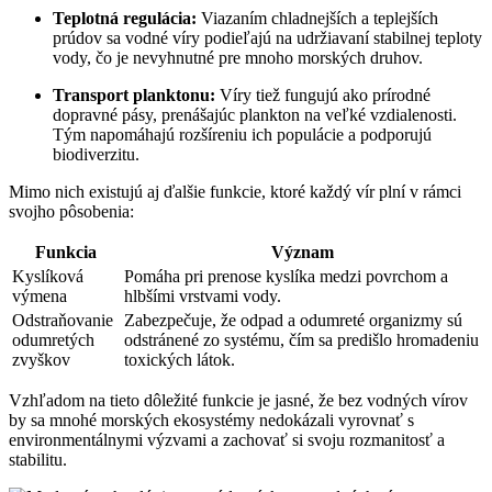
Teplotná regulácia:
Viazaním chladnejších a teplejších
prúdov sa vodné víry podieľajú na udržiavaní stabilnej teploty
vody, čo je nevyhnutné pre mnoho morských druhov.
Transport planktonu:
Víry tiež fungujú ako prírodné
dopravné pásy, prenášajúc plankton na veľké vzdialenosti.
Tým napomáhajú rozšíreniu ich populácie a podporujú
biodiverzitu.
Mimo nich existujú aj ďalšie funkcie, ktoré každý vír plní v rámci
svojho pôsobenia:
Funkcia
Význam
Kyslíková
Pomáha pri prenose kyslíka medzi povrchom a
výmena
hlbšími vrstvami vody.
Odstraňovanie
Zabezpečuje, že odpad a odumreté organizmy sú
odumretých
odstránené zo systému, čím sa predišlo hromadeniu
zvyškov
toxických látok.
Vzhľadom na tieto dôležité funkcie je jasné, že bez vodných vírov
by sa mnohé morských ekosystémy nedokázali vyrovnať s
environmentálnymi výzvami a zachovať si svoju rozmanitosť a
stabilitu.