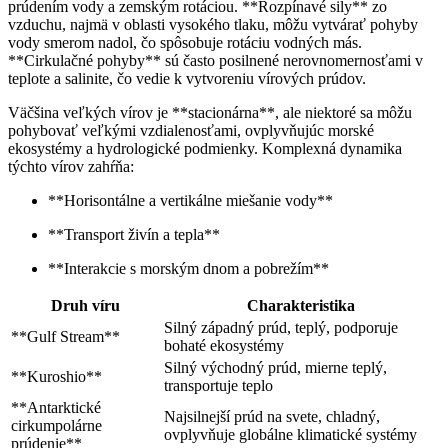
prúdením vody a zemským rotáciou. **Rozpínavé sily** zo
vzduchu, najmä v oblasti vysokého tlaku, môžu vytvárať pohyby
vody smerom nadol, čo spôsobuje rotáciu vodných más.
**Cirkulačné pohyby** sú často posilnené nerovnomernosťami v
teplote a salinite, čo vedie k vytvoreniu vírových prúdov.
Väčšina veľkých vírov je **stacionárna**, ale niektoré sa môžu
pohybovať veľkými vzdialenosťami, ovplyvňujúc morské
ekosystémy a hydrologické podmienky. Komplexná dynamika
týchto vírov zahŕňa:
**Horisontálne a vertikálne miešanie vody**
**Transport živín a tepla**
**Interakcie s morským dnom a pobrežím**
Druh víru
Charakteristika
Silný západný prúd, teplý, podporuje
**Gulf Stream**
bohaté ekosystémy
Silný východný prúd, mierne teplý,
**Kuroshio**
transportuje teplo
**Antarktické
Najsilnejší prúd na svete, chladný,
cirkumpolárne
ovplyvňuje globálne klimatické systémy
prúdenie**