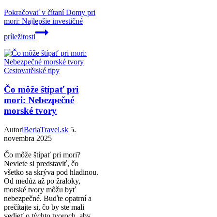
Pokračovať v čítaní
Domy pri
mori: Najlepšie investičné
príležitosti
Cestovatělské tipy
Čo môže štípať pri
mori: Nebezpečné
morské tvory
Autor
iBeriaTravel.sk
5.
novembra 2025
Čo môže štípať pri mori?
Neviete si predstaviť, čo
všetko sa skrýva pod hladinou.
Od medúz až po žraloky,
morské tvory môžu byť
nebezpečné. Buďte opatrní a
prečítajte si, čo by ste mali
vedieť o týchto tvoroch, aby