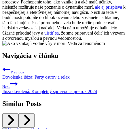
procesov. Pochopenie toho, ako vznikajú a aké majú účinky,
nielenže rozširuje naše poznanie o dynamike morí,
ale aj prispieva
k
bezpečnejšej a efektívnejšej námornej navigácii. Nech sa teda v
budúcnosti potopíte do hĺbok oceánu alebo zostanete na hladine,
táto fascinujúca časť prírodného sveta bude určite podnecovať
ľudskú zvedavosť aj naďalej. Veda nám umožňuje odhaliť tieto
úžasné prírodné javy a
uistiť sa
, že sme pripravení čeliť ich výzvam
s otvorenou mysľou a pevnou vedomosťou.
Navigácia v článku
Previous
Dovolenka ibiza: Party ostrov a relax
Next
Ibiza dovolená: Kompletný sprievodca pre rok 2024
Similar Posts