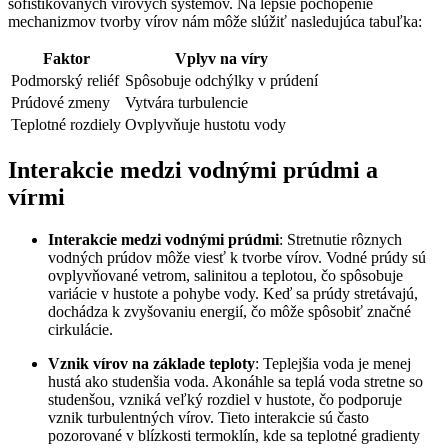
sofistikovaných vírových systémov. Na lepšie pochopenie
mechanizmov tvorby vírov nám môže slúžiť nasledujúca tabuľka:
Faktor
Vplyv na víry
Podmorský reliéf
Spôsobuje odchýlky v prúdení
Prúdové zmeny
Vytvára turbulencie
Teplotné rozdiely
Ovplyvňuje hustotu vody
Interakcie medzi vodnými prúdmi a
vírmi
Interakcie medzi vodnými prúdmi
: Stretnutie rôznych
vodných prúdov môže viesť k tvorbe vírov. Vodné prúdy sú
ovplyvňované vetrom, salinitou a teplotou, čo spôsobuje
variácie v hustote a pohybe vody. Keď sa prúdy stretávajú,
dochádza k zvyšovaniu energií, čo môže spôsobiť značné
cirkulácie.
Vznik vírov na základe teploty
: Teplejšia voda je menej
hustá ako studenšia voda. Akonáhle sa teplá voda stretne so
studenšou, vzniká veľký rozdiel v hustote, čo podporuje
vznik turbulentných vírov. Tieto interakcie sú často
pozorované v blízkosti termoklín, kde sa teplotné gradienty