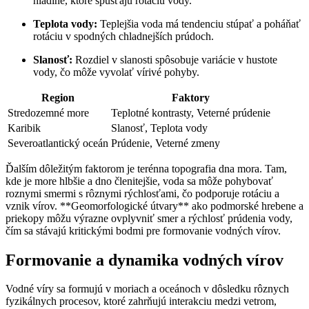
hladine, ktoré spúšťajú rotáciu vody.
Teplota vody:
Teplejšia voda má tendenciu stúpať a poháňať
rotáciu v spodných chladnejších prúdoch.
Slanosť:
Rozdiel v slanosti spôsobuje variácie v hustote
vody, čo môže vyvolať vírivé pohyby.
Region
Faktory
Stredozemné more
Teplotné kontrasty, Veterné prúdenie
Karibik
Slanosť, Teplota vody
Severoatlantický oceán
Prúdenie, Veterné zmeny
Ďalším dôležitým faktorom je terénna topografia dna mora. Tam,
kde je more hlbšie a dno členitejšie, voda sa môže pohybovať
roznymi smermi s rôznymi rýchlosťami, čo podporuje rotáciu a
vznik vírov. **Geomorfologické útvary** ako podmorské hrebene a
priekopy môžu výrazne ovplyvniť smer a rýchlosť prúdenia vody,
čím sa stávajú kritickými bodmi pre formovanie vodných vírov.
Formovanie a dynamika vodných vírov
Vodné víry sa formujú v moriach a oceánoch v dôsledku rôznych
fyzikálnych procesov, ktoré zahrňujú interakciu medzi vetrom,