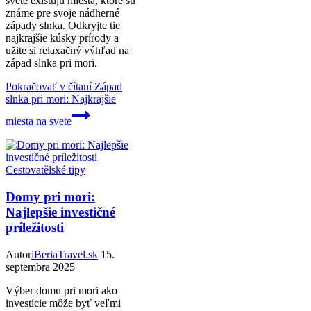
svete existujú miesta, ktoré sú
známe pre svoje nádherné
západy slnka. Odkryjte tie
najkrajšie kúsky prírody a
užite si relaxačný výhľad na
západ slnka pri mori.
Pokračovať v čítaní
Západ
slnka pri mori: Najkrajšie
miesta na svete
Cestovatělské tipy
Domy pri mori:
Najlepšie investičné
príležitosti
Autor
iBeriaTravel.sk
15.
septembra 2025
Výber domu pri mori ako
investície môže byť veľmi