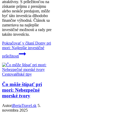
atraktívny. S príležitosťou na
získanie príjmu z prenájmu
alebo neskôr predajom, môže
byť táto investícia dlhodobo
finančne výhodná. Článok sa
zameriava na najlepšie
investičné možnosti a rady pre
takúto investíciu.
Pokračovať v čítaní
Domy pri
mori: Najlepšie investičné
príležitosti
Cestovatělské tipy
Čo môže štípať pri
mori: Nebezpečné
morské tvory
Autor
iBeriaTravel.sk
5.
novembra 2025