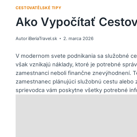
CESTOVATĚLSKÉ TIPY
Ako Vypočítať Cesto
Autor
iBeriaTravel.sk
2. marca 2026
V modernom svete podnikania sa služobné ces
však vznikajú náklady, ktoré je potrebné spr
zamestnanci neboli finančne znevýhodnení. Te
zamestnanec plánujúci služobnú cestu alebo z
sprievodca vám poskytne všetky potrebné inf