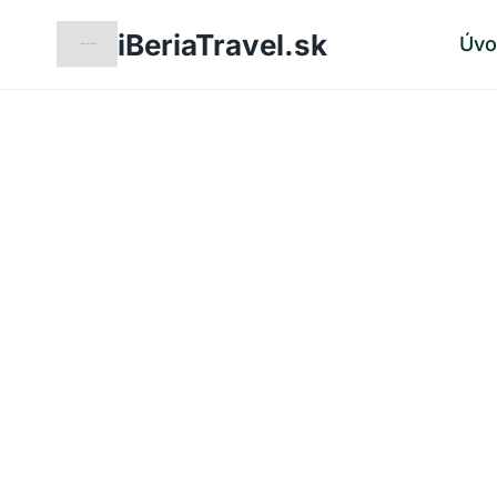
Skip
iBeriaTravel.sk
Úv
to
content