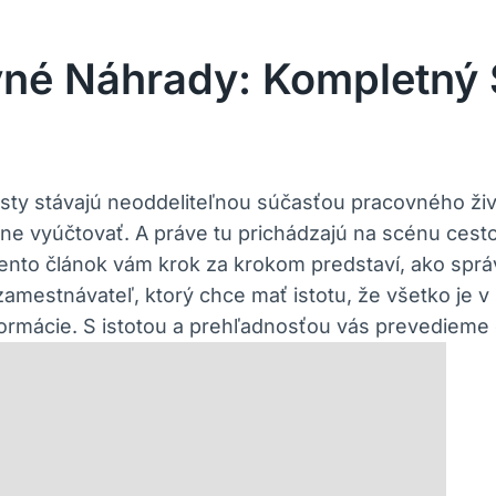
vné Náhrady: Kompletný 
ty stávajú neoddeliteľnou súčasťou pracovného ži
ávne vyúčtovať. A práve tu prichádzajú na scénu ces
nto článok vám krok za krokom predstaví, ako správ
amestnávateľ, ktorý chce mať istotu, že všetko je 
ormácie. S istotou a prehľadnosťou vás prevediem