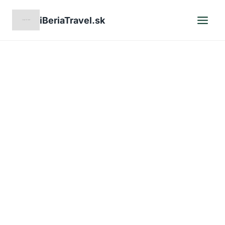
Skip
iBeriaTravel.sk
to
content