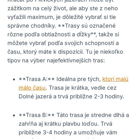
zážitkom na celý ⁣život, ale​ aby ste z neho
vyťažili maximum, ⁢je dôležité vybrať ⁢si ⁤tie
⁤správne chodníky.⁢ **Trasy sú označené
rôzne podľa obtiažnosti a dĺžky**, takže si
môžete vybrať podľa svojich schopností⁣ a
času, ktorý máte k dispozícii. Tu je niekoľko
tipov na výber najefektívnejších tras:
**Trasa A:** Ideálna ‍pre tých,
ktorí majú
málo času
. Trasa je krátka, vedie ‌cez
Dolné jazerá a trvá približne 2-3 hodiny.
**Trasa B:** Táto trasa je stredne dlhá a
⁣zahŕňa aj krátku plavbu loďou. ⁣Trvá
približne‍ 3-4 hodiny​ a umožňuje vám