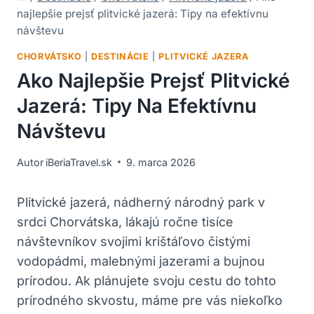
najlepšie prejsť plitvické jazerá: Tipy na efektívnu
návštevu
CHORVÁTSKO
|
DESTINÁCIE
|
PLITVICKÉ JAZERA
Ako Najlepšie Prejsť Plitvické
Jazerá: Tipy Na Efektívnu
Návštevu
Autor
iBeriaTravel.sk
9. marca 2026
Plitvické jazerá, nádherný národný⁢ park v
srdci Chorvátska,⁣ lákajú ročne tisíce
návštevníkov svojimi‌ krištáľovo čistými
vodopádmi, malebnými ⁢jazerami a bujnou
prírodou. Ak plánujete ⁢svoju‌ cestu do tohto
prírodného skvostu, máme pre vás niekoľko‌