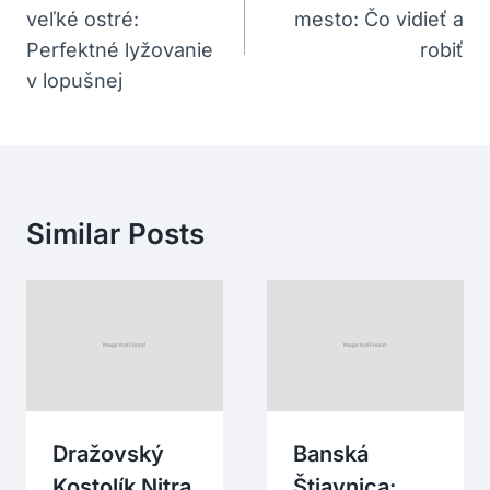
veľké ostré:
mesto: Čo vidieť a
Článku
Perfektné lyžovanie
robiť
v lopušnej
Similar Posts
Dražovský
Banská
Kostolík Nitra
Štiavnica: