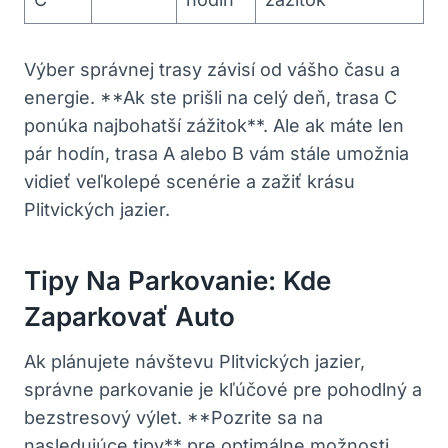
Výber správnej trasy závisí od vášho času a
energie. ‍**Ak ste ​prišli​ na celý ‍deň, ‍trasa C
ponúka najbohatší zážitok**. Ale ak máte len
pár hodín, trasa A alebo B vám stále umožnia
⁤vidieť veľkolepé scenérie ⁢a zažiť krásu
Plitvických jazier.
Tipy Na Parkovanie:​ Kde
⁤zaparkovať Auto
Ak ⁤plánujete návštevu Plitvických jazier,
správne parkovanie je kľúčové pre pohodlný a
bezstresový výlet. **Pozrite sa ​na ​
nasledujúce tipy** pre⁢ optimálne možnosti