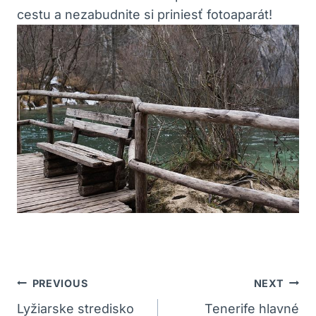
cestu a nezabudnite‍ si priniesť fotoaparát!
Navigácia
PREVIOUS
NEXT
V
Lyžiarske stredisko
Tenerife hlavné