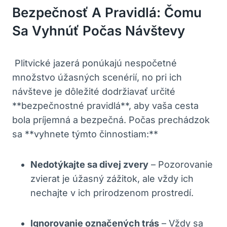
Bezpečnosť⁣ A Pravidlá: Čomu
Sa Vyhnúť Počas Návštevy
​ Plitvické jazerá ponúkajú‌ nespočetné
množstvo ⁣úžasných scenérií, no pri ich
návšteve je dôležité dodržiavať⁢ určité
**bezpečnostné pravidlá**, aby vaša cesta
bola príjemná a bezpečná. Počas prechádzok ​
sa **vyhnete ‍týmto činnostiam:**
Nedotýkajte sa divej zvery
– Pozorovanie
zvierat je úžasný zážitok, ale vždy ich
⁣nechajte v ich prirodzenom prostredí.
Ignorovanie označených trás
– Vždy sa