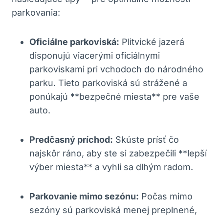
parkovania:
Oficiálne​ parkoviská:
Plitvické jazerá
disponujú viacerými oficiálnymi
parkoviskami ‌pri vchodoch do národného ​
parku. Tieto parkoviská⁣ sú strážené a
ponúkajú ⁣**bezpečné miesta** pre vaše
⁣auto.
Predčasný príchod:
Skúste prísť čo
najskôr​ ráno, aby ‌ste si zabezpečili **lepší
výber ⁢miesta**‍ a vyhli sa dlhým radom.
Parkovanie mimo sezónu:
Počas mimo
sezóny ⁣sú parkoviská ‌menej preplnené,‍