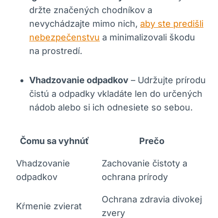
držte značených chodníkov a
nevychádzajte mimo nich,
aby ste predišli
nebezpečenstvu
a⁣ minimalizovali ​škodu
na prostredí.
Vhadzovanie odpadkov
– ⁢Udržujte ⁤prírodu
čistú a odpadky vkladáte len do určených
nádob ⁣alebo si ich odnesiete so sebou.
Čomu sa vyhnúť
Prečo
Vhadzovanie
Zachovanie čistoty a⁢
odpadkov
ochrana prírody
Ochrana zdravia divokej
Kŕmenie zvierat
zvery