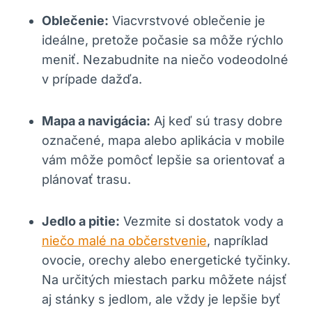
Oblečenie:
Viacvrstvové oblečenie je
ideálne,‍ pretože počasie sa ‌môže‍ rýchlo
meniť. Nezabudnite​ na niečo vodeodolné
v prípade dažďa.
Mapa a ‌navigácia:
Aj keď‍ sú trasy dobre
označené, mapa alebo aplikácia ​v ⁤mobile
vám môže pomôcť lepšie sa orientovať a
plánovať ⁤trasu.
Jedlo a pitie:
Vezmite si dostatok vody a⁢
niečo malé na občerstvenie
, napríklad
ovocie, orechy alebo energetické tyčinky.
Na ⁤určitých miestach parku môžete nájsť
aj stánky‌ s‍ jedlom, ale vždy ‌je​ lepšie ⁣byť