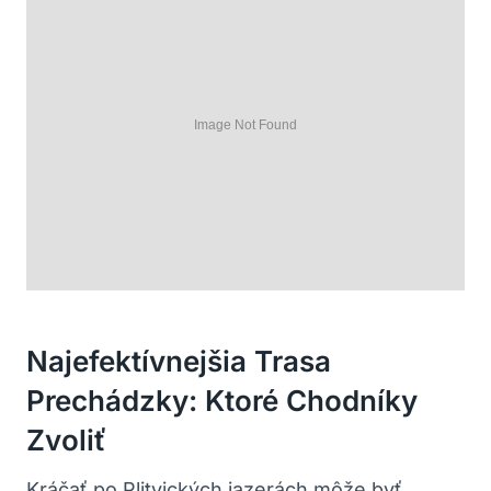
Najefektívnejšia Trasa
Prechádzky: ⁢Ktoré Chodníky
Zvoliť
Kráčať ⁤po‌ Plitvických ⁢jazerách⁢ môže byť