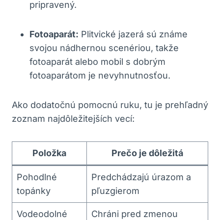
pripravený.
Fotoaparát:
Plitvické jazerá⁢ sú známe
svojou nádhernou scenériou, takže
fotoaparát ‍alebo ​mobil s dobrým
fotoaparátom je nevyhnutnosťou.
Ako dodatočnú pomocnú ruku, tu je prehľadný
zoznam najdôležitejších⁣ vecí:
Položka
Prečo je‌ dôležitá
Pohodlné
Predchádzajú úrazom a
topánky
pľuzgierom
Vodeodolné
Chráni pred zmenou⁢