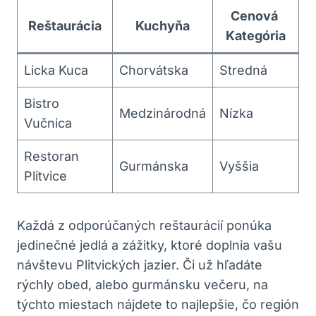
Cenová ​
Reštaurácia
Kuchyňa
Kategória
Licka Kuca
Chorvátska
Stredná
Bistro
Medzinárodná
Nízka
Vučnica
Restoran
Gurmánska
Vyššia
Plitvice
Každá z odporúčaných reštaurácií ponúka
⁣jedinečné jedlá a zážitky, ktoré doplnia vašu⁤
návštevu ‌Plitvických jazier. ​Či už hľadáte
rýchly obed, alebo gurmánsku večeru, na
týchto ⁣miestach nájdete to ⁤najlepšie, čo región