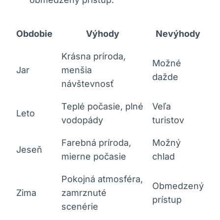
Obdobie
Výhody
Nevýhody
Krásna príroda,
Možné
Jar
⁢menšia
dažde
návštevnosť
Teplé⁣ počasie, plné
Veľa
Leto
vodopády
⁤turistov
Farebná príroda,
Možný
Jeseň
mierne počasie
chlad
Pokojná atmosféra,
Obmedzený
Zima
zamrznuté
prístup
scenérie