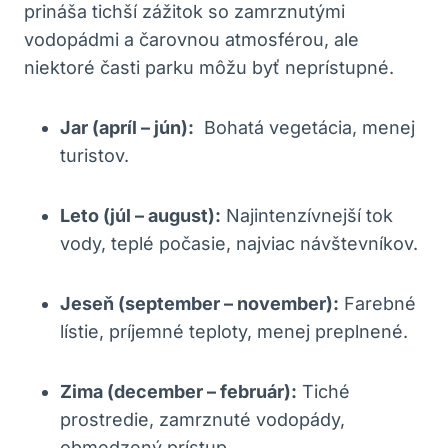
prináša tichší zážitok so zamrznutými
vodopádmi a⁢ čarovnou atmosférou,‌ ale
niektoré časti parku môžu byť neprístupné.
Jar (apríl – jún):
⁤ Bohatá vegetácia, menej
turistov.
Leto (júl – august):
Najintenzívnejší⁤ tok
vody, teplé počasie, najviac návštevníkov.
Jeseň (september – november):
Farebné
lístie, príjemné teploty,‍ menej preplnené.
Zima (december – február):
Tiché
⁤prostredie, zamrznuté⁤ vodopády,⁣
obmedzený prístup.