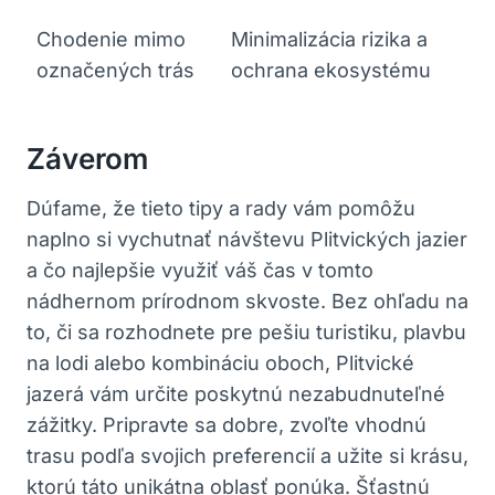
Chodenie⁣ mimo
Minimalizácia rizika ‍a
‍označených trás
ochrana ekosystému
Záverom
Dúfame, že tieto tipy a rady vám pomôžu
naplno si vychutnať návštevu⁢ Plitvických jazier
⁢a​ čo najlepšie ‌využiť ⁢váš čas v tomto
nádhernom prírodnom skvoste. Bez ohľadu na
to, či sa rozhodnete pre‍ pešiu turistiku,‍ plavbu​
na lodi alebo kombináciu​ oboch,⁣ Plitvické‍
jazerá vám určite poskytnú nezabudnuteľné
zážitky. Pripravte sa dobre, zvoľte vhodnú
trasu podľa svojich preferencií ⁣a užite si⁣ krásu,
ktorú táto ⁤unikátna oblasť ponúka. Šťastnú