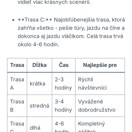
⁢vidieť viac ‌krásnych scenérií.
**Trasa C:** Najobľúbenejšia trasa, ktorá
zahŕňa všetko ⁤- pešie ⁣túry, jazdu na člne a
dokonca​ aj‌ jazdu ‍vláčikom. Celá trasa trvá
okolo 4-6 hodín.
Trasa
Dĺžka
Čas
Najlepšie pre
Trasa
2-3
Rýchli
krátka
A
hodiny
návštevníci
Trasa
3-4
Vyvážené
stredná
B
‌hodiny
dobrodružstvo
Trasa
4-6
Kompletný
dlhá
C
hodín
⁢zážitok