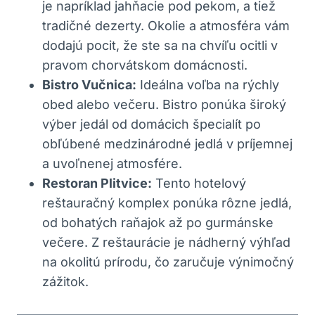
je napríklad jahňacie pod pekom, a tiež
tradičné dezerty. Okolie ‌a atmosféra‍ vám
dodajú ​pocit, že ste sa na chvíľu ocitli v⁢
pravom chorvátskom domácnosti.
Bistro Vučnica:
Ideálna voľba na rýchly
obed alebo večeru. Bistro ponúka široký
výber jedál od‍ domácich špecialít⁤ po
obľúbené medzinárodné jedlá v príjemnej
‍a uvoľnenej atmosfére.
Restoran⁤ Plitvice:
Tento hotelový
reštauračný‌ komplex ponúka rôzne jedlá,
‍od⁢ bohatých raňajok ⁤až po gurmánske⁣
večere. Z ​reštaurácie je nádherný⁣ výhľad
na okolitú prírodu, čo zaručuje výnimočný‍
zážitok.