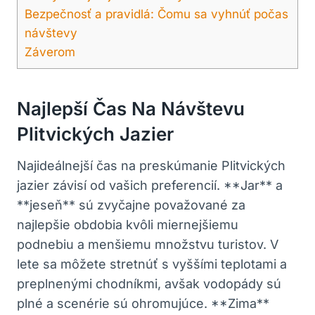
Bezpečnosť⁣ a pravidlá: Čomu sa vyhnúť počas
návštevy
Záverom
Najlepší Čas Na Návštevu
Plitvických Jazier
Najideálnejší čas na preskúmanie Plitvických
jazier závisí od vašich preferencií. **Jar** a
⁣**jeseň** sú zvyčajne považované za
⁤najlepšie obdobia ​kvôli miernejšiemu
podnebiu a menšiemu ⁣množstvu turistov. V
lete sa ‌môžete stretnúť s vyššími teplotami a
preplnenými chodníkmi, avšak vodopády sú
⁤plné‍ a scenérie sú ohromujúce. **Zima**