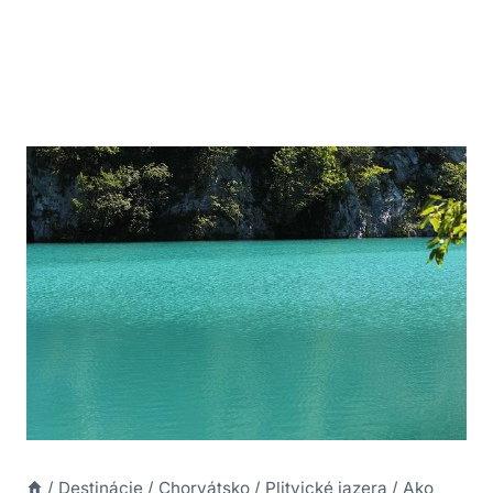
/
Destinácie
/
Chorvátsko
/
Plitvické jazera
/
Ako