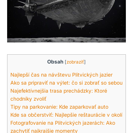
Obsah
[
zobraziť
]
Najlepší čas na návštevu Plitvických jazier
Ako sa pripraviť na výlet: čo‍ si ​zobrať so sebou
Najefektívnejšia trasa prechádzky: ⁢Ktoré
chodníky zvoliť
Tipy na parkovanie:​ Kde ⁤zaparkovať auto
Kde sa občerstviť: Najlepšie reštaurácie v ​okolí
Fotografovanie na ⁣Plitvických ⁤jazerách: Ako
‍zachytiť najkrajšie momenty