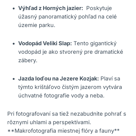
Výhľad z Horných jazier:
⁢ Poskytuje
úžasný panoramatický ⁣pohľad​ na celé
⁣územie parku.
Vodopád Veliki Slap:
Tento gigantický
vodopád je ako stvorený pre dramatické
zábery.
Jazda‍ loďou na Jezere Kozjak:
Plaví sa ​
týmto ⁣krištáľovo čistým jazerom vytvára‍
úchvatné fotografie vody a neba.
Pri‍ fotografovaní sa tiež nezabudnite pohrať s
rôznymi uhlami⁤ a ‌perspektívami.
**Makrofotografia miestnej flóry a fauny**