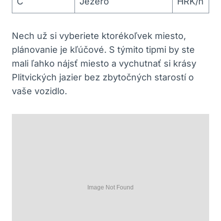
C
Jezero
HRK/h
Nech ‌už si vyberiete ktorékoľvek miesto,
plánovanie je kľúčové. ⁣S ⁢týmito tipmi by ste
mali ľahko‌ nájsť miesto a⁢ vychutnať si krásy⁣
Plitvických jazier bez zbytočných starostí o ​
vaše vozidlo.