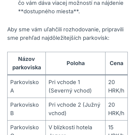
čo vám dáva viacej možností‍ na ‌nájdenie
**dostupného miesta**.
Aby sme⁣ vám uľahčili rozhodovanie, pripravili
sme prehľad najdôležitejších ⁣parkovísk:
Názov
Poloha
Cena
parkoviska
Parkovisko
Pri ​vchode 1
20
A
(Severný⁤ vchod)
HRK/h
Parkovisko
Pri⁤ vchode 2 (Južný
20
B
vchod)
HRK/h
Parkovisko
V blízkosti hotela
15