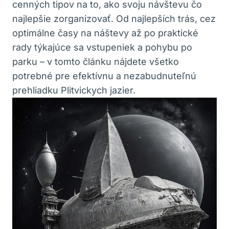
cenných tipov na to, ako svoju návštevu⁤ čo
najlepšie zorganizovať.‍ Od najlepších trás, cez
optimálne časy na ‌náštevy až po praktické
rady týkajúce sa vstupeniek a pohybu po‌
parku ‍– v⁤ tomto ‌článku nájdete všetko
potrebné pre ‌efektívnu⁤ a nezabudnuteľnú
prehliadku Plitvickych jazier.