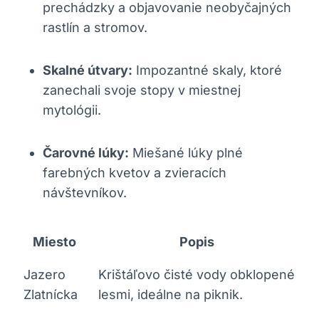
prechádzky⁤ a objavovanie neobyčajných
rastlín a‍ stromov.
Skalné útvary:
Impozantné ‌skaly, ‍ktoré
zanechali⁤ svoje stopy v miestnej⁣
mytológii.
Čarovné lúky:
Miešané lúky plné
farebných kvetov a zvieracích
návštevníkov.
Miesto
Popis
Jazero⁢
Krištáľovo čisté vody ⁤obklopené
Zlatnícka
lesmi, ideálne ‌na piknik.