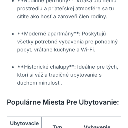
**Rodinné penzióny**: ⁣Vďaka útulnému
prostrediu a priateľskej atmosfére sa tu
cítite ako hosť a zároveň člen rodiny.
**Moderné ⁣apartmány**:⁣ Poskytujú
všetky ⁢potrebné vybavenia pre pohodlný
pobyt, vrátane kuchyne a Wi-Fi.
**Historické ⁤chalupy**: Ideálne pre tých,
ktorí si vážia tradičné⁣ ubytovanie s
duchom minulosti.
Populárne ⁢miesta Pre ​ubytovanie:
Ubytovacie
Typ
Vybavenie