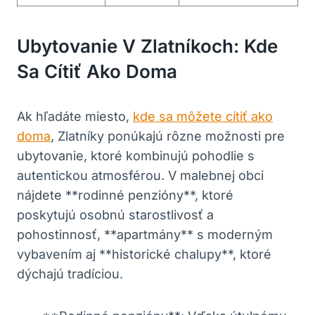
Ubytovanie ‌v Zlatníkoch: Kde
Sa‌ Cítiť Ako Doma
Ak hľadáte⁣ miesto,
kde sa môžete cítiť ako
doma
, Zlatníky ponúkajú rôzne ‌možnosti pre
ubytovanie, ktoré kombinujú pohodlie ‌s
autentickou atmosférou. V malebnej obci
‍nájdete ⁤**rodinné penzióny**, ‌ktoré
poskytujú osobnú starostlivosť a⁢
pohostinnosť, **apartmány** s moderným
‍vybavením⁢ aj **historické chalupy**, ktoré
dýchajú tradíciou.