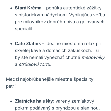
Stará Krčma
– ⁣ponúka autentické zážitky
s historickým nádychom. Vynikajúca voľba
pre milovníkov dobrého piva a grilovaných
špecialít.
Café Zlatník
– ideálne miesto na relax pri ​
skvelej káve a domácich zákuskoch.‍ Tu
by ste⁢ nemali⁣ vynechať‌ chutné
medovníky
a
štrúdlovú‌ tortu
.
Medzi najobľúbenejšie miestne špeciality
patrí:
Zlatnícke halušky:
varený zemiakový​
pokrm podávaný ‌s bryndzou a slaninou.