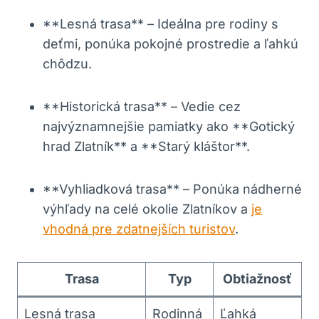
**Lesná trasa** – Ideálna pre rodiny s⁢
deťmi,‍ ponúka pokojné prostredie a ľahkú
chôdzu.
**Historická trasa** – Vedie cez
najvýznamnejšie‌ pamiatky ako **Gotický
hrad Zlatník** a **Starý kláštor**.
**Vyhliadková trasa** – Ponúka nádherné
výhľady ‌na celé okolie Zlatníkov​ a ‌
je
vhodná pre zdatnejších turistov
.
Trasa
Typ
Obtiažnosť
Lesná trasa
Rodinná
Ľahká