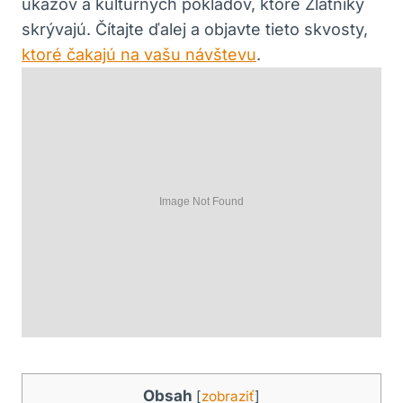
úkazov ⁣a kultúrnych pokladov,​ ktoré Zlatníky
skrývajú. Čítajte ďalej a objavte tieto skvosty,
ktoré čakajú na vašu návštevu
.
Obsah
[
zobraziť
]