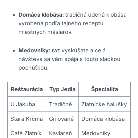
Domáca klobása:
tradičná údená ⁣klobása
vyrobená podľa tajného receptu
miestnych ⁣mäsiarov.
Medovníky:
raz‍ vyskúšate a⁢ celá
návšteva sa vám⁣ spája​ s touto sladkou
pochúťkou.
Reštaurácia
Typ Jedla
Špecialita
U Jakuba
Tradičné
Zlatnícke halušky
Stará Krčma
Grilované
Domáca klobása
Café Zlatník
Kaviareň
Medovníky