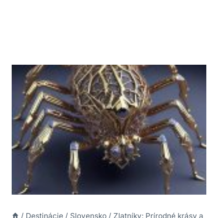
/
Destinácie
/
Slovensko
/
Zlatníky: Prírodné krásy a