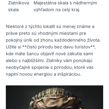
Zlatníkova
Majestátna skala s nádherným‍
skala
výhľadom na celý kraj.
Niektoré ‌z týchto lokalít sú menej známe⁣ a
práve preto sú vhodnými miestami pre
pokojný únik od zhonu každodenného života.
Užite si​ **čistú prírodu bez ​davu turistov**,
kde⁣ máte‌ šancu objaviť nové ​zákutia sami
alebo s najbližšími. Zlatníky vám ponúkajú‌
neobyčajné spojenie s prírodou, ktoré ⁢vás⁤
naplní novou energiou a inšpiráciou.