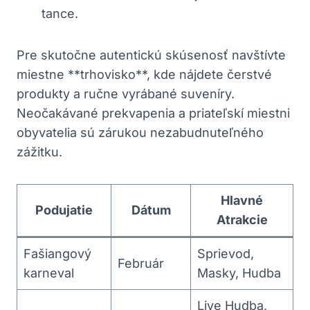
tance.
Pre skutočne autentickú skúsenosť navštívte
miestne **trhovisko**, ⁢kde nájdete⁤ čerstvé
produkty a​ ručne vyrábané suveníry.
Neočakávané prekvapenia a priateľskí miestni
obyvatelia ‌sú zárukou ‌nezabudnuteľného
zážitku.
Hlavné‌
Podujatie
Dátum
Atrakcie
Fašiangový
Sprievod,
Február
karneval
Masky, Hudba
Live Hudba,