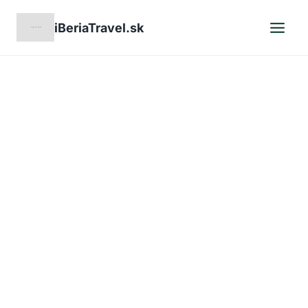
Skip
iBeriaTravel.sk
to
content