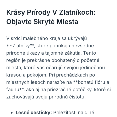
Krásy Prírody V Zlatníkoch:
⁤Objavte Skryté Miesta
V srdci malebného kraja ‌sa ukrývajú⁣
**Zlatníky**,⁢ ktoré⁤ ponúkajú nevšedné ​
prírodné úkazy a tajomné zákutia. Tento
región⁢ je⁣ prekrásne obohatený o početné
miesta, ⁢ktoré vás očarujú svojou jedinečnou
krásou a ⁣pokojom. Pri prechádzkach​ po
miestnych⁤ lesoch ‌narazíte ‌na **bohatú ⁤flóru a
faunu**, ako ​aj na priezračné potôčiky, ktoré si
⁢zachovávajú ⁢svoju prírodnú čistotu.
Lesné cestičky:
Príležitosti na dlhé⁢