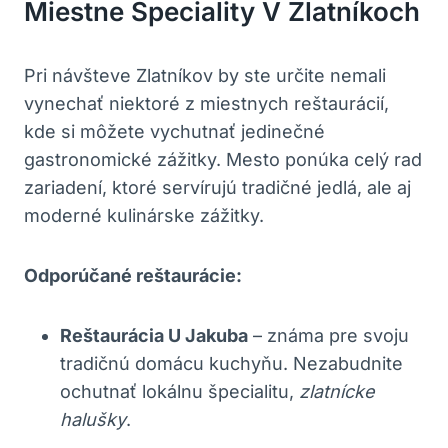
Miestne Špeciality V Zlatníkoch
Pri návšteve ‍Zlatníkov by ste určite nemali ​
vynechať niektoré⁣ z miestnych‌ reštaurácií,
kde si môžete vychutnať jedinečné
gastronomické zážitky. Mesto ponúka celý rad
zariadení, ktoré servírujú tradičné jedlá, ale aj
moderné kulinárske zážitky.
Odporúčané reštaurácie:
Reštaurácia U Jakuba
– známa pre svoju
tradičnú ⁢domácu ‌kuchyňu. Nezabudnite
ochutnať lokálnu špecialitu,
zlatnícke
halušky
.