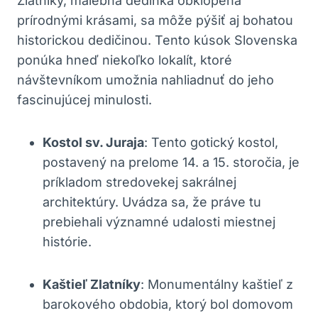
Zlatníky, malebná dedinka ​obklopená
prírodnými krásami, sa môže pýšiť aj bohatou
historickou ​dedičinou. Tento kúsok Slovenska ​
ponúka hneď niekoľko lokalít, ktoré
návštevníkom umožnia nahliadnuť do jeho
fascinujúcej minulosti.
Kostol sv. Juraja
: Tento gotický kostol,
postavený na prelome 14. a 15. storočia, je
príkladom stredovekej ​sakrálnej
architektúry. ⁣Uvádza sa,⁢ že ⁢práve tu
⁣prebiehali⁣ významné ⁢udalosti miestnej​
histórie.
Kaštieľ ‌Zlatníky
: Monumentálny kaštieľ⁤ z
barokového obdobia, ktorý​ bol domovom