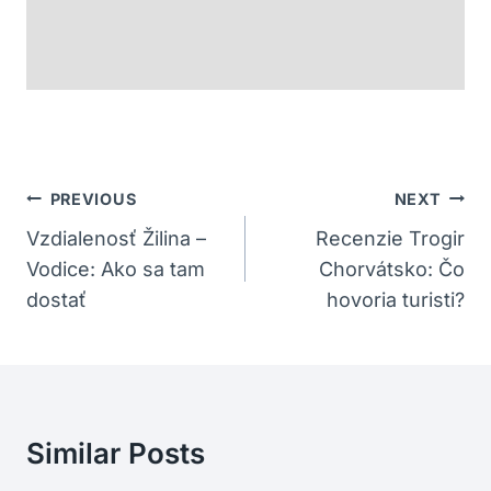
Navigácia
PREVIOUS
NEXT
V
Vzdialenosť Žilina –
Recenzie Trogir
Vodice: Ako sa tam
Chorvátsko: Čo
Článku
dostať
hovoria turisti?
Similar Posts