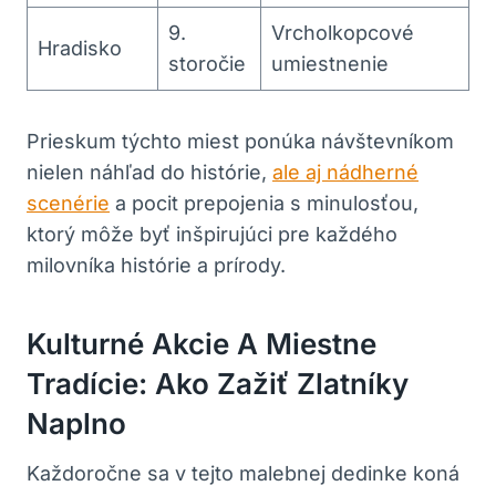
9.
Vrcholkopcové
Hradisko
storočie
umiestnenie
Prieskum týchto ⁢miest ponúka návštevníkom
nielen náhľad do ⁣histórie,
ale aj nádherné
scenérie
a pocit ⁣prepojenia s minulosťou,⁣
ktorý môže byť inšpirujúci‍ pre každého
milovníka histórie a prírody.
Kulturné Akcie A Miestne
Tradície: Ako ⁢zažiť‌ Zlatníky
Naplno
Každoročne⁣ sa v⁢ tejto malebnej dedinke koná