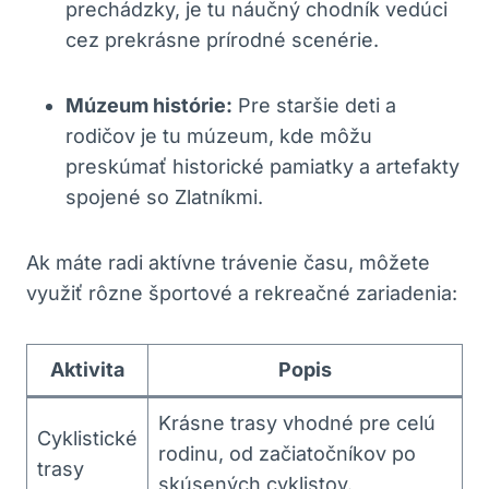
prechádzky, je‍ tu náučný⁣ chodník vedúci
cez prekrásne prírodné ‍scenérie.
Múzeum ‌histórie:
​Pre staršie deti a
rodičov je tu múzeum, kde môžu
preskúmať​ historické pamiatky a artefakty
spojené so⁤ Zlatníkmi.
Ak ​máte‍ radi aktívne trávenie času, môžete‌
využiť rôzne športové a ​rekreačné zariadenia:
Aktivita
Popis
Krásne ⁤trasy vhodné pre celú
Cyklistické
rodinu, od začiatočníkov⁢ po
trasy
skúsených ‌cyklistov.