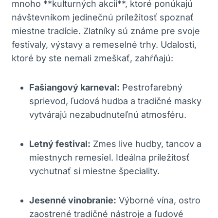
mnoho **kulturných akcií**, ktoré ponúkajú
návštevníkom jedinečnú príležitosť spoznať
miestne tradície. Zlatníky sú známe pre svoje
festivaly, výstavy⁤ a‌ remeselné trhy. ‍Udalosti,
ktoré​ by ste nemali zmeškať,⁢ zahŕňajú:
Fašiangový ⁢karneval:
Pestrofarebný
sprievod, ⁣ľudová hudba a tradičné masky
vytvárajú nezabudnuteľnú atmosféru.
Letný festival:
Zmes live hudby, tancov a
miestnych remesiel. Ideálna príležitosť
vychutnať si miestne špeciality.
Jesenné vinobranie:
Výborné vína, ostro
‌zaostrené tradičné ⁣nástroje ⁢a ⁤ľudové