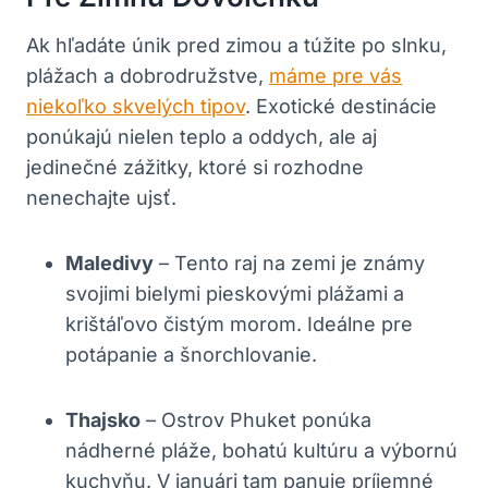
Ak hľadáte únik pred zimou a túžite po slnku,
plážach a dobrodružstve,
máme pre vás
niekoľko skvelých tipov
. Exotické destinácie
ponúkajú nielen teplo a oddych, ale aj
jedinečné zážitky, ktoré si rozhodne
nenechajte ujsť.
Maledivy
– Tento raj na zemi je známy
svojimi bielymi pieskovými plážami a
krištáľovo čistým morom. Ideálne pre
potápanie a šnorchlovanie.
Thajsko
– Ostrov Phuket ponúka
nádherné pláže, bohatú kultúru a výbornú
kuchyňu. V januári tam panuje príjemné