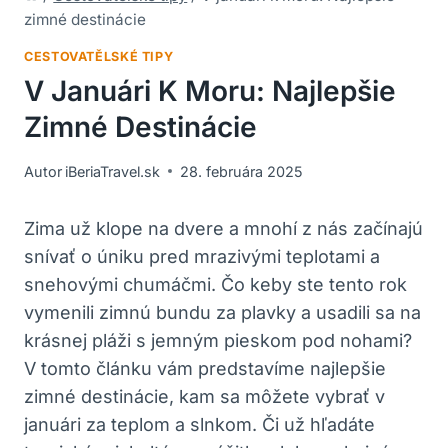
zimné destinácie
CESTOVATĚLSKÉ TIPY
V Januári K Moru: Najlepšie
Zimné Destinácie
Autor
iBeriaTravel.sk
28. februára 2025
Zima už klope na dvere a mnohí z nás začínajú
snívať o úniku pred mrazivými teplotami a
snehovými chumáčmi. Čo keby ste tento rok
vymenili zimnú bundu za plavky a usadili sa na
krásnej pláži s jemným pieskom pod nohami?
V tomto článku vám predstavíme najlepšie
zimné destinácie, kam sa môžete vybrať v
januári za teplom a slnkom. Či už hľadáte