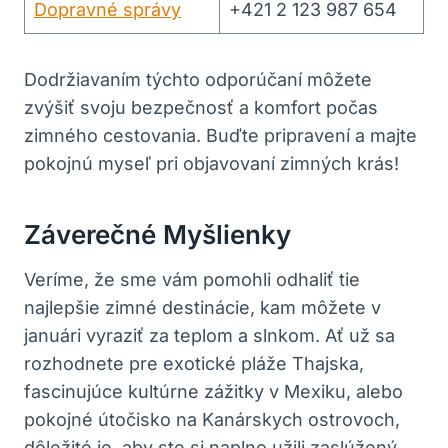
Dopravné správy
+421 2 123 987 654
Dodržiavaním týchto odporúčaní môžete
zvýšiť svoju bezpečnosť a komfort počas
zimného cestovania. Buďte pripravení a majte
pokojnú myseľ pri objavovaní zimných krás!
Záverečné Myšlienky
Veríme, že sme vám pomohli odhaliť tie
najlepšie zimné destinácie, kam môžete v
januári vyraziť za teplom a slnkom. Ať už sa
rozhodnete pre exotické pláže Thajska,
fascinujúce kultúrne zážitky v Mexiku, alebo
pokojné útočisko na Kanárskych ostrovoch,
dôležité je, aby ste si naplno užili zaslúžený