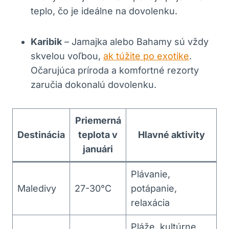
teplo, čo je ideálne na dovolenku.
Karibik
– Jamajka alebo Bahamy sú vždy
skvelou voľbou,
ak túžite po exotike
.
Očarujúca príroda a komfortné rezorty
zaručia dokonalú dovolenku.
Priemerná
Destinácia
teplota v
Hlavné aktivity
januári
Plávanie,
Maledivy
27-30°C
potápanie,
relaxácia
Pláže, kultúrne