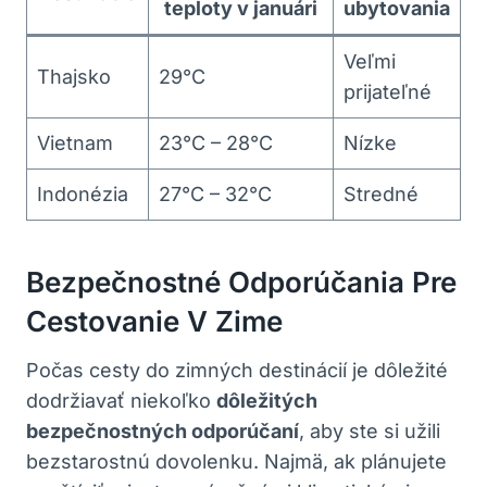
teploty v januári
ubytovania
Veľmi
Thajsko
29°C
prijateľné
Vietnam
23°C – 28°C
Nízke
Indonézia
27°C – 32°C
Stredné
Bezpečnostné Odporúčania Pre
Cestovanie V Zime
Počas cesty do zimných destinácií je dôležité
dodržiavať niekoľko
dôležitých
bezpečnostných odporúčaní
, aby ste si užili
bezstarostnú dovolenku. Najmä, ak plánujete