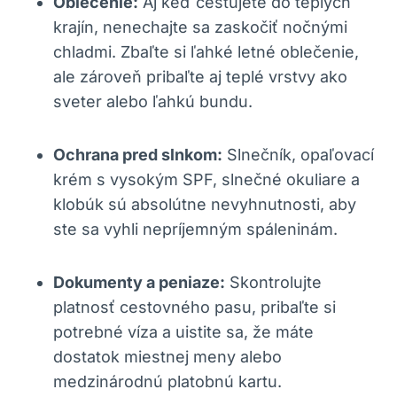
Oblečenie:
Aj keď cestujete do teplých
krajín, nenechajte sa zaskočiť nočnými
chladmi. Zbaľte si ľahké letné oblečenie,
ale zároveň pribaľte aj teplé vrstvy ako
sveter alebo ľahkú bundu.
Ochrana pred slnkom:
Slnečník, opaľovací
krém s vysokým SPF, slnečné okuliare a
klobúk sú absolútne nevyhnutnosti, aby
ste sa vyhli nepríjemným spáleninám.
Dokumenty a peniaze:
Skontrolujte
platnosť cestovného pasu, pribaľte si
potrebné víza a uistite sa, že máte
dostatok miestnej meny alebo
medzinárodnú platobnú kartu.