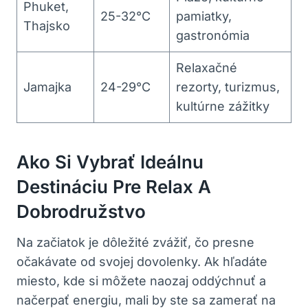
Phuket,
25-32°C
pamiatky,
Thajsko
gastronómia
Relaxačné
Jamajka
24-29°C
rezorty, turizmus,
kultúrne zážitky
Ako Si Vybrať Ideálnu
Destináciu Pre Relax A
Dobrodružstvo
Na začiatok je dôležité zvážiť, čo presne
očakávate od svojej dovolenky. Ak hľadáte
miesto, kde si môžete naozaj oddýchnuť a
načerpať energiu, mali by ste sa zamerať na