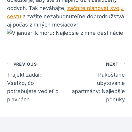
oddych. Tak neváhajte,
začnite plánovať svoju
cestu
a zažite nezabudnuteľné dobrodružstvá
aj počas zimných mesiacov!
Navigácia
PREVIOUS
NEXT
V
Trajekt zadar:
Pakoštane
Všetko, čo
ubytovanie
Článku
potrebujete vedieť o
apartmány: Najlepšie
plavbách
ponuky