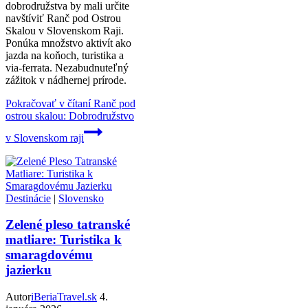
dobrodružstva by mali určite
navštíviť Ranč pod Ostrou
Skalou v Slovenskom Raji.
Ponúka množstvo aktivít ako
jazda na koňoch, turistika a
via-ferrata. Nezabudnuteľný
zážitok v nádhernej prírode.
Pokračovať v čítaní
Ranč pod
ostrou skalou: Dobrodružstvo
v Slovenskom raji
Destinácie
|
Slovensko
Zelené pleso tatranské
matliare: Turistika k
smaragdovému
jazierku
Autor
iBeriaTravel.sk
4.