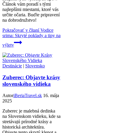
Článok vám poradí s tými
najlepšími miestami, ktoré vás
určite očaria. Buďte pripravení
na dobrodružstvo!
Pokračovať v čítaní
Vodice
srima: Skryté poklady a tipy na
výlety
Destinácie
|
Slovensko
Zuberec: Objavte krásy
slovenského vidieka
Autor
iBeriaTravel.sk
16. mája
2025
Zuberec je malebná dedinka
na Slovenskom vidieku, kde sa
stretávajú prírodné krásy a
historická architektúra.
Objavte tento skrytý klenot a