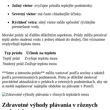
Južný vietor
: zvyčajne prináša teplejšie podmienky.
Severný vietor
: má často chladnejšie účinky.
Rýchlosť vetra
: silný vietor môže spôsobiť rýchlejšie
premiešanie vody.
Morské prúdy sú ďalším dôležitým aspektom. Prúdy môžu presúvať
teplú alebo studenú vodu z jednej oblasti do druhej, čím významne
ovplyvňujú teplotu mora.
Typ prúdu
Účinok na teplotu
Teplý prúd
Zvyšuje teplotu mora
Studený prúd
Znižuje teplotu mora
**Smer a intenzita prúdu** môžu variovať podľa sezóny a taktiež
podľa poveternostných podmienok. Preto je dôležité sledovať
pravidelné aktualizácie o prúdoch a veterných podmienkach, aby ste
si mohli naplánovať najlepšie obdobie na plávanie v Poreči.
Zdravotné výhody plávania v rôznych