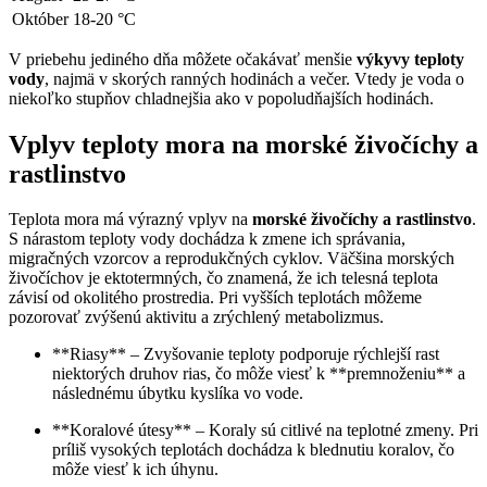
Október
18-20 °C
V priebehu jediného dňa môžete očakávať menšie
výkyvy teploty
vody
, najmä v skorých ranných hodinách a večer. Vtedy je voda o
niekoľko stupňov chladnejšia ako v popoludňajších hodinách.
Vplyv teploty mora na morské živočíchy a
rastlinstvo
Teplota mora má výrazný vplyv na
morské živočíchy a rastlinstvo
.
S nárastom teploty vody dochádza k zmene ich správania,
migračných vzorcov a reprodukčných cyklov. Väčšina morských
živočíchov je ektotermných, čo znamená, že ich telesná teplota
závisí od okolitého prostredia. Pri vyšších teplotách môžeme
pozorovať zvýšenú aktivitu a zrýchlený metabolizmus.
**Riasy** – Zvyšovanie teploty podporuje rýchlejší rast
niektorých druhov rias, čo môže viesť k **premnoženiu** a
následnému úbytku kyslíka vo vode.
**Koralové útesy** – Koraly sú citlivé na teplotné zmeny. Pri
príliš vysokých teplotách dochádza k blednutiu koralov, čo
môže viesť k ich úhynu.