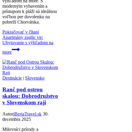
výhľadom na more. S
moderným vybavením a
prístupom k pláži sú ideálnou
voľbou pre dovolenku na
pobreží Chorvátska.
Pokračovať v čítaní
Apartmány zuglic vir:
Ubytovanie s výhľadom na
more
Destinácie
|
Slovensko
Ranč pod ostrou
skalou: Dobrodružstvo
v Slovenskom raji
Autor
iBeriaTravel.sk
30.
decembra 2025
Milovníci prírody a