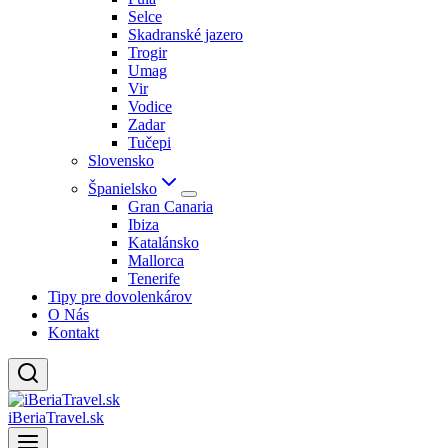
Selce
Skadranské jazero
Trogir
Umag
Vir
Vodice
Zadar
Tučepi
Slovensko
Španielsko
Gran Canaria
Ibiza
Katalánsko
Mallorca
Tenerife
Tipy pre dovolenkárov
O Nás
Kontakt
iBeriaTravel.sk