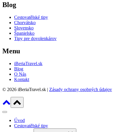
Blog
Cestovatělské tipy
Chorvátsko
Slovensko
Španielsko
Tipy pre dovolenkárov
Menu
iBeriaTravel.sk
Blog
O Nás
Kontakt
© 2026 iBeriaTravel.sk |
Zásady ochrany osobných údajov
Úvod
Cestovatělské tipy