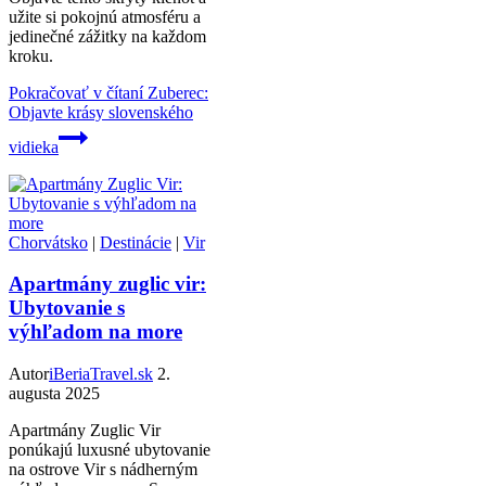
užite si pokojnú atmosféru a
jedinečné zážitky na každom
kroku.
Pokračovať v čítaní
Zuberec:
Objavte krásy slovenského
vidieka
Chorvátsko
|
Destinácie
|
Vir
Apartmány zuglic vir:
Ubytovanie s
výhľadom na more
Autor
iBeriaTravel.sk
2.
augusta 2025
Apartmány Zuglic Vir
ponúkajú luxusné ubytovanie
na ostrove Vir s nádherným