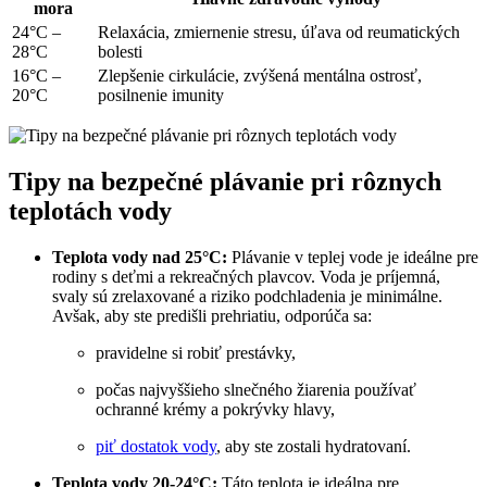
mora
24°C –
Relaxácia, zmiernenie stresu, úľava od reumatických
28°C
bolesti
16°C –
Zlepšenie cirkulácie, zvýšená mentálna ostrosť,
20°C
posilnenie imunity
Tipy na bezpečné plávanie pri rôznych
teplotách vody
Teplota vody nad 25°C:
Plávanie v teplej vode je ideálne pre
rodiny s deťmi a rekreačných plavcov. Voda je príjemná,
svaly sú zrelaxované a riziko podchladenia je minimálne.
Avšak, aby ste predišli prehriatiu, odporúča sa:
pravidelne si robiť prestávky,
počas najvyššieho slnečného žiarenia používať
ochranné krémy a pokrývky hlavy,
piť dostatok vody
, aby ste zostali hydratovaní.
Teplota vody 20-24°C:
Táto teplota je ideálna pre