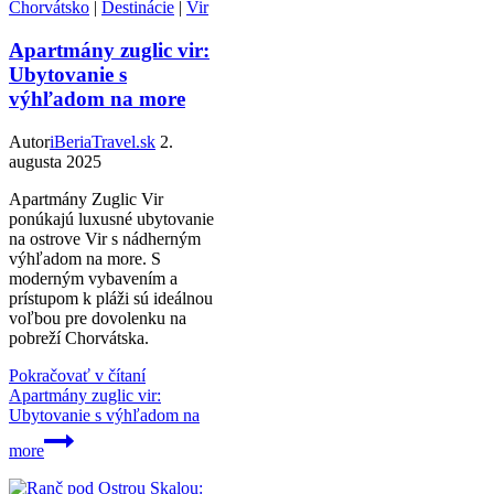
Chorvátsko
|
Destinácie
|
Vir
Apartmány zuglic vir:
Ubytovanie s
výhľadom na more
Autor
iBeriaTravel.sk
2.
augusta 2025
Apartmány Zuglic Vir
ponúkajú luxusné ubytovanie
na ostrove Vir s nádherným
výhľadom na more. S
moderným vybavením a
prístupom k pláži sú ideálnou
voľbou pre dovolenku na
pobreží Chorvátska.
Pokračovať v čítaní
Apartmány zuglic vir:
Ubytovanie s výhľadom na
more