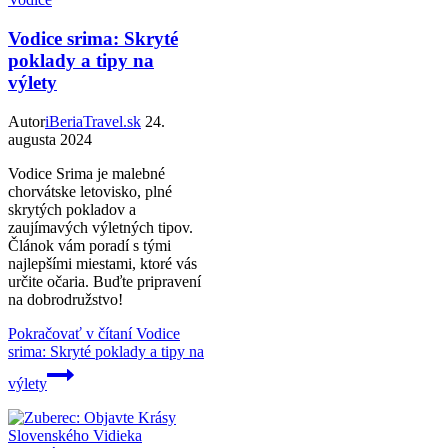
Vodice srima: Skryté
poklady a tipy na
výlety
Autor
iBeriaTravel.sk
24.
augusta 2024
Vodice Srima je malebné
chorvátske letovisko, plné
skrytých pokladov a
zaujímavých výletných tipov.
Článok vám poradí s tými
najlepšími miestami, ktoré vás
určite očaria. Buďte pripravení
na dobrodružstvo!
Pokračovať v čítaní
Vodice
srima: Skryté poklady a tipy na
výlety