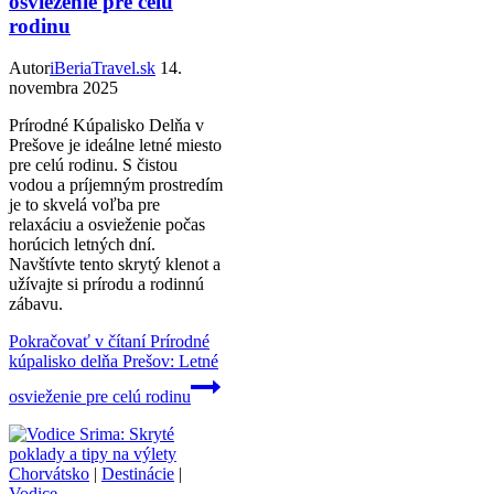
osvieženie pre celú
rodinu
Autor
iBeriaTravel.sk
14.
novembra 2025
Prírodné Kúpalisko Delňa v
Prešove je ideálne letné miesto
pre celú rodinu. S čistou
vodou a príjemným prostredím
je to skvelá voľba pre
relaxáciu a osvieženie počas
horúcich letných dní.
Navštívte tento skrytý klenot a
užívajte si prírodu a rodinnú
zábavu.
Pokračovať v čítaní
Prírodné
kúpalisko delňa Prešov: Letné
osvieženie pre celú rodinu
Chorvátsko
|
Destinácie
|
Vodice