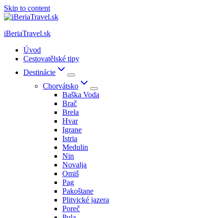
Skip to content
iBeriaTravel.sk
Úvod
Cestovatělské tipy
Destinácie
Chorvátsko
Baška Voda
Brač
Brela
Hvar
Igrane
Istria
Medulin
Nin
Novalja
Omiš
Pag
Pakoštane
Plitvické jazera
Poreč
Pula