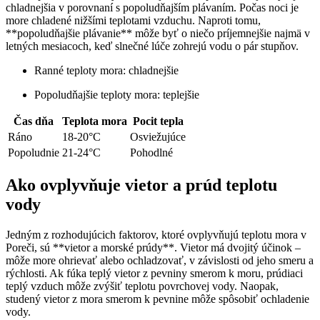
chladnejšia v porovnaní s popoludňajším plávaním. Počas noci je
more chladené nižšími teplotami vzduchu. Naproti tomu,
**popoludňajšie plávanie** môže byť o niečo príjemnejšie najmä v
letných mesiacoch, keď slnečné lúče zohrejú vodu o pár stupňov.
Ranné teploty mora: chladnejšie
Popoludňajšie teploty mora: teplejšie
Čas dňa
Teplota mora
Pocit tepla
Ráno
18-20°C
Osviežujúce
Popoludnie
21-24°C
Pohodlné
Ako ovplyvňuje vietor a prúd teplotu
vody
Jedným z rozhodujúcich faktorov, ktoré ovplyvňujú teplotu mora v
Poreči, sú **vietor a morské prúdy**. Vietor má dvojitý účinok –
môže more ohrievať alebo ochladzovať, v závislosti od jeho smeru a
rýchlosti. Ak fúka teplý vietor z pevniny smerom k moru, prúdiaci
teplý vzduch môže zvýšiť teplotu povrchovej vody. Naopak,
studený vietor z mora smerom k pevnine môže spôsobiť ochladenie
vody.