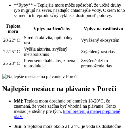
**Ryby** – Teplejšie more môže spôsobiť, že určité druhy
ryb migrujú na sever, hľadajúc chladnejšie vody. Okrem toho
sa mení ich reprodukčný cyklus a dostupnosť potravy.
Teplota
Vplyv na živočíchy
Vplyv na rastlinstvo
mora
Stredná aktivita, optimálny
20-22° C
Vyvážený ekosystém
rast
Vyššia aktivita, zvýšený
22-25° C
Zrýchlený rast rias
metabolizmus
Prenesenie habitatov, zmena
Zvýšené riziko
25-28° C
reprodukcie
premnoženia rias
Najlepšie mesiace na plávanie v Poreči
Máj
: Teplota mora dosahuje príjemných 18-20°C, čo
znamená, že voda začína byť vhodná na plávanie. Tento
mesiac je ideálny pre tých,
ktorí preferujú menej preplnené
pláže
.
Jún
: S teplotou mora okolo 21-24°C je voda už dostatočne