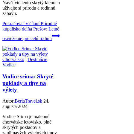
Navštívte tento skrytý klenot a
užívajte si prírodu a rodinnú
zábavu.
Pokračovať v čítaní
Prírodné
kúpalisko delňa Prešov: Letné
osvieženie pre celú rodinu
Chorvátsko
|
Destinácie
|
Vodice
Vodice srima: Skryté
poklady a tipy na
výlety
Autor
iBeriaTravel.sk
24.
augusta 2024
Vodice Srima je malebné
chorvátske letovisko, plné
skrytých pokladov a
zaujímavých výletných tipov.