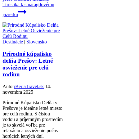
Turistika k smaragdovému
jazierku
Destinácie
|
Slovensko
Prírodné kúpalisko
delňa Prešov: Letné
osvieženie pre celú
rodinu
Autor
iBeriaTravel.sk
14.
novembra 2025
Prírodné Kúpalisko Delňa v
Prešove je ideálne letné miesto
pre celú rodinu. S čistou
vodou a príjemným prostredím
je to skvelá voľba pre
relaxáciu a osvieženie počas
horúcich letných dní.