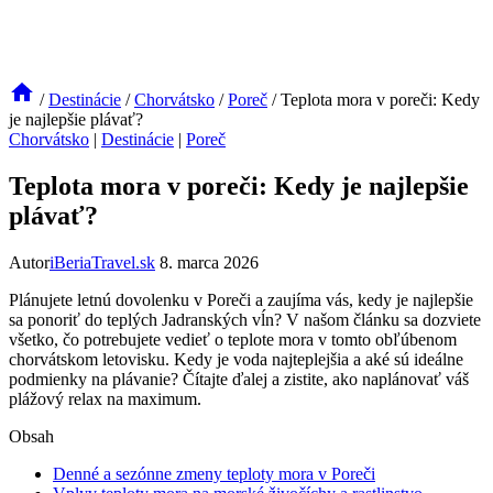
/
Destinácie
/
Chorvátsko
/
Poreč
/
Teplota mora v poreči: Kedy
je najlepšie plávať?
Chorvátsko
|
Destinácie
|
Poreč
Teplota mora v poreči: Kedy je najlepšie
plávať?
Autor
iBeriaTravel.sk
8. marca 2026
Plánujete letnú dovolenku v Poreči a zaujíma vás, kedy je najlepšie
sa ponoriť do teplých Jadranských vĺn? V našom článku sa dozviete
všetko, čo potrebujete vedieť o teplote mora v tomto obľúbenom
chorvátskom letovisku. Kedy je voda najteplejšia a aké sú ideálne
podmienky na plávanie? Čítajte ďalej a zistite, ako naplánovať váš
plážový relax na maximum.
Obsah
Denné a sezónne zmeny teploty mora v Poreči