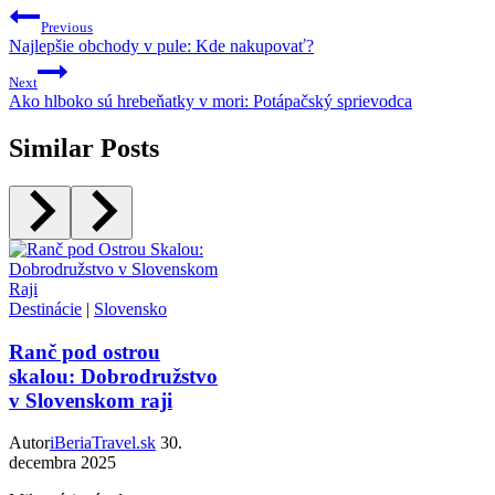
Previous
Najlepšie obchody v pule: Kde nakupovať?
Next
Ako hlboko sú hrebeňatky v mori: Potápačský sprievodca
Similar Posts
Destinácie
|
Slovensko
Ranč pod ostrou
skalou: Dobrodružstvo
v Slovenskom raji
Autor
iBeriaTravel.sk
30.
decembra 2025