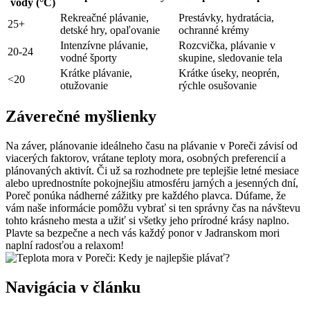
vody (°C)
Rekreačné plávanie,
Prestávky, hydratácia,
25+
detské hry, opaľovanie
ochranné krémy
Intenzívne plávanie,
Rozcvička, plávanie v
20-24
vodné športy
skupine, sledovanie tela
Krátke plávanie,
Krátke úseky, neoprén,
<20
otužovanie
rýchle osušovanie
Záverečné myšlienky
Na záver, plánovanie ideálneho času na plávanie v Poreči závisí od
viacerých faktorov, vrátane teploty mora, osobných preferencií a
plánovaných aktivít. Či už sa rozhodnete pre teplejšie letné mesiace
alebo uprednostníte pokojnejšiu atmosféru jarných a jesenných dní,
Poreč ponúka nádherné zážitky pre každého plavca. Dúfame, že
vám naše informácie pomôžu vybrať si ten správny čas na návštevu
tohto krásneho mesta a užiť si všetky jeho prírodné krásy naplno.
Plavte sa bezpečne a nech vás každý ponor v Jadranskom mori
naplní radosťou a relaxom!
Navigácia v článku