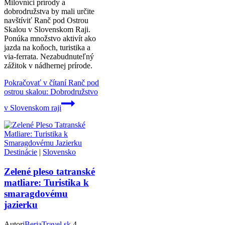
Milovníci prírody a
dobrodružstva by mali určite
navštíviť Ranč pod Ostrou
Skalou v Slovenskom Raji.
Ponúka množstvo aktivít ako
jazda na koňoch, turistika a
via-ferrata. Nezabudnuteľný
zážitok v nádhernej prírode.
Pokračovať v čítaní
Ranč pod
ostrou skalou: Dobrodružstvo
v Slovenskom raji
Destinácie
|
Slovensko
Zelené pleso tatranské
matliare: Turistika k
smaragdovému
jazierku
Autor
iBeriaTravel.sk
4.