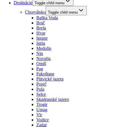
Destinácie
Toggle child menu
Chorvátsko
Toggle child menu
Baška Voda
Brač
Brela
Hvar
Igrane
Istria
Medulin
Nin
Novalja
Omiš
Pag
Pakoštane
Plitvické jazera
Poreč
Pula
Selce
Skadranské jazero
Trogir
Umag
Vir
Vodice
Zadar