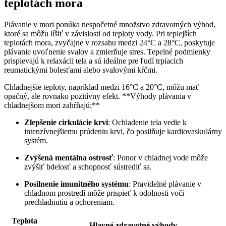
teplotách mora
Plávanie v mori ponúka nespočetné množstvo zdravotných výhod,
ktoré sa môžu líšiť v závislosti od teploty vody. Pri teplejších
teplotách mora, zvyčajne v rozsahu medzi 24°C a 28°C, poskytuje
plávanie uvoľnenie svalov a zmierňuje stres. Tepelné podmienky
prispievajú k relaxácii tela a sú ideálne pre ľudí trpiacich
reumatickými bolesťami alebo svalovými kŕčmi.
Chladnejšie teploty, napríklad medzi 16°C a 20°C, môžu mať
opačný, ale rovnako pozitívny efekt. **Výhody plávania v
chladnejšom mori zahŕňajú:**
Zlepšenie cirkulácie krvi
: Ochladenie tela vedie k
intenzívnejšiemu prúdeniu krvi, čo posilňuje kardiovaskulárny
systém.
Zvýšená mentálna ostrosť
: Ponor v chladnej vode môže
zvýšiť bdelosť a schopnosť sústrediť sa.
Posilnenie imunitného systému
: Pravidelné plávanie v
chladnom prostredí môže prispieť k odolnosti voči
prechladnutiu a ochoreniam.
Teplota
Hlavné zdravotné výhody