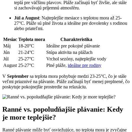
teplá pre väčšinu plavcov. Pláže začínajú byť živšie, ale stále
si zachovávajú príjemnú atmosféru.
Júl a August
: Najteplejšie mesiace s teplotou mora až 25-
27°C. Pláže sú plné života a ideálne pre dovolenky s rodinou
alebo priateľmi.
Mesiac
Teplota mora
Charakteristika
Máj
18-20°C
Ideálne pre pokojné plávanie
Jún
21-24°C
Stúpa aktivita na plážach
Júl
25-27°C
Vrchol sezóny, najteplejšie vody
August
25-27°C
Plné pláže,
ideálne pre rodiny
V
September
sa teplota mora pohybuje medzi 23-25°C, čo je stále
veľmi priaznivé na plávanie. Pláže začínajú byť menej preplnené, čo
poskytuje pokojnejšie prostredie na relaxáciu.
Ranné vs. popoludňajšie plávanie: Kedy
je more teplejšie?
Ranné plávanie môže byť osviežujúce, no teplota mora je zvyčajne