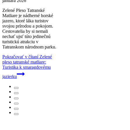
januára 2026
Zelené Pleso Tatranské
Matliare je nádherné horské
jazero, ktoré láka turistov
svojou prírodou a pokojom.
Cestovatelia by si nemali
nechať ujsť túto jedinečnú
turistickú atrakciu v
Tatranskom národnom parku.
Pokračovať v čítaní
Zelené
pleso tatranské matliare:
Turistika k smaragdovému
jazierku