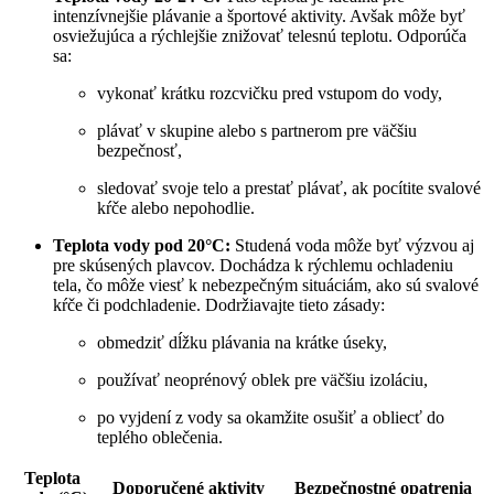
intenzívnejšie plávanie a športové aktivity. Avšak môže byť
osviežujúca a rýchlejšie znižovať telesnú teplotu. Odporúča
sa:
vykonať krátku rozcvičku pred vstupom do vody,
plávať v skupine alebo s partnerom pre väčšiu
bezpečnosť,
sledovať svoje telo a prestať plávať, ak pocítite svalové
kŕče alebo nepohodlie.
Teplota vody pod 20°C:
Studená voda môže byť výzvou aj
pre skúsených plavcov. Dochádza k rýchlemu ochladeniu
tela, čo môže viesť k nebezpečným situáciám, ako sú svalové
kŕče či podchladenie. Dodržiavajte tieto zásady:
obmedziť dĺžku plávania na krátke úseky,
používať neoprénový oblek pre väčšiu izoláciu,
po vyjdení z vody sa okamžite osušiť a obliecť do
teplého oblečenia.
Teplota
Doporučené aktivity
Bezpečnostné opatrenia