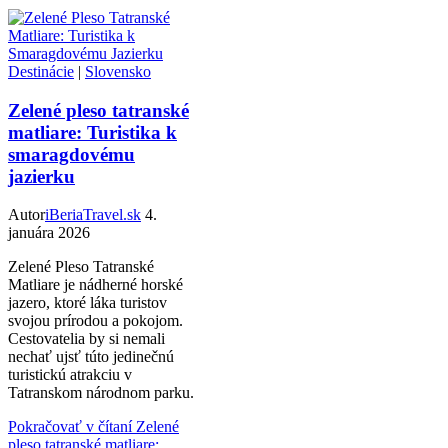
Destinácie
|
Slovensko
Zelené pleso tatranské
matliare: Turistika k
smaragdovému
jazierku
Autor
iBeriaTravel.sk
4.
januára 2026
Zelené Pleso Tatranské
Matliare je nádherné horské
jazero, ktoré láka turistov
svojou prírodou a pokojom.
Cestovatelia by si nemali
nechať ujsť túto jedinečnú
turistickú atrakciu v
Tatranskom národnom parku.
Pokračovať v čítaní
Zelené
pleso tatranské matliare: