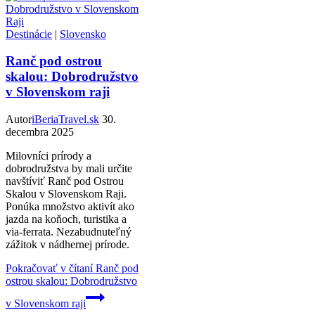
Destinácie
|
Slovensko
Ranč pod ostrou
skalou: Dobrodružstvo
v Slovenskom raji
Autor
iBeriaTravel.sk
30.
decembra 2025
Milovníci prírody a
dobrodružstva by mali určite
navštíviť Ranč pod Ostrou
Skalou v Slovenskom Raji.
Ponúka množstvo aktivít ako
jazda na koňoch, turistika a
via-ferrata. Nezabudnuteľný
zážitok v nádhernej prírode.
Pokračovať v čítaní
Ranč pod
ostrou skalou: Dobrodružstvo
v Slovenskom raji