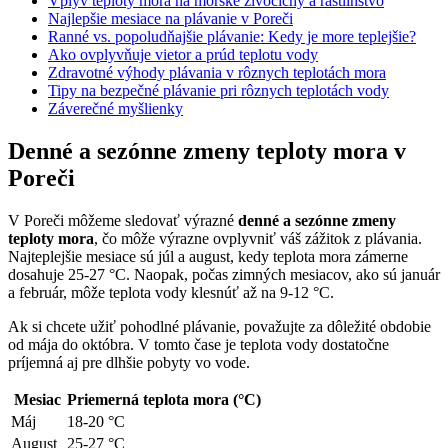
Vplyv teploty mora na morské živočíchy a rastlinstvo
Najlepšie mesiace na plávanie v Poreči
Ranné vs. popoludňajšie plávanie: Kedy je more teplejšie?
Ako ovplyvňuje vietor a prúd teplotu vody
Zdravotné výhody plávania v rôznych teplotách mora
Tipy na bezpečné plávanie pri rôznych teplotách vody
Záverečné myšlienky
Denné a sezónne zmeny teploty mora v
Poreči
V Poreči môžeme sledovať výrazné
denné a sezónne zmeny
teploty mora
, čo môže výrazne ovplyvniť váš zážitok z plávania.
Najteplejšie mesiace sú júl a august, kedy teplota mora zámerne
dosahuje 25-27 °C. Naopak, počas zimných mesiacov, ako sú január
a február, môže teplota vody klesnúť až na 9-12 °C.
Ak si chcete užiť pohodlné plávanie, považujte za dôležité obdobie
od mája do októbra. V tomto čase je teplota vody dostatočne
príjemná aj pre dlhšie pobyty vo vode.
Mesiac
Priemerná teplota mora (°C)
Máj
18-20 °C
August
25-27 °C