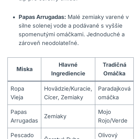
Papas Arrugadas:
Malé zemiaky varené v
silne solenej vode a podávané s vyššie
spomenutými omáčkami. Jednoduché a
zároveň neodolateľné.
Hlavné
Tradičná
Miska
Ingrediencie
Omáčka
Ropa
Hovädzie/Kuracie,
Paradajková
Vieja
Cícer, Zemiaky
omáčka
Papas
Mojo
Zemiaky
Arrugadas
Rojo/Verde
Pescado
Olivový