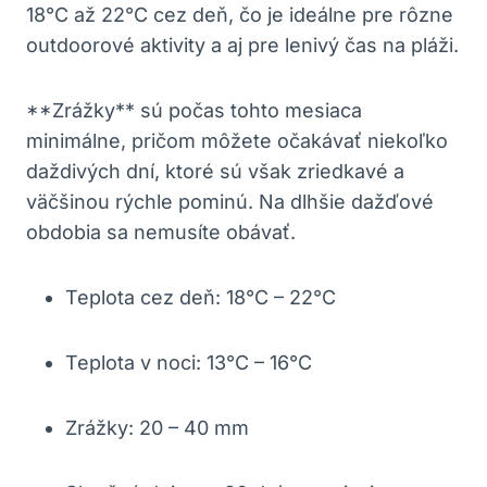
18°C až 22°C cez deň, čo je ideálne pre rôzne
outdoorové aktivity a aj pre lenivý čas na pláži.
**Zrážky** sú počas tohto mesiaca
minimálne, pričom môžete očakávať niekoľko
daždivých dní, ktoré sú však zriedkavé a
väčšinou rýchle pominú. Na dlhšie dažďové
obdobia sa nemusíte obávať.
Teplota cez deň: 18°C – 22°C
Teplota v noci: 13°C – 16°C
Zrážky: 20 – 40 mm