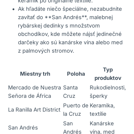
keramík po originálne textílie.
Ak hľadáte niečo špeciálne, nezabudnite
zavítať do **San Andrés**, malebnej
rybárskej dedinky s množstvom
obchodíkov, kde môžete nájsť jedinečné
darčeky ako sú kanárske vína alebo med
z palmových stromov.
Typ
Miestny trh
Poloha
produktov
Mercado de Nuestra
Santa
Rukodielnosti,
Señora de África
Cruz
šperky
Puerto de
Keramika,
La Ranilla Art District
la Cruz
textílie
San
Kanárske
San Andrés
Andrés
vína, med