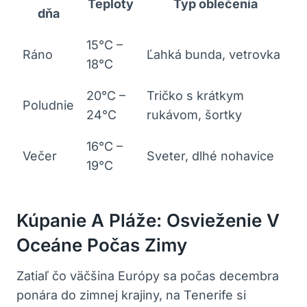
Teploty
Typ oblečenia
dňa
15°C –
Ráno
Ľahká bunda, vetrovka
18°C
20°C –
Tričko s krátkym
Poludnie
24°C
rukávom, šortky
16°C –
Večer
Sveter, dlhé nohavice
19°C
Kúpanie A Pláže: Osvieženie V
Oceáne Počas Zimy
Zatiaľ čo väčšina Európy sa počas decembra
ponára do zimnej krajiny, na Tenerife si