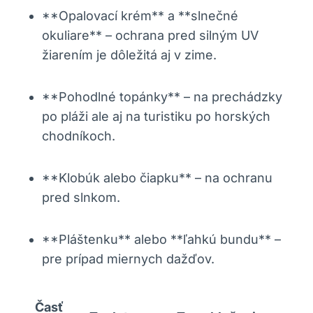
**Opalovací krém** a **slnečné
okuliare** – ochrana pred silným UV
žiarením je dôležitá aj v zime.
**Pohodlné topánky** – na prechádzky
po pláži ale aj na turistiku po horských
chodníkoch.
**Klobúk alebo čiapku** – na ochranu
pred slnkom.
**Pláštenku** alebo **ľahkú bundu** –
pre prípad miernych dažďov.
Časť