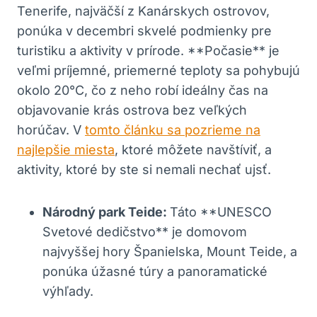
Tenerife, najväčší z Kanárskych ostrovov,
ponúka v decembri skvelé podmienky pre
turistiku a aktivity v prírode. **Počasie** je
veľmi príjemné, priemerné teploty sa pohybujú
okolo 20°C, čo z neho robí ideálny čas na
objavovanie krás ostrova bez veľkých
horúčav. V
tomto článku sa pozrieme na
najlepšie miesta
, ktoré môžete navštíviť, a
aktivity, ktoré by ste si nemali nechať ujsť.
Národný park Teide:
Táto **UNESCO
Svetové dedičstvo** je domovom
najvyššej hory Španielska, Mount Teide, a
ponúka úžasné túry a panoramatické
výhľady.