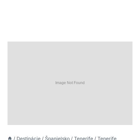
/
Destinácie
/
Španielsko
/
Tenerife
/
Tenerife