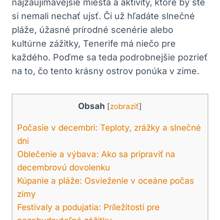
najzaujímavejšie miesta a aktivity, ktoré by ste
si nemali nechať ujsť. Či už hľadáte slnečné
pláže, úžasné prírodné scenérie alebo
kultúrne zážitky, Tenerife má niečo pre
každého. Poďme sa teda podrobnejšie pozrieť
na to, čo tento krásny ostrov ponúka v zime.
Obsah
[
zobraziť
]
Počasie v decembri: Teploty, zrážky a slnečné
dni
Oblečenie a výbava: Ako sa pripraviť na
decembrovú dovolenku
Kúpanie a pláže: Osvieženie v oceáne počas
zimy
Festivaly a podujatia: Príležitosti pre