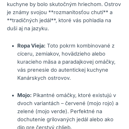
kuchyne by bolo skutočným hriechom. Ostrov
je známy svojou **rozmanitosťou chutí** a
**tradičných jedál**, ktoré vás pohladia na
duši aj na jazyku.
Ropa Vieja:
Toto pokrm kombinované z
cíceru, zemiakov, hovädzieho alebo
kuracieho mäsa a paradajkovej omáčky,
vás prenesie do autentickej kuchyne
Kanárskych ostrovov.
Mojo:
Pikantné omáčky, ktoré existujú v
dvoch variantách – červené (mojo rojo) a
zelené (mojo verde). Perfektné na
dochutenie grilovaných jedál alebo ako
dip pre čerstvý chlieb.