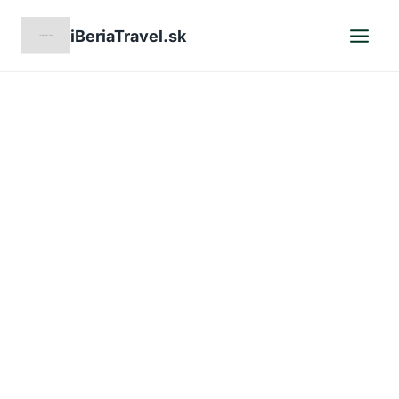
Skip
iBeriaTravel.sk
to
content