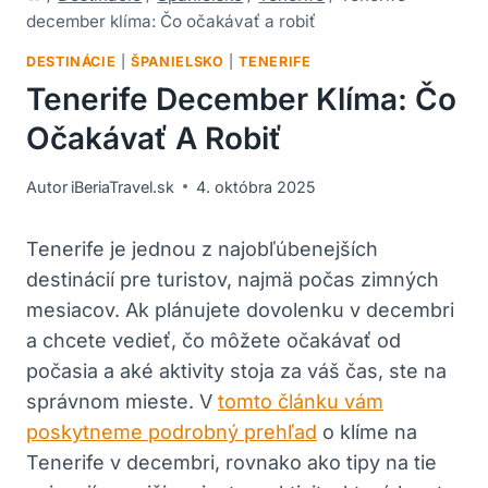
december klíma: Čo očakávať a robiť
DESTINÁCIE
|
ŠPANIELSKO
|
TENERIFE
Tenerife December Klíma: Čo
Očakávať A Robiť
Autor
iBeriaTravel.sk
4. októbra 2025
Tenerife je jednou z najobľúbenejších
destinácií pre turistov, najmä počas zimných
mesiacov. Ak plánujete dovolenku v decembri
a chcete vedieť, čo môžete očakávať od
počasia a aké aktivity stoja za váš čas, ste na
správnom mieste. V
tomto článku vám
poskytneme podrobný prehľad
o klíme na
Tenerife v decembri, rovnako ako tipy na tie