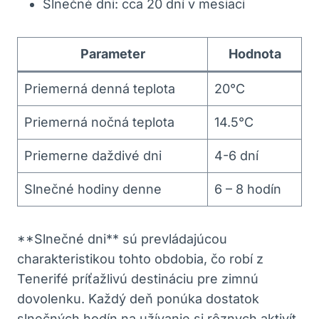
Slnečné dni: cca 20 dní v mesiaci
Parameter
Hodnota
Priemerná denná teplota
20°C
Priemerná nočná teplota
14.5°C
Priemerne daždivé dni
4-6 dní
Slnečné hodiny denne
6 – 8 hodín
**Slnečné dni** sú prevládajúcou
charakteristikou tohto obdobia, čo robí z
Tenerifé príťažlivú destináciu pre zimnú
dovolenku. Každý deň ponúka dostatok
slnečných hodín na užívanie si rôznych aktivít,