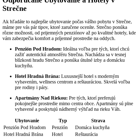
Odporúčané Ubytovanie a Hotely v
Strečne
Ak hľadáte to najlepšie ubytovanie počas vášho pobytu v Strečne,
máme pre vás pár tipov, ktoré zaručene oceníte. Strečno ponúka
rôzne možnosti, od prijemných penziónov až po kvalitné hotely, kde
vám zabezpečia komfort a príjemné prostredie na oddych.
Penzión Pod Hradom:
Ideálna voľba pre tých, ktorí chcú
zažiť autentickú atmosféru Strečna. Nachádza sa v tesnej
blízkosti hradu Strečno a ponúka útulné izby a domácku
kuchyňu.
Hotel Hradná Brána:
Luxusnejší hotel s moderným
vybavením, wellness centrom a reštauráciou. Skvelá voľba
pre rodiny i páry.
Apartmány Nad Riekou:
Pre tých, ktorí preferujú
pokojnejšie prostredie mimo centra obce. Apartmány sú plne
vybavené a poskytujú nádherný výhľad na rieku Váh.
Ubytovanie
Typ
Strava
Penzión Pod Hradom
Penzión
Domáca kuchyňa
Hotel Hradná Brána
Hotel
Reštaurácia