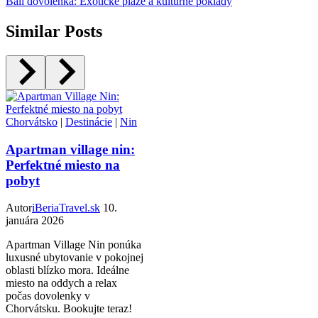
Bali dovolenka: Exotické pláže a kultúrne poklady
Similar Posts
Chorvátsko
|
Destinácie
|
Nin
Apartman village nin:
Perfektné miesto na
pobyt
Autor
iBeriaTravel.sk
10.
januára 2026
Apartman Village Nin ponúka
luxusné ubytovanie v pokojnej
oblasti blízko mora. Ideálne
miesto na oddych a relax
počas dovolenky v
Chorvátsku. Bookujte teraz!