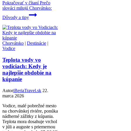
Pokračovať v čítaní
Prečo
slováci milujú Chorvátsko:
Dôvody a tipy
Chorvátsko
|
Destinácie
|
Vodice
Teplota vody vo
vodiciach: Kedy je
najlepšie obdobie na
kúpanie
Autor
iBeriaTravel.sk
22.
marca 2026
Vodice, malé pobrežné mesto
na chorvátskej riviére, ponúka
nádherné zážitky z kúpania.
Teplota mora dosahuje vrchol
v júli a auguste s priemernou