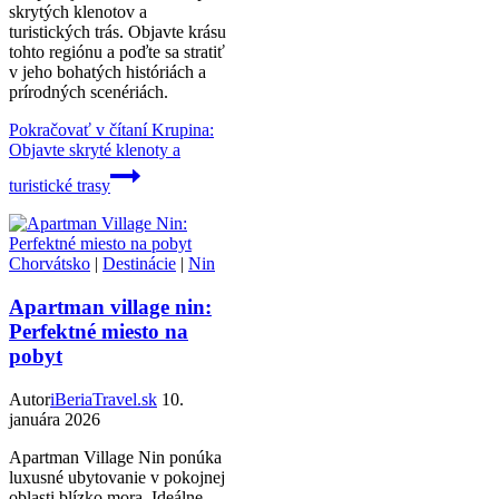
skrytých klenotov a
turistických trás. Objavte krásu
tohto regiónu a poďte sa stratiť
v jeho bohatých históriách a
prírodných scenériách.
Pokračovať v čítaní
Krupina:
Objavte skryté klenoty a
turistické trasy
Chorvátsko
|
Destinácie
|
Nin
Apartman village nin:
Perfektné miesto na
pobyt
Autor
iBeriaTravel.sk
10.
januára 2026
Apartman Village Nin ponúka
luxusné ubytovanie v pokojnej
oblasti blízko mora. Ideálne