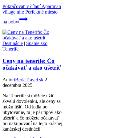
Pokračovať v čítaní
Apartman
village nin: Perfektné miesto
na pobyt
Destinácie
|
Španielsko
|
Tenerife
Ceny na tenerife: Čo
očakávať a ako ušetriť
Autor
iBeriaTravel.sk
2.
decembra 2025
Na Tenerife si môžete užiť
skvelú dovolenku, ale ceny sa
môžu líšiť. Od jedla po
ubytovanie, tu je pár tipov ako
ušetriť a čo môžete očakávať
pri nakupovaní na tejto krásnej
kanárskej destinácii.