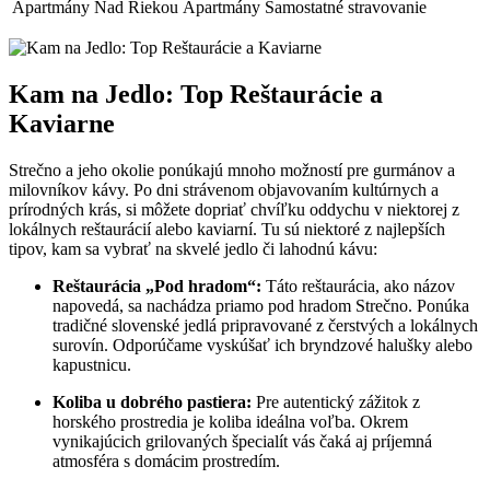
Apartmány Nad Riekou
Apartmány
Samostatné stravovanie
Kam na Jedlo: Top Reštaurácie a
Kaviarne
Strečno a jeho okolie ponúkajú mnoho možností pre gurmánov a
milovníkov kávy. Po dni strávenom objavovaním kultúrnych a
prírodných krás, si môžete dopriať chvíľku oddychu v niektorej z
lokálnych reštaurácií alebo kaviarní. Tu sú niektoré z najlepších
tipov, kam sa vybrať na skvelé jedlo či lahodnú kávu:
Reštaurácia „Pod hradom“:
Táto reštaurácia, ako názov
napovedá, sa nachádza priamo pod hradom Strečno. Ponúka
tradičné slovenské jedlá pripravované z čerstvých a lokálnych
surovín. Odporúčame vyskúšať ich bryndzové halušky alebo
kapustnicu.
Koliba u dobrého pastiera:
Pre autentický zážitok z
horského prostredia je koliba ideálna voľba. Okrem
vynikajúcich grilovaných špecialít vás čaká aj príjemná
atmosféra s domácim prostredím.