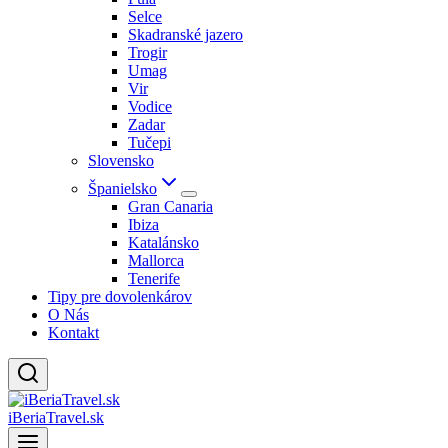
Selce
Skadranské jazero
Trogir
Umag
Vir
Vodice
Zadar
Tučepi
Slovensko
Španielsko
Gran Canaria
Ibiza
Katalánsko
Mallorca
Tenerife
Tipy pre dovolenkárov
O Nás
Kontakt
iBeriaTravel.sk