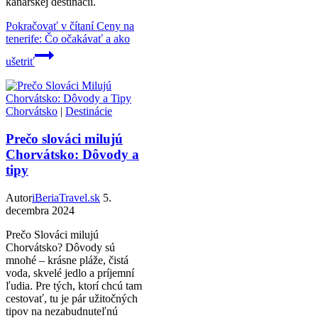
kanárskej destinácii.
Pokračovať v čítaní
Ceny na
tenerife: Čo očakávať a ako
ušetriť
Chorvátsko
|
Destinácie
Prečo slováci milujú
Chorvátsko: Dôvody a
tipy
Autor
iBeriaTravel.sk
5.
decembra 2024
Prečo Slováci milujú
Chorvátsko? Dôvody sú
mnohé – krásne pláže, čistá
voda, skvelé jedlo a príjemní
ľudia. Pre tých, ktorí chcú tam
cestovať, tu je pár užitočných
tipov na nezabudnuteľnú