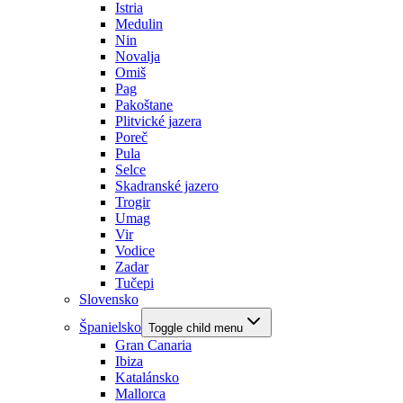
Istria
Medulin
Nin
Novalja
Omiš
Pag
Pakoštane
Plitvické jazera
Poreč
Pula
Selce
Skadranské jazero
Trogir
Umag
Vir
Vodice
Zadar
Tučepi
Slovensko
Španielsko
Toggle child menu
Gran Canaria
Ibiza
Katalánsko
Mallorca