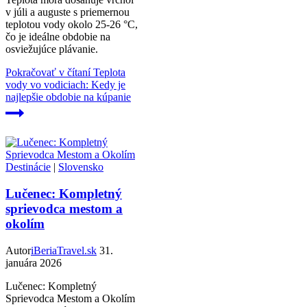
v júli a auguste s priemernou
teplotou vody okolo 25-26 °C,
čo je ideálne obdobie na
osviežujúce plávanie.
Pokračovať v čítaní
Teplota
vody vo vodiciach: Kedy je
najlepšie obdobie na kúpanie
Destinácie
|
Slovensko
Lučenec: Kompletný
sprievodca mestom a
okolím
Autor
iBeriaTravel.sk
31.
januára 2026
Lučenec: Kompletný
Sprievodca Mestom a Okolím