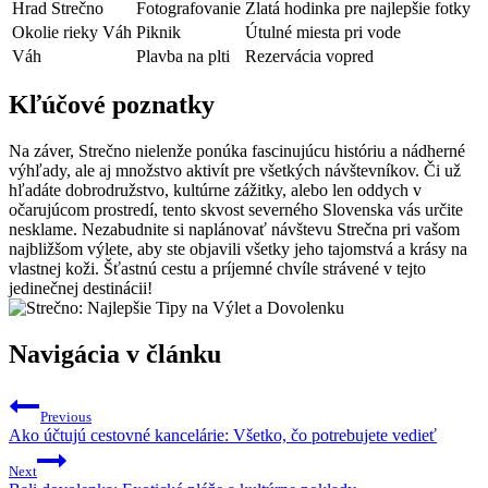
Hrad Strečno
Fotografovanie
Zlatá hodinka pre najlepšie fotky
Okolie rieky Váh
Piknik
Útulné miesta pri vode
Váh
Plavba na plti
Rezervácia vopred
Kľúčové poznatky
Na záver, Strečno nielenže ponúka fascinujúcu históriu a nádherné
výhľady, ale aj množstvo aktivít pre všetkých návštevníkov. Či už
hľadáte dobrodružstvo, kultúrne zážitky, alebo len oddych v
očarujúcom prostredí, tento skvost severného Slovenska vás určite
nesklame. Nezabudnite si naplánovať návštevu Strečna pri vašom
najbližšom výlete, aby ste objavili všetky jeho tajomstvá a krásy na
vlastnej koži. Šťastnú cestu a príjemné chvíle strávené v tejto
jedinečnej destinácii!
Navigácia v článku
Previous
Ako účtujú cestovné kancelárie: Všetko, čo potrebujete vedieť
Next