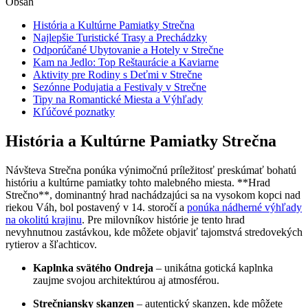
Obsah
História a Kultúrne Pamiatky Strečna
Najlepšie Turistické Trasy a Prechádzky
Odporúčané Ubytovanie a Hotely v Strečne
Kam na Jedlo: Top Reštaurácie a Kaviarne
Aktivity pre Rodiny s Deťmi v Strečne
Sezónne Podujatia a Festivaly v Strečne
Tipy na Romantické Miesta a Výhľady
Kľúčové poznatky
História a Kultúrne Pamiatky Strečna
Návšteva Strečna ponúka výnimočnú príležitosť preskúmať bohatú
históriu a kultúrne pamiatky tohto malebného miesta. **Hrad
Strečno**, dominantný hrad nachádzajúci sa na vysokom kopci nad
riekou Váh, bol postavený v 14. storočí a
ponúka nádherné výhľady
na okolitú krajinu
. Pre milovníkov histórie je tento hrad
nevyhnutnou zastávkou, kde môžete objaviť tajomstvá stredovekých
rytierov a šľachticov.
Kaplnka svätého Ondreja
– unikátna gotická kaplnka
zaujme svojou architektúrou aj atmosférou.
Strečniansky skanzen
– autentický skanzen, kde môžete