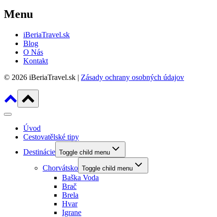
Menu
iBeriaTravel.sk
Blog
O Nás
Kontakt
© 2026 iBeriaTravel.sk |
Zásady ochrany osobných údajov
Úvod
Cestovatělské tipy
Destinácie
Toggle child menu
Chorvátsko
Toggle child menu
Baška Voda
Brač
Brela
Hvar
Igrane