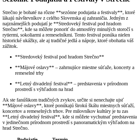
Strečno je bohaté na rôzne **sezónne podujatia a festivaly**, ktoré
lákajú návštevníkov z celého Slovenska aj zahraničia. Jedným z
najznámejších podujatí je **Stredoveký festival pod hradom
Strečno**, kde sa môžete ponoriť do atmosféry minulých storočí s
rytiermi, sokoliarmi a remeselníkmi. Tento festival ponúka nielen
historické ukážky, ale aj tradičné jedlá a nápoje, ktoré obohatia váš
zážitok.
**Stredoveký festival pod hradom Strečno**
**Májové oslavy** – zahrnujúce miestne súťaže, koncerty a
remeselné trhy
**Letný divadelný festival** – predstavenia v prírodnom
prostredí s výhľadom na hrad
Ak ste fanúšikom tradičných zvykov, určite si nenechajte ujsť
**Májové oslavy**, ktoré ponúkajú širokú škálu miestnych súťaží,
koncertov a remeselných trhov. Pre milovníkov kultúry je tu zas
**Letný divadelný festival**, kde si môžete vychutnať predstavenia
v jedinečnom prírodnom prostredí s panoramatickým výhľadom na
hrad Strečno.
Podujatie
Termín