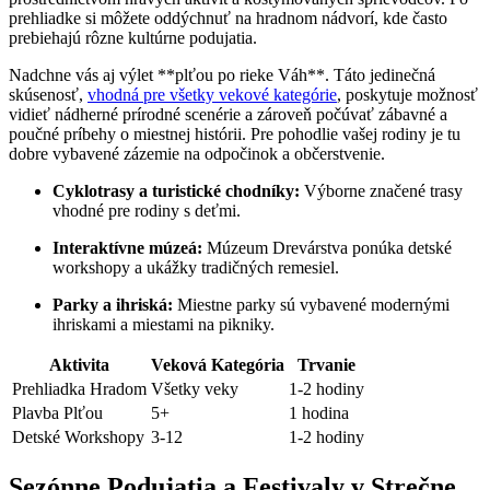
prehliadke si môžete oddýchnuť na hradnom nádvorí, kde často
prebiehajú rôzne kultúrne podujatia.
Nadchne vás aj výlet **plťou po rieke Váh**. Táto jedinečná
skúsenosť,
vhodná pre všetky vekové kategórie
, poskytuje možnosť
vidieť nádherné prírodné scenérie a zároveň počúvať zábavné a
poučné príbehy o miestnej histórii. Pre pohodlie vašej rodiny je tu
dobre vybavené zázemie na odpočinok a občerstvenie.
Cyklotrasy a turistické chodníky:
Výborne značené trasy
vhodné pre rodiny s deťmi.
Interaktívne múzeá:
Múzeum Drevárstva ponúka detské
workshopy a ukážky tradičných remesiel.
Parky a ihriská:
Miestne parky sú vybavené modernými
ihriskami a miestami na pikniky.
Aktivita
Veková Kategória
Trvanie
Prehliadka Hradom
Všetky veky
1-2 hodiny
Plavba Plťou
5+
1 hodina
Detské Workshopy
3-12
1-2 hodiny
Sezónne Podujatia a Festivaly v Strečne