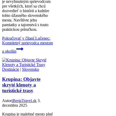
je nevyhnutným sprievodcom
pre všetkých, ktorí sa chcú
dozvedieť o histórii a kultúre
tohto úžasného slovenského
mesta. Navštívte jeho
pamiatky a tajomstvá s touto
praktickou príručkou.
Pokračovať v čítaní
Lučenec:
Kompletný sprievodca mestom
a okolím
Destinácie
|
Slovensko
Krupina: Objavte
skryté klenoty a
turistické trasy
Autor
iBeriaTravel.sk
3.
decembra 2025
Krupina je malebné mesto plné