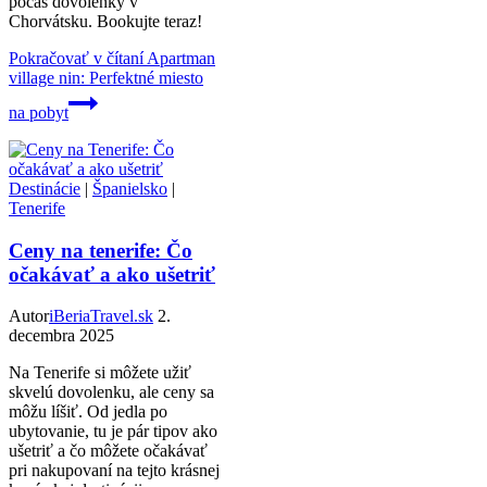
počas dovolenky v
Chorvátsku. Bookujte teraz!
Pokračovať v čítaní
Apartman
village nin: Perfektné miesto
na pobyt
Destinácie
|
Španielsko
|
Tenerife
Ceny na tenerife: Čo
očakávať a ako ušetriť
Autor
iBeriaTravel.sk
2.
decembra 2025
Na Tenerife si môžete užiť
skvelú dovolenku, ale ceny sa
môžu líšiť. Od jedla po
ubytovanie, tu je pár tipov ako
ušetriť a čo môžete očakávať
pri nakupovaní na tejto krásnej