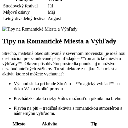
Stredoveký festival
Júl
Májové oslavy
Máj
Letný divadelný festival
August
Tipy na Romantické Miesta a Výhľady
Strečno, malebná obec situovaná v severnom Slovensku, je ideálnou
destináciou pre zamilované páry hľadajúce **romantické miesta a
výhľady**. Okrem pôsobivého prostredia ponúka aj množstvo
nezabudnuteľných zážitkov. Tu sú niektoré z najkrajších miest a
aktivít, ktoré si môžete vychutnať:
Východ slnka pri hrade Strečno – **magický výhľad** na
rieku Váh a okolitú prírodu.
Prechádzka okolo rieky Váh s možnosťou pikniku na brehu.
Plavba na plti – tradičná aktivita s romantickou atmosférou a
nádhernými výhľadmi.
Miesto
Aktivita
Tip