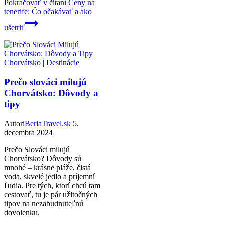
Pokračovať v čítaní
Ceny na
tenerife: Čo očakávať a ako
ušetriť
Chorvátsko
|
Destinácie
Prečo slováci milujú
Chorvátsko: Dôvody a
tipy
Autor
iBeriaTravel.sk
5.
decembra 2024
Prečo Slováci milujú
Chorvátsko? Dôvody sú
mnohé – krásne pláže, čistá
voda, skvelé jedlo a príjemní
ľudia. Pre tých, ktorí chcú tam
cestovať, tu je pár užitočných
tipov na nezabudnuteľnú
dovolenku.