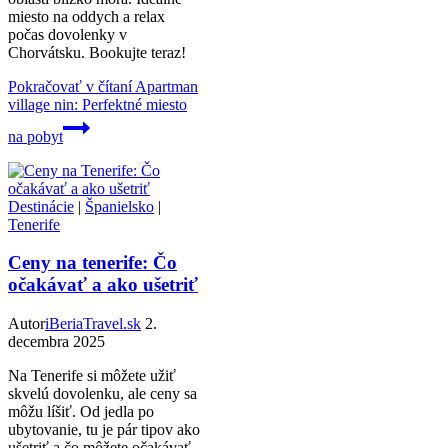
miesto na oddych a relax
počas dovolenky v
Chorvátsku. Bookujte teraz!
Pokračovať v čítaní
Apartman
village nin: Perfektné miesto
na pobyt
Destinácie
|
Španielsko
|
Tenerife
Ceny na tenerife: Čo
očakávať a ako ušetriť
Autor
iBeriaTravel.sk
2.
decembra 2025
Na Tenerife si môžete užiť
skvelú dovolenku, ale ceny sa
môžu líšiť. Od jedla po
ubytovanie, tu je pár tipov ako
ušetriť a čo môžete očakávať