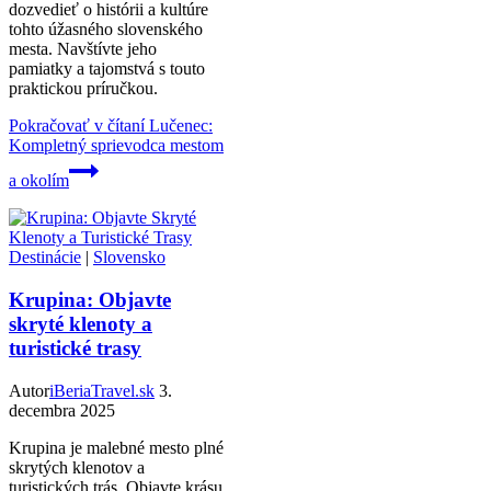
dozvedieť o histórii a kultúre
tohto úžasného slovenského
mesta. Navštívte jeho
pamiatky a tajomstvá s touto
praktickou príručkou.
Pokračovať v čítaní
Lučenec:
Kompletný sprievodca mestom
a okolím
Destinácie
|
Slovensko
Krupina: Objavte
skryté klenoty a
turistické trasy
Autor
iBeriaTravel.sk
3.
decembra 2025
Krupina je malebné mesto plné
skrytých klenotov a
turistických trás. Objavte krásu