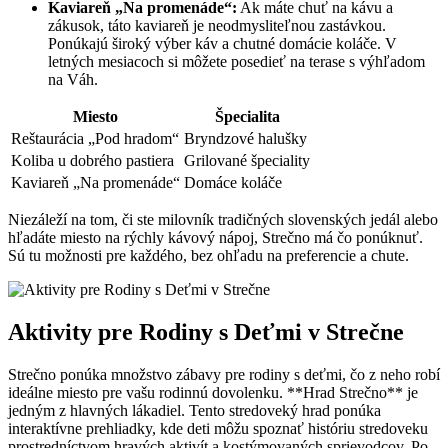
Kaviareň „Na promenáde“:
Ak máte chuť na kávu a
zákusok, táto kaviareň je neodmysliteľnou zastávkou.
Ponúkajú široký výber káv a chutné domácie koláče. V
letných mesiacoch si môžete posedieť na terase s výhľadom
na Váh.
Miesto
Špecialita
Reštaurácia „Pod hradom“
Bryndzové halušky
Koliba u dobrého pastiera
Grilované špeciality
Kaviareň „Na promenáde“
Domáce koláče
Niezáleží na tom, či ste milovník tradičných slovenských jedál alebo
hľadáte miesto na rýchly kávový nápoj, Strečno má čo ponúknuť.
Sú tu možnosti pre každého, bez ohľadu na preferencie a chute.
Aktivity pre Rodiny s Deťmi v Strečne
Strečno ponúka množstvo zábavy pre rodiny s deťmi, čo z neho robí
ideálne miesto pre vašu rodinnú dovolenku. **Hrad Strečno** je
jedným z hlavných lákadiel. Tento stredoveký hrad ponúka
interaktívne prehliadky, kde deti môžu spoznať históriu stredoveku
prostredníctvom hravých aktivít a kostýmovaných sprievodcov. Po