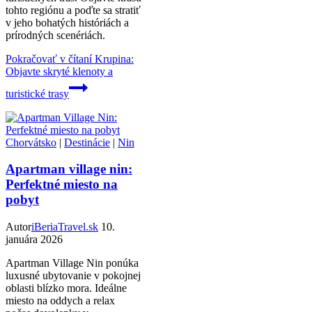
tohto regiónu a poďte sa stratiť
v jeho bohatých históriách a
prírodných scenériách.
Pokračovať v čítaní
Krupina:
Objavte skryté klenoty a
turistické trasy
Chorvátsko
|
Destinácie
|
Nin
Apartman village nin:
Perfektné miesto na
pobyt
Autor
iBeriaTravel.sk
10.
januára 2026
Apartman Village Nin ponúka
luxusné ubytovanie v pokojnej
oblasti blízko mora. Ideálne
miesto na oddych a relax