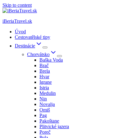
Skip to content
iBeriaTravel.sk
Úvod
Cestovatělské tipy
Destinácie
Chorvátsko
Baška Voda
Brač
Brela
Hvar
Igrane
Istria
Medulin
Nin
Novalja
Omiš
Pag
Pakoštane
Plitvické jazera
Poreč
Pula