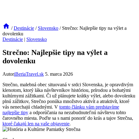
/
Destinácie
/
Slovensko
/
Strečno: Najlepšie tipy na výlet a
dovolenku
Destinácie
|
Slovensko
Strečno: Najlepšie tipy na výlet a
dovolenku
Autor
iBeriaTravel.sk
5. marca 2026
Strečno, malebná obec situovaná v srdci Slovenska, je opravdivým
klenotom, ktorý láka návštevníkov históriou, prírodou a bohatými
kultúrnymi zážitkami. Či už plánujete krátky výlet, alebo dovolenku
plnú zážitkov, Strečno ponúka množstvo aktivít a atraktivít, ktoré
vás nenechajú chladnými. V
tomto článku vám predstavíme
najlepšie tipy
a odporúčania na nezabudnuteľnú návštevu tohto
čarovného miesta. Poďte sa s nami ponoriť do krás a tajov Strečna,
ktoré čakajú len na vaše objavenie
.