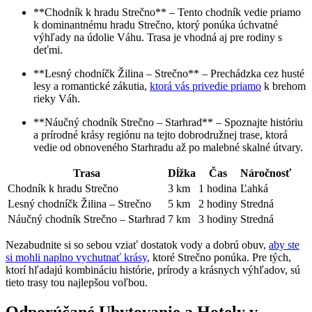
**Chodník k hradu Strečno** – Tento chodník vedie priamo
k dominantnému hradu Strečno, ktorý ponúka úchvatné
výhľady na údolie Váhu. Trasa je vhodná aj pre rodiny s
deťmi.
**Lesný chodníčk Žilina – Strečno** – Prechádzka cez husté
lesy a romantické zákutia,
ktorá vás privedie priamo
k brehom
rieky Váh.
**Náučný chodník Strečno – Starhrad** – Spoznajte históriu
a prírodné krásy regiónu na tejto dobrodružnej trase, ktorá
vedie od obnoveného Starhradu až po malebné skalné útvary.
Trasa
Dĺžka
Čas
Náročnosť
Chodník k hradu Strečno
3 km
1 hodina
Ľahká
Lesný chodníčk Žilina – Strečno
5 km
2 hodiny
Stredná
Náučný chodník Strečno – Starhrad
7 km
3 hodiny
Stredná
Nezabudnite si so sebou vziať dostatok vody a dobrú obuv,
aby ste
si mohli naplno vychutnať krásy
, ktoré Strečno ponúka. Pre tých,
ktorí hľadajú kombináciu histórie, prírody a krásnych výhľadov, sú
tieto trasy tou najlepšou voľbou.