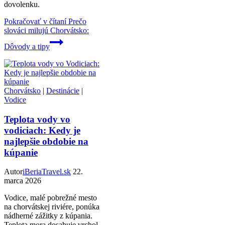
dovolenku.
Pokračovať v čítaní
Prečo
slováci milujú Chorvátsko:
Dôvody a tipy
Chorvátsko
|
Destinácie
|
Vodice
Teplota vody vo
vodiciach: Kedy je
najlepšie obdobie na
kúpanie
Autor
iBeriaTravel.sk
22.
marca 2026
Vodice, malé pobrežné mesto
na chorvátskej riviére, ponúka
nádherné zážitky z kúpania.
Teplota mora dosahuje vrchol