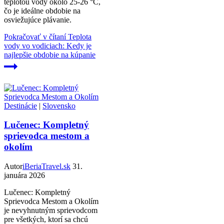
teplotou vody okolo 25-26 °C,
čo je ideálne obdobie na
osviežujúce plávanie.
Pokračovať v čítaní
Teplota
vody vo vodiciach: Kedy je
najlepšie obdobie na kúpanie
Destinácie
|
Slovensko
Lučenec: Kompletný
sprievodca mestom a
okolím
Autor
iBeriaTravel.sk
31.
januára 2026
Lučenec: Kompletný
Sprievodca Mestom a Okolím
je nevyhnutným sprievodcom
pre všetkých, ktorí sa chcú