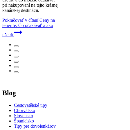
pri nakupovaní na tejto krásnej
kanárskej destinácii.
Pokračovať v čítaní
Ceny na
tenerife: Čo očakávať a ako
ušetriť
Blog
Cestovatělské tipy
Chorvátsko
Slovensko
Španielsko
Tipy pre dovolenkárov