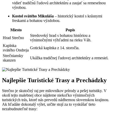
vidieť tradičnú ľudovú architektúru a zaujať sa remeselnou
výrobou.
Kostol svätého Mikuláša
– historický kostol s krásnymi
freskami a bohatou výzdobou.
Miesto
Popis
Stredoveký hrad s bohatou históriou a
Hrad Strečno
výnimočnými výhľadmi na rieku Váh.
Kaplnka
Gotická kaplnka z 14. storočia.
svätého Ondreja
Strečniansky
Ukážka tradičnej ľudovej architektúry a remesiel.
skanzen
Najlepšie Turistické Trasy a Prechádzky
Strečno je skutočný raj pre milovníkov prírody a pešej turistiky. V
okolí tejto malebnej obce nájdeme niekoľko výnimočných
turistických trás, ktoré nás prevedú nádhernou slovenskou krajinou.
Ak hľadáte dokonalý výlet, určite stojí za to vyskúšať tieto
nezabudnuteľné trasy: