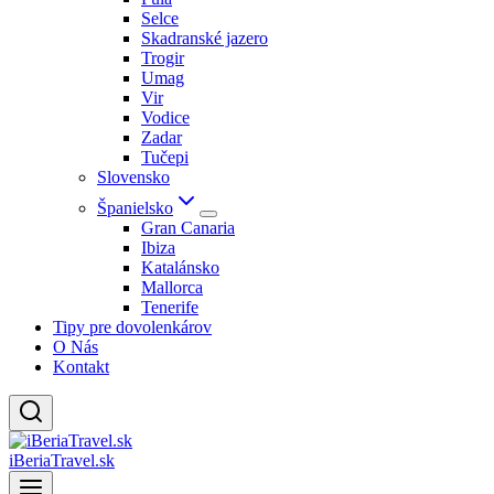
Selce
Skadranské jazero
Trogir
Umag
Vir
Vodice
Zadar
Tučepi
Slovensko
Španielsko
Gran Canaria
Ibiza
Katalánsko
Mallorca
Tenerife
Tipy pre dovolenkárov
O Nás
Kontakt
iBeriaTravel.sk