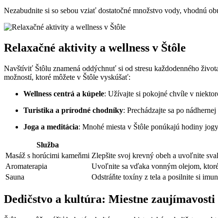
Nezabudnite si ⁢so sebou vziať dostatočné ⁣množstvo vody, vhodnú obuv 
Relaxačné aktivity a wellness ⁣v Štôle
Navštíviť Štôlu znamená oddýchnuť si od‍ stresu​ každodenného života, a
možností,⁣ ktoré‌ môžete v‍ Štôle ‍vyskúšať:
Wellness‌ centrá a kúpele
: Užívajte si ​pokojné chvíle v‍ niekt
Turistika a⁣ prírodné⁣ chodníky
:​ Prechádzajte sa po nádhernej t
Joga a meditácia
: Mnohé⁤ miesta v​ Štôle ponúkajú hodiny jog
Služba
Masáž s horúcimi kameňmi
Zlepšite svoj krevný obeh a uvoľnite ‌sva
Aromaterapia
Uvoľnite sa vďaka vonným⁢ olejom, ktoré p
Sauna
Odstráňte toxíny z tela a ​posilnite si im
Dedičstvo a kultúra: Miestne zaujímavosti