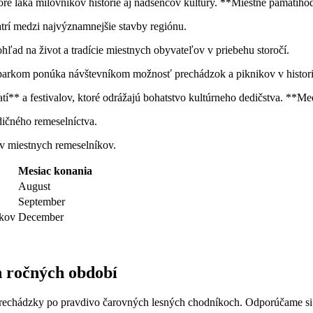
é láka milovníkov histórie‍ aj⁣ nadšencov⁤ kultúry. **Miestne⁣ pamätiho
atrí medzi ⁤najvýznamnejšie stavby regiónu.
ad na život a tradície⁤ miestnych obyvateľov v ‍priebehu storočí.
rkom‌ ponúka ⁤návštevníkom možnosť prechádzok ⁢a piknikov ⁣v⁤ histori
* a ⁢festivalov, ⁣ktoré odrážajú bohatstvo kultúrneho dedičstva. ⁤**Med
dičného ‌remeselníctva.
ov miestnych remeselníkov.
Mesiac ​konania
August
September
ekov
December
h ročných​ období
a prechádzky po pravdivo čarovných lesných chodníkoch.⁤ Odporúčame si 