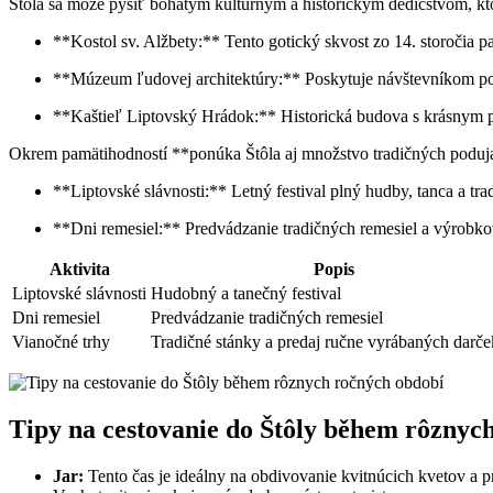
Štôla sa môže pýšiť ⁤bohatým kultúrnym ‌a historickým dedičstvom, ktor
**Kostol sv. Alžbety:** ​Tento gotický skvost ​zo 14. storočia p
**Múzeum⁢ ľudovej architektúry:** Poskytuje návštevníkom pohľ
**Kaštieľ Liptovský Hrádok:** ⁢Historická budova s krásnym pa
Okrem pamätihodností​ **ponúka Štôla⁤ aj množstvo tradičných podujatí*
**Liptovské ‍slávnosti:** Letný festival plný ‌hudby, tanca a tra
**Dni remesiel:** Predvádzanie tradičných⁢ remesiel a výrobk
Aktivita
Popis
Liptovské ‌slávnosti
Hudobný a​ tanečný⁢ festival
Dni remesiel
Predvádzanie tradičných remesiel
Vianočné trhy
Tradičné‍ stánky a predaj ručne ⁢vyrábaných darč
Tipy na cestovanie do Štôly během⁢ rôznyc
Jar:
Tento čas ‌je ideálny‌ na⁢ obdivovanie kvitnúcich kvetov‌ 