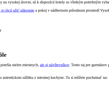
užby na vysokej‍ úrovni, sú ​k dispozícii hotely so ⁢všetkým⁤ potrebným ⁣vy
é si chcú užiť súkromie
⁤a pokoj v⁤ nádhernom‍ prírodnom prostredí Vysok
y
ôle
 potešia nielen miestnych,⁢
ale aj návštevníkov
. Tento raj pre ⁤gurmánov
po ​autentickom zážitku z miestnej kuchyne. ⁤Tu si môžete pochutnať na: