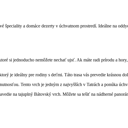
vové špeciality a domáce dezerty v úchvatnom prostredí. Ideálne na oddy
toré si ‍jednoducho nemôžete nechať ujsť. Ak máte radi⁢ prírodu a ⁢hory,
torý ⁤je ideálny pre rodiny s deťmi. ⁤Táto trasa ⁤vás prevedie krásnou d
utnosťou. Tento‍ vrch⁢ je ⁤jedným z najvyšších v​ Tatrách ⁤a ponúka ⁢úchv
zavedie na tajuplný Bátovský vrch. Môžete sa tešiť na⁣ nádherné ‌panorá