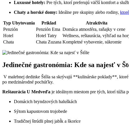
Luxusné hotely:
⁤Pre tých,​ ktorí ​preferujú väčší ‌komfort a sl
Chaty‌ a horské domy:
Ideálne pre ⁣skupiny alebo rodiny,
ktor
Typ Ubytovania
Príklad
Atraktivita
Penzión
Penzión Ema
Domáca atmosféra, raňajky‍ v cene
Hotel
Hotel Tatry
Wellness,‍ reštaurácia, výhľad na ‌hor
Chata
Chata Zuzana
Kompletné​ vybavenie, súkromie
Jedinečné gastronómia: Kde sa najesť v Št
⁣ ⁣V malebnej⁢ dedinke Štôla sa skrývajú **kulinárske⁤ poklady**, ktoré
po⁤ medzinárodné pochúťky.
Reštaurácia U Medveďa
je ideálnym⁤ miestom pre tých, ktorí túžia 
Domácich bryndzových haluškách
Sýtom kapustovom ‍trojobede
Tradičnej štrúdli plnej ⁢jabĺk a škorice