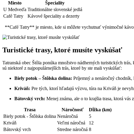
Miesto
Špeciality
U Medveďa
Traditionálne⁢ slovenské⁢ jedlá
Café Tatry
Kávové špeciality a⁤ dezerty
⁣ ⁤ **Café Tatry** je ⁣miesto,⁤ kde si‌ môžete vychutnať výnimočné ká
Turistické ‍trasy,‌ ktoré ​musíte vyskúšať
Tatranská​ obec Štôla ponúka množstvo nádherných turistických trás, k
sú niektoré z najpopulárnejších trás, ktoré ⁤by ⁣ste mali vyskúšať:
Biely⁢ potok – Štôlska dolina:
Príjemný ​a nenáročný chodník,‌ k
Kriváň:
Pre ⁤tých, ktorí hľadajú výzvu, túra na Kriváň je nevyhn
Bátovský vrch:
Menej známa, ale o to krajšia trasa, ktorá vás 
Trasa
Náročnosť
Dĺžka (km)
Biely potok ⁣- Štôlska dolina
Nenáročná
5
Kriváň
Veľmi‌ náročná
12
Bátovský vrch
Stredne náročná
8