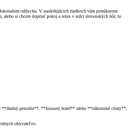
žia po dokonalom oddychu. V nasledujúcich riadkoch vám ponúkneme
i, alebo si chcete dopriať pokoj a relax v srdci⁣ slovenských hôr, tu
te **útulný penzión**, **luxusný⁢ hotel** alebo **súkromné‍ chaty**,
iestnych obyvateľov.