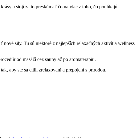
 krásy a stojí za to preskúmať čo najviac z toho, čo ponúkajú.
 nové sily. Tu sú niektoré z najlepších relaxačných ​aktivít a wellness
procedúr ⁣od masáží cez⁢ sauny‍ až⁤ po aromaterapiu.
tak, aby ste sa ​cítili zrelaxovaní ‍a prepojení s prírodou.