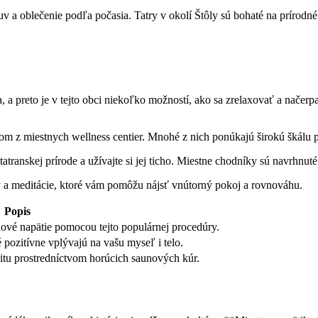
a oblečenie ‌podľa počasia. Tatry v okolí Štôly sú bohaté ⁣na​ prírodné⁢
 preto je v tejto obci ⁤niekoľko možností, ⁢ako⁣ sa zrelaxovať a načerpať
orom⁤ z miestnych wellness centier. Mnohé z nich ⁢ponúkajú širokú⁣ škálu 
atranskej ‌prírode a užívajte si jej ticho. ‌Miestne ‌chodníky ‍sú navrhnuté ⁢
y ⁣a meditácie, ‌ktoré vám pomôžu nájsť vnútorný pokoj a rovnováhu.
Popis
lové‌ napätie ⁣pomocou tejto populárnej procedúry.
ozitívne​ vplývajú na vašu myseľ i ⁢telo.
unitu prostredníctvom horúcich⁤ saunových kúr.