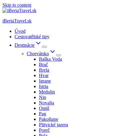
Skip to content
iBeriaTravel.sk
Úvod
Cestovatělské tipy
Destinácie
Chorvátsko
Baška Voda
Brač
Brela
Hvar
Igrane
Istria
Medulin
Nin
Novalja
Omiš
Pag
Pakoštane
Plitvické jazera
Poreč
Pula