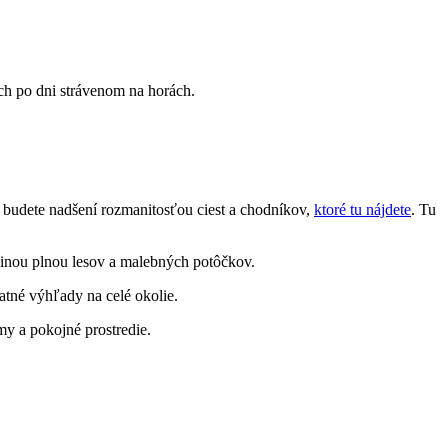
ch⁢ po dni strávenom na horách.
 budete‍ nadšení ⁢rozmanitosťou ciest a chodníkov,
ktoré tu nájdete
.‌ Tu‌
olinou plnou lesov a ‌malebných potôčkov.
atné výhľady na celé ⁤okolie.
my a pokojné prostredie.