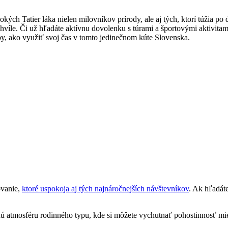
ysokých Tatier láka nielen milovníkov prírody, ‌ale aj tých, ktorí ⁤tú
hvíle. ​Či už hľadáte‍ aktívnu dovolenku s túrami a⁣ športovými ‌aktivitam
ôsoby, ako využiť svoj‌ čas v tomto jedinečnom kúte Slovenska.
ovanie,
ktoré uspokoja aj tých⁤ najnáročnejších návštevníkov
.‍ Ak hľadá
ú​ atmosféru rodinného ​typu, ​kde si môžete vychutnať ⁣pohostinnosť m