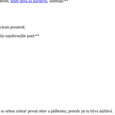
dnosti,
ktoré stoja za⁣ návštevu
, zahŕňajú:**
ckom​ prostredí.
zi najslávnejšie patrí:**
⁢so ‍sebou zobrať pevnú obuv a pláštenku, pretože jar tu býva daždivá.