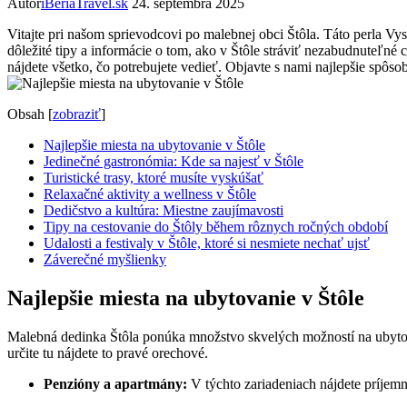
Autor
iBeriaTravel.sk
24. septembra 2025
Vitajte pri našom ‌sprievodcovi po malebnej ‍obci Štôla. Táto perla V
⁤dôležité tipy a informácie o tom, ako⁣ v Štôle stráviť nezabudnuteľné c
⁤nájdete všetko, čo⁢ potrebujete vedieť.⁢ Objavte ‍s nami⁣ najlepšie sp
Obsah
[
zobraziť
]
Najlepšie miesta na ubytovanie ​v Štôle
Jedinečné gastronómia: Kde sa najesť v Štôle
Turistické ‍trasy,‌ ktoré ​musíte vyskúšať
Relaxačné aktivity a wellness ⁣v Štôle
Dedičstvo a kultúra: Miestne zaujímavosti
Tipy na cestovanie do Štôly během⁢ rôznych ročných​ období
Udalosti ‍a festivaly⁣ v Štôle, ktoré si nesmiete nechať ​ujsť
Záverečné myšlienky
Najlepšie miesta na ubytovanie ​v Štôle
Malebná ⁢dedinka Štôla ponúka množstvo skvelých možností na ubyt
určite⁤ tu nájdete to⁢ pravé orechové.
Penzióny a apartmány:
V týchto⁢ zariadeniach nájdete príjemn