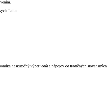
bavením.
ých Tatier.
 ponúka ⁤neskutočný výber jedál a nápojov od tradičných slovenských ​