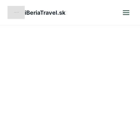
Skip
iBeriaTravel.sk
to
content