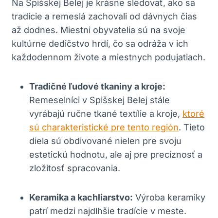
Na Spišskej Belej je krásne sledovať, ako sa
tradície a remeslá zachovali od dávnych čias
až dodnes. Miestni obyvatelia sú na svoje
kultúrne dedičstvo hrdí, čo sa odráža v ich
každodennom živote a miestnych podujatiach.
Tradičné ľudové tkaniny a kroje:
Remeselníci v Spišskej Belej stále
vyrábajú ručne tkané textílie a kroje,
ktoré
sú charakteristické pre tento región
. Tieto
diela sú obdivované nielen pre svoju
estetickú hodnotu, ale aj pre precíznosť a
zložitosť spracovania.
Keramika a kachliarstvo:
Výroba keramiky
patrí medzi najdlhšie tradície v meste.