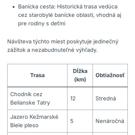
Banícka cesta: Historická trasa vedúca
cez starobylé banícke oblasti, vhodná aj
pre rodiny s deťmi
Návšteva týchto miest poskytuje jedinečný
zážitok a nezabudnuteľné výhľady.
Dĺžka
Trasa
Obtiažnosť
(km)
Chodník cez
12
Stredná
Belianske Tatry
Jazero Kežmarské
5
Nenáročná
Biele pleso