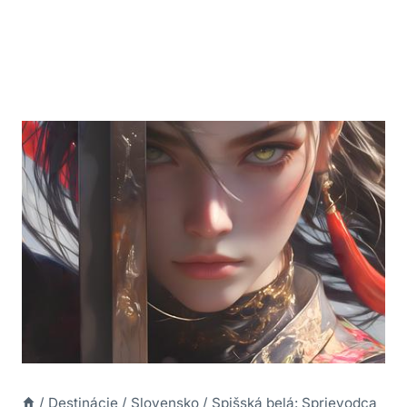
/
Destinácie
/
Slovensko
/
Spišská belá: Sprievodca