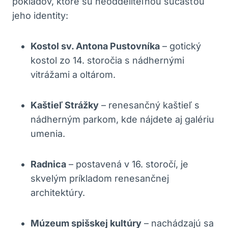
pokladov, ktoré sú neoddeliteľnou súčasťou
jeho identity:
Kostol sv. Antona Pustovníka
– gotický
kostol zo 14. storočia s nádhernými
vitrážami a oltárom.
Kaštieľ Strážky
– renesančný kaštieľ s
nádherným parkom, kde nájdete aj galériu
umenia.
Radnica
– postavená v 16. storočí, je
skvelým príkladom renesančnej
architektúry.
Múzeum spišskej kultúry
– nachádzajú sa