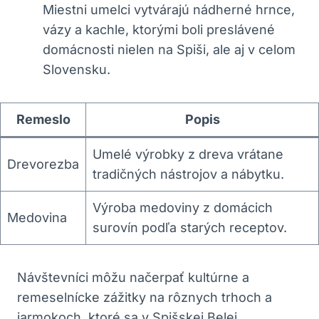
Miestni umelci vytvárajú nádherné hrnce,
vázy a kachle, ktorými boli preslávené
domácnosti nielen na Spiši, ale aj v celom
Slovensku.
Remeslo
Popis
Umelé výrobky z dreva vrátane
Drevorezba
tradičných nástrojov a nábytku.
Výroba medoviny z domácich
Medovina
surovín podľa starých receptov.
Návštevníci môžu načerpať kultúrne a
remeselnícke zážitky na rôznych trhoch a
jarmokoch, ktoré sa v Spišskej Belej