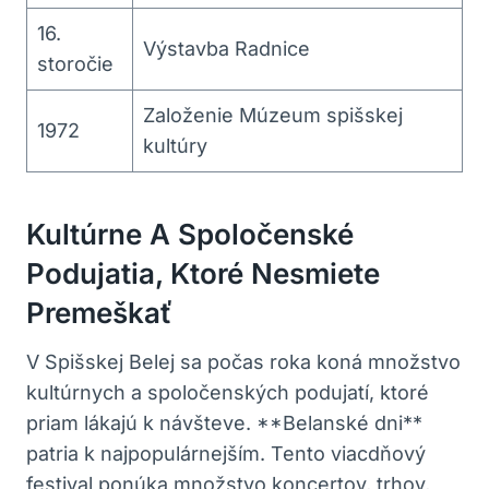
16.
Výstavba Radnice
storočie
Založenie Múzeum spišskej
1972
kultúry
Kultúrne A Spoločenské
Podujatia, Ktoré Nesmiete
Premeškať
V Spišskej Belej sa počas roka koná množstvo
kultúrnych a spoločenských podujatí, ktoré
priam lákajú k návšteve. **Belanské dni**
patria k najpopulárnejším. Tento viacdňový
festival ponúka množstvo koncertov, trhov,