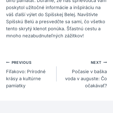
dlho pamätať. Dúfame, že náš sprievodca vám
poskytol užitočné informácie a inšpiráciu na
váš ďalší výlet do Spišskej Belej. Navštívte
Spišskú Belú a presvedčte sa sami, čo všetko
tento skrytý klenot ponúka. Šťastnú cestu a
mnoho nezabudnuteľných zážitkov!
Navigácia
PREVIOUS
NEXT
V
Fiľakovo: Prírodné
Počasie v baška
krásy a kultúrne
voda v auguste: Čo
Článku
pamiatky
očakávať?