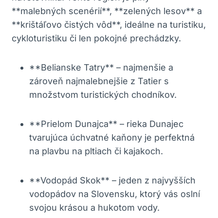
**malebných scenérií**, **zelených lesov** a
**krištáľovo čistých vôd**, ideálne na turistiku,
cykloturistiku či len pokojné prechádzky.
**Belianske Tatry** – najmenšie a
zároveň najmalebnejšie z Tatier s
množstvom turistických chodníkov.
**Prielom Dunajca** – rieka Dunajec
tvarujúca úchvatné kaňony je perfektná
na plavbu na pltiach či kajakoch.
**Vodopád Skok** – jeden z najvyšších
vodopádov na Slovensku, ktorý vás oslní
svojou krásou a hukotom vody.