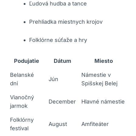
Ľudová hudba a tance
Prehliadka miestnych krojov
Folklórne súťaže a hry
Podujatie
Dátum
Miesto
Belanské
Námestie v
Jún
dni
Spišskej Belej
Vianočný
December
Hlavné námestie
jarmok
Folklórny
August
Amfiteáter
festival