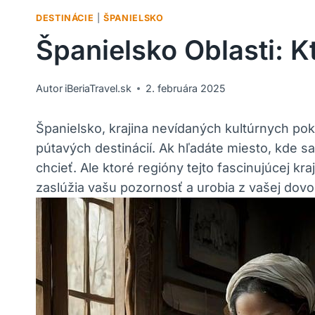
DESTINÁCIE
|
ŠPANIELSKO
Španielsko Oblasti: K
Autor
iBeriaTravel.sk
2. februára 2025
Španielsko, krajina nevídaných kultúrnych p
pútavých destinácií. Ak hľadáte miesto, kde s
chcieť. Ale ktoré regióny tejto fascinujúcej kr
zaslúžia vašu pozornosť a urobia z vašej dov