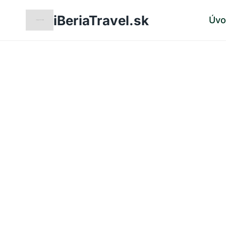
Skip
iBeriaTravel.sk
Úv
to
content