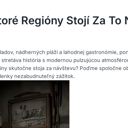
toré Regióny Stojí Za To 
okladov, nádherných pláží a lahodnej gastronómie,
a stretáva história s modernou pulzujúcou atmosféro
ajiny skutočne stoja za návštevu? Poďme spoločne obja
olenky nezabudnuteľný zážitok.