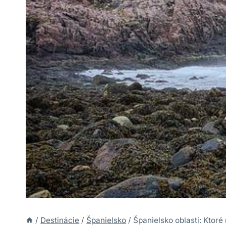
/
Destinácie
/
Španielsko
/
Španielsko oblasti: Ktoré 