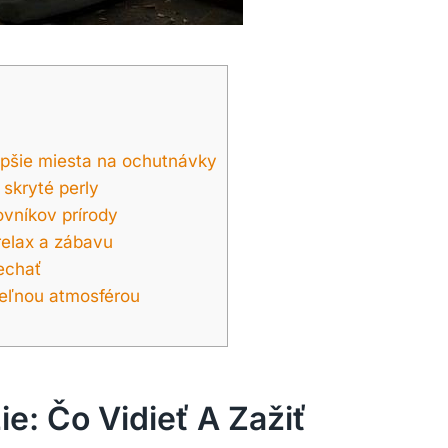
epšie miesta na ochutnávky
 skryté perly
ovníkov prírody
relax a zábavu
echať
teľnou atmosférou
e: Čo Vidieť A Zažiť