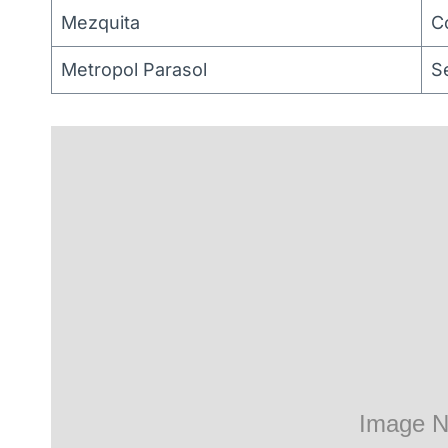
Mezquita
C
Metropol Parasol
Se