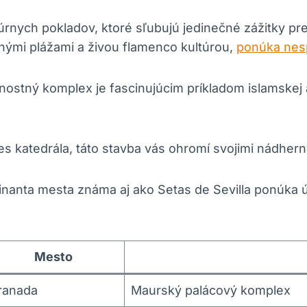
ltúrnych pokladov, ktoré sľubujú jedinečné zážitky p
ými plážami a živou flamenco kultúrou,
ponúka nes
stný komplex je fascinujúcim príkladom islamskej a
s katedrála, táto stavba vás ohromí svojimi nádhe
anta mesta známa aj ako Setas de Sevilla ponúka 
Mesto
ranada
Maurský palácový komplex