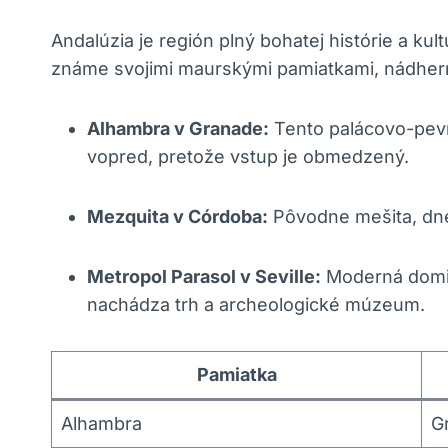
Andalúzia je región plný bohatej histórie a ku
známe svojimi maurskými pamiatkami, nádhern
Alhambra v Granade:
Tento palácovo-pevno
vopred, pretože vstup je obmedzený.
Mezquita v Córdoba:
Pôvodne mešita, dne
Metropol Parasol v Seville:
Moderná domin
nachádza trh a archeologické múzeum.
Pamiatka
Alhambra
G