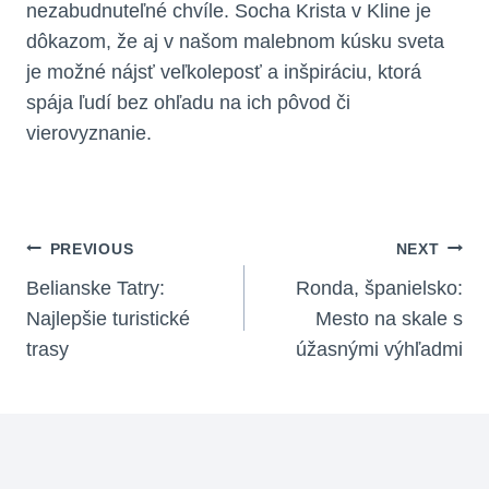
nezabudnuteľné chvíle. Socha Krista v Kline je
dôkazom, že aj v našom malebnom kúsku sveta
je možné nájsť veľkoleposť a inšpiráciu, ktorá
spája ľudí bez ohľadu na ich pôvod či
vierovyznanie.
Navigácia
PREVIOUS
NEXT
V
Belianske Tatry:
Ronda, španielsko:
Najlepšie turistické
Mesto na skale s
Článku
trasy
úžasnými výhľadmi