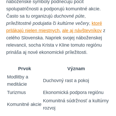
náboženské symboly podnecujú pocit
spolupatričnosti a podporujú komunitné akcie.
Často sa tu organizujú
duchovné púte
,
príležitostné podujatia
či
kultúrne večery
,
ktoré
prilákajú nielen miestnych
,
ale aj návštevníkov
z
celého Slovenska. Napriek svojej náboženskej
relevancii, socha Krista v Kline tomuto regiónu
prináša aj nové ekonomické príležitosti.
Prvok
Význam
Modlitby a
Duchovný rast a pokoj
meditácie
Turizmus
Ekonomická podpora regiónu
Komunitná súdržnosť a kultúrny
Komunitné akcie
rozvoj