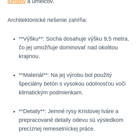
turistov
a umelcov.
Architektonické riešenie zahŕňa:
**Výšku**: Socha dosahuje výšku 9,5 metra,
čo jej umožňuje dominovať nad okolitou
krajinou.
**Materiál**: Na jej výrobu bol použitý
špeciálny betón s vysokou odolnosťou voči
klimatickým podmienkam.
**Detaily**: Jemné rysy Kristovej tváre a
prepracované detaily odevu sú výsledkom
precíznej remeselníckej práce.