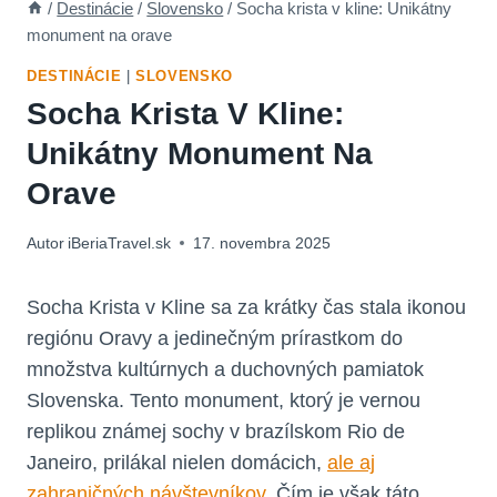
/
Destinácie
/
Slovensko
/
Socha krista v kline: Unikátny
monument na orave
DESTINÁCIE
|
SLOVENSKO
Socha Krista V Kline:
Unikátny Monument Na
Orave
Autor
iBeriaTravel.sk
17. novembra 2025
Socha Krista v Kline sa za krátky čas stala ikonou
regiónu Oravy a jedinečným prírastkom do
množstva kultúrnych a duchovných pamiatok
Slovenska. Tento monument, ktorý je vernou
replikou známej sochy v brazílskom Rio de
Janeiro, prilákal nielen domácich,
ale aj
zahraničných návštevníkov
. Čím je však táto