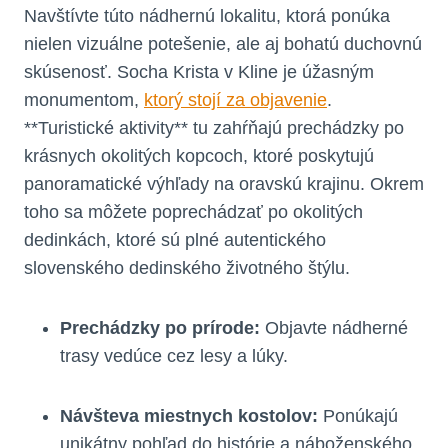
Navštívte túto nádhernú lokalitu, ktorá ponúka
nielen vizuálne potešenie, ale aj bohatú duchovnú
skúsenosť. Socha Krista v Kline je úžasným
monumentom,
ktorý stojí za objavenie
.
**Turistické aktivity** tu zahŕňajú prechádzky po
krásnych okolitých kopcoch, ktoré poskytujú
panoramatické výhľady na oravskú krajinu. Okrem
toho sa môžete poprechádzať po okolitých
dedinkách, ktoré sú plné autentického
slovenského dedinského životného štýlu.
Prechádzky po prírode:
Objavte nádherné
trasy vedúce cez lesy a lúky.
Návšteva miestnych kostolov:
Ponúkajú
unikátny pohľad do histórie a náboženského