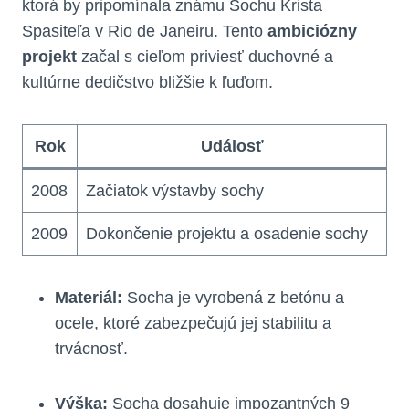
ktorá by pripomínala známu Sochu Krista
Spasiteľa v Rio de Janeiru. Tento
ambiciózny
projekt
začal s cieľom priviesť duchovné a
kultúrne dedičstvo bližšie k ľuďom.
Rok
Událosť
2008
Začiatok výstavby sochy
2009
Dokončenie projektu a osadenie sochy
Materiál:
Socha je vyrobená z betónu a
ocele, ktoré zabezpečujú jej stabilitu a
trvácnosť.
Výška:
Socha dosahuje impozantných 9