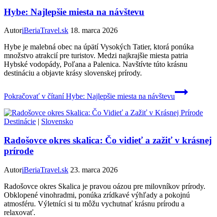
Hybe: Najlepšie miesta na návštevu
Autor
iBeriaTravel.sk
18. marca 2026
Hybe je malebná obec na úpätí Vysokých Tatier, ktorá ponúka
množstvo atrakcií pre turistov. Medzi najkrajšie miesta patria
Hybské vodopády, Poľana a Palenica. Navštívte túto krásnu
destináciu a objavte krásy slovenskej prírody.
Pokračovať v čítaní
Hybe: Najlepšie miesta na návštevu
Destinácie
|
Slovensko
Radošovce okres skalica: Čo vidieť a zažiť v krásnej
prírode
Autor
iBeriaTravel.sk
23. marca 2026
Radošovce okres Skalica je pravou oázou pre milovníkov prírody.
Obklopené vinohradmi, ponúka zrídkavé výhľady a pokojnú
atmosféru. Výletníci si tu môžu vychutnať krásnu prírodu a
relaxovať.