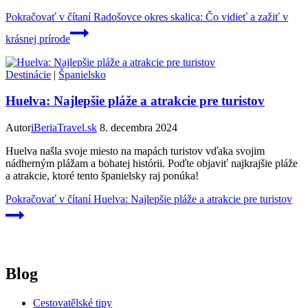
Pokračovať v čítaní
Radošovce okres skalica: Čo vidieť a zažiť v
krásnej prírode
Destinácie
|
Španielsko
Huelva: Najlepšie pláže a atrakcie pre turistov
Autor
iBeriaTravel.sk
8. decembra 2024
Huelva našla svoje miesto na mapách turistov vďaka svojim
nádherným plážam a bohatej histórii. Poďte objaviť najkrajšie pláže
a atrakcie, ktoré tento španielsky raj ponúka!
Pokračovať v čítaní
Huelva: Najlepšie pláže a atrakcie pre turistov
Blog
Cestovatělské tipy