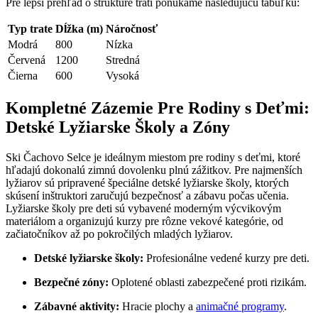
Pre⁤ lepší prehľad o štruktúre‌ tratí ponúkame ‍nasledujúcu tabuľku:
Typ trate
Dĺžka (m)
Náročnosť
Modrá
800
Nízka
Červená
1200
Stredná
Čierna
600
Vysoká
Kompletné Zázemie Pre Rodiny s Deťmi:
Detské‌ Lyžiarske ⁤Školy a Zóny
Ski Čachovo Selce ‍je ideálnym miestom pre ​rodiny s deťmi,⁤ ktoré
hľadajú dokonalú​ zimnú dovolenku plnú ​zážitkov. Pre najmenších
lyžiarov sú ‌pripravené špeciálne detské ​lyžiarske školy, ktorých
skúsení inštruktori zaručujú⁢ bezpečnosť a zábavu počas učenia.
‌Lyžiarske ‍školy pre deti sú vybavené moderným výcvikovým
materiálom a ‌organizujú kurzy pre rôzne vekové ‌kategórie,⁣ od
‍začiatočníkov⁢ až po⁣ pokročilých mladých lyžiarov.
Detské ⁣lyžiarske​ školy:
Profesionálne vedené kurzy pre deti.
Bezpečné zóny:
​Oplotené oblasti zabezpečené ​proti rizikám.
Zábavné aktivity:
Hracie plochy a⁤
animačné programy
.