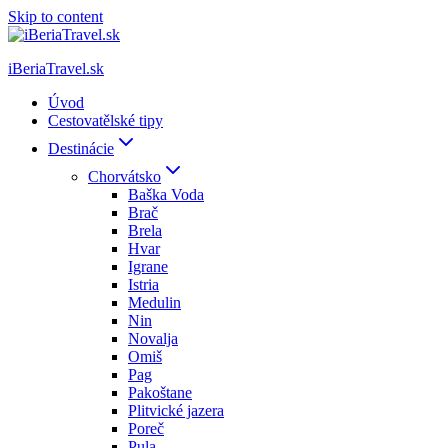
Skip to content
iBeriaTravel.sk
Úvod
Cestovatělské tipy
Destinácie
Chorvátsko
Baška Voda
Brač
Brela
Hvar
Igrane
Istria
Medulin
Nin
Novalja
Omiš
Pag
Pakoštane
Plitvické jazera
Poreč
Pula