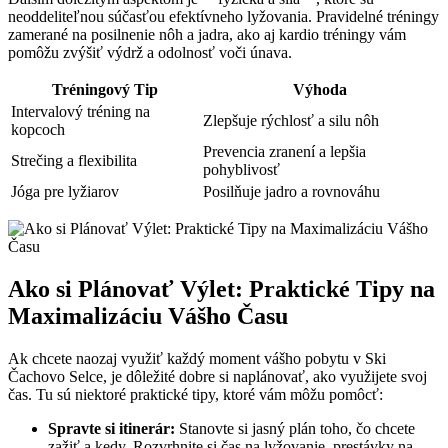
neoddeliteľnou súčasťou​ efektívneho lyžovania. ⁤Pravidelné tréningy
zamerané na posilnenie nôh a jadra, ako aj kardio tréningy vám‍
pomôžu zvýšiť výdrž a odolnosť voči únava.
Tréningový Tip
Výhoda
Intervalový ‌tréning​ na
Zlepšuje rýchlosť a silu nôh
kopcoch
Prevencia ​zranení a lepšia
Strečing a flexibilita
pohyblivosť
Jóga pre lyžiarov
Posilňuje ⁢jadro a rovnováhu
Ako si ‍Plánovať ‍Výlet: ⁣Praktické ​Tipy na
Maximalizáciu Vášho⁣ Času
Ak chcete naozaj využiť každý moment vášho pobytu v Ski
Čachovo Selce, je dôležité dobre⁤ si naplánovať, ako‌ využijete svoj
čas. Tu sú⁢ niektoré⁢ praktické tipy,‍ ktoré vám môžu pomôcť:
Spravte si itinerár:
Stanovte⁤ si jasný plán⁣ toho, čo⁤ chcete
zažiť a kedy. Rozvrhnite si⁢ čas na lyžovanie,⁣ prestávky na