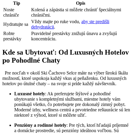
Tip
Opis
Noste
Kolená a⁢ zápästia si môžete chrániť špeciálnymi
chrániče
chráničmi.
Vždy majte po ruke‍ vodu,
aby ste predišli
Hydratujte sa
dehydratácii
.
Robte
Pravidelné‌ prestávky znižujú únavu ​a ⁢zvyšujú
⁢prestávky
koncentráciu.
Kde ⁤sa Ubytovať: Od Luxusných Hotelov
⁣po Pohodlné Chaty
⁣ ⁣ Pre nocľah v okolí Ski⁤ Čachovo⁤ Selce máte na výber širokú škálu
možností, ktoré uspokoja každý⁤ vkus aj peňaženku.⁣ Od ⁣luxusných
hotelov po útulné ⁤chaty – ‌na svoje si príde každý návštevník.
Luxusné hotely
: Ak preferujete štýlové a pohodlné
ubytovanie s kompletnými službami, miestne hotely‌ vám ​
ponúkajú všetko,⁣ čo potrebujete pre dokonalý zimný‌ pobyt. ​
Moderné ⁣izby, wellness centrá‍ a prvotriedne ‍reštaurácie sú len
niektoré ⁢z ⁣výhod, ktoré​ si môžete ‌užiť.
Penzióny ​a ⁢rodinné hotely
: Pre tých, ktorí hľadajú príjemné
a domácke prostredie, sú penzióny ideálnou‌ voľbou. Sú