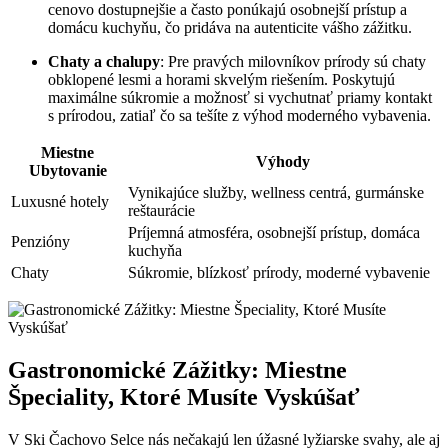
⁢cenovo dostupnejšie a často ‌ponúkajú osobnejší prístup a
domácu kuchyňu, čo pridáva na‍ autenticite vášho zážitku.
Chaty a chalupy
: Pre pravých milovníkov prírody sú chaty
obklopené ‌lesmi a horami skvelým riešením. Poskytujú
maximálne⁣ súkromie a možnosť si ‍vychutnať priamy⁢ kontakt
s prírodou, zatiaľ čo sa tešíte z výhod ​moderného vybavenia.
Miestne
Výhody
‌Ubytovanie
Vynikajúce služby, wellness centrá, gurmánske
Luxusné hotely
reštaurácie
Príjemná ​atmosféra, osobnejší prístup, domáca
Penzióny
kuchyňa
Chaty
Súkromie, blízkosť prírody, moderné vybavenie
Gastronomické Zážitky: Miestne
Špeciality,‍ Ktoré Musíte Vyskúšať
V Ski Čachovo⁤ Selce ⁤nás nečakajú len úžasné lyžiarske svahy, ale aj