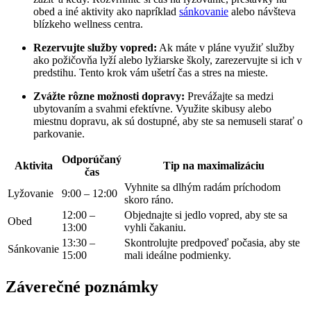
obed a⁣ iné ​aktivity ako ​napríklad
sánkovanie
alebo návšteva
blízkeho⁤ wellness centra.
Rezervujte ⁣služby vopred:
Ak máte v pláne využiť služby
ako požičovňa lyží⁤ alebo ⁤lyžiarske školy, zarezervujte si ich v
predstihu. Tento ‌krok vám ušetrí čas a stres na mieste.
Zvážte rôzne možnosti dopravy:
Prevážajte ⁢sa medzi
ubytovaním ⁢a ​svahmi ‍efektívne. Využite skibusy‌ alebo
miestnu dopravu, ak sú ‌dostupné, aby⁤ ste sa ⁣nemuseli ​starať o
parkovanie.
Odporúčaný⁣
Aktivita
Tip⁣ na maximalizáciu
čas
Vyhnite sa dlhým radám príchodom‍
Lyžovanie
9:00 – 12:00
skoro ráno.
12:00 –
Objednajte si jedlo vopred, aby ​ste ⁢sa
Obed
13:00
vyhli čakaniu.
13:30 –
Skontrolujte predpoveď​ počasia, aby ⁤ste
Sánkovanie
15:00
mali ideálne ‌podmienky.
Záverečné ‌poznámky