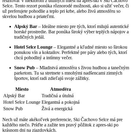
relaxovať⁣ v niektorom z​ útulných miest na apres-ski v ​Ski Čachovo
Selce. ⁢Tento rezort ponúka rôznorodé⁣ možnosti, ako⁢ si‍ užiť večer, či
už preferujete pohodlie ‍a teplo pri krbe, ‌alebo živú atmosféru so
skvelou hudbou a priateľmi.
Alpský‍ Bar
– ‍Ideálne miesto pre⁣ tých, ktorí milujú autentické
horské prostredie. Bar‌ ponúka široký výber teplých nápojov a
tradičných jedál.
Hotel Selce Lounge
– Elegantné a ⁤kľudné miesto‌ so širokou
ponukou vín a koktailov. ‌Perfektné pre ⁣páry alebo tých, ktorí
chcú pohodlný a intímny večer.
Snow Pub
– Mladistvá atmosféra s živou hudbou a​ tanečným
parketom. Tu‌ sa stretnete s ⁤mnohými nadšencami zimných
športov, ktorí⁤ radi zdieľajú svoje⁤ zážitky.
Miesto
Atmosféra
Alpský Bar
Tradičná a útulná
Hotel Selce Lounge
Elegantná ⁣a pokojná
Snow​ Pub
Živá⁣ a energická
Nech už máte akékoľvek preferencie,⁤ Ski‍ Čachovo Selce⁢ má pre
každého niečo. Príďte a zažite ten‍ pravý pôžitok z ⁣apres-ski ‌po
krásnom dni na zjazdovkách.