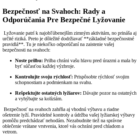
Bezpečnosť na Svahoch: Rady a
Odporúčania Pre‌ Bezpečné Lyžovanie
⁢ Lyžovanie patrí k ‍najobľúbenejším​ zimným aktivitám, no prináša aj
určité ​riziká. Preto je dôležité dodržiavať **základné bezpečnostné
pravidlá**. Tu je niekoľko odporúčaní na zaistenie vašej
bezpečnosti na svahoch:
Noste prilbu:
Prilba chráni vašu hlavu pred úrazmi a mala by
byť súčasťou každej výzbroje.
Kontrolujte svoju rýchlosť:
Prispôsobte rýchlosť svojim
schopnostiam a podmienkam na svahu.
Rešpektujte ostatných lyžiarov:
Dávajte pozor na ostatných
a vyhýbajte sa kolíziám.
‌ Bezpečnosť na svahoch zahŕňa​ aj vhodnú výbavu a ⁣riadne⁢
ošetrenie lyží. Pravidelné kontroly a údržba vašej lyžiarskej výbavy
pomôžu ⁤predchádzať‌ nehodám. Nezabudnite tiež na‍ správne
oblečenie vrátane vrstvenia, ktoré vás ochráni pred chladom a
vetrom.