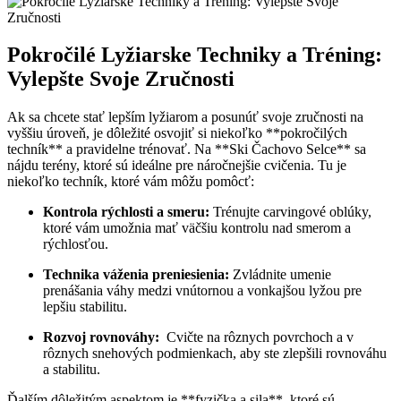
Pokročilé Lyžiarske Techniky a Tréning:‌
Vylepšte​ Svoje Zručnosti
Ak⁤ sa chcete stať lepším lyžiarom a posunúť svoje zručnosti na
vyššiu ‍úroveň, je dôležité ​osvojiť si niekoľko⁢ **pokročilých⁣
techník** a pravidelne trénovať.⁣ Na **Ski Čachovo Selce**‍ sa
⁢nájdu terény, ktoré sú ideálne ​pre ‌náročnejšie cvičenia. Tu ‍je
⁢niekoľko techník, ktoré vám‍ môžu pomôcť:
Kontrola rýchlosti a smeru:
Trénujte carvingové oblúky,⁣
ktoré vám umožnia mať väčšiu kontrolu nad smerom ​a
‌rýchlosťou.
Technika váženia preniesienia:
Zvládnite umenie
prenášania váhy medzi vnútornou a vonkajšou lyžou pre‌
lepšiu stabilitu.
Rozvoj rovnováhy:
⁢ Cvičte na rôznych povrchoch ‌a v
rôznych snehových‌ podmienkach, aby ste zlepšili rovnováhu
a ⁤stabilitu.
Ďalším dôležitým‍ aspektom je **fyzička a sila**, ktoré sú