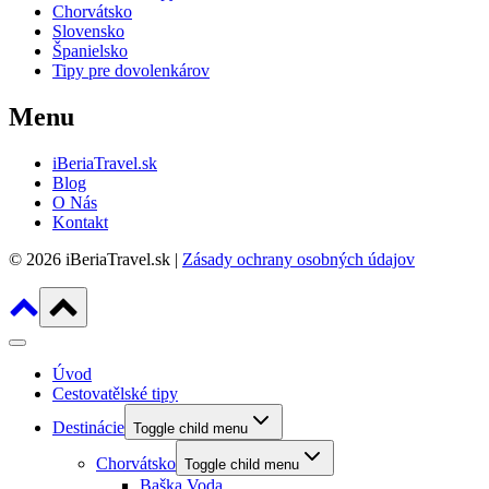
Chorvátsko
Slovensko
Španielsko
Tipy pre dovolenkárov
Menu
iBeriaTravel.sk
Blog
O Nás
Kontakt
© 2026 iBeriaTravel.sk |
Zásady ochrany osobných údajov
Úvod
Cestovatělské tipy
Destinácie
Toggle child menu
Chorvátsko
Toggle child menu
Baška Voda