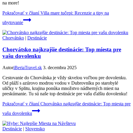
na more!
Pokračovať v čítaní
Villa mare tučepi: Recenzie a tipy na
ubytovanie
Chorvátsko
|
Destinácie
Chorvátsko najkrajšie destinácie: Top miesta pre
vašu dovolenku
Autor
iBeriaTravel.sk
3. decembra 2025
Cestovanie do Chorvátska je vždy skvelou voľbou pre dovolenku.
Od pláží s azúrovo modrou vodou v Dubrovníku po starobylé
uličky v Splitu, krajina ponúka množstvo nádherných miest na
preskúmanie. Tu sú naše top destinácie pre vašu ďalšiu dovolenku!
Pokračovať v čítaní
Chorvátsko najkrajšie destinácie: Top miesta pre
vašu dovolenku
Destinácie
|
Slovensko