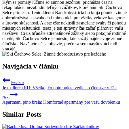
Kým sa pomaly lúčime​ so zimnou sezónou, prichádza ​čas na
rekapituláciu nezabudnuteľných zážitkov, ‍ktoré nám Ski Čachovo⁣
Selce ⁢prinieslo.‌ Tento klenot Banskobystrického kraja ponúka zimné
dobrodružstvá na svahoch i mimo nich ​pre všetky vekové kategórie
a úrovne skúseností. Ak ste ešte nekúsili zasnežené svahy či pohodu
miestnych reštaurácií, teraz je ten⁢ správny čas začať plánovať ‍vašu
návštevu. Či už⁢ hľadáte adrenalínové ‍zážitky alebo pokojné rodinné
chvíle, Ski Čachovo Selce je miesto, kde každý nájde svoje⁣ zimné⁢
útočisko. Navštívte nás a ‌objavte, prečo sa‌ sem ​návštevníci radi ​
vracajú.
Navigácia v článku
Previous
Je mallorca EU: Všetko, čo potrebujete vedieť o členstve v EÚ
Next
Apartmani pino brela: Komfortné apartmány pre vašu dovolenku
Similar Posts