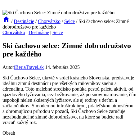
/
Destinácie
/
Chorvátsko
/
Selce
/
Ski čachovo selce: Zimné
dobrodružstvo pre každého
Chorvátsko
|
Destinácie
|
Selce
Ski čachovo selce: Zimné dobrodružstvo
pre každého
Autor
iBeriaTravel.sk
14. februára 2025
Ski Čachovo Selce, ukryté v ⁣srdci krásneho​ Slovenska, predstavuje⁢
ideálnu zimnú destináciu‍ pre všetkých milovníkov snehu a
⁤adrenalínu. Toto malebné stredisko ponúka pestrú paletu aktivít, od
zjazdového lyžovania, cez bežkovanie, až po snowboardovanie, čím⁤
uspokojí nielen skúsených lyžiarov,⁣ ale ⁣aj rodiny s deťmi a
začiatočníkov. S ‍modernou infraštruktúrou, priateľskou atmosférou
a ohromujúcou prírodou v pozadí,⁤ Ski‍ Čachovo Selce⁢ zaručuje
nezabudnuteľné zimné dobrodružstvo, na ktoré sa budete⁢ radi
⁣vracať‌ každý rok.
Obsah