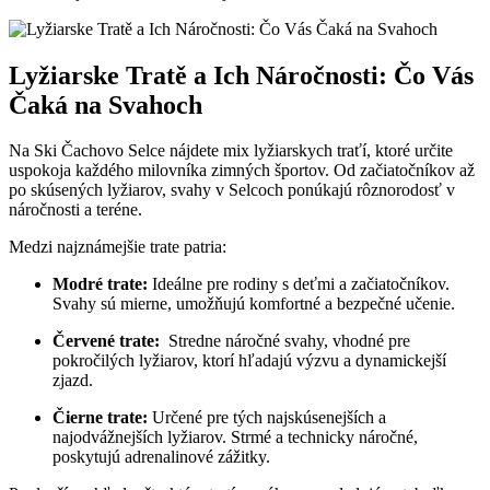
Lyžiarske Tratě a Ich Náročnosti: Čo ⁤Vás
Čaká na Svahoch
Na Ski Čachovo Selce nájdete mix ⁢lyžiarskych traťí, ktoré ‌určite
uspokoja každého milovníka zimných športov. ⁣Od začiatočníkov až
po⁣ skúsených lyžiarov, svahy v ⁤Selcoch ponúkajú rôznorodosť v
⁣náročnosti a ​teréne.
Medzi najznámejšie trate patria:
Modré trate:
Ideálne ⁤pre rodiny s deťmi a začiatočníkov.
Svahy sú mierne, umožňujú komfortné⁣ a bezpečné ⁣učenie.
Červené ​trate:
‌ Stredne náročné svahy, vhodné pre
pokročilých lyžiarov, ktorí hľadajú výzvu a dynamickejší
zjazd.
Čierne trate:
Určené pre tých najskúsenejších a
najodvážnejších lyžiarov. Strmé a technicky náročné,
poskytujú adrenalinové zážitky.