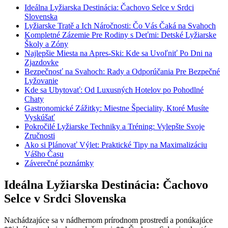
Ideálna Lyžiarska ‍Destinácia: Čachovo Selce‌ v Srdci​
Slovenska
Lyžiarske Tratě a Ich Náročnosti: Čo ⁤Vás Čaká na Svahoch
Kompletné Zázemie Pre Rodiny s Deťmi: Detské‌ Lyžiarske
⁤Školy a Zóny
Najlepšie⁢ Miesta na⁢ Apres-Ski: Kde ‍sa Uvoľniť Po Dni ⁢na
Zjazdovke
Bezpečnosť na Svahoch: Rady a Odporúčania Pre‌ Bezpečné
Lyžovanie
Kde ⁤sa Ubytovať: Od Luxusných Hotelov ⁣po Pohodlné
Chaty
Gastronomické Zážitky: Miestne Špeciality,‍ Ktoré Musíte
Vyskúšať
Pokročilé Lyžiarske Techniky a Tréning:‌ Vylepšte​ Svoje
Zručnosti
Ako si ‍Plánovať ‍Výlet: ⁣Praktické ​Tipy na Maximalizáciu
Vášho⁣ Času
Záverečné ‌poznámky
Ideálna Lyžiarska ‍Destinácia: Čachovo
Selce‌ v Srdci​ Slovenska
Nachádzajúce sa v nádhernom prírodnom ‍prostredí a ponúkajúce​