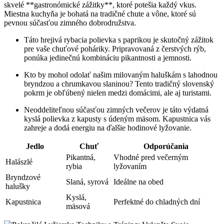
skvelé **gastronómické zážitky**, ktoré⁢ potešia každý vkus.
Miestna kuchyňa je ‌bohatá​ na tradičné chute a vône, ktoré sú
pevnou súčasťou zimného dobrodružstva.
Táto ⁢hrejivá rybacia ⁣polievka s paprikou je skutočný zážitok
pre vaše chuťové‌ poháriky. Pripravovaná z ⁢čerstvých rýb,
ponúka jedinečnú kombináciu pikantnosti a jemnosti.
Kto by mohol odolať ‍našim milovaným haluškám s lahodnou
bryndzou a‌ chrumkavou ‌slaninou? Tento tradičný slovenský​
pokrm je obľúbený ⁣nielen medzi domácimi,⁢ ale‍ aj turistami.
Neoddeliteľnou ⁢súčasťou ​zimných večerov‌ je táto ‍výdatná⁣
kyslá polievka z ‍kapusty ​s údeným mäsom. Kapustnica vás
zahreje a dodá⁣ energiu na ďalšie hodinové ⁤lyžovanie.
Jedlo
Chuť
Odporúčania
Pikantná,‍
Vhodné pred večerným⁤
Halászlé
rybia
lyžovaním
Bryndzové​
Slaná, syrová
Ideálne na obed
halušky
Kyslá,
Kapustnica
Perfektné do chladných dní
mäsová