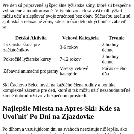
Pre deti sú pripravené⁤ aj⁤ špeciálne lyžiarske zóny, ktoré sú bezpečne
vyhradené a monitorované. V týchto zónach sa vaši malí lyžiari
môžu učiť a zlepšovať svoje zručnosti bez obáv. Súčasťou areálu sú
aj ihriská a relaxačné‍ zóny, kde si ⁣môžu deti oddýchnuť a‌ zabaviť
sa.
Detská Aktivita
Veková⁤ Kategória
Trvanie
Lyžiarska škola pre
2⁢ hodiny
3-6‌ rokov
začiatočníkov
denne
3 hodiny
Pokročilé lyžiarske⁤ kurzy
7-12 rokov
denne
Všetky vekové⁢
Počas celého
Zábavné animačné programy
kategórie
dňa
Ski Čachovo Selce myslí na každého ⁣člena rodiny a ponúka
komplexné‌ zázemie pre deti, ktoré si tak⁢ môžu užiť nezabudnuteľné
⁢zimné dobrodružstvo v⁣ bezpečnom prostredí.
Najlepšie⁢ Miesta na⁢ Apres-Ski: Kde ‍sa
Uvoľniť Po Dni ⁢na Zjazdovke
Po dlhom a⁢ vzrušujúcom dni ⁣na svahoch neexistuje nič lepšie,⁤ ako