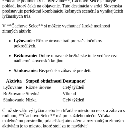
**ideálne podmienky na ‍lyžovanie**, Čachovo Selce je ukryté
poklad, ktorý čaká na ⁤objavenie.⁣ Táto destinácia v srdci Slovenska⁢
predstavuje perfektnú kombináciu‌ krásnych scenérií a vynikajúcich
lyžiarskych trás.
V **Čachove Selce**⁢ si ⁣môžete ⁢vychutnať ‍široké možnosti
zimných aktivít:
Lyžovanie:
Rôzne‍ úrovne tratí pre začiatočníkov i⁤
pokročilých.
Bežkovanie:
Dobre upravené bežkárske trate‌ vedúce ​cez‍
nádhernú slovenskú ⁢krajinu.
Sánkovanie:
Bezpečné⁢ a zábavné pre⁤ deti.
Aktivita
Stupeň obtiažnosti
Dostupnosť
Lyžovanie
Rôzne úrovne
Celý týždeň
Bežkovanie
Stredná
Víkend
Sánkovanie
Nízka
Celý týždeň
Či už ste vášnivý lyžiar alebo len‍ hľadáte ⁤miesto na relax a zábavu⁢ s
rodinou, **Čachovo ⁣Selce** má pre každého⁤ niečo. Vďaka
malebnému prostrediu, priateľskej atmosfére a rozmanitým zimným
aktivitám je to miesto, ktoré stojí⁢ za to navštíviť.