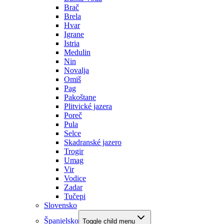
Brač
Brela
Hvar
Igrane
Istria
Medulin
Nin
Novalja
Omiš
Pag
Pakoštane
Plitvické jazera
Poreč
Pula
Selce
Skadranské jazero
Trogir
Umag
Vir
Vodice
Zadar
Tučepi
Slovensko
Španielsko
Toggle child menu