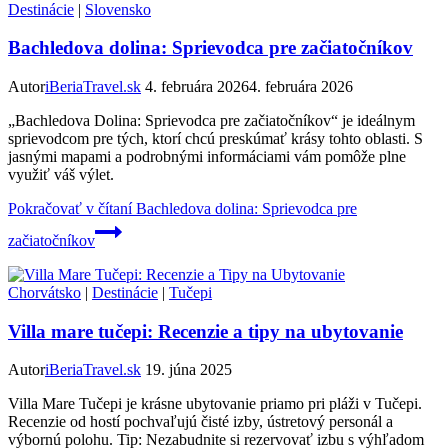
Destinácie
|
Slovensko
Bachledova dolina: Sprievodca pre začiatočníkov
Autor
iBeriaTravel.sk
4. februára 2026
4. februára 2026
„Bachledova Dolina: Sprievodca pre začiatočníkov“ je ideálnym
sprievodcom pre tých, ktorí chcú preskúmať krásy tohto oblasti. S
jasnými mapami a podrobnými informáciami vám pomôže plne
využiť váš výlet.
Pokračovať v čítaní
Bachledova dolina: Sprievodca pre
začiatočníkov
Chorvátsko
|
Destinácie
|
Tučepi
Villa mare tučepi: Recenzie a tipy na ubytovanie
Autor
iBeriaTravel.sk
19. júna 2025
Villa Mare Tučepi je krásne ubytovanie priamo pri pláži v Tučepi.
Recenzie od hostí pochvaľujú čisté izby, ústretový personál a
výbornú polohu. Tip: Nezabudnite si rezervovať izbu s výhľadom