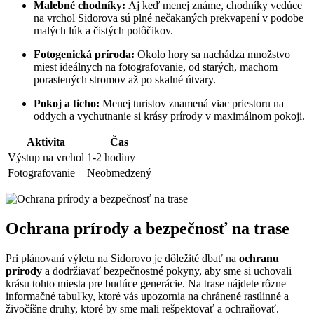
Malebné chodníky:
Aj keď menej známe, chodníky vedúce
na vrchol Sidorova sú plné nečakaných prekvapení v podobe
malých lúk a čistých potôčikov.
Fotogenická príroda:
Okolo hory sa nachádza množstvo
miest ideálnych na fotografovanie, od starých, machom
porastených stromov až po skalné útvary.
Pokoj a ticho:
Menej turistov znamená viac priestoru na
oddych a vychutnanie si krásy prírody v maximálnom pokoji.
Aktivita
Čas
Výstup na vrchol
1-2 hodiny
Fotografovanie
Neobmedzený
Ochrana prírody a bezpečnosť na trase
Pri plánovaní výletu na Sidorovo je dôležité dbať na
ochranu
prírody
a dodržiavať bezpečnostné pokyny, aby sme si uchovali
krásu tohto miesta pre budúce generácie. Na trase nájdete rôzne
informačné tabuľky, ktoré vás upozornia na chránené rastlinné a
živočíšne druhy, ktoré by sme mali rešpektovať a ochraňovať.