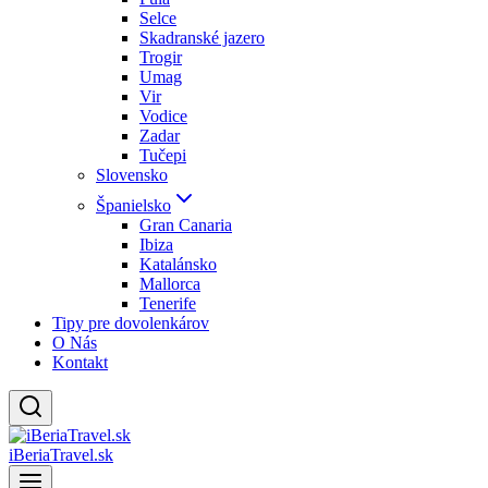
Selce
Skadranské jazero
Trogir
Umag
Vir
Vodice
Zadar
Tučepi
Slovensko
Španielsko
Gran Canaria
Ibiza
Katalánsko
Mallorca
Tenerife
Tipy pre dovolenkárov
O Nás
Kontakt
iBeriaTravel.sk