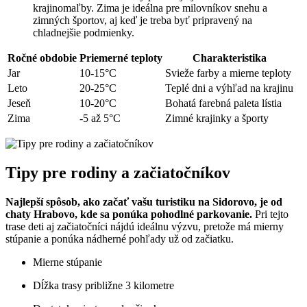
krajinomaľby. Zima je ideálna pre milovníkov snehu a
zimných športov, aj keď je treba byť pripravený na
chladnejšie podmienky.
Ročné obdobie
Priemerné teploty
Charakteristika
Jar
10-15°C
Svieže farby a mierne teploty
Leto
20-25°C
Teplé dni a výhľad na krajinu
Jeseň
10-20°C
Bohatá farebná paleta lístia
Zima
-5 až 5°C
Zimné krajinky a športy
Tipy pre rodiny a začiatočníkov
Najlepší spôsob, ako začať vašu turistiku na Sidorovo, je od
chaty Hrabovo, kde sa ponúka pohodlné parkovanie.
Pri tejto
trase deti aj začiatočníci nájdú ideálnu výzvu, pretože má mierny
stúpanie a ponúka nádherné pohľady už od začiatku.
Mierne stúpanie
Dĺžka trasy približne 3 kilometre