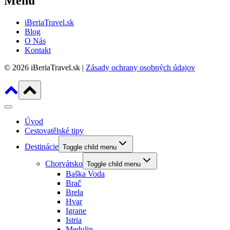
Menu
iBeriaTravel.sk
Blog
O Nás
Kontakt
© 2026 iBeriaTravel.sk |
Zásady ochrany osobných údajov
Úvod
Cestovatělské tipy
Destinácie
Toggle child menu
Chorvátsko
Toggle child menu
Baška Voda
Brač
Brela
Hvar
Igrane
Istria
Medulin