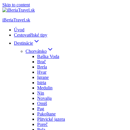
Skip to content
iBeriaTravel.sk
Úvod
Cestovatělské tipy
Destinácie
Chorvátsko
Baška Voda
Brač
Brela
Hvar
Igrane
Istria
Medulin
Nin
Novalja
Omiš
Pag
Pakoštane
Plitvické jazera
Poreč
Pula