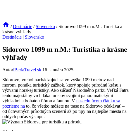
/
Destinácie
/
Slovensko
/
Sidorovo 1099 m n.M.: Turistika a
krásne výhľady
Destinácie
|
Slovensko
Sidorovo 1099 m n.M.: Turistika a krásne
výhľady
Autor
iBeriaTravel.sk
16. januára 2025
Sidorovo, vrchol nachádzajúci sa vo výške 1099 metrov nad
morom, ponúka turistický zážitok, ktorý spojuje prírodnú krásu s
výzvami horskej turistiky. Ako súčasť Národného parku Veľká Fatra
tento majestátny vrch láka turistov svojimi panoramatickými
výhľadmi a bohatou flórou a faunou. V
nasledujúcom článku sa
pozrieme na
to, čo všetko môžete na trase na Sidorovo očakávať –
od úchvatných prírodných scenerií až po tipy na najlepšie miesta na
oddych počas výstupu.