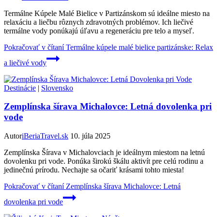
Termálne Kúpele Malé Bielice v Partizánskom sú ideálne miesto na
relaxáciu a liečbu rôznych zdravotných problémov. Ich liečivé
termálne vody ponúkajú úľavu a regeneráciu pre telo a myseľ.
Pokračovať v čítaní
Termálne kúpele malé bielice partizánske: Relax
a liečivé vody
Destinácie
|
Slovensko
Zemplínska šírava Michalovce: Letná dovolenka pri
vode
Autor
iBeriaTravel.sk
10. júla 2025
Zemplínska Šírava v Michalovciach je ideálnym miestom na letnú
dovolenku pri vode. Ponúka širokú škálu aktivít pre celú rodinu a
jedinečnú prírodu. Nechajte sa očariť krásami tohto miesta!
Pokračovať v čítaní
Zemplínska šírava Michalovce: Letná
dovolenka pri vode