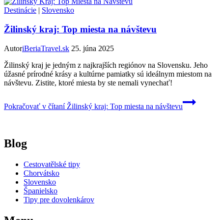
Destinácie
|
Slovensko
Žilinský kraj: Top miesta na návštevu
Autor
iBeriaTravel.sk
25. júna 2025
Žilinský kraj je jedným z najkrajších regiónov na Slovensku. Jeho
úžasné prírodné krásy a kultúrne pamiatky sú ideálnym miestom na
návštevu. Zistite, ktoré miesta by ste nemali vynechať!
Pokračovať v čítaní
Žilinský kraj: Top miesta na návštevu
Blog
Cestovatělské tipy
Chorvátsko
Slovensko
Španielsko
Tipy pre dovolenkárov