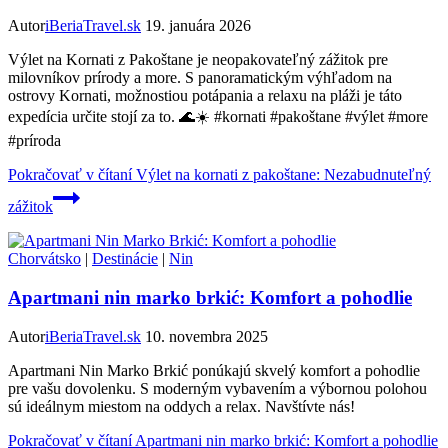
Autor
iBeriaTravel.sk
19. januára 2026
Výlet na Kornati z Pakoštane je neopakovateľný zážitok pre
milovníkov prírody a more. S panoramatickým výhľadom na
ostrovy Kornati, možnostiou potápania a relaxu na pláži je táto
expedícia určite stojí za to. 🌊☀️ #kornati #pakoštane #výlet #more
#príroda
Pokračovať v čítaní
Výlet na kornati z pakoštane: Nezabudnuteľný
zážitok
Chorvátsko
|
Destinácie
|
Nin
Apartmani nin marko brkić: Komfort a pohodlie
Autor
iBeriaTravel.sk
10. novembra 2025
Apartmani Nin Marko Brkić ponúkajú skvelý komfort a pohodlie
pre vašu dovolenku. S moderným vybavením a výbornou polohou
sú ideálnym miestom na oddych a relax. Navštívte nás!
Pokračovať v čítaní
Apartmani nin marko brkić: Komfort a pohodlie