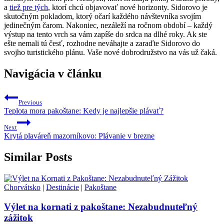
a
tiež pre tých
, ktorí chcú objavovať nové horizonty. Sidorovo je
skutočným pokladom, ktorý očarí každého návštevníka svojím
jedinečným čarom. Nakoniec, nezáleží na ročnom období – každý
výstup na tento vrch sa vám zapíše do srdca na dlhé roky. Ak ste
ešte nemali tú česť, rozhodne neváhajte a zaraďte Sidorovo do
svojho turistického plánu. Vaše nové dobrodružstvo na vás už čaká.
Navigácia v článku
Previous
Teplota mora pakoštane: Kedy je najlepšie plávať?
Next
Krytá plaváreň mazorníkovo: Plávanie v brezne
Similar Posts
Chorvátsko
|
Destinácie
|
Pakoštane
Výlet na kornati z pakoštane: Nezabudnuteľný
zážitok