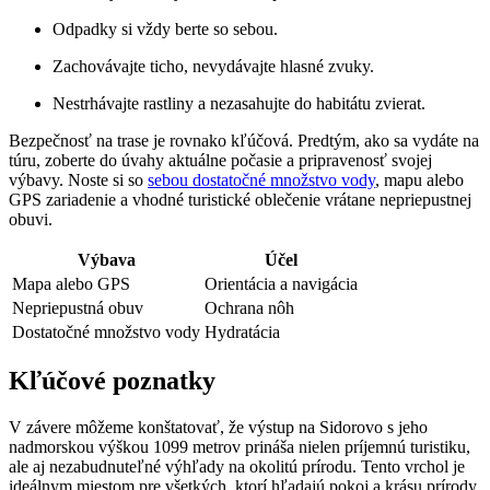
Odpadky si vždy berte so sebou.
Zachovávajte ticho, nevydávajte hlasné zvuky.
Nestrhávajte rastliny a nezasahujte do habitátu zvierat.
Bezpečnosť na trase je rovnako kľúčová. Predtým, ako sa vydáte na
túru, zoberte do úvahy aktuálne počasie a pripravenosť svojej
výbavy. Noste si so
sebou dostatočné množstvo vody
, mapu alebo
GPS zariadenie a vhodné turistické oblečenie vrátane nepriepustnej
obuvi.
Výbava
Účel
Mapa alebo GPS
Orientácia a navigácia
Nepriepustná obuv
Ochrana nôh
Dostatočné množstvo vody
Hydratácia
Kľúčové poznatky
V závere môžeme konštatovať, že výstup na Sidorovo s jeho
nadmorskou výškou 1099 metrov prináša nielen príjemnú turistiku,
ale aj nezabudnuteľné výhľady na okolitú prírodu. Tento vrchol je
ideálnym miestom pre všetkých, ktorí hľadajú pokoj a krásu prírody,