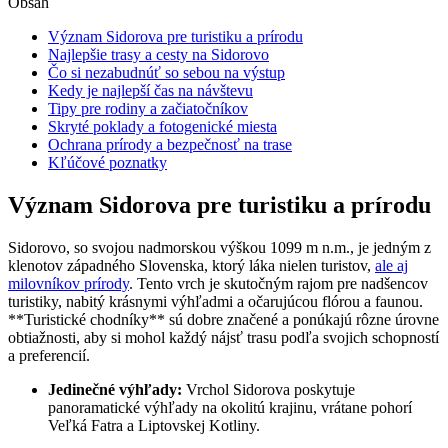
Obsah
Význam Sidorova pre turistiku a prírodu
Najlepšie trasy a cesty na Sidorovo
Čo si nezabudnúť so sebou na výstup
Kedy je najlepší čas na návštevu
Tipy pre rodiny a začiatočníkov
Skryté poklady a fotogenické miesta
Ochrana prírody a bezpečnosť na trase
Kľúčové poznatky
Význam Sidorova pre turistiku a prírodu
Sidorovo, so svojou nadmorskou výškou 1099 m n.m., je jedným z
klenotov západného Slovenska, ktorý láka nielen turistov,
ale aj
milovníkov prírody
. Tento vrch je skutočným rajom pre nadšencov
turistiky, nabitý krásnymi výhľadmi a očarujúcou flórou a faunou.
**Turistické chodníky** sú dobre značené a ponúkajú rôzne úrovne
obtiažnosti, aby si mohol každý nájsť trasu podľa svojich schopností
a preferencií.
Jedinečné výhľady:
Vrchol Sidorova poskytuje
panoramatické výhľady na okolitú krajinu, vrátane pohorí
Veľká Fatra a Liptovskej Kotliny.