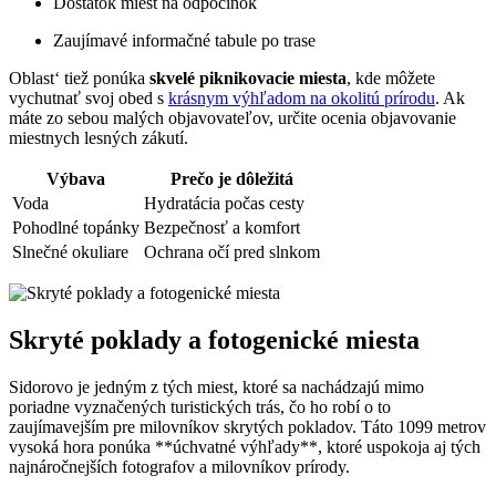
Dostatok miest na odpočinok
Zaujímavé informačné tabule po trase
Oblast‘ tiež ponúka
skvelé piknikovacie miesta
, kde môžete
vychutnať svoj obed s
krásnym výhľadom na okolitú prírodu
. Ak
máte zo sebou malých objavovateľov, určite ocenia objavovanie
miestnych lesných zákutí.
Výbava
Prečo je dôležitá
Voda
Hydratácia počas cesty
Pohodlné topánky
Bezpečnosť a komfort
Slnečné okuliare
Ochrana očí pred slnkom
Skryté poklady a fotogenické miesta
Sidorovo je jedným z tých miest, ktoré sa nachádzajú mimo
poriadne vyznačených turistických trás, čo ho robí o to
zaujímavejším pre milovníkov skrytých pokladov. Táto 1099 metrov
vysoká hora ponúka **úchvatné výhľady**, ktoré uspokoja aj tých
najnáročnejších fotografov a milovníkov prírody.