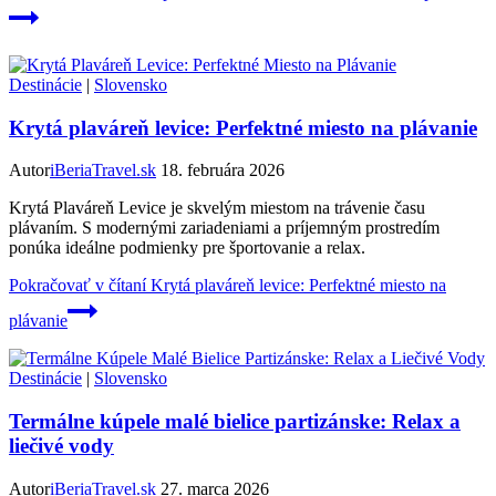
Destinácie
|
Slovensko
Krytá plaváreň levice: Perfektné miesto na plávanie
Autor
iBeriaTravel.sk
18. februára 2026
Krytá Plaváreň Levice je skvelým miestom na trávenie času
plávaním. S modernými zariadeniami a príjemným prostredím
ponúka ideálne podmienky pre športovanie a relax.
Pokračovať v čítaní
Krytá plaváreň levice: Perfektné miesto na
plávanie
Destinácie
|
Slovensko
Termálne kúpele malé bielice partizánske: Relax a
liečivé vody
Autor
iBeriaTravel.sk
27. marca 2026