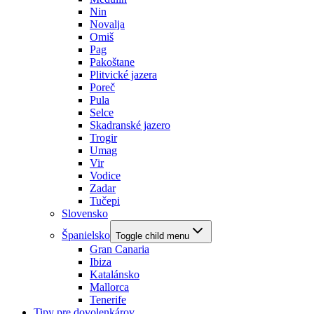
Nin
Novalja
Omiš
Pag
Pakoštane
Plitvické jazera
Poreč
Pula
Selce
Skadranské jazero
Trogir
Umag
Vir
Vodice
Zadar
Tučepi
Slovensko
Španielsko
Toggle child menu
Gran Canaria
Ibiza
Katalánsko
Mallorca
Tenerife
Tipy pre dovolenkárov