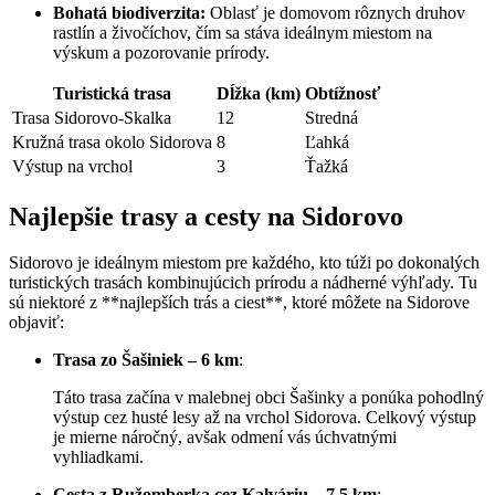
Bohatá biodiverzita:
Oblasť je domovom rôznych druhov
rastlín a živočíchov, čím sa stáva ideálnym miestom na
výskum a pozorovanie prírody.
Turistická trasa
Dĺžka (km)
Obtížnosť
Trasa Sidorovo-Skalka
12
Stredná
Kružná trasa okolo Sidorova
8
Ľahká
Výstup na vrchol
3
Ťažká
Najlepšie trasy a cesty na Sidorovo
Sidorovo je ideálnym miestom pre každého, kto túži po dokonalých
turistických trasách kombinujúcich prírodu a nádherné výhľady. Tu
sú niektoré z **najlepších trás a ciest**, ktoré môžete na Sidorove
objaviť:
Trasa zo Šašiniek – 6 km
:
Táto trasa začína v malebnej obci Šašinky a ponúka pohodlný
výstup cez husté lesy až na vrchol Sidorova. Celkový výstup
je mierne náročný, avšak odmení vás úchvatnými
vyhliadkami.
Cesta z Ružomberka cez Kalváriu – 7,5 km
: