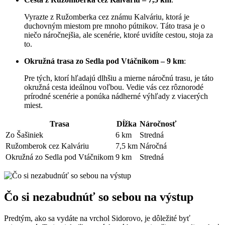
Vyrazte z Ružomberka cez známu Kalváriu, ktorá je
duchovným miestom pre mnoho pútnikov. Táto trasa je o
niečo náročnejšia, ale scenérie, ktoré uvidíte cestou, stoja za
to.
Okružná trasa zo Sedla pod Vtáčnikom – 9 km
:
Pre tých, ktorí hľadajú dlhšiu a mierne náročnú trasu, je táto
okružná cesta ideálnou voľbou. Vedie vás cez rôznorodé
prírodné scenérie a ponúka nádherné výhľady z viacerých
miest.
Trasa
Dĺžka
Náročnosť
Zo Šašiniek
6 km
Stredná
Ružomberok cez Kalváriu
7,5 km
Náročná
Okružná zo Sedla pod Vtáčnikom
9 km
Stredná
Čo si nezabudnúť so sebou na výstup
Predtým, ako sa vydáte na vrchol Sidorovo, je dôležité byť