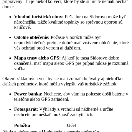
pripravený. Tu je niekoľko vecí, ktoré by ste si určite nemali nechať
doma:
Vhodnú turistickú obuv:
Pešia túra na Sidorovo môže byť
náročnejšia, takže kvalitné topánky so správnou oporou sú
kľúčové.
Odolné oblečenie:
Počasie v horách môže byť
nepredvídateľné, preto je dobré mať vrstvené oblečenie, ktoré
vás ochráni pred vetrom aj dažďom.
Mapa trasy alebo GPS:
Aj keď je trasa Sidorovo dobre
označená, mať mapu alebo GPS pre prípad núdze je rozumná
voľba.
Okrem základných vecí by ste mali zobrať do úvahy aj niekoľko
ďalších predmetov, ktoré môžu vylepšiť váš turistický zážitok:
Power banka:
Nechcete, aby vám na polceste došli batérie v
telefóne alebo GPS zariadení.
Fotoaparát:
Výhľady z vrcholu sú nádherné a určite
nechcete premeškať možnosť zachytiť ich.
Položka
Účel
Voda a občerstvenie
Hydratácia a energia počas túry