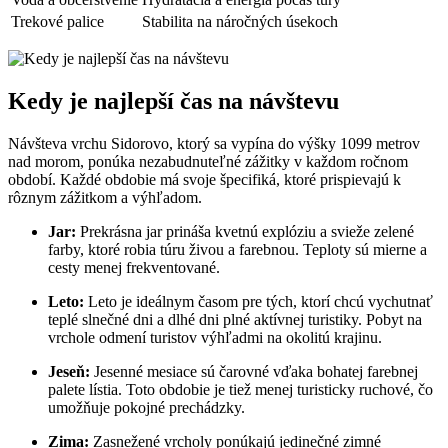
Trekové palice
Stabilita na náročných úsekoch
Kedy je najlepší čas na návštevu
Návšteva vrchu Sidorovo, ktorý sa vypína do výšky 1099 metrov
nad morom, ponúka nezabudnuteľné zážitky v každom ročnom
období. Každé obdobie má svoje špecifiká, ktoré prispievajú k
rôznym zážitkom a výhľadom.
Jar:
Prekrásna jar prináša kvetnú explóziu a svieže zelené
farby, ktoré robia túru živou a farebnou. Teploty sú mierne a
cesty menej frekventované.
Leto:
Leto je ideálnym časom pre tých, ktorí chcú vychutnať
teplé slnečné dni a dlhé dni plné aktívnej turistiky. Pobyt na
vrchole odmení turistov výhľadmi na okolitú krajinu.
Jeseň:
Jesenné mesiace sú čarovné vďaka bohatej farebnej
palete lístia. Toto obdobie je tiež menej turisticky ruchové, čo
umožňuje pokojné prechádzky.
Zima:
Zasnežené vrcholy ponúkajú jedinečné zimné