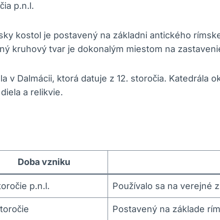
ia ⁣p.n.l.
ky kostol je postavený⁤ na ⁣základni antického rímsk
ľný kruhový tvar je dokonalým miestom na⁢ zastavenie
la v Dalmácii, ktorá datuje z 12. storočia. Katedrála
la ⁣a‍ relikvie.
Doba vzniku
toročie p.n.l.
Používalo sa na verejné 
storočie
Postavený‌ na​ základe r