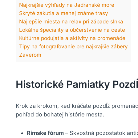
Najkrajšie výhľady na Jadranské more
Skryté zákutia ‌a menej ⁢známe trasy
Najlepšie miesta na relax pri západe ⁤slnka
Lokálne‍ špeciality a občerstvenie na ceste
Kultúrne podujatia a⁣ aktivity na promenáde
Tipy na fotografovanie pre najkrajšie zábery
Záverom
Historické​ Pamiatky⁣ Poz
Krok za krokom, keď kráčate pozdĺž promenády 
pohľad do bohatej‌ histórie mesta.
Rímske‍ fórum
– Skvostná ⁢pozostatok antic