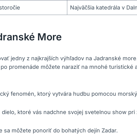
 storočie
Najväčšia katedrála v Dal
adranské More
ť jedny⁢ z najkrajších⁤ výhľadov na Jadranské more
 po​ promenáde môžete naraziť⁤ na mnohé turistické a
ký fenomén, ktorý ​vytvára​ hudbu pomocou morskýc
dielo, ktoré vás ​nadchne svojej svetelnou show pri
e sa môžete ponoriť do bohatých dejín Zadar.