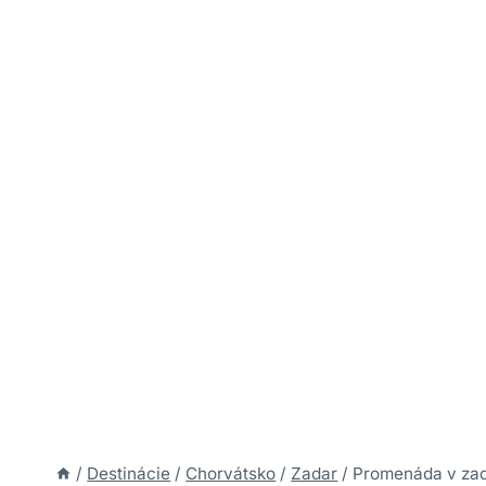
/
Destinácie
/
Chorvátsko
/
Zadar
/
Promenáda v zad