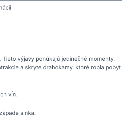
mácii
. Tieto výjavy ponúkajú jedinečné momenty,
trakcie a skryté drahokamy, ktoré ‌robia pobyt
h ​vĺn.
 západe slnka.