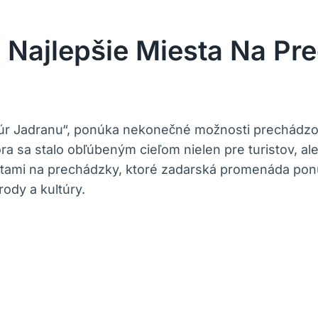
 Najlepšie Miesta Na Pr
 Jadranu“, ponúka nekonečné ‍možnosti prechádzok‍ 
a‌ sa stalo obľúbeným cieľom nielen pre turistov,⁢ a
tami na prechádzky, ktoré zadarská ‍promenáda ponúk
dy a⁢ kultúry.