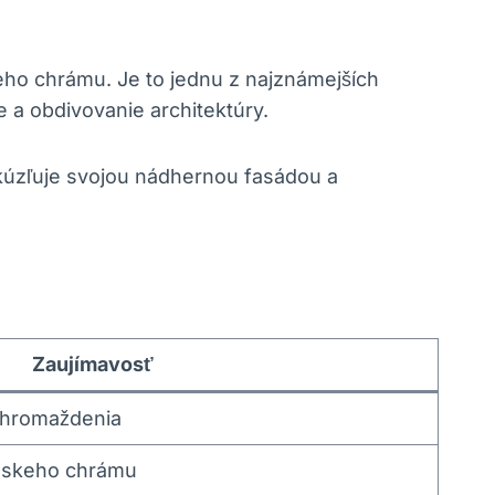
eho chrámu. Je to jednu z najznámejších​
 a obdivovanie ⁢architektúry.
 okúzľuje svojou nádhernou fasádou a ​
Zaujímavosť
‍zhromaždenia
ímskeho chrámu