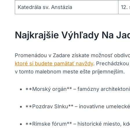
Katedrála sv. Anstázia
12.
Najkrajšie Výhľady Na J
Promenádou v Zadare získate možnosť obdivova
ktoré si budete pamätať navždy
. Prechádzkou‌
v ⁣tomto malebnom meste ešte príjemnejším.
**Morský orgán** – famózny architektonic
**Pozdrav Slnku** – inovatívne umelecké 
**Rímske fórum** – historické miesto, kd