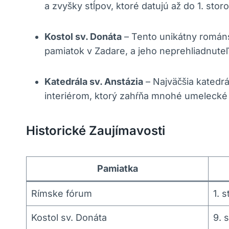
a zvyšky ‍stĺpov, ktoré datujú až do 1. ⁢storoč
Kostol sv. Donáta
– Tento unikátny⁤ románs
pamiatok⁣ v Zadare,⁣ a jeho neprehliadnute
Katedrála sv. Anstázia
– ‌Najväčšia katedrá
interiérom, ktorý zahŕňa mnohé umelecké ‌die
Historické Zaujímavosti
Pamiatka
Rímske fórum
1. s
Kostol sv. Donáta
9. 