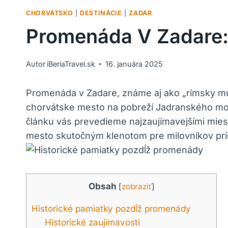
CHORVÁTSKO
|
DESTINÁCIE
|
ZADAR
Promenáda V Zadare:
Autor
iBeriaTravel.sk
16. januára 2025
Promenáda v Zadare, známe aj ako „rímsky múr
chorvátske ‍mesto ‌na pobreží Jadranského mor
článku vás prevedieme najzaujímavejšími mies
mesto skutočným klenotom pre milovníkov príro
Obsah
[
zobraziť
]
Historické​ pamiatky⁣ pozdĺž promenády
Historické zaujímavosti