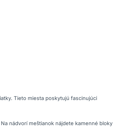
atky. Tieto miesta poskytujú fascinujúci
. ⁤Na nádvorí meštianok nájdete⁣ kamenné bloky