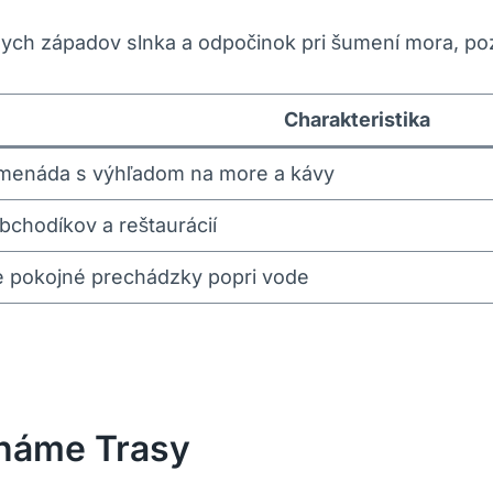
ych západov slnka a odpočinok ‌pri šumení ‍mora, pozri
Charakteristika
menáda s výhľadom na⁤ more a kávy
 obchodíkov ‍a reštaurácií
pre pokojné prechádzky popri vode
známe Trasy