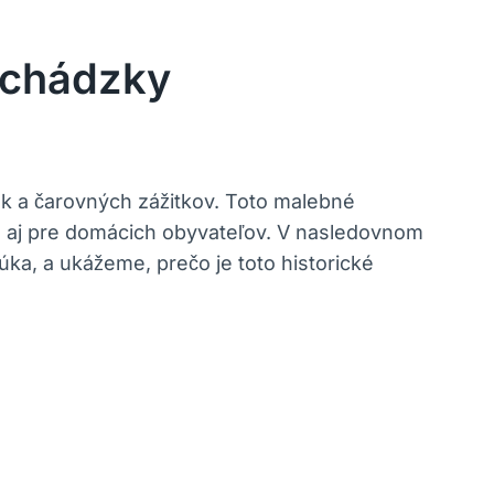
echádzky
a ‍čarovných‌ zážitkov. Toto malebné
le aj ⁤pre domácich obyvateľov. V nasledovnom
a, a ⁣ukážeme, prečo je toto historické