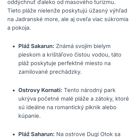
oddýchnuť ďaleko od masového turizmu.
Tieto pláže nielenže poskytujú úžasný výhľad
na Jadranské more, ale aj oveľa viac súkromia
a pokoja.
Pláž Sakarun:
Známá svojím bielym
pieskom a krištáľovo čistou vodou, táto
pláž poskytuje perfektné miesto na
zamilované prechádzky.
Ostrovy Kornati:
Tento národný park
ukrýva početné malé pláže a zátoky, ktoré
sú ideálne na romantický piknik alebo
kúpanie.
Pláž Saharun:
Na ostrove Dugi Otok sa