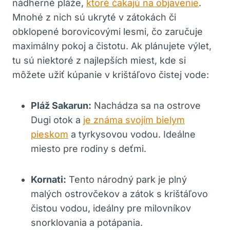
nádherné pláže,
ktoré čakajú na objavenie
.
Mnohé z nich sú ukryté v zátokách či
obklopené borovicovými lesmi, čo zaručuje
maximálny pokoj a čistotu. Ak plánujete výlet,
tu sú niektoré z najlepších miest, kde si
môžete užiť kúpanie v krištáľovo čistej vode:
Pláž Sakarun:
Nachádza sa na ostrove
Dugi otok a
je známa svojím bielym
pieskom
a tyrkysovou vodou. Ideálne
miesto pre rodiny s deťmi.
Kornati:
Tento národný park je plný
malých ostrovčekov a zátok s krištáľovo
čistou vodou, ideálny pre milovníkov
snorklovania a potápania.