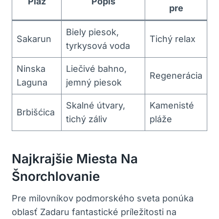
Pláž
Popis
pre
Biely piesok,
Sakarun
Tichý relax
tyrkysová voda
Ninska
Liečivé bahno,
Regenerácia
Laguna
jemný piesok
Skalné útvary,
Kamenisté
Brbišćica
tichý záliv
pláže
Najkrajšie Miesta Na
Šnorchlovanie
Pre milovníkov podmorského sveta ponúka
oblasť Zadaru fantastické príležitosti na