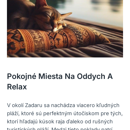
Pokojné Miesta Na Oddych A
Relax
V okolí Zadaru sa nachádza viacero kľudných
pláží, ktoré sú perfektným útočiskom pre tých,
ktorí hľadajú kúsok raja ďaleko od rušných
turistických pláží. Medzi tieto poklady patrí