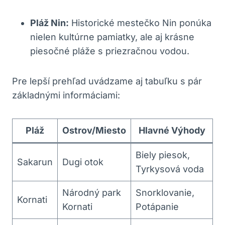
Pláž Nin:
Historické mestečko Nin ponúka
nielen kultúrne pamiatky, ale aj krásne
piesočné pláže s priezračnou vodou.
Pre lepší prehľad uvádzame aj tabuľku s pár
základnými informáciami:
Pláž
Ostrov/Miesto
Hlavné Výhody
Biely piesok,
Sakarun
Dugi otok
Tyrkysová voda
Národný park
Snorklovanie,
Kornati
Kornati
Potápanie