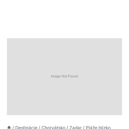
/
Destinácie
/
Chorvátsko
/
Zadar
/
Pláže blízko