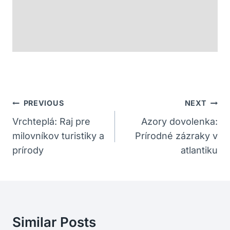
Navigácia
PREVIOUS
NEXT
V
Vrchteplá: Raj pre
Azory dovolenka:
milovníkov turistiky a
Prírodné zázraky v
Článku
prírody
atlantiku
Similar Posts