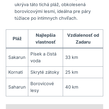
ukrýva táto tichá pláž, obkolesená
borovicovými lesmi, ideálna pre páry
túžiace po intímnych chvíľach.
Najlepšia
Vzdialenosť od
Pláž
vlastnosť
Zadaru
Písek a čistá
Sakarun
33 km
voda
Kornati
Skryté zátoky
25 km
Borovicové
Saharun
40 km
lesy