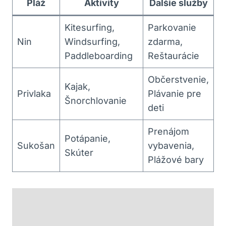
Pláž
Aktivity
Ďalšie služby
Kitesurfing,
Parkovanie
Nin
Windsurfing,
zdarma,
Paddleboarding
Reštaurácie
Občerstvenie,
Kajak,
Privlaka
Plávanie pre
Šnorchlovanie
deti
Prenájom
Potápanie,
Sukošan
vybavenia,
Skúter
Plážové bary