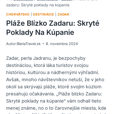
zadaru: Skryté poklady na kúpanie
CHORVÁTSKO
|
DESTINÁCIE
|
ZADAR
Pláže Blízko Zadaru: Skryté
Poklady Na Kúpanie
Autor
iBeriaTravel.sk
8. novembra 2024
Zadar, perla Jadranu, je bezpochyby
destináciou, ktorá láka turistov svojou
históriou, kultúrou a nádhernými výhľadmi.
Avšak, mnoho návštevníkov netuší, že v jeho
okolí sa skrývajú pláže, ktoré svojim kúzlom
presahujú očakávania. „Pláže blízko Zadaru:
Skryté poklady na kúpanie“ vám odhalí tieto
menej známe, no o to čarovnejšie miesta, kde