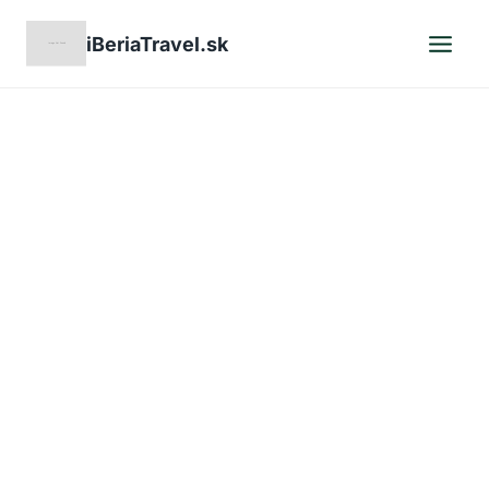
Skip
iBeriaTravel.sk
to
content