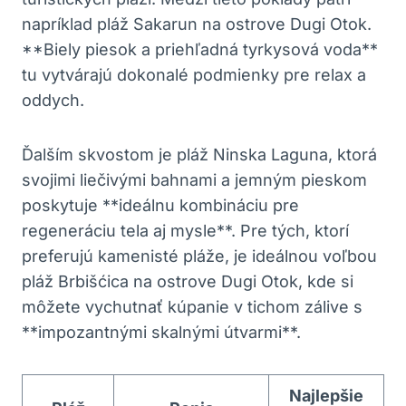
napríklad pláž Sakarun na ostrove Dugi Otok.
**Biely piesok a priehľadná tyrkysová voda**
tu vytvárajú dokonalé podmienky pre relax a
oddych.
Ďalším skvostom je pláž Ninska Laguna, ktorá
svojimi liečivými bahnami a jemným pieskom
poskytuje **ideálnu kombináciu pre
regeneráciu tela aj mysle**. Pre tých, ktorí
preferujú kamenisté pláže, je ideálnou voľbou
pláž Brbišćica na ostrove Dugi Otok, kde si
môžete vychutnať kúpanie v tichom zálive s
**impozantnými skalnými útvarmi**.
Najlepšie