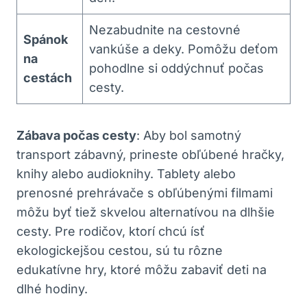
Nezabudnite na cestovné
Spánok
vankúše a deky. Pomôžu deťom
na
pohodlne si oddýchnuť počas
cestách
cesty.
Zábava počas cesty
: Aby bol samotný
transport zábavný, prineste obľúbené hračky,
knihy alebo audioknihy. Tablety alebo
prenosné prehrávače s obľúbenými filmami
môžu byť tiež skvelou alternatívou na dlhšie
cesty. Pre rodičov, ktorí chcú ísť
ekologickejšou cestou, sú tu rôzne
edukatívne hry, ktoré môžu zabaviť deti na
dlhé hodiny.