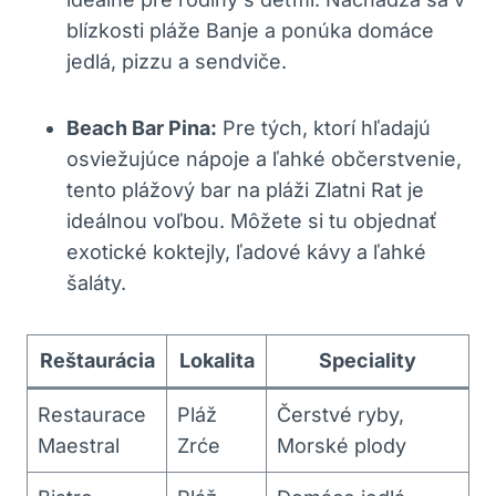
blízkosti pláže Banje a ponúka domáce
jedlá, pizzu a sendviče.
Beach Bar Pina:
Pre tých, ktorí hľadajú
osviežujúce nápoje a ľahké občerstvenie,
tento plážový bar na pláži Zlatni Rat je
ideálnou voľbou. Môžete si tu objednať
exotické koktejly, ľadové kávy a ľahké
šaláty.
Reštaurácia
Lokalita
Speciality
Restaurace
Pláž
Čerstvé ryby,
Maestral
Zrće
Morské plody