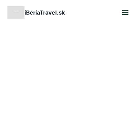
Skip
iBeriaTravel.sk
to
content