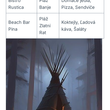
Bistro
Pláž
Domáce jedlá,
Rustica
Banje
Pizza, Sendviče
Pláž
Beach Bar
Koktejly, Ľadová
Zlatni
Pina
káva, Šaláty
Rat