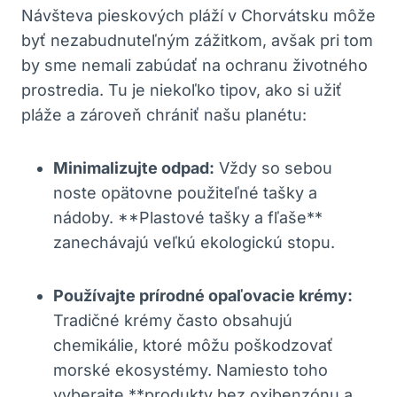
Návšteva pieskových pláží v Chorvátsku môže
byť nezabudnuteľným zážitkom, avšak pri tom
by sme nemali zabúdať na ochranu životného
prostredia. Tu je niekoľko tipov, ako si užiť
pláže a zároveň chrániť našu planétu:
Minimalizujte odpad:
Vždy so sebou
noste opätovne použiteľné tašky a
nádoby. **Plastové tašky a fľaše**
zanechávajú veľkú ekologickú stopu.
Používajte prírodné opaľovacie krémy:
Tradičné krémy často obsahujú
chemikálie, ktoré môžu poškodzovať
morské ekosystémy. Namiesto toho
vyberajte **produkty bez oxibenzónu a