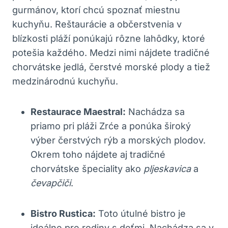
gurmánov, ktorí chcú spoznať miestnu
kuchyňu. Reštaurácie a občerstvenia v
blízkosti pláží ponúkajú rôzne lahôdky, ktoré
potešia každého. Medzi nimi nájdete tradičné
chorvátske jedlá, čerstvé morské plody a tiež
medzinárodnú kuchyňu.
Restaurace Maestral:
Nachádza sa
priamo pri pláži Zrće a ponúka široký
výber čerstvých rýb a morských plodov.
Okrem toho nájdete aj tradičné
chorvátske špeciality ako
pljeskavica
a
čevapčiči
.
Bistro Rustica:
Toto útulné bistro je
ideálne pre rodiny s deťmi. Nachádza sa v