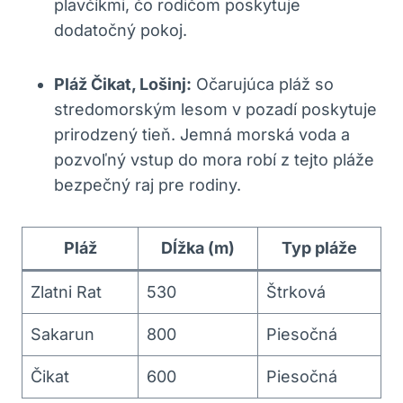
plavčíkmi, čo rodičom poskytuje
dodatočný pokoj.
Pláž Čikat, Lošinj:
Očarujúca pláž so
stredomorským lesom v pozadí poskytuje
prirodzený tieň. Jemná morská voda a
pozvoľný vstup do mora robí z tejto pláže
bezpečný raj pre rodiny.
Pláž
Dĺžka (m)
Typ pláže
Zlatni Rat
530
Štrková
Sakarun
800
Piesočná
Čikat
600
Piesočná