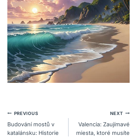
Navigácia
PREVIOUS
NEXT
V
Budování mostů v
Valencia: Zaujímavé
katalánsku: Historie
miesta, ktoré musíte
Článku