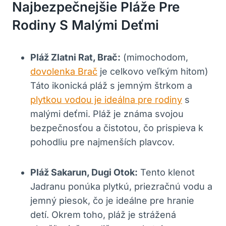
Najbezpečnejšie Pláže Pre
Rodiny S Malými Deťmi
Pláž Zlatni Rat, Brač:
(mimochodom,
dovolenka Brač
je celkovo veľkým hitom)
Táto ikonická pláž s jemným štrkom a
plytkou vodou je ideálna pre rodiny
s
malými deťmi. Pláž je známa svojou
bezpečnosťou a čistotou, čo prispieva k
pohodliu pre najmenších plavcov.
Pláž Sakarun, Dugi Otok:
Tento klenot
Jadranu ponúka plytkú, priezračnú vodu a
jemný piesok, čo je ideálne pre hranie
detí. Okrem toho, pláž je strážená