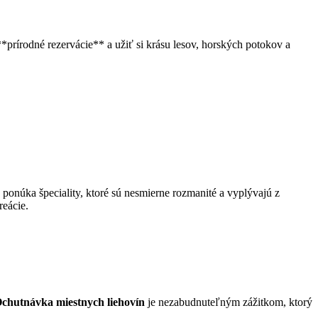
**prírodné rezervácie** a užiť si krásu lesov, horských potokov a
onúka špeciality, ktoré sú nesmierne rozmanité a ⁤vyplývajú z‍
reácie.
chutnávka miestnych liehovín
je nezabudnuteľným zážitkom, ktorý