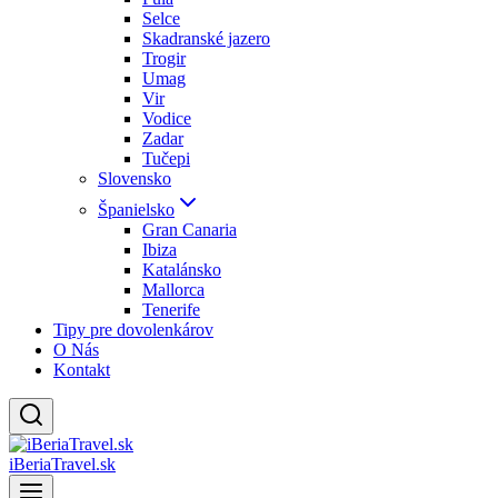
Selce
Skadranské jazero
Trogir
Umag
Vir
Vodice
Zadar
Tučepi
Slovensko
Španielsko
Gran Canaria
Ibiza
Katalánsko
Mallorca
Tenerife
Tipy pre dovolenkárov
O Nás
Kontakt
iBeriaTravel.sk