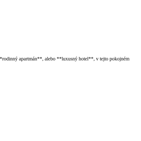
 **rodinný apartmán**, alebo **luxusný hotel**, v tejto pokojném