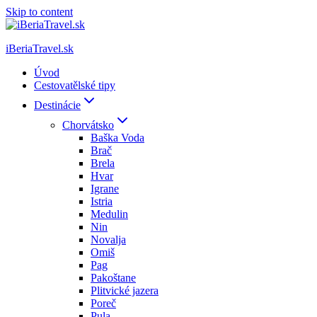
Skip to content
iBeriaTravel.sk
Úvod
Cestovatělské tipy
Destinácie
Chorvátsko
Baška Voda
Brač
Brela
Hvar
Igrane
Istria
Medulin
Nin
Novalja
Omiš
Pag
Pakoštane
Plitvické jazera
Poreč
Pula