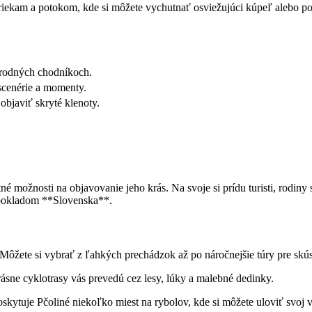
m riekam a potokom, kde si môžete vychutnať osviežujúci kúpeľ alebo p
írodných chodníkoch.
⁤scenérie a momenty.
 objaviť skryté klenoty.
žnosti na ‌objavovanie jeho krás. ​Na svoje si prídu turisti, rodiny s d
 pokladom **Slovenska**.
 Môžete si ⁣vybrať z ľahkých prechádzok⁢ až po náročnejšie túry pre skú
ekrásne cyklotrasy vás prevedú cez lesy, lúky a malebné dedinky.
oskytuje Pčoliné niekoľko miest na rybolov, kde ⁤si môžete uloviť svoj