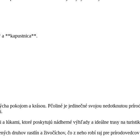
* a **kapustnica**.
é dýcha pokojom a krásou. Pčoliné je jedinečné svojou ‍nedotknutou prírod
i.
 lúkami, ktoré poskytujú nádherné výhľady a ideálne trasy ‌na⁣ turistiku
h druhov rastlín a živočíchov, čo z neho robí raj ⁢pre ​prírodovedcov 