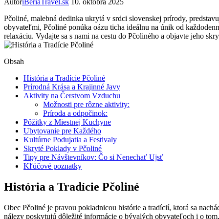
Autor
iBeriaTravel.sk
10. októbra 2025
Pčoliné, malebná dedinka ukrytá​ v srdci slovenskej ⁤prírody, predstavu
obyvateľmi, Pčoliné⁤ ponúka oázu‌ ticha ideálnu na únik​ od⁤ každoden
relaxáciu. Vydajte sa s ⁢nami na ‍cestu do‍ Pčoliného ​a objavte jeho skr
Obsah
História a⁢ Tradície Pčoliné
Prírodná Krása​ a Krajinné Javy
Aktivity na Čerstvom Vzduchu
Možnosti⁢ pre​ rôzne‍ aktivity:
Príroda a ⁤odpočinok:
Pôžitky z Miestnej Kuchyne
Ubytovanie pre Každého
Kultúrne Podujatia a Festivaly
Skryté Poklady v‌ Pčoliné
Tipy pre Návštevníkov: Čo si ‌Nenechať Ujsť
Kľúčové poznatky
História a⁢ Tradície Pčoliné
Obec‍ Pčoliné je pravou pokladnicou histórie a‌ tradícií, ktorá sa na
nálezy poskytujú⁢ dôležité informácie⁤ o bývalých obyvateľoch i o ‍tom, 