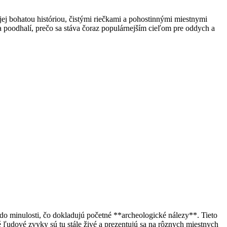
 jej bohatou históriou, čistými riečkami a ​pohostinnými ⁤miestnymi
a poodhalí, prečo sa ⁢stáva čoraz populárnejším cieľom pre oddych a
 do minulosti, čo dokladujú početné ⁢**archeologické nálezy**. Tieto
é ⁢ľudové zvyky sú ⁤tu⁤ stále živé a prezentujú sa na rôznych miestnych