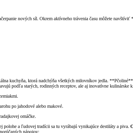
čerpanie nových síl. Okrem aktívneho‌ trávenia času môžete ‍navštíviť 
álna kuchyňa, ktorá nadchýňa všetkých milovníkov jedla. **Pčoliné** p
ravujú podľa starých, rodinných ⁣receptov, ale aj inovatívne kulinárske k
 zemiakmi.
tvarohu po jahodové alebo makové.
aradajkovej ‌omáčke.
polohe a ľudovej tradícii sa tu vyrábajú vynikajúce destiláty a ⁤piva.
O
dporúčaných nápojov: