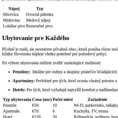
Nápoj
Typ
Slivovica
Ovocná‌ pálenka
Medovina
Medový nápoj
Lokálne ​pivo
Remeselné pivo
Ubytovanie pre Každého
Pčoliné je malá, ale nesmierne pôvabná obec, ‌ktorá​ ponúka rôzne m
kútiku Slovenska nájdete všetko potrebné pre pohodový pobyt.
Pri výbere ubytovania môžete zvážiť nasledujúce možnosti:
Penzióny:
‍ Ideálne pre rodiny a skupiny priateľov hľadajúcich
Apartmány:
Perfektné pre tých, ktorí ‍ocenia vlastný ⁢priestor a
Hotely:
Pre‌ tých, ktorí vyžadujú⁤ najvyšší komfort a nadštandar
Typ ubytovania
Cena (noc)
Počet miest
Zariadenie
Penzión
€50
10
Wi-Fi, parkovisko, raňajk
Apartmán
€70
6
Kuchyňa, TV, terasa
Hotel
€120
50
Reštaurácia, wellness, baz