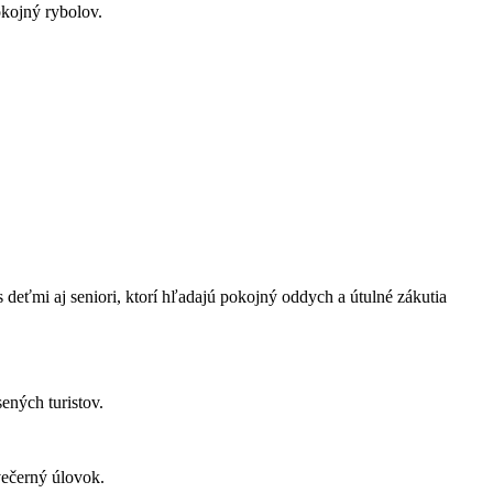
okojný rybolov.
eťmi ​aj seniori, ‍ktorí hľadajú pokojný oddych a ​útulné ⁣zákutia
sených turistov.
 večerný úlovok.