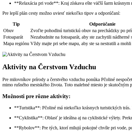
**Relaxácia pri vode**: Kraj ⁢získava ‌ešte väčší šarm‌ krásny
Pre lepší ‍plán ⁤cesty možno uviesť niekoľko tipov a odporúčaní:
Tip
Odporúčanie
Obuv
Zvoľte pohodlnú turistickú obuv na prechádzky ⁢po pr
Fotoaparát
Nezabudnite na fotoaparát, aby ste zachytili nádherné 
Mapa⁣ regiónu
Vždy majte pri sebe mapu, aby ste sa nestratili a mohli
Aktivity na Čerstvom Vzduchu
Pre milovníkov prírody a čerstvého vzduchu ponúka Pčoliné nespočetné mo
mimo rušného mestského života. Toto malebné miesto​ je skutočným
Možnosti⁢ pre​ rôzne‍ aktivity:
**Turistika**: Pčoliné‌ má niekoľko⁣ krásnych turistických trás.
**Cyklistika**: Oblasť je ideálna aj na ⁣cyklistické ⁣výlety. Pr
**Rybolov**: Pre⁢ tých, ktorí milujú pokojné chvíle pri vode, p