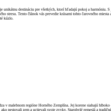
je‌ unikátnu destináciu ⁤pre všetkých, ‌ktorí hľadajú pokoj a ‌harmóniu. S
ného stresu. Tento článok vás prevedie krásami⁢ tohto čarovného miesta 
yté kúzlo.
chádza ​v malebnom regióne Horného Zemplína. Jej korene siahajú hlboko
ako⁢ pestovali zem a uctievali ‌svoje zvyky. Starobylé ‍remeslá ‌a tradičn