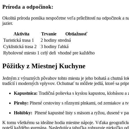
Príroda a ⁤odpočinok:
Okolitá príroda ponúka nespočetne veľa príležitostí na odpočinok a na
jazier.
Aktivita
Trvanie
Obtiažnosť
Turistická trasa ⁢1
2 hodiny
stredná
Cyklistická trasa 2
3 ⁤hodiny
ľahká
Rybolovné‍ miesto 1
celý deň
vhodné pre každého
Pôžitky z Miestnej Kuchyne
Jedným z ⁣výrazných pôvabov tohto miesta je jeho bohatá a chutná lok
tradícií i moderných vplyvov. Ochutnať tu ⁢môžete ⁣jedlá, ktoré sa prip
Kapustnica:
Tradičná polievka s‌ kyslou kapustou, klobásou​ a
Pirohy:
Plnené ⁢cestoviny s rôznymi plnkami, od ‍zemiakov a 
Holúbky:
‌ Plnené kapustné listy s mäsom a ⁤ryžou,​ dusené v p
K tomu všetkému sa ideálne hodia ‍miestne‍ nápoje. Vďaka geografickej 
poteší každého gurmána. Nasledujúca tabuľka zobrazuje‌ niekoľko o