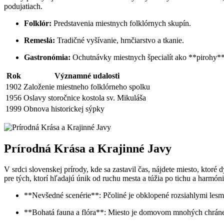
podujatiach.
Folklór:
‍Predstavenia⁤ miestnych folklórnych skupín.
Remeslá:
Tradičné vyšívanie, hrnčiarstvo a⁣ tkanie.
Gastronómia:
⁣Ochutnávky miestnych‌ špecialít ako **pirohy*
Rok
Významné udalosti
1902
Založenie ⁤miestneho folklórneho spolku
1956
Oslavy storočnice​ kostola sv. Mikuláša
1999
Obnova historickej ⁤sýpky
Prírodná Krása​ a Krajinné Javy
V srdci slovenskej prírody, kde ‍sa zastavil čas, nájdete miesto, ⁢ktor
pre ⁣tých,⁤ ktorí hľadajú ⁤únik od‍ ruchu ‍mesta a ⁢túžia po tichu a harmóni
**Nevšedné scenérie**: Pčoliné ​je obklopené rozsiahlymi lesmi a
**Bohatá fauna a flóra**: Miesto je domovom mnohých chránenýc