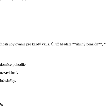
ožnosti ubytovania pre každý vkus. Či už ‍hľadáte **útulný penzión**,
 domáce ⁤pohodlie.
 nezávislosť.
dné služby.
y
én