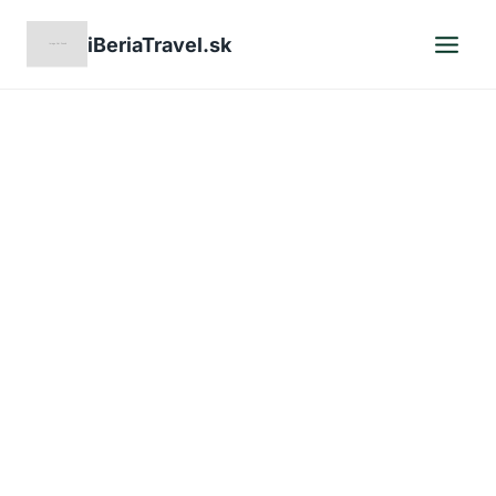
Skip
iBeriaTravel.sk
to
content