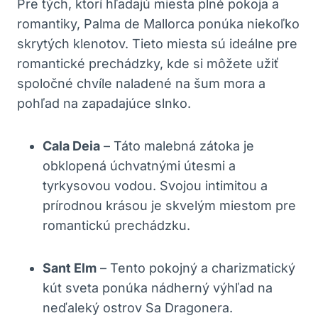
Pre tých, ktorí hľadajú miesta plné pokoja a
romantiky, Palma de Mallorca ponúka niekoľko
skrytých klenotov. Tieto miesta sú ideálne pre
romantické prechádzky, kde si môžete užiť
spoločné chvíle naladené na šum mora a
pohľad na zapadajúce slnko.
Cala Deia
– Táto malebná zátoka je
obklopená úchvatnými útesmi a
tyrkysovou vodou. Svojou intimitou a
prírodnou krásou je skvelým miestom pre
romantickú prechádzku.
Sant Elm
– Tento pokojný a charizmatický
kút sveta ponúka nádherný výhľad na
neďaleký ostrov Sa Dragonera.