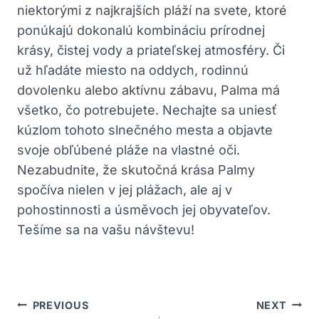
niektorými z najkrajších pláží na svete, ktoré
ponúkajú dokonalú kombináciu prírodnej
krásy, čistej vody a priateľskej atmosféry. Či
už hľadáte miesto na oddych, rodinnú
dovolenku alebo aktívnu zábavu, Palma má
všetko, čo potrebujete. Nechajte sa uniesť
kúzlom tohoto slnečného mesta a objavte
svoje obľúbené pláže na vlastné oči.
Nezabudnite, že skutočná krása Palmy
spočíva nielen v jej plážach, ale aj v
pohostinnosti a úsměvoch jej obyvateľov.
Tešíme sa na vašu návštevu!
Navigácia
PREVIOUS
NEXT