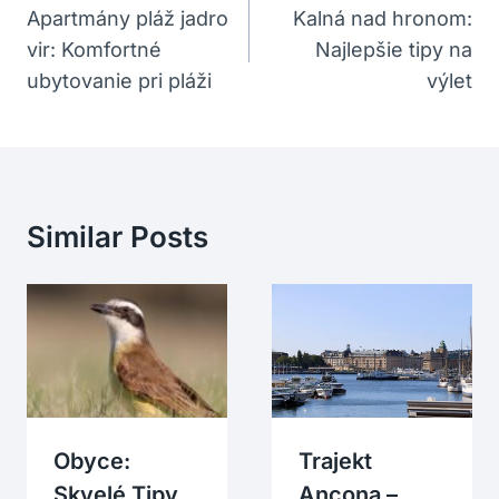
V
Apartmány pláž jadro
Kalná nad hronom:
vir: Komfortné
Najlepšie tipy na
Článku
ubytovanie pri pláži
výlet
Similar Posts
Obyce:
Trajekt
Skvelé Tipy
Ancona –