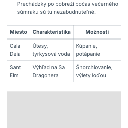
Prechádzky po pobreží počas večerného
súmraku sú tu nezabudnuteľné.
Miesto
Charakteristika
Možnosti
Cala
Útesy,
Kúpanie,
Deia
tyrkysová voda
potápanie
Sant
Výhľad na Sa
Šnorchlovanie,
Elm
Dragonera
výlety loďou