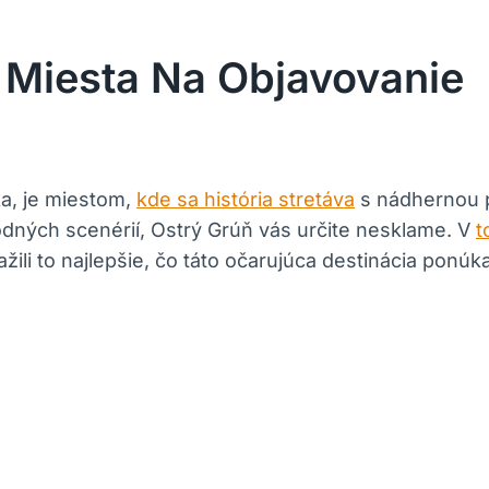
e Miesta Na Objavovanie
ka, je miestom,
kde sa história stretáva
s nádhernou p
rodných scenérií, Ostrý Grúň vás určite nesklame. V
t
 zažili to najlepšie, čo táto očarujúca destinácia pon