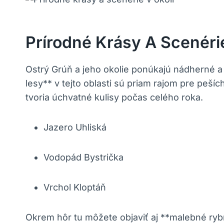
Prírodné Krásy A Scenérie
Ostrý Grúň a jeho okolie ponúkajú nádherné a r
lesy** v tejto oblasti sú priam rajom pre peší
tvoria úchvatné kulisy počas celého roka.
Jazero Uhliská
Vodopád Bystrička
Vrchol Kloptáň
Okrem hôr tu môžete objaviť aj **malebné rybn