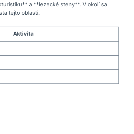
oturistiku** a **lezecké steny**. V okolí sa
a tejto oblasti.
Aktivita