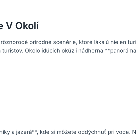
 V Okolí
ôznorodé prírodné scenérie, ktoré lákajú nielen turi
ch turistov. Okolo idúcich okúzli nádherná **panorám
íky a jazerá**, kde si môžete oddýchnuť pri vode. 