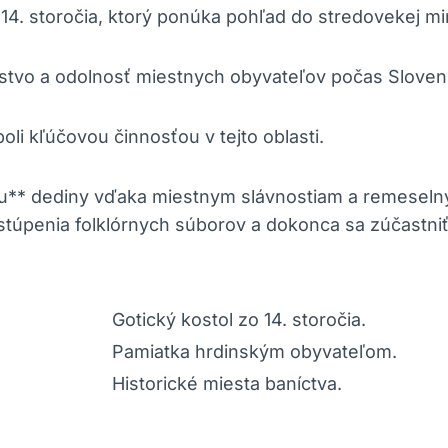
 14. storočia, ktorý ponúka pohľad do stredovekej min
nstvo a odolnosť miestnych obyvateľov počas Slove
oli kľúčovou činnosťou v tejto oblasti.
úru** dediny vďaka miestnym slávnostiam a remeseln
stúpenia folklórnych súborov a dokonca sa zúčastniť 
Gotický kostol zo 14. storočia.
Pamiatka hrdinským obyvateľom.
Historické miesta baníctva.