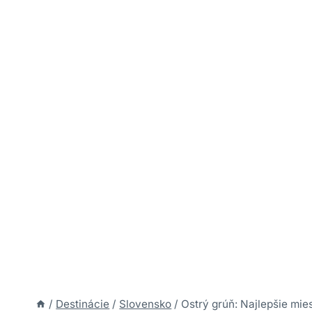
/
Destinácie
/
Slovensko
/
Ostrý grúň: Najlepšie mie