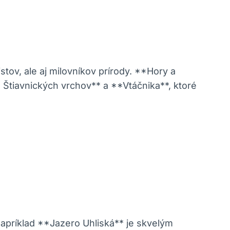
stov, ale aj milovníkov prírody. **Hory a
a Štiavnických vrchov** a **Vtáčnika**, ktoré
Napríklad **Jazero Uhliská** je skvelým