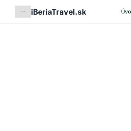
Skip
iBeriaTravel.sk
Úv
to
content