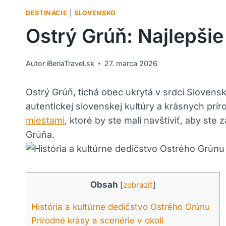
DESTINÁCIE
|
SLOVENSKO
Ostrý Grúň: Najlepši
Autor
iBeriaTravel.sk
27. marca 2026
Ostrý Grúň, tichá obec ukrytá v srdci Slovens
autentickej slovenskej kultúry a krásnych prí
miestami
, ktoré by ste mali navštíviť, aby ste
Grúňa.
Obsah
[
zobraziť
]
História a kultúrne dedičstvo Ostrého Grúnu
Prírodné krásy a scenérie v okolí