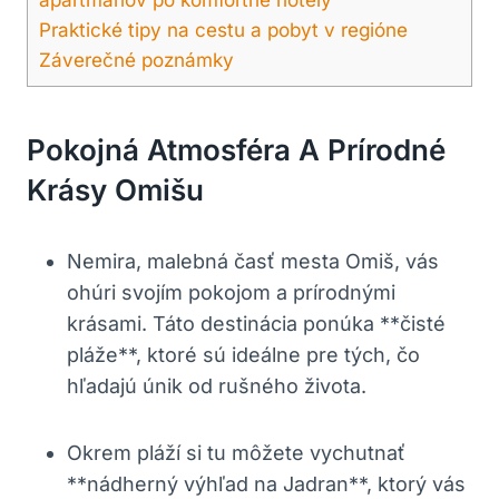
Praktické tipy‍ na ⁢cestu a pobyt v ​regióne
Záverečné ⁢poznámky
Pokojná Atmosféra A‌ Prírodné
Krásy Omišu
Nemira, malebná časť mesta Omiš, vás
ohúri svojím pokojom a prírodnými
krásami. Táto destinácia ponúka **čisté
pláže**, ktoré sú‍ ideálne pre tých, čo
hľadajú‍ únik od rušného života.
Okrem pláží si‌ tu môžete ⁣vychutnať
**nádherný výhľad na ⁣Jadran**, ktorý vás