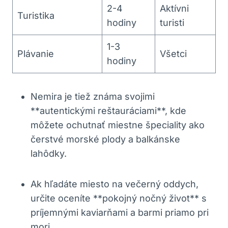
2-4
Aktívni
Turistika
hodiny
turisti
1-3
Plávanie
Všetci
⁢hodiny
Nemira ‍je tiež známa svojimi
**autentickými reštauráciami**, kde
môžete ochutnať miestne špeciality ako
čerstvé morské ‌plody a balkánske
lahôdky.
Ak hľadáte miesto na večerný oddych,
určite oceníte **pokojný nočný život** s
príjemnými kaviarňami a barmi⁤ priamo pri
mori.