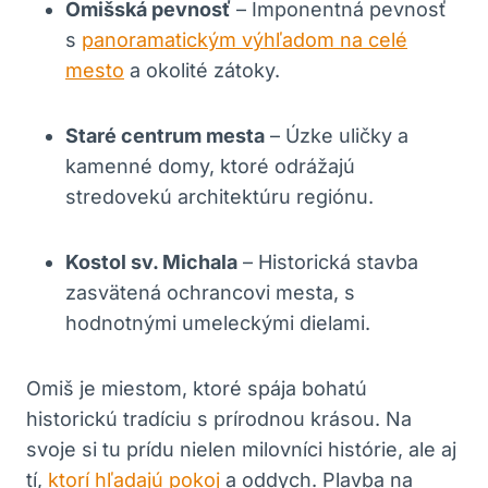
Omišská pevnosť
– Imponentná ⁤pevnosť
s
panoramatickým výhľadom na celé
mesto
a okolité zátoky.
Staré centrum mesta
– Úzke ⁢uličky a
kamenné domy, ktoré odrážajú
stredovekú architektúru regiónu.
Kostol sv. Michala
– Historická‍ stavba
zasvätená ochrancovi mesta, s
hodnotnými umeleckými dielami.
Omiš je miestom,⁣ ktoré spája bohatú
historickú tradíciu s ⁤prírodnou krásou. Na
svoje si ⁣tu ⁣prídu nielen ⁣milovníci histórie, ale ‌aj
tí,
ktorí hľadajú pokoj
a oddych. Plavba na