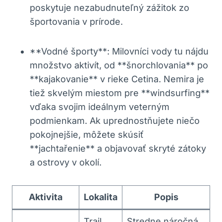
poskytuje‍ nezabudnuteľný zážitok zo
‍športovania v ‍prírode.
**Vodné športy**: Milovníci ‌vody tu ​nájdu
množstvo aktivít, od **šnorchlovania** ‍po
​**kajakovanie** v‍ rieke Cetina. Nemira je
tiež skvelým ​miestom pre **windsurfing**
vďaka⁤ svojim ideálnym veterným
podmienkam. ⁤Ak uprednostňujete niečo
pokojnejšie,‍ môžete skúsiť
**jachtařenie** a objavovať skryté zátoky
a ostrovy v ⁣okolí.
Aktivita
Lokalita
Popis
Trail
Stredne náročná