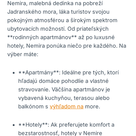
Nemira, malebná dedinka na pobreží
Jadranského ⁢mora, láka turistov svojou
pokojným ‍atmosférou a ​širokým ‌spektrom
ubytovacích možností. Od ⁤priateľských
**rodinných apartmánov**​ až po luxusné
hotely, Nemira ‌ponúka‍ niečo pre⁣ každého. Na⁣
výber máte:
**Apartmány**: ⁣Ideálne pre ‍tých, ktorí
hľadajú ‍domáce⁢ pohodlie‌ a vlastné ​
stravovanie. Väčšina apartmánov je
vybavená kuchyňou, ⁤terasou alebo ​
balkónom ‌s
výhľadom ⁣na
more.
**Hotely**: Ak⁤ preferujete‌ komfort a ​
bezstarostnosť, hotely v Nemire