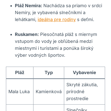
Pláž Nemira:
Nachádza sa priamo‌ v ‍srdci
Nemiry, je‍ vybavená slnečníkmi‌ a
lehátkami,
ideálna pre rodiny
s deťmi.
Ruskamen:
Piesočnatá pláž s miernym
vstupom do vody je obľúbená medzi
miestnymi‌ i turistami a ponúka široký‌
výber ⁢vodných ‌športov.
Pláž
Typ
Vybavenie
Skryté zákutia,
Mala ​Luka
Kamienková
prírodné
prostredie
Slnečníky,