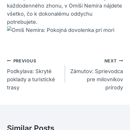
každodenného ⁤zhonu, v Omíši Nemira nájdete
všetko, čo k dokonalému ​oddychu
potrebujete.
Navigácia
PREVIOUS
NEXT
V
Podkylava: Skryté
Zámutov: Sprievodca
poklady a turistické
pre milovníkov
Článku
trasy
prírody
Similar Posts