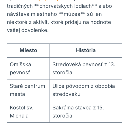
tradičných **chorvátskych lodíach** alebo
návšteva miestneho **múzea** sú ⁣len
niektoré z aktivít, ktoré pridajú na ‌hodnote
vašej dovolenke.
Miesto
História
Omišská
Stredoveká pevnosť z 13.
pevnosť
storočia
Staré centrum
Ulice pôvodom z obdobia
mesta
stredoveku
Kostol sv.
Sakrálna stavba ​z 15.
Michala
storočia