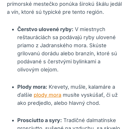
⁤prímorské mestečko ponúka širokú škálu jedál
a vín, ktoré sú typické pre tento región.
Čerstvo ulovené⁤ ryby:
V miestnych
reštauráciách ‍sa ​podávajú ryby ⁤ulovené
⁢priamo z Jadranského⁤ mora. ‌Skúste​
grilovanú dorádu alebo branzín, ktoré sú
podávané s čerstvými bylinkami a
olivovým olejom.
Plody mora:
Krevety, mušle, kalamáre a
ďalšie‍
plody mora
musíte vyskúšať,‌ či už
ako predjedlo, alebo⁢ hlavný ‌chod.
Prosciutto a ⁢syry:
⁣Tradičné dalmatínske ​
prosciutto, sušené na vzduchu,‌ sa skvelo