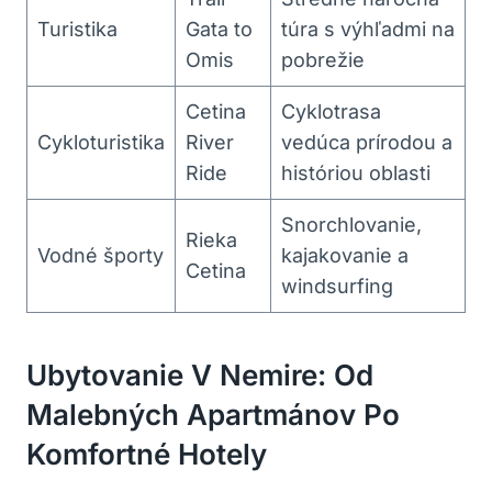
Turistika
⁣Gata ‍to​
‌túra s výhľadmi na
Omis
pobrežie
Cetina‌
Cyklotrasa
Cykloturistika
River
vedúca⁣ prírodou ‍a
Ride
históriou ⁢oblasti
Snorchlovanie,
Rieka
Vodné ‍športy
kajakovanie a
⁢Cetina
windsurfing
Ubytovanie V Nemire: Od
Malebných Apartmánov Po
Komfortné Hotely