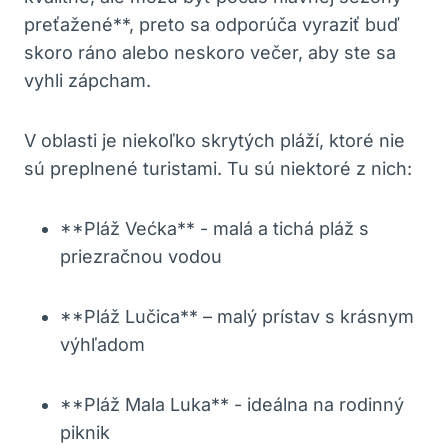
preťažené**, preto sa​ odporúča vyraziť buď
skoro ráno‌ alebo‌ neskoro ⁢večer,⁣ aby ste sa
vyhli zápcham.
V oblasti ​je niekoľko skrytých pláží,‌ ktoré ‌nie‍
sú preplnené​ turistami. ⁢Tu sú niektoré ⁣z nich:
**Pláž Većka** -⁤ malá ⁢a tichá pláž s
priezračnou vodou
**Pláž Lučica** – malý prístav s krásnym
výhľadom
**Pláž Mala Luka** ⁣- ideálna na ⁢rodinný
piknik