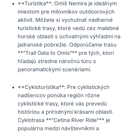
**Turistika**: Omiš ⁣Nemira je‌ ideálnym
miestom pre milovníkov outdoorových
aktivít. Môžete si vychutnať nádherné
‌turistické trasy, ‍ktoré vedú cez malebné
horské oblasti s‍ úchvatnými výhľadmi na
jadranské pobrežie. ⁤Odporúčame​ trasu
⁢**“Trail ​Gata to ⁣Omis“** pre tých, ktorí
hľadajú stredne​ náročnú ⁤túru s
panoramatickými scenériami.
**Cykloturistika**: Pre cyklistických
nadšencov ponúka región rôzne
‍cyklistické trasy, ktoré vás prevedú
⁢históriou a prírodnými krásami oblasti.
Cyklotrasa **“Cetina River Ride“** je
populárna medzi ‍návštevníkmi a