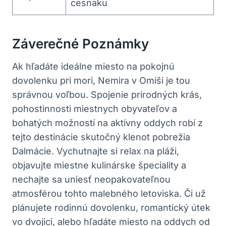
cesnaku
Záverečné ⁢poznámky
Ak‍ hľadáte⁢ ideálne ⁣miesto na pokojnú
dovolenku pri mori, Nemira v Omiši je tou
správnou voľbou. Spojenie prírodných krás,
pohostinnosti miestnych obyvateľov ⁤a ​
bohatých možností na aktívny oddych robí ‌z
tejto destinácie skutočný⁢ klenot pobrežia
Dalmácie. Vychutnajte si relax na‌ pláži,
objavujte‌ miestne kulinárske špeciality a
nechajte sa uniesť neopakovateľnou
atmosférou tohto malebného letoviska. Či už
plánujete rodinnú dovolenku, romantický ‍útek
vo dvojici, alebo⁣ hľadáte miesto ⁣na oddych od