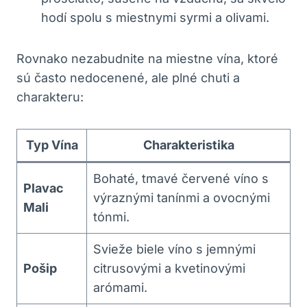
hodí spolu s miestnymi syrmi ⁤a olivami.
Rovnako ‍nezabudnite na miestne vína, ktoré
⁣sú často ⁣nedocenené,‍ ale plné chuti a
charakteru:
Typ Vína
Charakteristika
Bohaté, tmavé červené víno s
Plavac
⁤výraznými tanínmi a ⁣ovocnými
Mali
tónmi.
Svieže biele víno‌ s jemnými
Pošip
citrusovými a⁣ kvetinovými
arómami.