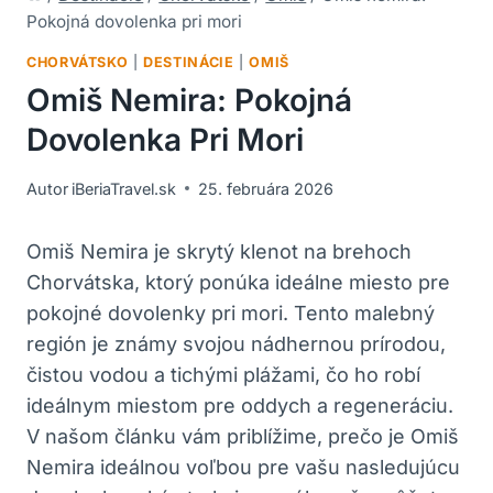
Pokojná dovolenka pri mori
CHORVÁTSKO
|
DESTINÁCIE
|
OMIŠ
Omiš Nemira: Pokojná
Dovolenka Pri Mori
Autor
iBeriaTravel.sk
25. februára 2026
Omiš⁢ Nemira je skrytý ‌klenot na ⁣brehoch​
Chorvátska,⁤ ktorý ⁢ponúka ideálne miesto pre
pokojné dovolenky pri mori. ⁣Tento‍ malebný‌
región je známy svojou nádhernou prírodou,
čistou‍ vodou a tichými​ plážami,‍ čo ho robí
ideálnym miestom pre ​oddych a regeneráciu.
V ‍našom článku vám priblížime, prečo‌ je Omiš
Nemira ⁢ideálnou voľbou pre⁤ vašu nasledujúcu