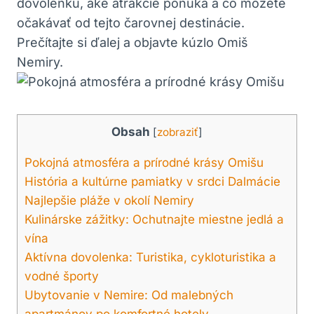
dovolenku, aké atrakcie ponúka a čo⁤ môžete
očakávať od ‌tejto čarovnej destinácie.
Prečítajte si ďalej a objavte kúzlo⁣ Omiš
Nemiry.
Obsah
[
zobraziť
]
Pokojná atmosféra a‌ prírodné krásy Omišu
História ‌a kultúrne pamiatky v srdci ⁣Dalmácie
Najlepšie ⁤pláže v⁣ okolí Nemiry
Kulinárske zážitky:‍ Ochutnajte miestne jedlá a
⁣vína
Aktívna dovolenka: Turistika, cykloturistika a
vodné športy
Ubytovanie v Nemire: Od malebných
apartmánov po komfortné hotely