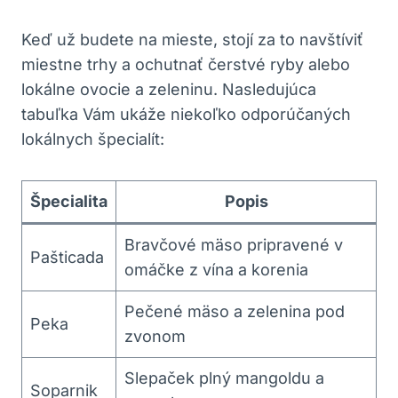
Keď už budete na mieste,‍ stojí za to navštíviť
miestne trhy⁤ a ochutnať čerstvé ryby alebo
lokálne ovocie a zeleninu.⁢ Nasledujúca⁣
tabuľka Vám ukáže niekoľko ⁣odporúčaných
lokálnych špecialít:
Špecialita
Popis
Bravčové mäso pripravené v
Pašticada
omáčke z vína a korenia
Pečené mäso a‍ zelenina pod
Peka
zvonom
Slepaček plný mangoldu a
Soparnik