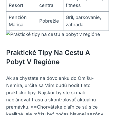
Resort
centra
fitness
Penzión‍
Gril, parkovanie,
Pobrežie
Marica
záhrada
Praktické Tipy‍ Na ⁢cestu A
Pobyt V ​regióne
Ak sa chystáte na dovolenku do ⁤Omišu-
Nemira, určite sa⁢ Vám budú ⁣hodiť tieto
praktické tipy. Najskôr by ste si mali
naplánovať trasu a skontrolovať ‍aktuálnu
premávku. **Chorvátske diaľnice ‌sú síce‌
kvalitné, ale môžu byť počas hlavnej sezóny⁤