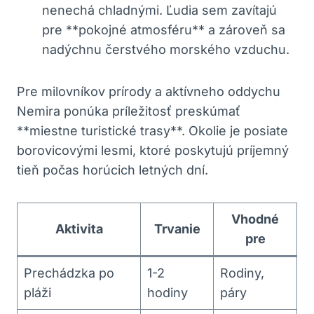
nenechá ⁣chladnými. Ľudia sem zavítajú
pre **pokojné atmosféru** a zároveň ​sa ​
nadýchnu čerstvého⁤ morského ‍vzduchu.
Pre⁤ milovníkov prírody ​a aktívneho oddychu
Nemira ponúka príležitosť preskúmať
**miestne turistické trasy**.⁤ Okolie je⁣ posiate
borovicovými lesmi, ktoré​ poskytujú príjemný
tieň ‌počas horúcich ⁣letných dní.
Vhodné
Aktivita
Trvanie
pre
Prechádzka po
1-2
Rodiny,
pláži
‍hodiny
páry