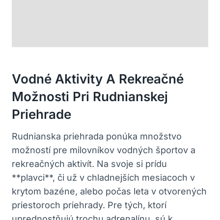
Vodné Aktivity A ‍rekreačné
Možnosti Pri Rudnianskej‍
Priehrade
Rudnianska priehrada ponúka množstvo
možností⁢ pre⁣ milovníkov vodných ⁣športov‍ a
rekreačných ⁣aktivít. Na ⁤svoje si prídu
‌**plavci**, či‌ už v‌ chladnejších mesiacoch ‌v
krytom bazéne, alebo počas leta v otvorených
priestoroch​ priehrady.⁢ Pre tých, ‍ktorí
uprednostňujú trochu ‌adrenalínu, sú k