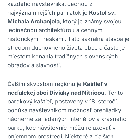
každého návštevníka. Jednou z
najvýznamnejších pamiatok je‌
Kostol sv.
Michala Archanjela
, ‌ktorý je známy svojou
⁢jedinečnou⁣ architektúrou‍ a⁢ cennými
‌historickými freskami.‌ Táto sakrálna stavba je⁢
stredom⁣ duchovného života obce a⁤ často je
miestom konania‌ tradičných slovenských
obradov a slávností.
Ďalším skvostom‌ regiónu je
Kaštieľ v
neďalekej obci‍ Diviaky nad Nitricou
. Tento
barokový kaštieľ, postavený ‍v 18. storočí,
ponúka návštevníkom možnosť‌ prehliadky
nádherne zariadených interiérov a⁣ krásneho
parku, kde návštevníci môžu relaxovať v
príjemnom prostredí. Niektoré z ďalších