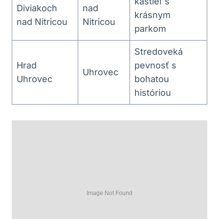
kaštieľ s
Diviakoch
⁢nad⁣
krásnym
nad⁢ Nitricou
Nitricou
parkom
Stredoveká
Hrad‍
pevnosť s⁤
Uhrovec
Uhrovec
bohatou
históriou