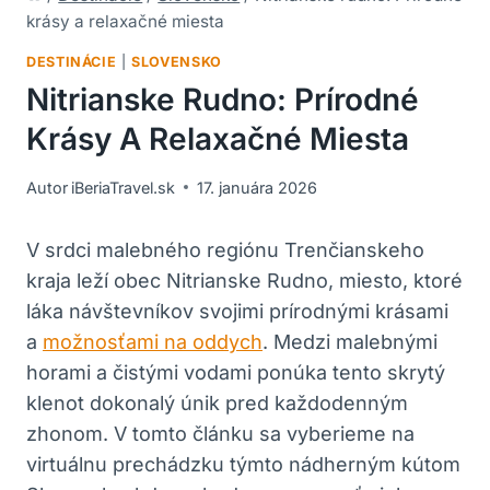
krásy a relaxačné miesta
DESTINÁCIE
|
SLOVENSKO
Nitrianske Rudno: Prírodné
Krásy A Relaxačné Miesta
Autor
iBeriaTravel.sk
17. januára 2026
V srdci malebného regiónu ⁣Trenčianskeho
kraja ‍leží obec Nitrianske Rudno, miesto, ktoré
láka⁢ návštevníkov svojimi prírodnými krásami
‌a
možnosťami na oddych
.⁣ Medzi malebnými
horami​ a ⁣čistými vodami ponúka tento skrytý
klenot dokonalý​ únik pred každodenným
zhonom. V tomto článku sa vyberieme‍ na
virtuálnu prechádzku týmto nádherným kútom