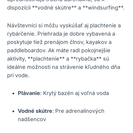
dispozícii **vodné ‌skútre** a⁤ **windsurfing**.
Návštevníci si môžu⁤ vyskúšať ‌aj plachtenie a
rybárčenie. Priehrada je ⁢dobre vybavená a
poskytuje tiež ⁤prenájom⁤ člnov, ⁤kayakov a
paddleboardov. Ak máte radi pokojnejšie⁤
aktivity, **plachtenie** a **rybačka** sú
ideálne ‌možnosti na strávenie kľudného dňa⁢
pri vode.
Plávanie
: Krytý bazén aj voľná voda
Vodné skútre
:⁣ Pre adrenalínových
nadšencov