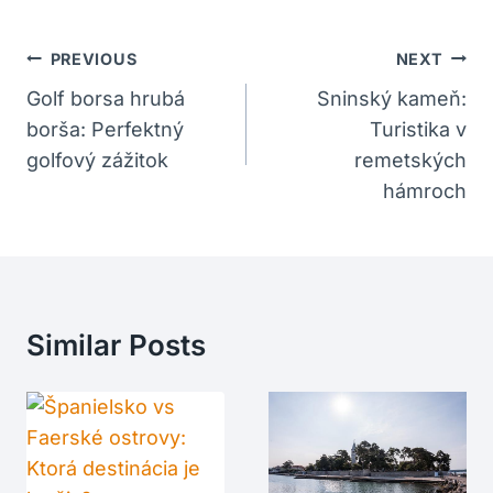
Navigácia
PREVIOUS
NEXT
V
Golf borsa hrubá
Sninský kameň:
borša: Perfektný
Turistika v
Článku
golfový zážitok
remetských
hámroch
Similar Posts