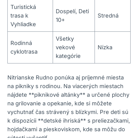
Turistická‌
Dospelí,⁢ Deti
trasa k
Stredná
10+
Vyhliadke
Všetky
Rodinná⁢
vekové
Nízka
cyklotrasa
kategórie
Nitrianske Rudno ponúka aj príjemné miesta
na pikniky s rodinou. Na viacerých miestach
nájdete **piknikové altánky** a ‍určené​ plochy
na grilovanie a opekanie,⁣ kde⁣ si môžete
vychutnať čas strávený s blízkymi. Pre deti sú​
k dispozícii ⁤**detské ihriská** s preliezačkami,
hojdačkami a pieskoviskom, kde sa môžu do⁤
sýtosti vyšantiť.