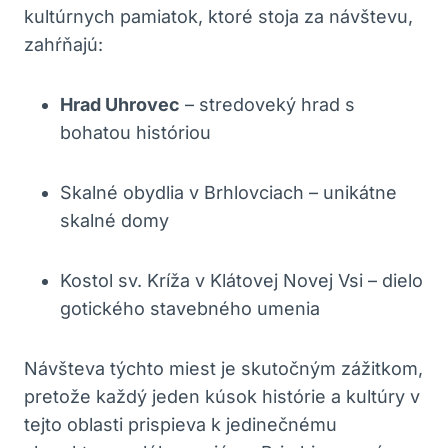
kultúrnych pamiatok, ktoré⁣ stoja za návštevu,
zahŕňajú:
Hrad ​Uhrovec
– stredoveký hrad​ s
bohatou históriou
Skalné⁣ obydlia ⁢v Brhlovciach –​ unikátne
skalné domy
Kostol sv.⁣ Kríža v ⁣Klátovej Novej Vsi –⁤ dielo
⁣gotického stavebného umenia
Návšteva týchto‍ miest je skutočným zážitkom,
pretože každý jeden kúsok ⁤histórie a kultúry ​v
tejto oblasti prispieva k ⁣jedinečnému