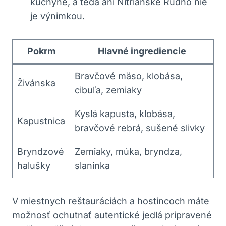
‌kuchyne,​ a‌ teda ani Nitrianske Rudno nie
‌je výnimkou.
Pokrm
Hlavné ingrediencie
Bravčové mäso, klobása,
Živánska
cibuľa, zemiaky
Kyslá kapusta, klobása,
Kapustnica
bravčové rebrá, sušené slivky
Bryndzové⁢
Zemiaky,⁢ múka,‍ bryndza,
halušky
slaninka
V miestnych reštauráciách a hostincoch máte
možnosť ‍ochutnať autentické jedlá pripravené​