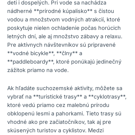
deti i dospelých. Pri vode sa nachádza
‍nádherné **prírodné ‌kúpalisko** s čistou
vodou a množstvom vodných⁤ atrakcií, ktoré
poskytuje nielen ochladenie počas horúcich
letných dní, ale aj množstvo zábavy a relaxu.
Pre aktívnych návštevníkov sú pripravené
**vodné bicykle**, **člny** a
**paddleboardy**, ⁢ktoré ‌ponúkajú jedinečný
zážitok priamo⁤ na ‍vode.
Ak⁣ hľadáte ​suchozemské aktivity, môžete sa
vybrať na **turistické trasy** a **cyklotrasy**,
ktoré vedú priamo cez malebnú prírodu
obklopenú lesmi​ a ​pahorkami. Tieto trasy ⁢sú
vhodné ako pre začiatočníkov, tak aj pre
skúsených ​turistov ‍a cyklistov.⁢ Medzi