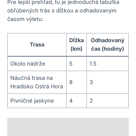
Pre lepší prehľad, tu je jednoduchá tabuľka
obľúbených trás s dĺžkou⁣ a odhadovaným‍
časom výletu:
Dĺžka
Odhadovaný
Trasa
⁣(km)
čas ​(hodiny)
Okolo ⁤nádrže
5
1.5
Náučná trasa na
8
3
Hradisko Ostrá⁣ Hora
Pivničné jaskyne
4
2