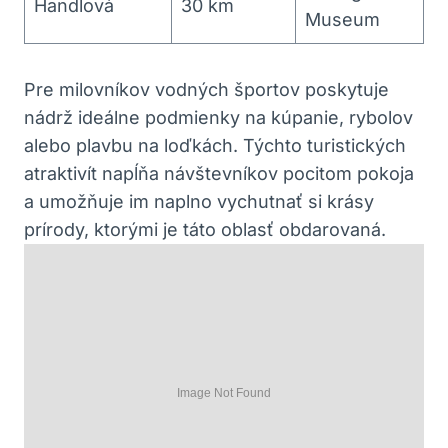
Handlová
30 km
Museum
Pre milovníkov vodných ⁤športov poskytuje
nádrž ideálne podmienky na​ kúpanie, rybolov‌
alebo plavbu na loďkách. Týchto turistických ​
atraktivít ‍napĺňa návštevníkov pocitom ‌pokoja
a ‌umožňuje im naplno vychutnať si krásy
prírody, ​ktorými je⁤ táto oblasť obdarovaná.