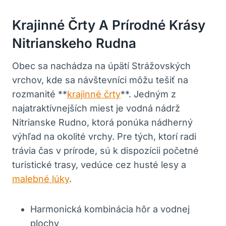
Krajinné Črty A ⁢prírodné‍ Krásy
Nitrianskeho Rudna
Obec sa nachádza na úpätí Strážovských
vrchov, ⁢kde sa návštevníci môžu tešiť na
rozmanité ‍**
krajinné črty
**. Jedným z⁣
najatraktívnejších ‌miest ​je ⁢vodná nádrž‌
Nitrianske⁣ Rudno, ktorá ponúka nádherný
výhľad na okolité vrchy.‍ Pre tých, ktorí ‍radi⁣
trávia čas v prírode,‌ sú k⁢ dispozícii početné
turistické trasy, vedúce cez husté lesy a
malebné‌ lúky
.
Harmonická⁢ kombinácia hôr​ a⁤ vodnej
⁣plochy