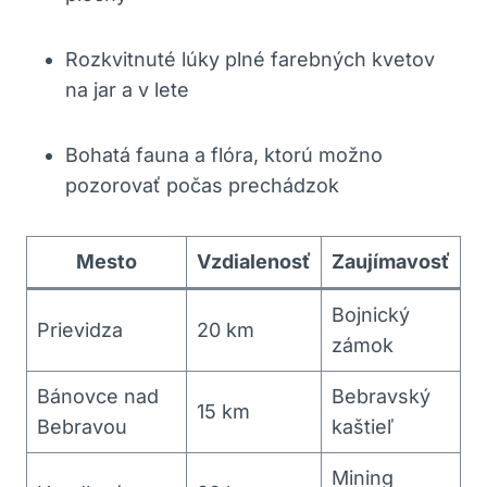
Rozkvitnuté lúky⁢ plné farebných kvetov
na‍ jar a v lete
Bohatá fauna⁢ a flóra, ktorú možno
pozorovať počas prechádzok
Mesto
Vzdialenosť
Zaujímavosť
Bojnický
Prievidza
20 km
zámok
Bánovce‌ nad
Bebravský
15 km
Bebravou
kaštieľ
Mining