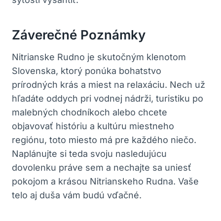
Záverečné Poznámky
Nitrianske Rudno je skutočným klenotom​
Slovenska, ktorý ponúka bohatstvo
‍prírodných krás a miest na relaxáciu. Nech už‌
hľadáte oddych pri⁣ vodnej ‌nádrži, ⁣turistiku⁢ po
malebných chodníkoch alebo chcete⁣
objavovať históriu a ‍kultúru miestneho
regiónu, toto miesto má pre⁤ každého ⁢niečo.
Naplánujte si teda svoju nasledujúcu
dovolenku práve ⁣sem a nechajte⁢ sa uniesť
pokojom a ⁢krásou Nitrianskeho Rudna. Vaše
telo aj duša vám ⁢budú vďačné.