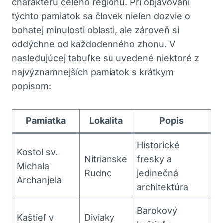
charakteru celého regiónu. Pri ‌objavovaní
týchto​ pamiatok sa človek nielen ‌dozvie o
bohatej minulosti oblasti, ale zároveň⁣ si
oddýchne od každodenného zhonu.⁤ V
nasledujúcej tabuľke sú uvedené niektoré z
najvýznamnejších pamiatok s krátkym
popisom:
Pamiatka
Lokalita
Popis
Historické
Kostol ⁤sv.
Nitrianske
fresky a
Michala
Rudno
jedinečná
‍Archanjela
architektúra
Barokový
Kaštieľ v
Diviaky