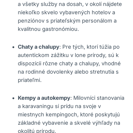
a všetky služby na dosah, v ⁤okolí nájdete
niekoľko⁢ skvelo vybavených hotelov a
penziónov s priateľským personálom a
kvalitnou gastronómiou.
Chaty a chalupy
:​ Pre tých, ktorí túžia po‍
autentickom zážitku v lone prírody,‌ sú k ​
dispozícii rôzne chaty a chalupy,⁤ vhodné
⁤na ⁢rodinné dovolenky alebo stretnutia s
priateľmi.
Kempy a autokempy
: Milovníci stanovania ​
a karavaningu si prídu na svoje v
miestnych kempingoch, ktoré poskytujú
‌základné vybavenie a skvelé výhľady na
⁤okolitú prírodu.