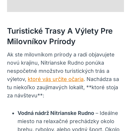
Turistické Trasy A Výlety Pre
Milovníkov Prírody
Ak ste‌ milovníkom prírody a ‌radi objavujete
novú ⁤krajinu, Nitrianske​ Rudno ponúka
nespočetné množstvo turistických ⁤trás a
výletov,⁣
ktoré vás určite očaria
. Nachádza⁢ sa
tu ⁢niekoľko​ zaujímavých lokalít,⁢ **ktoré stoja
za návštevu**:
Vodná nádrž Nitrianske Rudno
– Ideálne
miesto‍ na relaxačné prechádzky⁢ okolo
brehu, rybolov, ⁣alebo vodný šport. Okolo