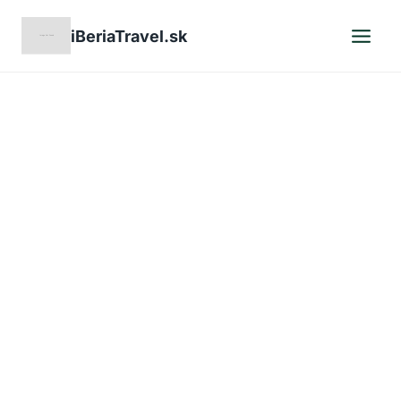
Skip
iBeriaTravel.sk
to
content