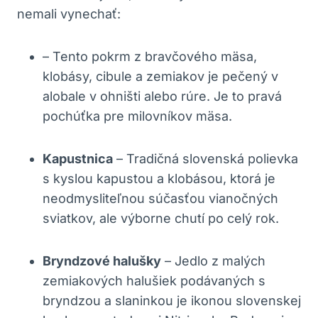
nemali vynechať:
– Tento pokrm z bravčového⁣ mäsa,
klobásy, cibule a zemiakov je pečený v
alobale v ohništi alebo rúre. Je to ‍pravá
pochúťka pre milovníkov mäsa.
Kapustnica
– Tradičná slovenská polievka
s kyslou kapustou a klobásou, ktorá je
neodmysliteľnou ⁣súčasťou vianočných
⁢sviatkov, ale výborne chutí po celý⁣ rok.
Bryndzové halušky
– Jedlo ‌z malých
zemiakových halušiek podávaných s
bryndzou a slaninkou‍ je ikonou slovenskej