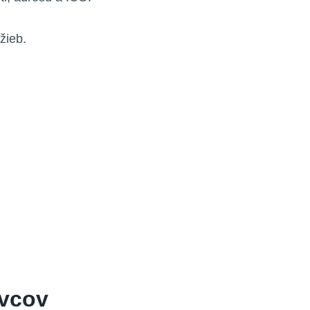
žieb.
ivcov