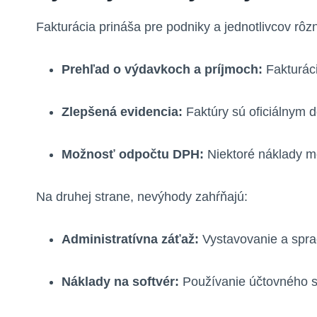
Fakturácia prináša pre podniky a jednotlivcov rô
Prehľad o výdavkoch a príjmoch:
Fakturáci
Zlepšená evidencia:
Faktúry sú oficiálnym d
Možnosť odpočtu DPH:
Niektoré náklady mô
Na druhej strane, nevýhody zahŕňajú:
Administratívna záťaž:
Vystavovanie a spra
Náklady na softvér:
Používanie účtovného so