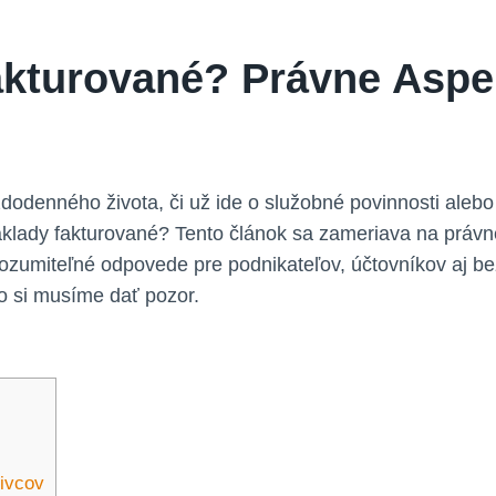
akturované? Právne Aspe
odenného života, či už ide o služobné povinnosti alebo
áklady fakturované? Tento článok sa zameriava na právn
rozumiteľné odpovede pre podnikateľov, účtovníkov aj be
ko si musíme dať pozor.
livcov