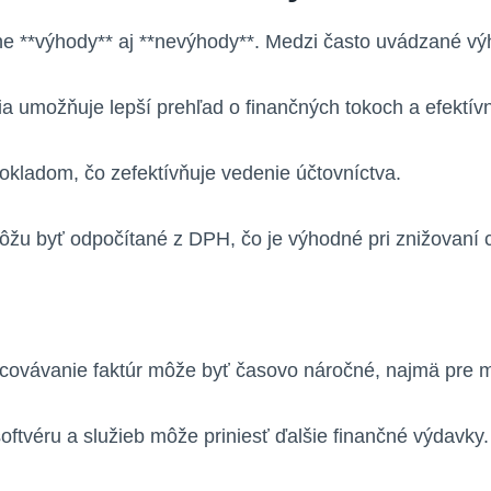
zne **výhody** aj **nevýhody**. Medzi často uvádzané výh
a umožňuje lepší prehľad o finančných tokoch a efektív
okladom, čo zefektívňuje vedenie účtovníctva.
žu byť odpočítané z DPH, čo je výhodné pri znižovaní 
covávanie faktúr môže byť časovo náročné, najmä pre me
ftvéru a služieb môže priniesť ďalšie finančné výdavky.