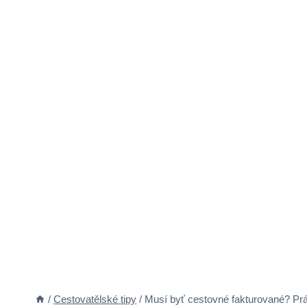
/
Cestovatělské tipy
/
Musí byť cestovné fakturované? Pr