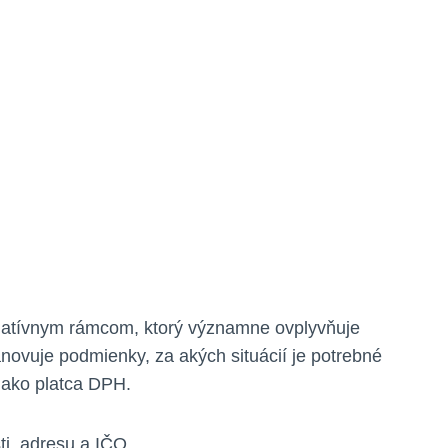
islatívnym rámcom, ktorý významne ovplyvňuje
tanovuje podmienky, za akých situácií je potrebné
ý ako platca DPH.
i, adresu a IČO.