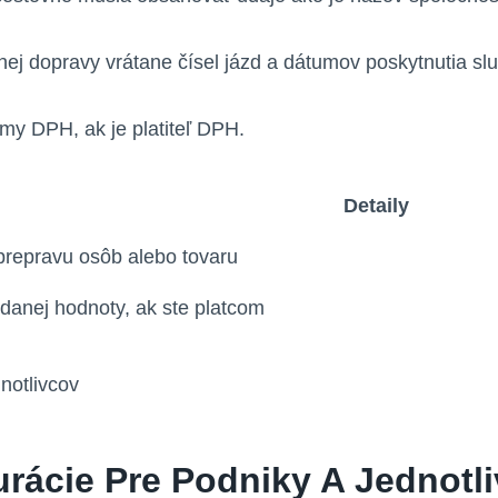
ej dopravy vrátane čísel jázd a dátumov poskytnutia slu
y DPH, ak je platiteľ DPH.
Detaily
repravu osôb alebo tovaru
danej hodnoty, ak ste platcom
rácie Pre Podniky A Jednotl