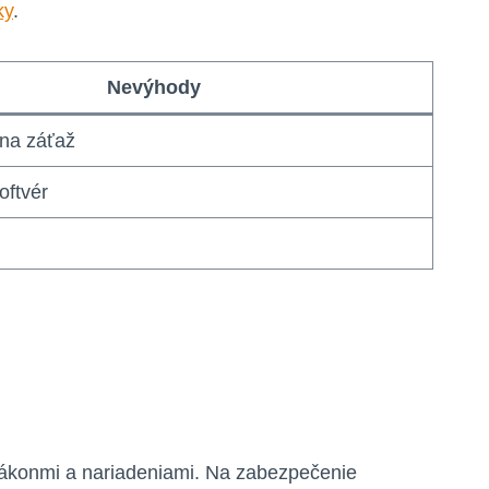
ky
.
Nevýhody
vna záťaž
oftvér
 zákonmi a nariadeniami. Na zabezpečenie