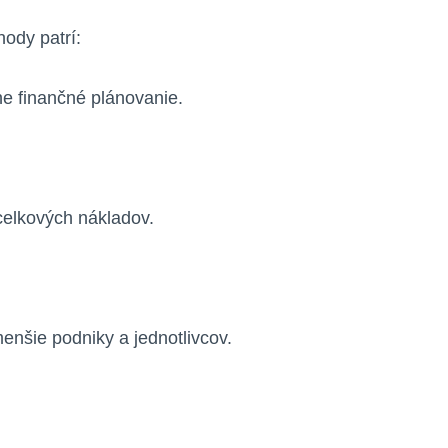
ody patrí:
ne finančné plánovanie.
celkových nákladov.
nšie podniky a jednotlivcov.