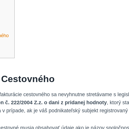
ného
e Cestovného
 fakturácie cestovného sa nevyhnutne stretávame s leg
n č. 222/2004 Z.z. o dani z pridanej hodnoty
, ktorý s
á v prípade, ak je váš podnikateľský subjekt registrovan
estovné musia obsahovať údaje ako je názov spoločnost