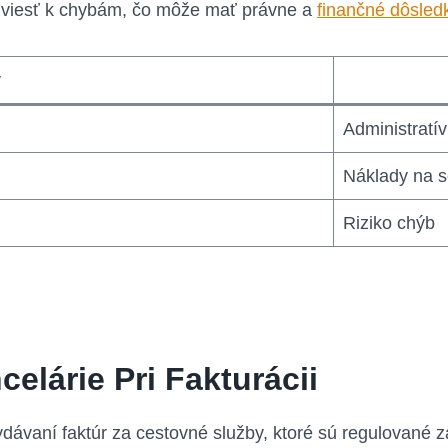
viesť k chybám, čo môže mať právne a
finančné dôsled
y
Administratí
Náklady na s
Riziko chýb
elárie Pri Fakturácii
ydávaní faktúr za cestovné služby, ktoré sú regulované