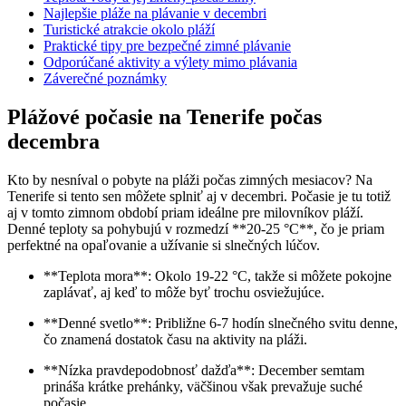
Najlepšie pláže na plávanie v decembri
Turistické atrakcie okolo pláží
Praktické tipy pre bezpečné zimné plávanie
Odporúčané aktivity a výlety mimo plávania
Záverečné poznámky
Plážové počasie na Tenerife počas
decembra
Kto by nesníval o pobyte na pláži počas zimných mesiacov? Na
Tenerife si tento sen môžete splniť aj v decembri. Počasie je tu totiž
aj v tomto zimnom období priam ideálne pre milovníkov pláží.
Denné teploty sa pohybujú v rozmedzí **20-25 °C**, čo je priam
perfektné na opaľovanie a užívanie si slnečných lúčov.
**Teplota mora**: Okolo 19-22 °C, takže si môžete pokojne
zaplávať, aj keď to môže byť trochu osviežujúce.
**Denné svetlo**: Približne 6-7 hodín slnečného svitu denne,
čo znamená dostatok času na aktivity na pláži.
**Nízka pravdepodobnosť dažďa**: December semtam
prináša krátke prehánky, väčšinou však prevažuje suché
počasie.