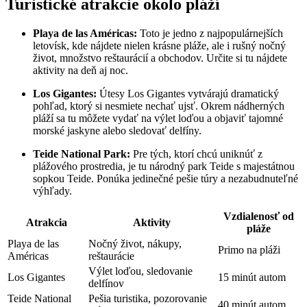
Turistické atrakcie okolo pláží
Playa de las Américas:
Toto je jedno z najpopulárnejších
letovísk, kde nájdete nielen krásne pláže, ale i rušný nočný
život, množstvo reštaurácií a obchodov. Určite si tu nájdete
aktivity na deň aj noc.
Los Gigantes:
Útesy Los Gigantes vytvárajú dramatický
pohľad, ktorý si nesmiete nechať ujsť. Okrem nádherných
pláží sa tu môžete vydať na výlet loďou a objaviť tajomné
morské jaskyne alebo sledovať delfíny.
Teide National Park:
Pre tých, ktorí chcú uniknúť z
plážového prostredia, je tu národný park Teide s majestátnou
sopkou Teide. Ponúka jedinečné pešie túry a nezabudnuteľné
výhľady.
Vzdialenosť od
Atrakcia
Aktivity
pláže
Playa de las
Nočný život, nákupy,
Primo na pláži
Américas
reštaurácie
Výlet loďou, sledovanie
Los Gigantes
15 minút autom
delfínov
Teide National
Pešia turistika, pozorovanie
40 minút autom