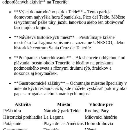
odporúčaných aktivít** na Tenerife:
**Výlet do národného parku Teide** – Tento park je
domovom najvyššia hora Španielska, Pico del Teide. Môžete
si vychutnať pešie túry, jazdu lanovkou alebo len obdivovať
fascinujúcu krajinu.
**Návšteva historických miest** – Preskúmajte krásne
mestečko La Laguna zapísané na zozname UNESCO, alebo
historické centrum Santa Cruz de Tenerife.
**Potápanie a šnorchlovanie** – Ak si chcete oddýchnuť od
plávania, oceán okolo Tenerife je ideálny na prieskum
podmorského sveta s rôznymi druhmi rýb, žralokov a
dokonca aj korytnačiek.
**Gastronomické zážitky** – Ochutnajte miestne špeciality v
autentických reštauráciách, kde môžete vyskúšať pokrmy ako
papas arrugadas alebo kanárskych mojos.
Aktivita
Miesto
Vhodné pre
Pešia túra
Národný park Teide
Rodiny, Páry
Historická prehliadka
La Laguna
Milovníci histórie
Potápanie
Playa de las Américas
Dobrodruhovia
Gastronómia
Tenerife
Všetci