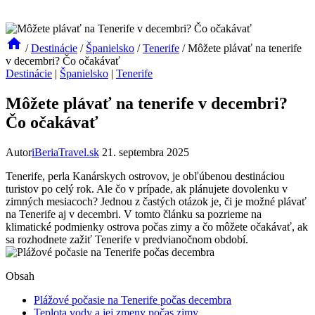
/
Destinácie
/
Španielsko
/
Tenerife
/
Môžete plávať na tenerife
v decembri? Čo očakávať
Destinácie
|
Španielsko
|
Tenerife
Môžete plávať na tenerife v decembri?
Čo očakávať
Autor
iBeriaTravel.sk
21. septembra 2025
Tenerife, perla Kanárskych ostrovov, je obľúbenou destináciou
turistov po celý rok. Ale čo v prípade, ak plánujete dovolenku v
zimných mesiacoch? Jednou z častých otázok je, či je možné plávať
na Tenerife aj v decembri. V tomto článku sa pozrieme na
klimatické podmienky ostrova počas zimy a čo môžete očakávať, ak
sa rozhodnete zažiť Tenerife v predvianočnom období.
Obsah
Plážové počasie na Tenerife počas decembra
Teplota vody a jej zmeny počas zimy