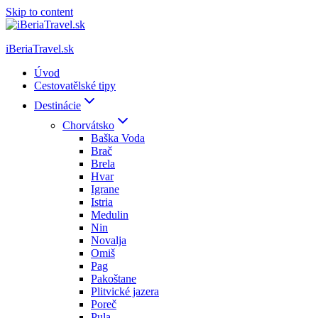
Skip to content
iBeriaTravel.sk
Úvod
Cestovatělské tipy
Destinácie
Chorvátsko
Baška Voda
Brač
Brela
Hvar
Igrane
Istria
Medulin
Nin
Novalja
Omiš
Pag
Pakoštane
Plitvické jazera
Poreč
Pula