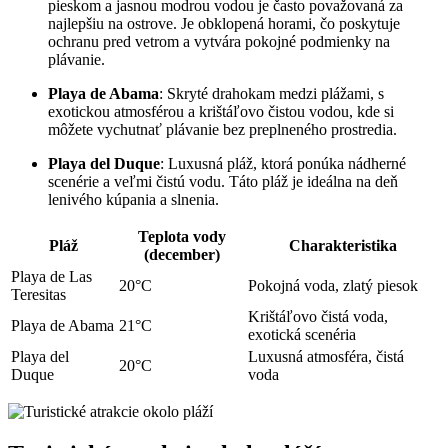
pieskom a jasnou modrou vodou je často považovaná za
najlepšiu na ostrove. Je obklopená horami, čo poskytuje
ochranu pred vetrom a vytvára pokojné podmienky na
plávanie.
Playa de Abama
: Skryté drahokam medzi plážami, s
exotickou atmosférou a krištáľovo čistou vodou, kde si
môžete vychutnať plávanie bez preplneného prostredia.
Playa del Duque
: Luxusná pláž, ktorá ponúka nádherné
scenérie a veľmi čistú vodu. Táto pláž je ideálna na deň
lenivého kúpania a slnenia.
Teplota vody
Pláž
Charakteristika
(december)
Playa de Las
20°C
Pokojná voda, zlatý piesok
Teresitas
Krištáľovo čistá voda,
Playa de Abama
21°C
exotická scenéria
Playa del
Luxusná atmosféra, čistá
20°C
Duque
voda