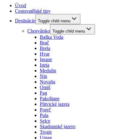
Úvod
Cestovatělské tipy
Destinácie
Toggle child menu
Chorvátsko
Toggle child menu
Baška Voda
Brač
Brela
Hvar
Igrane
Istria
Medulin
Nin
Novalja
Omiš
Pag
Pakoštane
Plitvické jazera
Poreč
Pula
Selce
Skadranské jazero
Trogir
Umag