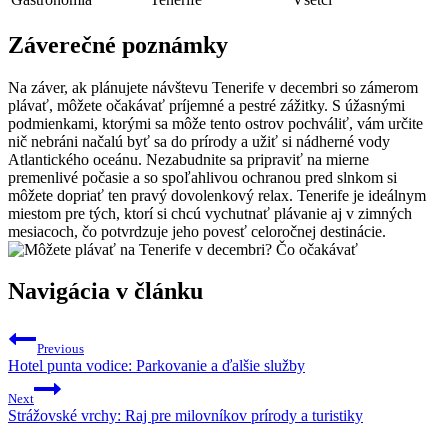
Záverečné poznámky
Na záver, ak plánujete návštevu Tenerife v decembri so zámerom
plávať, môžete očakávať príjemné a pestré zážitky. S úžasnými
podmienkami, ktorými sa môže tento ostrov pochváliť, vám určite
nič nebráni načalú byť sa do prírody a užiť si nádherné vody
Atlantického oceánu. Nezabudnite sa pripraviť na mierne
premenlivé počasie a so spoľahlivou ochranou pred slnkom si
môžete dopriať ten pravý dovolenkový relax. Tenerife je ideálnym
miestom pre tých, ktorí si chcú vychutnať plávanie aj v zimných
mesiacoch, čo potvrdzuje jeho povesť celoročnej destinácie.
Navigácia v článku
Previous
Hotel punta vodice: Parkovanie a ďalšie služby
Next
Strážovské vrchy: Raj pre milovníkov prírody a turistiky