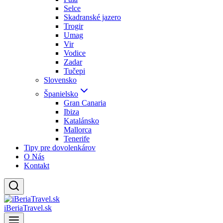
Selce
Skadranské jazero
Trogir
Umag
Vir
Vodice
Zadar
Tučepi
Slovensko
Španielsko
Gran Canaria
Ibiza
Katalánsko
Mallorca
Tenerife
Tipy pre dovolenkárov
O Nás
Kontakt
iBeriaTravel.sk