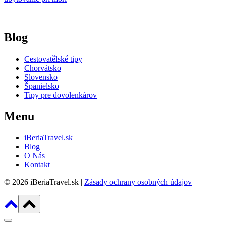
Blog
Cestovatělské tipy
Chorvátsko
Slovensko
Španielsko
Tipy pre dovolenkárov
Menu
iBeriaTravel.sk
Blog
O Nás
Kontakt
© 2026 iBeriaTravel.sk |
Zásady ochrany osobných údajov