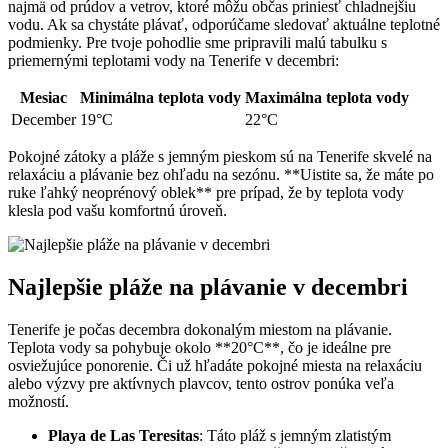
najmä od prúdov a vetrov, ktoré môžu občas priniesť chladnejšiu
vodu. Ak sa chystáte plávať, odporúčame sledovať aktuálne teplotné
podmienky. Pre tvoje pohodlie sme pripravili malú tabulku s
priemernými teplotami vody na Tenerife v decembri:
Mesiac
Minimálna teplota vody
Maximálna teplota vody
December
19°C
22°C
Pokojné zátoky a pláže s jemným pieskom sú na Tenerife skvelé na
relaxáciu a plávanie bez ohľadu na sezónu. **Uistite sa, že máte po
ruke ľahký neoprénový oblek** pre prípad, že by teplota vody
klesla pod vašu komfortnú úroveň.
Najlepšie pláže na plávanie v decembri
Tenerife je počas decembra dokonalým miestom na plávanie.
Teplota vody sa pohybuje okolo **20°C**, čo je ideálne pre
osviežujúce ponorenie. Či už hľadáte pokojné miesta na relaxáciu
alebo výzvy pre aktívnych plavcov, tento ostrov ponúka veľa
možností.
Playa de Las Teresitas
: Táto pláž s jemným zlatistým