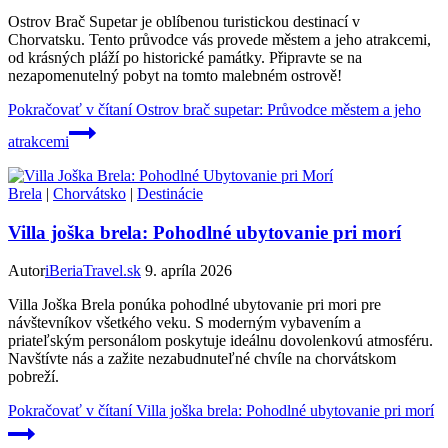
Ostrov Brač Supetar je oblíbenou turistickou destinací v
Chorvatsku. Tento průvodce vás provede městem a jeho atrakcemi,
od krásných pláží po historické památky. Připravte se na
nezapomenutelný pobyt na tomto malebném ostrově!
Pokračovať v čítaní
Ostrov brač supetar: Průvodce městem a jeho
atrakcemi
Brela
|
Chorvátsko
|
Destinácie
Villa joška brela: Pohodlné ubytovanie pri morí
Autor
iBeriaTravel.sk
9. apríla 2026
Villa Joška Brela ponúka pohodlné ubytovanie pri mori pre
návštevníkov všetkého veku. S moderným vybavením a
priateľským personálom poskytuje ideálnu dovolenkovú atmosféru.
Navštívte nás a zažite nezabudnuteľné chvíle na chorvátskom
pobreží.
Pokračovať v čítaní
Villa joška brela: Pohodlné ubytovanie pri morí