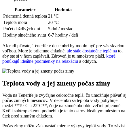
Parameter
Hodnota
Priemerná denná teplota
21 °C
Teplota mora
20 °C
Počet daždivých dní
5 dni / mesiac
Hodiny slnečného svitu
6-7 hodiny / deň
Ak radi plávate, Tenerife v decembri by mohlo byť pre vás skvelou
voľbou. More je príjemne chladné,
ale stále dostatočne teplé na
to,
aby ste si v ňom zaplávali. Zároveň je tu množstvo pláží,
ktoré
ponúkajú ideálne podmienky na relaxáciu
a oddych.
Teplota vody a jej zmeny počas zimy
Voda na Tenerife je zvyčajne celoročne teplá, čo umožňuje plávať aj
počas zimných mesiacov. V decembri sa teplota vody pohybuje
medzi **19°C a 22°C**, čo je na zimné obdobie veľmi príjemné.
Kvôli subtropickému podnebiu je tento ostrov ideálnym miestom na
útek pred zimným chladom.
Počas zimy môžu však nastať mierne výkyvy teplôt vody. To závisí