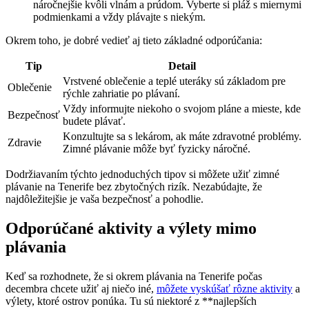
náročnejšie kvôli vlnám a prúdom. Vyberte si pláž s miernymi
podmienkami a vždy plávajte s niekým.
Okrem toho, je dobré vedieť aj tieto základné odporúčania:
Tip
Detail
Vrstvené oblečenie a teplé uteráky sú základom pre
Oblečenie
rýchle zahriatie po plávaní.
Vždy informujte niekoho o svojom pláne a mieste, kde
Bezpečnosť
budete plávať.
Konzultujte sa s lekárom, ak máte zdravotné problémy.
Zdravie
Zimné plávanie môže byť fyzicky náročné.
Dodržiavaním týchto jednoduchých tipov si môžete užiť zimné
plávanie na Tenerife bez zbytočných rizík. Nezabúdajte, že
najdôležitejšie je vaša bezpečnosť a pohodlie.
Odporúčané aktivity a výlety mimo
plávania
Keď sa rozhodnete, že si okrem plávania na Tenerife počas
decembra chcete užiť aj niečo iné,
môžete vyskúšať rôzne aktivity
a
výlety, ktoré ostrov ponúka. Tu sú niektoré z **najlepších