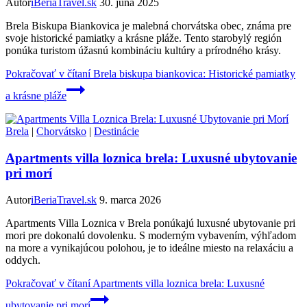
Autor
iBeriaTravel.sk
30. júna 2025
Brela Biskupa Biankovica je malebná chorvátska obec, známa pre
svoje historické pamiatky a krásne pláže. Tento starobylý región
ponúka turistom úžasnú kombináciu kultúry a prírodného krásy.
Pokračovať v čítaní
Brela biskupa biankovica: Historické pamiatky
a krásne pláže
Brela
|
Chorvátsko
|
Destinácie
Apartments villa loznica brela: Luxusné ubytovanie
pri morí
Autor
iBeriaTravel.sk
9. marca 2026
Apartments Villa Loznica v Brela ponúkajú luxusné ubytovanie pri
mori pre dokonalú dovolenku. S moderným vybavením, výhľadom
na more a vynikajúcou polohou, je to ideálne miesto na relaxáciu a
oddych.
Pokračovať v čítaní
Apartments villa loznica brela: Luxusné
ubytovanie pri morí