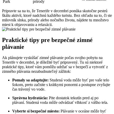
Park
prírody
Pripravte sa na to, že Tenerife v decembri ponúka skutočne pestrú
škálu aktivít, ktoré nadchnú každého turistu. Bez ohľadu na to, či ste
milovník slnka, prírody alebo nočného života, nájdete tu množstvo
miest k objavovaniu a relaxácii.
Praktické tipy pre bezpečné zimné
plávanie
Ak plánujete vyskúšať zimné plávanie počas svojho pobytu na
Tenerife v decembri, je dôležité byť pripravený. Tu sú niektoré
praktické tipy, ktoré vám pomôžu udržať sa v bezpečí a vytvoriť z
zimného plávania nezabudnuteľný zážitok:
Pomaly sa adaptujte:
Studená voda môže byť pre vaše telo
šokom, preto začnite s krátkymi ponormi a postupne zvyšujte
čas trávený vo vode.
Správna hydratácia:
Pite dostatok tekutín pred aj po
plávaní. Studená voda môže odvádzať vlhkosť z vášho tela.
Vyberte si bezpečné miesto:
Plávanie v oceáne môže byť