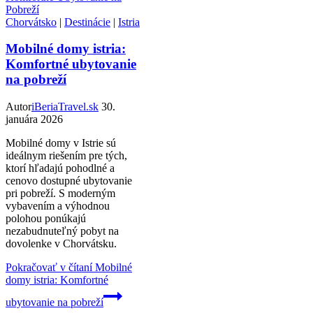
Chorvátsko
|
Destinácie
|
Istria
Mobilné domy istria:
Komfortné ubytovanie
na pobreží
Autor
iBeriaTravel.sk
30.
januára 2026
Mobilné domy v Istrie sú
ideálnym riešením pre tých,
ktorí hľadajú pohodlné a
cenovo dostupné ubytovanie
pri pobreží. S moderným
vybavením a výhodnou
polohou ponúkajú
nezabudnuteľný pobyt na
dovolenke v Chorvátsku.
Pokračovať v čítaní
Mobilné
domy istria: Komfortné
ubytovanie na pobreží