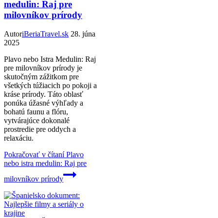
medulin: Raj pre
milovníkov prírody
Autor
iBeriaTravel.sk
28. júna
2025
Plavo nebo Istra Medulin: Raj
pre milovníkov prírody je
skutočným zážitkom pre
všetkých túžiacich po pokoji a
kráse prírody. Táto oblasť
ponúka úžasné výhľady a
bohatú faunu a flóru,
vytvárajúce dokonalé
prostredie pre oddych a
relaxáciu.
Pokračovať v čítaní
Plavo
nebo istra medulin: Raj pre
milovníkov prírody