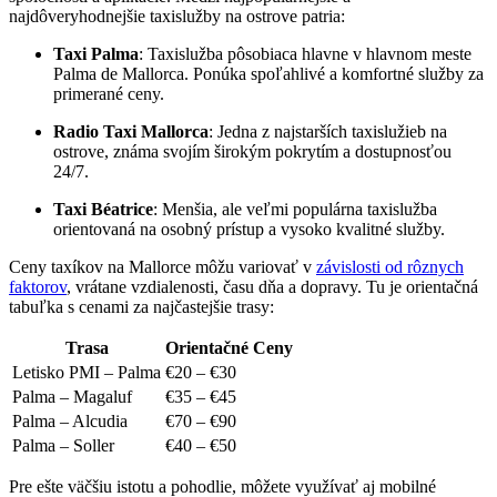
najdôveryhodnejšie taxislužby na ostrove patria:
Taxi Palma
: Taxislužba pôsobiaca hlavne v hlavnom meste
Palma de Mallorca. Ponúka spoľahlivé a komfortné služby za
primerané ceny.
Radio Taxi Mallorca
: Jedna z najstarších taxislužieb na
ostrove, známa svojím širokým pokrytím a dostupnosťou
24/7.
Taxi Béatrice
: Menšia, ale veľmi populárna taxislužba
orientovaná na osobný prístup a vysoko kvalitné služby.
Ceny taxíkov na Mallorce môžu variovať v
závislosti od rôznych
faktorov
, vrátane vzdialenosti, času dňa a dopravy. Tu je orientačná
tabuľka s cenami za najčastejšie trasy:
Trasa
Orientačné Ceny
Letisko PMI – Palma
€20 – €30
Palma – Magaluf
€35 – €45
Palma – Alcudia
€70 – €90
Palma – Soller
€40 – €50
Pre ešte väčšiu istotu a pohodlie, môžete využívať aj mobilné