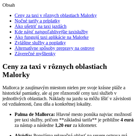
Obsah
Ceny za taxi v rôznych oblastiach Malorky
Nočné tarify a príplatky
Ako ušetriť na taxi jazdách
Kde nájsť najspoľahlivejšie taxislužby
Ako fungujú taxi aplikácie na Malorke
Zvláštne služby a poplatky
Alternatívne spôsoby prepravy na ostrove
Záverečné myšlienky
Ceny za taxi v rôznych oblastiach
Malorky
Mallorca je zaujímavým miestom nielen pre svoje krásne pláže a
historické pamiatky, ale aj pre rôznorodé ceny taxi služieb v
jednotlivých oblastiach. Náklady na jazdu sa môžu líšiť v závislosti
od vzdialenosti, času dňa a konkrétnej lokality.
Palma de Mallorca:
Hlavné mesto ponúka najviac možností
pre taxi služby, pričom **základná tarifa** je približne
4 eurá
za nástup a následne
1,20 eur
za kilometer.
Alcúdia:
Populárna rekreačná oblasť na severe ostrova má