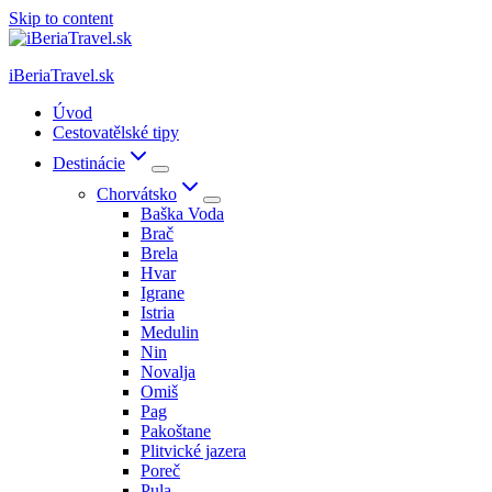
Skip to content
iBeriaTravel.sk
Úvod
Cestovatělské tipy
Destinácie
Chorvátsko
Baška Voda
Brač
Brela
Hvar
Igrane
Istria
Medulin
Nin
Novalja
Omiš
Pag
Pakoštane
Plitvické jazera
Poreč
Pula