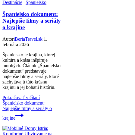
Destinácie
|
Španielsko
Španielsko dokument:
Najlepšie filmy a seriály
o krajine
Autor
iBeriaTravel.sk
1.
februára 2026
Španielsko je krajina, ktorej
kultúra a krása inšpiruje
mnohých. Článok „Španielsko
dokument“ predstavuje
najlepšie filmy a seriály, ktoré
zachytávajú túto krásnu
krajinu a jej bohatú históriu.
Pokračovať v čítaní
Španielsko dokument:
Najlepšie filmy a seriály o
krajine