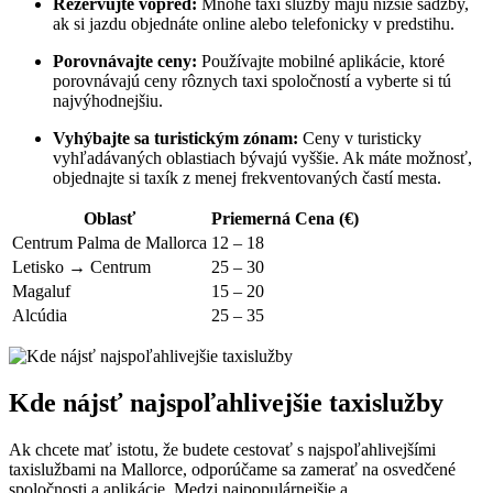
Rezervujte vopred:
Mnohé taxi služby majú nižšie sadzby,
ak si jazdu objednáte online alebo telefonicky v predstihu.
Porovnávajte ceny:
Používajte mobilné aplikácie, ktoré
porovnávajú ceny rôznych taxi spoločností a vyberte si tú
najvýhodnejšiu.
Vyhýbajte sa turistickým zónam:
Ceny v turisticky
vyhľadávaných oblastiach bývajú vyššie. Ak máte možnosť,
objednajte si taxík z menej frekventovaných častí mesta.
Oblasť
Priemerná Cena (€)
Centrum Palma de Mallorca
12 – 18
Letisko → Centrum
25 – 30
Magaluf
15 – 20
Alcúdia
25 – 35
Kde nájsť najspoľahlivejšie taxislužby
Ak chcete mať istotu, že budete cestovať s najspoľahlivejšími
taxislužbami na Mallorce, odporúčame sa zamerať na osvedčené
spoločnosti a aplikácie. Medzi najpopulárnejšie a