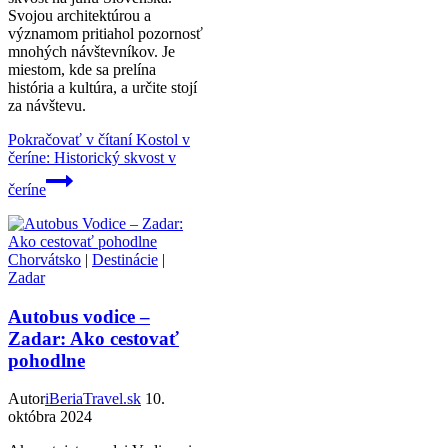
Svojou architektúrou a
významom pritiahol pozornosť
mnohých návštevníkov. Je
miestom, kde sa prelína
história a kultúra, a určite stojí
za návštevu.
Pokračovať v čítaní
Kostol v
čeríne: Historický skvost v
čeríne
Chorvátsko
|
Destinácie
|
Zadar
Autobus vodice –
Zadar: Ako cestovať
pohodlne
Autor
iBeriaTravel.sk
10.
októbra 2024