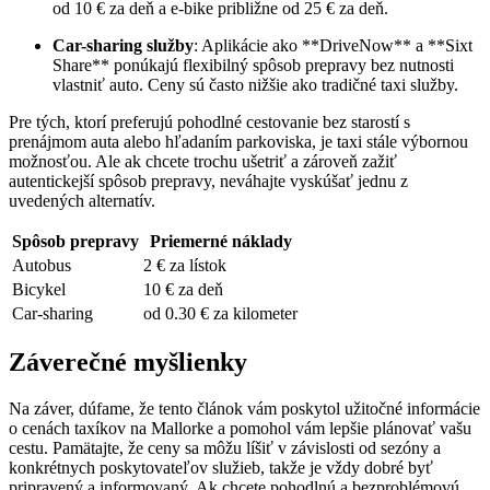
od 10 € za deň a e-bike približne od 25 € za deň.
Car-sharing služby
: Aplikácie ako **DriveNow** a **Sixt
Share** ponúkajú flexibilný spôsob prepravy bez nutnosti
vlastniť auto. Ceny sú často nižšie ako tradičné taxi služby.
Pre tých, ktorí preferujú pohodlné cestovanie bez starostí s
prenájmom auta alebo hľadaním parkoviska, je taxi stále výbornou
možnosťou. Ale ak chcete trochu ušetriť a zároveň zažiť
autentickejší spôsob prepravy, neváhajte vyskúšať jednu z
uvedených alternatív.
Spôsob prepravy
Priemerné náklady
Autobus
2 € za lístok
Bicykel
10 € za deň
Car-sharing
od 0.30 € za kilometer
Záverečné myšlienky
Na záver, dúfame, že tento článok vám poskytol užitočné informácie
o cenách taxíkov na Mallorke a pomohol vám lepšie plánovať vašu
cestu. Pamätajte, že ceny sa môžu líšiť v závislosti od sezóny a
konkrétnych poskytovateľov služieb, takže je vždy dobré byť
pripravený a informovaný. Ak chcete pohodlnú a bezproblémovú