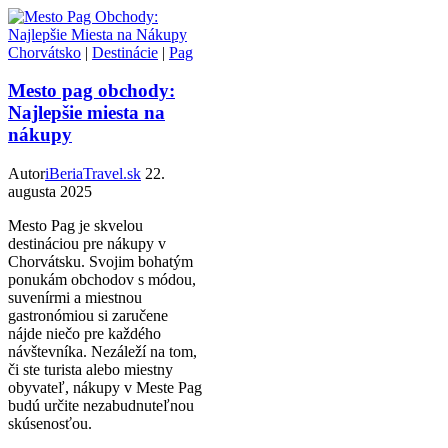
Chorvátsko
|
Destinácie
|
Pag
Mesto pag obchody:
Najlepšie miesta na
nákupy
Autor
iBeriaTravel.sk
22.
augusta 2025
Mesto Pag je skvelou
destináciou pre nákupy v
Chorvátsku. Svojim bohatým
ponukám obchodov s módou,
suvenírmi a miestnou
gastronómiou si zaručene
nájde niečo pre každého
návštevníka. Nezáleží na tom,
či ste turista alebo miestny
obyvateľ, nákupy v Meste Pag
budú určite nezabudnuteľnou
skúsenosťou.