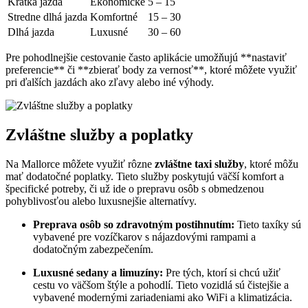
Krátka jazda
Ekonomické
5 – 15
Stredne dlhá jazda
Komfortné
15 – 30
Dlhá jazda
Luxusné
30 – 60
Pre pohodlnejšie cestovanie často aplikácie umožňujú **nastaviť
preferencie** či **zbierať body za vernosť**, ktoré môžete využiť
pri ďalších jazdách ako zľavy alebo iné výhody.
Zvláštne služby a poplatky
Na Mallorce môžete využiť rôzne
zvláštne taxi služby
, ktoré môžu
mať dodatočné poplatky. Tieto služby poskytujú väčší komfort a
špecifické potreby, či už ide o prepravu osôb s obmedzenou
pohyblivosťou alebo luxusnejšie alternatívy.
Preprava osôb so zdravotným postihnutím:
Tieto taxíky sú
vybavené pre vozíčkarov s nájazdovými rampami a
dodatočným zabezpečením.
Luxusné sedany a limuzíny:
Pre tých, ktorí si chcú užiť
cestu vo väčšom štýle a pohodlí. Tieto vozidlá sú čistejšie a
vybavené modernými zariadeniami ako WiFi a klimatizácia.