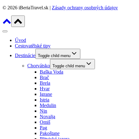
© 2026 iBeriaTravel.sk |
Zásady ochrany osobných údajov
Úvod
Cestovatělské tipy
Destinácie
Toggle child menu
Chorvátsko
Toggle child menu
Baška Voda
Brač
Brela
Hvar
Igrane
Istria
Medulin
Nin
Novalja
Omiš
Pag
Pakoštane
Plitvické jazera