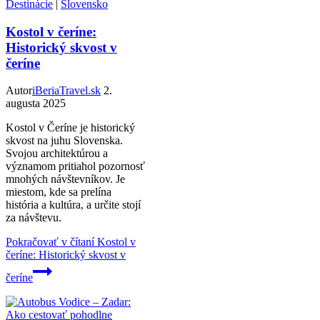
Destinácie
|
Slovensko
Kostol v čeríne:
Historický skvost v
čeríne
Autor
iBeriaTravel.sk
2.
augusta 2025
Kostol v Čeríne je historický
skvost na juhu Slovenska.
Svojou architektúrou a
významom pritiahol pozornosť
mnohých návštevníkov. Je
miestom, kde sa prelína
história a kultúra, a určite stojí
za návštevu.
Pokračovať v čítaní
Kostol v
čeríne: Historický skvost v
čeríne