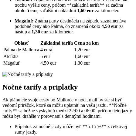
trochu vyššie ceny, pričom **základná tarifa** sa začína
okolo
5 eur
, s ďalšími nákladmi
1,60 eur
za kilometer.
Magaluf:
Známa party destinácia na západe zaznamenáva
podobné ceny ako Palma, čo znamená okolo
4,50 eur
za
nástup a
1,30 eur
za kilometer.
Oblasť
Základná tarifa
Cena za km
Palma de Mallorca
4 eurá
1,20 eur
Alcúdia
5 eur
1,60 eur
Magaluf
4,50 eur
1,30 eur
Nočné tarify a príplatky
Ak plánujete svoje cesty po Mallorce v noci, mali by ste si byť
vedomí prirážok, ktoré sa môžu uplatniť na vašu jazdu. **Nočné
tarify** sa bežne vyskytujú medzi 22:00 a 06:00, pričom tieto jazdy
môžu byť drahšie v porovnaní s dennými hodinami.
Príplatok za nočné jazdy môže byť **5-15 %** z celkovej
sumy jazdy.