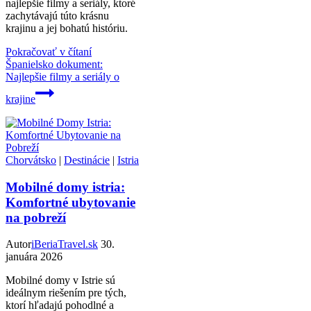
najlepšie filmy a seriály, ktoré
zachytávajú túto krásnu
krajinu a jej bohatú históriu.
Pokračovať v čítaní
Španielsko dokument:
Najlepšie filmy a seriály o
krajine
Chorvátsko
|
Destinácie
|
Istria
Mobilné domy istria:
Komfortné ubytovanie
na pobreží
Autor
iBeriaTravel.sk
30.
januára 2026
Mobilné domy v Istrie sú
ideálnym riešením pre tých,
ktorí hľadajú pohodlné a