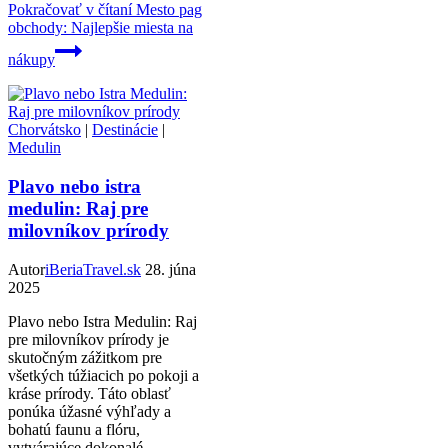
Pokračovať v čítaní
Mesto pag
obchody: Najlepšie miesta na
nákupy
Chorvátsko
|
Destinácie
|
Medulin
Plavo nebo istra
medulin: Raj pre
milovníkov prírody
Autor
iBeriaTravel.sk
28. júna
2025
Plavo nebo Istra Medulin: Raj
pre milovníkov prírody je
skutočným zážitkom pre
všetkých túžiacich po pokoji a
kráse prírody. Táto oblasť
ponúka úžasné výhľady a
bohatú faunu a flóru,
vytvárajúce dokonalé