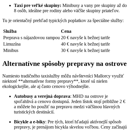
Taxi pre veľké skupiny:
Minibusy a vany pre skupiny až do
8 osôb, ideálne pre rodiny alebo väčšie skupiny priateľov.
Tu je orientačný prehľad typických poplatkov za špeciálne služby:
Služba
Cena
Preprava s nájazdovou rampou
20 € navyše k bežnej tarife
Limuzína
40 € navyše k bežnej tarife
Minibus
30 € navyše k bežnej tarife
Alternatívne spôsoby prepravy na ostrove
Namiesto tradičného taxislužby môžu návštevníci Mallorcy využiť
niektoré **alternatívne formy prepravy**, ktoré sú nielen
ekologickejšie, ale aj často cenovo výhodnejšie.
Autobusy a verejná doprava
: MHD na ostrove je
spoľahlivá a cenovo dostupná. Jeden lístok stojí približne 2 €
a môžete ho použiť na prepravu medzi väčšinou hlavných
turistických destinácií.
Bicykle a e-biky
: Pre tých, ktorí hľadajú aktívnejší spôsob
prepravy, je prenájom bicykla skvelou voľbou. Ceny začínajú