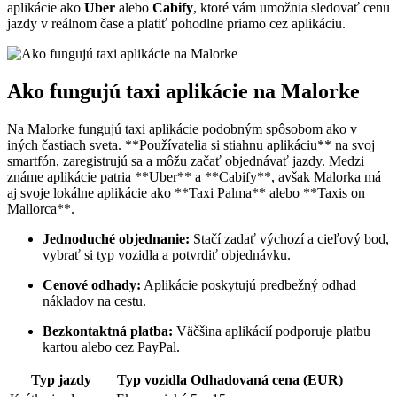
aplikácie ako
Uber
alebo
Cabify
, ktoré vám umožnia sledovať cenu
jazdy v reálnom čase a platiť pohodlne priamo cez aplikáciu.
Ako fungujú taxi aplikácie na Malorke
Na Malorke fungujú taxi aplikácie podobným spôsobom ako v
iných častiach sveta. **Používatelia si stiahnu aplikáciu** na svoj
smartfón, zaregistrujú sa a môžu začať objednávať jazdy. Medzi
známe aplikácie patria **Uber** a **Cabify**, avšak Malorka má
aj svoje lokálne aplikácie ako **Taxi Palma** alebo **Taxis on
Mallorca**.
Jednoduché objednanie:
Stačí zadať výchozí a cieľový bod,
vybrať si typ vozidla a potvrdiť objednávku.
Cenové odhady:
Aplikácie poskytujú predbežný odhad
nákladov na cestu.
Bezkontaktná platba:
Väčšina aplikácií podporuje platbu
kartou alebo cez PayPal.
Typ jazdy
Typ vozidla
Odhadovaná cena (EUR)