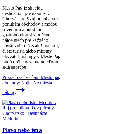
Mesto Pag je skvelou
destináciou pre nákupy v
Chorvátsku. Svojim bohatým
ponukám obchodov s módou,
suvenírmi a miestnou
gastronómiou si zaručene
nájde niečo pre každého
návštevníka. Nezáleží na tom,
či ste turista alebo miestny
obyvateľ, nákupy v Meste Pag
budú určite nezabudnuteľnou
skúsenosťou.
Pokračovať v čítaní
Mesto pag
obchody: Najlepšie miesta na
nákupy
Chorvátsko
|
Destinácie
|
Medulin
Plavo nebo istra