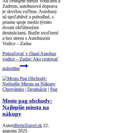
Ak cestujete medzi Vodicami a
Zadrom, autobusová doprava
je skvelou voľbou. Autobusy
sú spoľahlivé a pohodlné, s
priame spoje medzi týmito
dvomi obľúbenými
destináciami. Buďte uvoľnení
a bez stresu s Autobusom
Vodice – Zadar.
Pokračovať v čítaní
Autobus
vodice – Zadar: Ako cestovať
pohodlne
Chorvátsko
|
Destinácie
|
Pag
Mesto pag obchody:
Najlepšie miesta na
nákupy
Autor
iBeriaTravel.sk
22.
augusta 2025