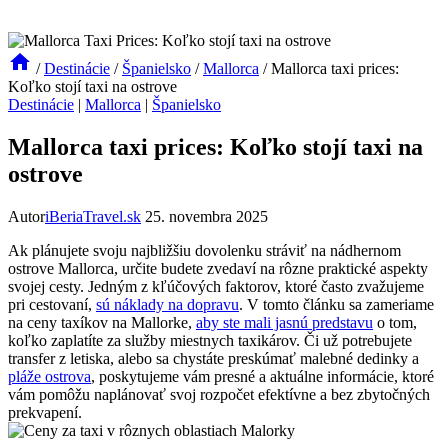
/
Destinácie
/
Španielsko
/
Mallorca
/
Mallorca taxi prices:
Koľko stojí taxi na ostrove
Destinácie
|
Mallorca
|
Španielsko
Mallorca taxi prices: Koľko stojí taxi na
ostrove
Autor
iBeriaTravel.sk
25. novembra 2025
Ak plánujete svoju najbližšiu dovolenku stráviť na nádhernom
ostrove Mallorca, určite budete zvedaví na rôzne praktické aspekty
svojej cesty. Jedným z kľúčových faktorov, ktoré často zvažujeme
pri cestovaní,
sú náklady na dopravu
. V tomto článku sa zameriame
na ceny taxíkov na Mallorke,
aby ste mali jasnú predstavu
o tom,
koľko zaplatíte za služby miestnych taxikárov. Či už potrebujete
transfer z letiska, alebo sa chystáte preskúmať malebné dedinky a
pláže ostrova
, poskytujeme vám presné a aktuálne informácie, ktoré
vám pomôžu naplánovať svoj rozpočet efektívne a bez zbytočných
prekvapení.