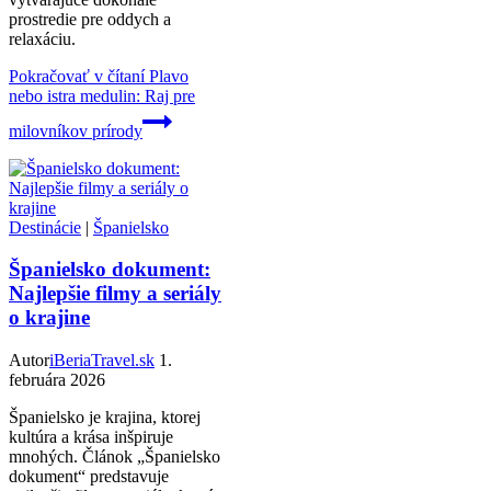
prostredie pre oddych a
relaxáciu.
Pokračovať v čítaní
Plavo
nebo istra medulin: Raj pre
milovníkov prírody
Destinácie
|
Španielsko
Španielsko dokument:
Najlepšie filmy a seriály
o krajine
Autor
iBeriaTravel.sk
1.
februára 2026
Španielsko je krajina, ktorej
kultúra a krása inšpiruje
mnohých. Článok „Španielsko
dokument“ predstavuje