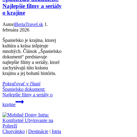
Najlepšie filmy a seriály
o krajine
Autor
iBeriaTravel.sk
1.
februára 2026
Španielsko je krajina, ktorej
kultúra a krása inšpiruje
mnohých. Článok „Španielsko
dokument“ predstavuje
najlepšie filmy a seriály, ktoré
zachytávajú túto krásnu
krajinu a jej bohatú históriu.
Pokračovať v čítaní
Španielsko dokument:
Najlepšie filmy a seriály o
krajine
Chorvátsko
|
Destinácie
|
Istria