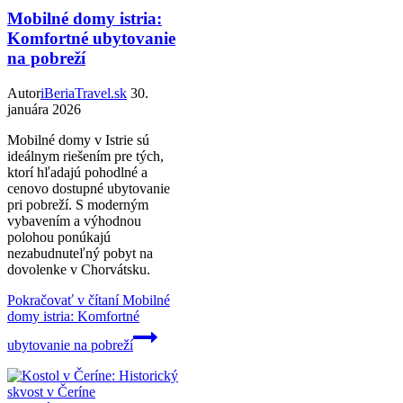
Mobilné domy istria:
Komfortné ubytovanie
na pobreží
Autor
iBeriaTravel.sk
30.
januára 2026
Mobilné domy v Istrie sú
ideálnym riešením pre tých,
ktorí hľadajú pohodlné a
cenovo dostupné ubytovanie
pri pobreží. S moderným
vybavením a výhodnou
polohou ponúkajú
nezabudnuteľný pobyt na
dovolenke v Chorvátsku.
Pokračovať v čítaní
Mobilné
domy istria: Komfortné
ubytovanie na pobreží