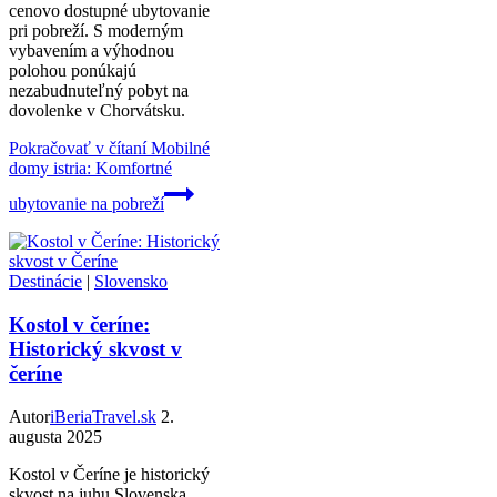
cenovo dostupné ubytovanie
pri pobreží. S moderným
vybavením a výhodnou
polohou ponúkajú
nezabudnuteľný pobyt na
dovolenke v Chorvátsku.
Pokračovať v čítaní
Mobilné
domy istria: Komfortné
ubytovanie na pobreží
Destinácie
|
Slovensko
Kostol v čeríne:
Historický skvost v
čeríne
Autor
iBeriaTravel.sk
2.
augusta 2025
Kostol v Čeríne je historický
skvost na juhu Slovenska.