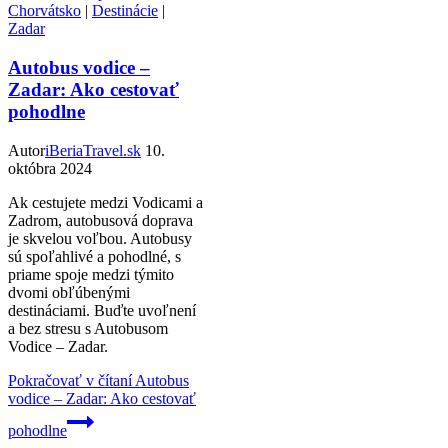
Chorvátsko
|
Destinácie
|
Zadar
Autobus vodice –
Zadar: Ako cestovať
pohodlne
Autor
iBeriaTravel.sk
10.
októbra 2024
Ak cestujete medzi Vodicami a
Zadrom, autobusová doprava
je skvelou voľbou. Autobusy
sú spoľahlivé a pohodlné, s
priame spoje medzi týmito
dvomi obľúbenými
destináciami. Buďte uvoľnení
a bez stresu s Autobusom
Vodice – Zadar.
Pokračovať v čítaní
Autobus
vodice – Zadar: Ako cestovať
pohodlne