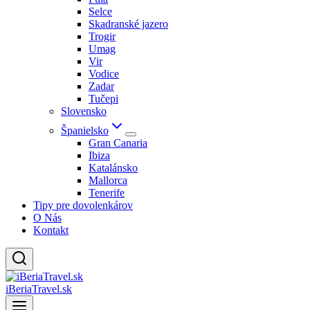
Selce
Skadranské jazero
Trogir
Umag
Vir
Vodice
Zadar
Tučepi
Slovensko
Španielsko
Gran Canaria
Ibiza
Katalánsko
Mallorca
Tenerife
Tipy pre dovolenkárov
O Nás
Kontakt
iBeriaTravel.sk