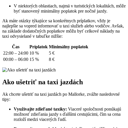
V niektorých oblastiach, najmä v turistických lokalitách, môže
byť stanovený minimálny poplatok pre nočné jazdy.
Ak máte otázky týkajúce sa konkrétnych príplatkov, vždy je
najlepšie sa vopred informovať u taxi služieb alebo vodičov. Avšak,
na základe dodatočných poplatkov môžu byť celkové náklady na
taxi odvysielané v tabuľke nižšie:
Čas
Príplatok
Minimálny poplatok
22:00 – 24:00
10 %
5 €
00:00 – 06:00
15 %
8 €
Ako ušetriť na taxi jazdách
Ak chcete ušetriť na taxi jazdách po Mallorke, zvážte nasledovné
tipy:
Využívajte zdieľané taxíky:
Viaceré spoločnosti ponúkajú
možnosť zdieľania jazdy s ďalšími cestujúcimi, čím sa cena
rozloží medzi viacerých ľudí.