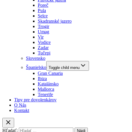
Poreč
Pula
Selce
Skadranské jazero
Trogir
Umag
Vir
Vodice
Zadar
Tučepi
Slovensko
Španielsko
Toggle child menu
Gran Canaria
Ibiza
Katalánsko
Mallorca
Tenerife
Tipy pre dovolenkárov
O Nás
Kontakt
Hľadať: