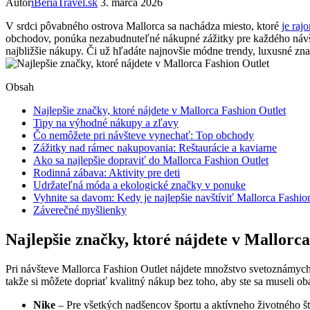
Autor
iBeriaTravel.sk
3. marca 2026
V srdci pôvabného ostrova Mallorca sa nachádza miesto, ktoré
je raj
obchodov, ponúka nezabudnuteľné nákupné zážitky pre každého náv
najbližšie nákupy. Či už hľadáte najnovšie módne trendy, luxusné z
Obsah
Najlepšie značky, ktoré nájdete v Mallorca Fashion Outlet
Tipy na výhodné nákupy a zľavy
Čo nemôžete pri návšteve vynechať: Top obchody
Zážitky nad rámec nakupovania: Reštaurácie a kaviarne
Ako sa najlepšie dopraviť do Mallorca Fashion Outlet
Rodinná zábava: Aktivity pre deti
Udržateľná móda a ekologické značky v ponuke
Vyhnite sa davom: Kedy je najlepšie navštíviť Mallorca Fashio
Záverečné myšlienky
Najlepšie značky, ktoré nájdete v Mallorc
Pri návšteve Mallorca Fashion Outlet nájdete množstvo svetoznámych
takže si môžete dopriať kvalitný nákup bez toho, aby ste sa museli o
Nike
– Pre všetkých nadšencov športu a aktívneho životného št