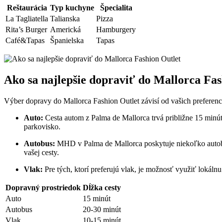
Reštaurácia
Typ kuchyne
Špecialita
La Tagliatella
Talianska
Pizza
Rita’s Burger
Americká
Hamburgery
Café&Tapas
Španielska
Tapas
Ako sa najlepšie dopraviť do Mallorca Fas
Výber dopravy do Mallorca Fashion Outlet závisí od vašich preferencií
Auto:
Cesta autom z Palma de Mallorca trvá približne 15 minút.
parkovisko.
Autobus:
MHD v Palma de Mallorca poskytuje niekoľko autobuso
vašej cesty.
Vlak:
Pre tých, ktorí preferujú vlak, je možnosť využiť lokáln
Dopravný prostriedok
Dĺžka cesty
Auto
15 minút
Autobus
20-30 minút
Vlak
10-15 minút