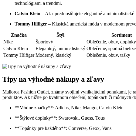
technológiami a trendmi.
Calvin Klein
– Ak uprednostňujete elegantné a minimalistické 
Tommy Hilfiger
– Klasická americká móda v modernom preveden
Značka
Štýl
Sortiment
Nike
Športový
Oblečenie, obuv, doplnky
Calvin Klein
Elegantný, minimalistický
Oblečenie, spodná bieliz
Tommy Hilfiger
Moderný, klasický
Oblečenie, obuv, tašky
Tipy na výhodné nákupy a zľavy
Mallorca Fashion Outlet, známy svojimi vynikajúcimi ponukami, je 
produktov. Ak túžite po kvalitnom oblečení, topánkach či módnych dop
**Módne značky**: Adidas, Nike, Mango, Calvin Klein
**Štýlové doplnky**: Swarovski, Guess, Tous
**Topánky pre každého**: Converse, Geox, Vans