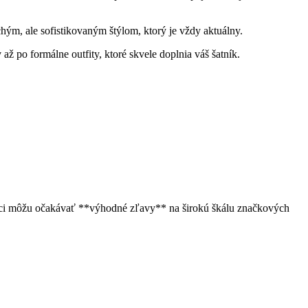
hým, ale sofistikovaným štýlom, ktorý je vždy aktuálny.
 po formálne outfity, ktoré skvele doplnia váš šatník.
níci môžu očakávať **výhodné zľavy** na širokú škálu značkových