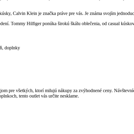
kúsky, Calvin Klein je značka práve pre vás. Je známa svojím jednoduc
í. Tommy Hilfiger ponúka širokú škálu oblečenia, od casual kúskov až
eň, doplnky
rajom pre všetkých, ktorí milujú nákupy za zvýhodnené ceny. Návštev
lnkoch, tento outlet vás určite nesklame.