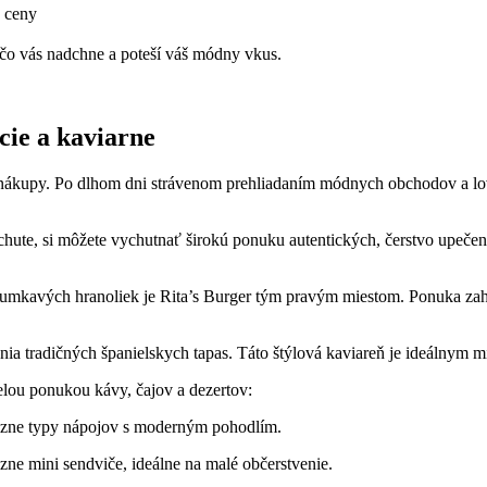
 ceny
 čo vás nadchne a poteší váš módny vkus.
ie a kaviarne
 nákupy. Po dlhom dni strávenom prehliadaním módnych obchodov a loven
 chute, si môžete vychutnať širokú ponuku autentických, čerstvo upečen
umkavých hranoliek je Rita’s Burger tým pravým miestom. Ponuka zahr
a tradičných španielskych tapas. Táto štýlová kaviareň je ideálnym m
velou ponukou kávy, čajov a dezertov:
rôzne typy nápojov s moderným pohodlím.
zne mini sendviče, ideálne na malé občerstvenie.