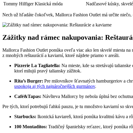
Tommy Hilfiger
Klasická móda
Nadčasové kúsky, skvelé
Nech už hľadáte čokoľvek, Mallorca Fashion Outlet má určite niečo,
Zážitky nad rámec nakupovania: Reštaurác
Mallorca Fashion Outlet ponúka oveľa viac ako len skvelé miesta na
z mnohých reštaurácií a kaviarní, ktoré nájdete priamo v areáli.
Pizzerie La Tagliatella:
Na mieste, kde sa stretávajú talianske
ktorí milujú pravý taliansky zážitok.
Rita’s Burger:
Pre milovníkov šťavnatých hamburgeriov a chr
uspokoja aj tých najnáročnejších gurmánov
.
Café&Tapas:
Návšteva Mallorcy by nebola úplná bez ochutnani
Pre tých, ktorí potrebujú ľahkú pauzu, je tu množstvo kaviarní so sk
Starbucks:
Ikonická kaviareň, ktorá ponúka kvalitnú kávu a 
100 Montaditos:
Tradičný španielsky reťazec, ktorý ponúka rô