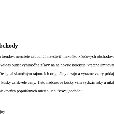
obchody
u a trendov, nesmiete zabudnúť navštíviť niekoľko kľúčových obchodov, 
didas outlet výnimočné zľavy na najnovšie kolekcie, vrátane limitovan
e Desigual skutočným rajom. Ich originálny dizajn a výrazné vzory prida
úsky za skvelé ceny. Tieto nadčasové kúsky vám vydržia roky a nik
 niektorých populárnych miest v
tabuľkovej podobe:
ajny