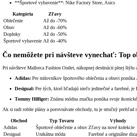
**Športové vybavenie**: Nike Factory Store, Asics
Kategória
Zľavy
Oblečenie
Až do -70%
Obuv
Až do -60%
Doplnky
Až do -50%
Športové vybavenie
Až do -40%
Čo nemôžete pri návšteve vynechať: Top 
Pri návšteve Mallorca Fashion Outlet, nákupnej destinácii plnej štýl
Adidas:
Pre milovníkov športového oblečenia a obuvi ponúka A
Desigual:
Pre tých, ktorí hľadajú niečo jedinečné a farebné, j
Tommy Hilfiger:
Známa módna značka ponúka svoje ikonické k
Ak si radi robíte plány a porovnávate obchody, tu je stručný prehľad
Obchod
Typ Tovaru
Výhody
Adidas
Športové oblečenie a obuv
Zľavy na nové kolekcie
Desigual
Unikátna móda
Farebné a originálne diz