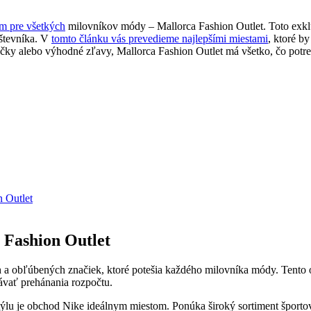
om pre všetkých
milovníkov módy – Mallorca Fashion Outlet. Toto exk
števníka. V
tomto článku vás prevedieme najlepšími miestami
, ktoré b
načky alebo výhodné zľavy, Mallorca Fashion Outlet má všetko, čo potr
n Outlet
a Fashion Outlet
 a obľúbených značiek, ktoré potešia každého milovníka módy. Tento 
bávať prehánania rozpočtu.
ýlu je obchod Nike ideálnym miestom. Ponúka široký sortiment športov