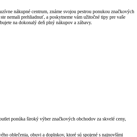
luzívne nákupné centrum, známe svojou pestrou ponukou značkových
y ste nemali prehliadnuť, a poskytneme vám užitočné tipy pre vaše
ebujete na dokonalý deň plný nákupov a zábavy.
outlet ponúka široký výber značkových obchodov za skvelé ceny,
ého oblečenia, obuvi a doplnkov, ktoré sú spojené s najnovšími