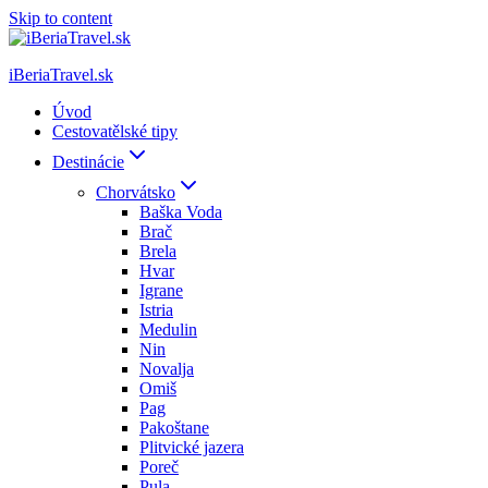
Skip to content
iBeriaTravel.sk
Úvod
Cestovatělské tipy
Destinácie
Chorvátsko
Baška Voda
Brač
Brela
Hvar
Igrane
Istria
Medulin
Nin
Novalja
Omiš
Pag
Pakoštane
Plitvické jazera
Poreč
Pula