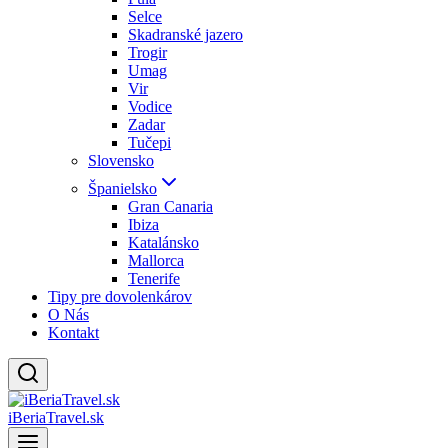
Selce
Skadranské jazero
Trogir
Umag
Vir
Vodice
Zadar
Tučepi
Slovensko
Španielsko
Gran Canaria
Ibiza
Katalánsko
Mallorca
Tenerife
Tipy pre dovolenkárov
O Nás
Kontakt
iBeriaTravel.sk