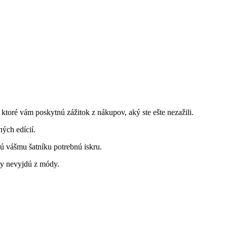
ktoré vám poskytnú zážitok z nákupov, aký ste ešte nezažili.
ých edícií.
jú vášmu šatníku potrebnú iskru.
dy nevyjdú z módy.