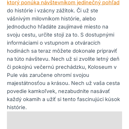
ktorý ponúka návštevníkom jedinečný pohľad
do histórie ‌i vzácny zážitok. ⁤Či už ste
vášnivým milovníkom histórie, alebo
jednoducho hľadáte zaujímavé miesto na⁤
svoju cestu,⁤ určite stojí za to. S dostupnými
informáciami o vstupnom a otváracích
hodinách sa ‌teraz môžete dokonale pripraviť
na túto návštevu. Nech už si‌ zvolíte letný deň
či pokojnú ⁤večernú prechádzku, Koloseum ⁤v
Pule vás‍ zaručene‌ ohromí svojou
majestátnosťou a krásou. Nech už vaša ‍cesta
povedie kamkoľvek, nezabudnite⁢ nasávať
každý okamih ‍a užiť si tento‌ fascinujúci kúsok
histórie.