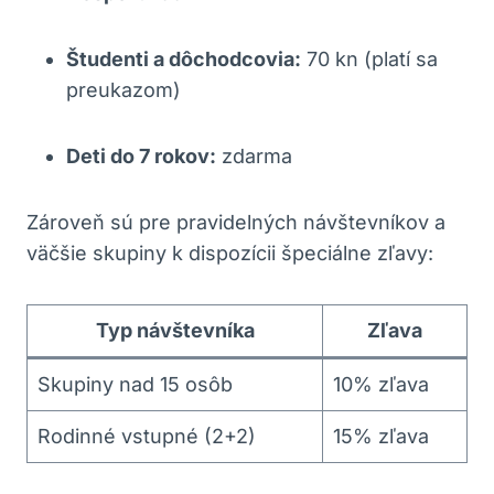
Študenti a dôchodcovia:
70 kn (platí sa
preukazom)
Deti ​do 7 rokov:
zdarma
Zároveň ​sú pre pravidelných návštevníkov a
väčšie skupiny ⁣k dispozícii špeciálne zľavy:
Typ návštevníka
Zľava
Skupiny nad 15 osôb
10% zľava
Rodinné vstupné⁤ (2+2)
15%​ zľava