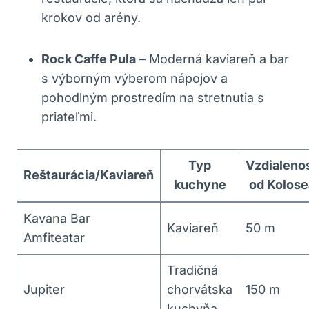
krokov od arény.
Rock Caffe Pula
– Moderná kaviareň a bar
s výborným ⁢výberom nápojov a
⁢pohodlným⁣ prostredím na stretnutia‌ s
priateľmi.
Typ
Vzdialeno
Reštaurácia/Kaviareň
kuchyne
od Kolose
Kavana Bar
Kaviareň
50 m
Amfiteatar
Tradičná
Jupiter
chorvátska
150 m
​kuchyňa