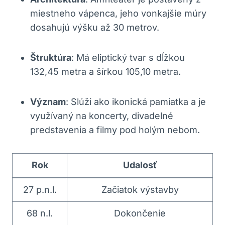
miestneho vápenca, jeho vonkajšie múry
dosahujú výšku až 30 metrov.
Štruktúra
: Má ⁣eliptický tvar s⁣ dĺžkou
132,45 metra a šírkou ⁢105,10 metra.
Význam
: Slúži ‍ako ikonická pamiatka a‍ je
využívaný‌ na koncerty,​ divadelné
predstavenia a filmy pod holým nebom.
Rok
Udalosť
27 p.n.l.
Začiatok výstavby
68 n.l.
Dokončenie