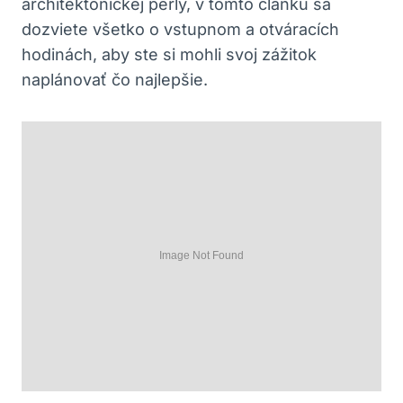
⁣architektonickej perly, v tomto článku sa
⁢dozviete⁢ všetko o vstupnom a otváracích
hodinách, aby⁤ ste si mohli svoj zážitok
naplánovať čo ​najlepšie.