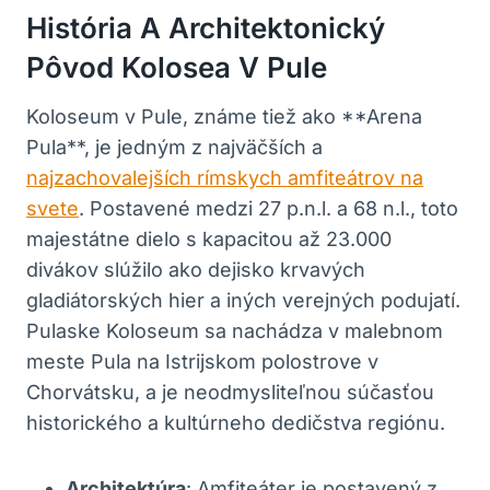
História A Architektonický‍
Pôvod Kolosea V ‍Pule
Koloseum v Pule, známe ‌tiež ako **Arena‍
Pula**, je jedným z najväčších​ a
najzachovalejších rímskych amfiteátrov na
svete
. Postavené medzi 27 p.n.l. a 68 n.l., toto
majestátne dielo s ⁢kapacitou ​až ⁢23.000
divákov ⁢slúžilo ako dejisko krvavých
gladiátorských ⁣hier a iných verejných podujatí.
Pulaske⁤ Koloseum sa nachádza v malebnom
meste Pula na Istrijskom polostrove v
Chorvátsku, a ⁢je neodmysliteľnou súčasťou
historického ⁤a kultúrneho dedičstva regiónu.
Architektúra
: Amfiteáter je postavený‍ z