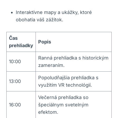
Interaktívne mapy a ukážky, ktoré
obohatia váš ⁢zážitok.
Čas
Popis
prehliadky
Ranná prehliadka⁤ s historickým
10:00
zameraním.
Popoludňajšia prehliadka⁣ s
13:00
využitím ⁤VR ⁢technológií.
Večerná ‍prehliadka so⁢
16:00
špeciálnym svetelným
efektom.