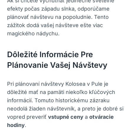
Ak si‍ chcete vychutnať jedinečné svetelné
efekty počas západu slnka, odporúčame
plánovať návštevu na popoludnie. Tento
zážitok dodá vašej ​návšteve‍ ešte viac
⁢magického nádychu.
Dôležité Informácie Pre
Plánovanie Vašej ‍návštevy
Pri plánovaní návštevy⁢ Kolosea v Pule​ je
dôležité mať na pamäti niekoľko kľúčových‌
informácií. Tomuto historickému zázraku
neodolá žiaden návštevník, ⁣a preto je ⁤dobré si
vopred preveriť
vstupné⁢ ceny
a
otváracie
hodiny
.