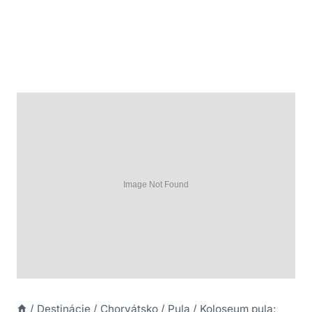
/
Destinácie
/
Chorvátsko
/
Pula
/
Koloseum pula: