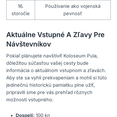
16.
Používanie ​ako vojenská
storočie
pevnosť
Aktuálne‍ Vstupné A Zľavy Pre
Návštevníkov
Pokiaľ plánujete navštíviť⁢ Koloseum Pula,
dôležitou ⁤súčasťou vašej cesty‌ bude
informácia o aktuálnom vstupnom a⁢ zľavách.
Aby ste⁢ sa vyhli ⁤prekvapeniam​ a mohli‍ si túto
jedinečnú‍ historickú pamiatku plne užiť,
pripravili sme⁤ pre vás​ prehľad rôznych
možností‍ vstupného.
Dospelí:
100 kn