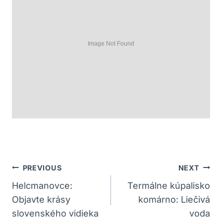
Navigácia
PREVIOUS
NEXT
V
Helcmanovce:
Termálne kúpalisko
Objavte krásy
komárno: Liečivá
Článku
slovenského vidieka
voda