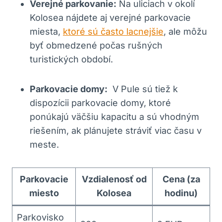
Verejné parkovanie:
Na ​uliciach v okolí⁤
Kolosea nájdete ⁤aj verejné ⁢parkovacie
miesta,⁢
ktoré sú často lacnejšie
, ⁢ale môžu
byť obmedzené počas rušných
turistických ⁤období.
Parkovacie domy:
⁤ V Pule sú tiež k
dispozícii parkovacie domy, ktoré
⁣ponúkajú väčšiu kapacitu a sú ⁤vhodným
riešením, ak plánujete‍ stráviť viac času v
meste.
Parkovacie
Vzdialenosť od
Cena (za
miesto
Kolosea
hodinu)
Parkovisko