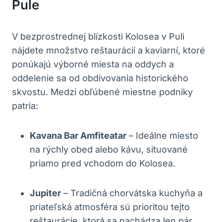
Pule
V bezprostrednej blízkosti Kolosea v Puli
⁤nájdete⁣ množstvo ⁣reštaurácií a kaviarní, ktoré
ponúkajú ⁣výborné miesta na oddych a
⁣oddelenie sa od ​​obdivovania historického
skvostu. Medzi obľúbené miestne podniky
patria:
Kavana Bar Amfiteatar
– Ideálne miesto
na rýchly obed alebo kávu, ⁤situované
priamo pred vchodom do Kolosea.
Jupiter
– ⁢Tradičná chorvátska kuchyňa a
priateľská atmosféra sú prioritou tejto
reštaurácie, ⁢ktorá ⁢sa⁣ nachádza len pár