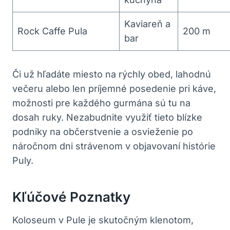
Kaviareň a
Rock⁤ Caffe Pula
200​ m
bar
Či už hľadáte miesto na ⁤rýchly obed, lahodnú⁣
večeru ⁢alebo‍ len‌ príjemné‍ posedenie pri káve,
možnosti pre každého gurmána sú tu na
dosah ruky. Nezabudnite využiť tieto⁤ blízke
podniky na občerstvenie a osvieženie ⁢po
náročnom dni strávenom v objavovaní histórie
Puly.
Kľúčové Poznatky
Koloseum v Pule je skutočným klenotom,