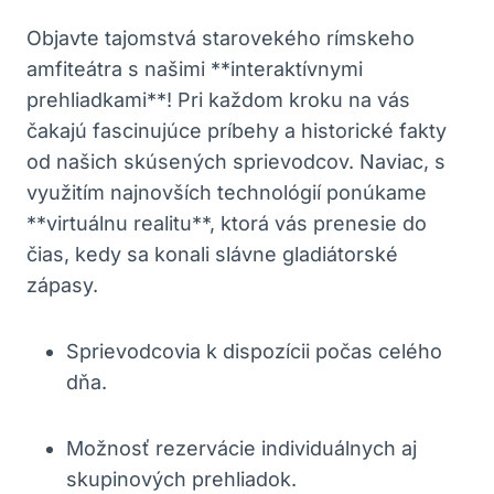
Objavte tajomstvá ​starovekého rímskeho
amfiteátra⁤ s našimi **interaktívnymi
prehliadkami**! Pri každom kroku na vás
čakajú ⁤fascinujúce príbehy ‌a historické fakty
od ‌našich skúsených sprievodcov. Naviac, s
využitím najnovších technológií ponúkame
**virtuálnu realitu**, ktorá vás prenesie⁣ do⁢
čias, kedy sa‌ konali slávne gladiátorské
zápasy.
Sprievodcovia k ​dispozícii počas celého
dňa.
Možnosť ⁣rezervácie individuálnych aj
skupinových​ prehliadok.