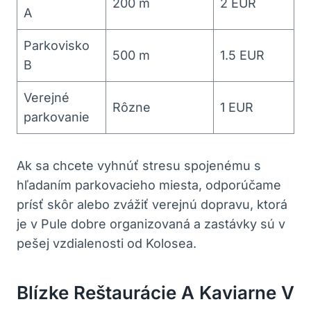
200 m
2 EUR
A
Parkovisko
500 m
1.5 EUR
B
Verejné
Rôzne
1 EUR
parkovanie
Ak sa chcete vyhnúť stresu spojenému s
hľadaním parkovacieho‍ miesta,‍ odporúčame
prísť skôr alebo zvážiť verejnú‍ dopravu, ktorá
je v Pule dobre ​organizovaná a zastávky sú v⁣
pešej vzdialenosti ⁤od⁢ Kolosea.
Blízke Reštaurácie A ‍kaviarne V