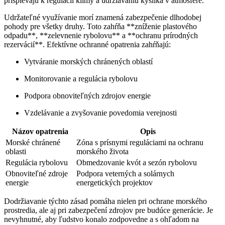
prispievajú k regulácii klímy a udržiavaniu kyslíka v atmosfére.
Udržateľné využívanie morí znamená zabezpečenie dlhodobej
pohody pre všetky druhy. Toto zahŕňa **zníženie plastového
odpadu**, **zelevnenie rybolovu** a **ochranu prírodných
rezervácií**. Efektívne ochranné opatrenia zahŕňajú:
Vytváranie morských chránených oblastí
Monitorovanie a regulácia rybolovu
Podpora obnoviteľných zdrojov energie
Vzdelávanie a zvyšovanie povedomia verejnosti
Názov opatrenia
Opis
Morské chránené
Zóna s prísnymi reguláciami na ochranu
oblasti
morského života
Regulácia rybolovu
Obmedzovanie kvót a sezón rybolovu
Obnoviteľné zdroje
Podpora veterných a solárnych
energie
energetických projektov
Dodržiavanie týchto zásad pomáha nielen pri ochrane morského
prostredia, ale aj pri zabezpečení zdrojov pre budúce generácie. Je
nevyhnutné, aby ľudstvo konalo zodpovedne a s ohľadom na