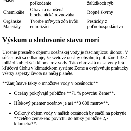
Plasty
poškodenie
žalúdkoch rýb
Otrava a narušená
Chemikálie
Ropné škvrny
biochemická rovnováha
Orgánske
Tvorbe mŕtvych zón kvôli
Pesticídy z
Materiály
eutrofizácii
poľnohospodárstva
Výskum a sledovanie stavu morí
Určenie presného objemu oceánskej vody je fascinujúcou úlohou. V
súčasnosti sa odhaduje, že svetové oceány obsahujú približne 1 332
miliárd kubických kilometrov vody. Táto obrovská masa vody hrá
kľúčovú úlohu v klimatickom systéme Zeme a ovplyvňuje prakticky
všetky aspekty života na našej planéte.
**Zaujímavé fakty o množstve vody v oceánoch:**
Oceány pokrývajú približne **71 % povrchu Zeme**.
Hĺbkový priemer oceánov je asi **3 688 metrov**.
Celkový objem vody v našich oceánoch by stačil na pokrytie
**celého zemského povrchu do hĺbky približne 2,7
kilometra**.