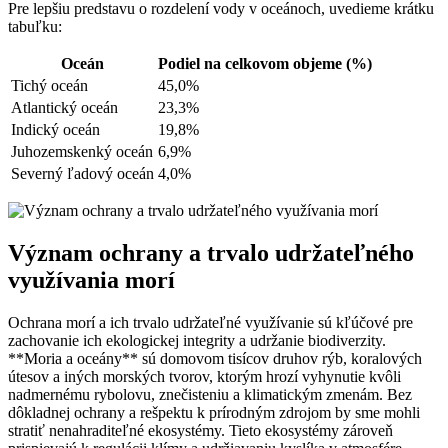
Pre lepšiu predstavu o rozdelení vody v oceánoch, uvedieme krátku
tabuľku:
Oceán
Podiel na celkovom objeme (%)
Tichý oceán
45,0%
Atlantický oceán
23,3%
Indický oceán
19,8%
Juhozemskenký oceán
6,9%
Severný ľadový oceán
4,0%
Význam ochrany a trvalo udržateľného
využívania morí
Ochrana morí a ich trvalo udržateľné využívanie sú kľúčové pre
zachovanie ich ekologickej integrity a udržanie biodiverzity.
**Moria a oceány** sú domovom tisícov druhov rýb, koralových
útesov a iných morských tvorov, ktorým hrozí vyhynutie kvôli
nadmernému rybolovu, znečisteniu a klimatickým zmenám. Bez
dôkladnej ochrany a rešpektu k prírodným zdrojom by sme mohli
stratiť nenahraditeľné ekosystémy. Tieto ekosystémy zároveň