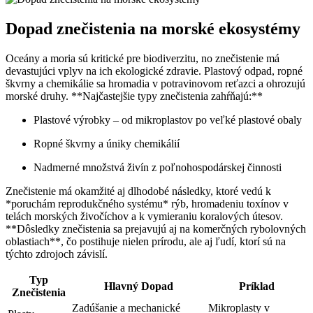
Dopad znečistenia na morské ekosystémy
Oceány a moria sú kritické pre biodiverzitu, no znečistenie má
devastujúci vplyv na ich ekologické zdravie. Plastový odpad, ropné
škvrny a chemikálie sa hromadia v potravinovom reťazci a ohrozujú
morské druhy. **Najčastejšie typy znečistenia zahŕňajú:**
Plastové výrobky – od mikroplastov po veľké plastové obaly
Ropné škvrny a úniky chemikálií
Nadmerné množstvá živín z poľnohospodárskej činnosti
Znečistenie má okamžité aj dlhodobé následky, ktoré vedú k
*poruchám reprodukčného systému* rýb, hromadeniu toxínov v
telách morských živočíchov a k vymieraniu koralových útesov.
**Dôsledky znečistenia sa prejavujú aj na komerčných rybolovných
oblastiach**, čo postihuje nielen prírodu, ale aj ľudí, ktorí sú na
týchto zdrojoch závislí.
Typ
Hlavný Dopad
Príklad
Znečistenia
Zadúšanie a mechanické
Mikroplasty v