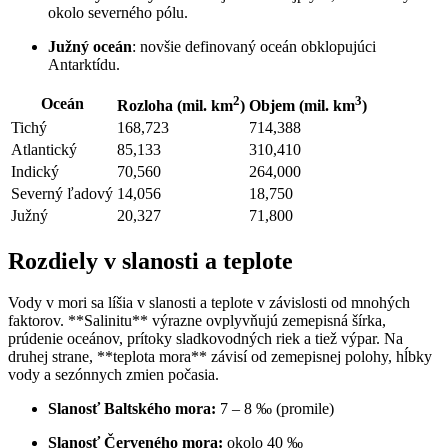
okolo severného pólu.
Južný oceán
: novšie definovaný oceán obklopujúci
Antarktídu.
2
3
Oceán
Rozloha (mil. km
)
Objem (mil. km
)
Tichý
168,723
714,388
Atlantický
85,133
310,410
Indický
70,560
264,000
Severný ľadový
14,056
18,750
Južný
20,327
71,800
Rozdiely v slanosti a teplote
Vody v mori sa líšia v slanosti a teplote v závislosti od mnohých
faktorov. **Salinitu** výrazne ovplyvňujú zemepisná šírka,
prúdenie oceánov, prítoky sladkovodných riek a tiež výpar. Na
druhej strane, **teplota mora** závisí od zemepisnej polohy, hĺbky
vody a sezónnych zmien počasia.
Slanosť Baltského mora:
7 – 8 ‰ (promile)
Slanosť Červeného mora:
okolo 40 ‰