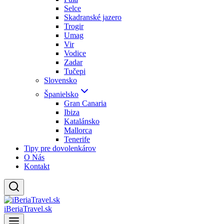
Selce
Skadranské jazero
Trogir
Umag
Vir
Vodice
Zadar
Tučepi
Slovensko
Španielsko
Gran Canaria
Ibiza
Katalánsko
Mallorca
Tenerife
Tipy pre dovolenkárov
O Nás
Kontakt
iBeriaTravel.sk