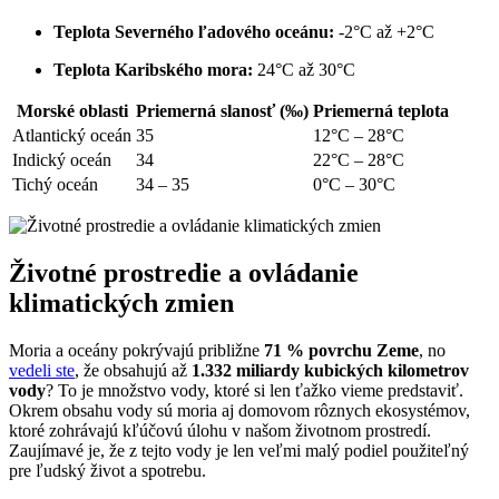
Teplota Severného ľadového oceánu:
-2°C až +2°C
Teplota Karibského mora:
24°C až 30°C
Morské oblasti
Priemerná slanosť (‰)
Priemerná teplota
Atlantický oceán
35
12°C – 28°C
Indický oceán
34
22°C – 28°C
Tichý oceán
34 – 35
0°C – 30°C
Životné prostredie a ovládanie
klimatických zmien
Moria a oceány pokrývajú približne
71 % povrchu Zeme
, no
vedeli ste
, že obsahujú až
1.332 miliardy kubických kilometrov
vody
? To je množstvo vody, ktoré si len ťažko vieme predstaviť.
Okrem obsahu vody sú moria aj domovom rôznych ekosystémov,
ktoré zohrávajú kľúčovú úlohu v našom životnom prostredí.
Zaujímavé je, že z tejto vody je len veľmi malý podiel použiteľný
pre ľudský život a spotrebu.