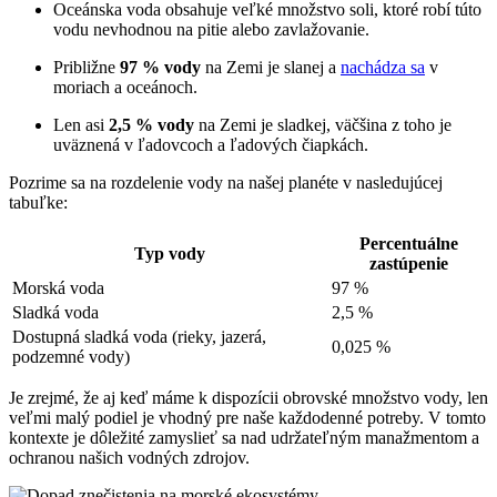
Oceánska voda obsahuje veľké množstvo soli, ktoré robí túto
vodu nevhodnou na pitie alebo zavlažovanie.
Približne
97 % vody
na Zemi je slanej a
nachádza sa
v
moriach a oceánoch.
Len asi
2,5 % vody
na Zemi je sladkej, väčšina z toho je
uväznená v ľadovcoch a ľadových čiapkách.
Pozrime sa na rozdelenie vody na našej planéte v nasledujúcej
tabuľke:
Percentuálne
Typ vody
zastúpenie
Morská voda
97 %
Sladká voda
2,5 %
Dostupná sladká voda (rieky, jazerá,
0,025 %
podzemné vody)
Je zrejmé, že aj keď máme k dispozícii obrovské množstvo vody, len
veľmi malý podiel je vhodný pre naše každodenné potreby. V tomto
kontexte je dôležité zamyslieť sa nad udržateľným manažmentom a
ochranou našich vodných zdrojov.