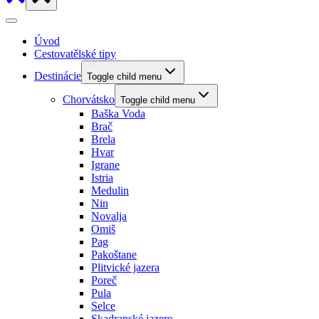
Úvod
Cestovatělské tipy
Destinácie
Toggle child menu
Chorvátsko
Toggle child menu
Baška Voda
Brač
Brela
Hvar
Igrane
Istria
Medulin
Nin
Novalja
Omiš
Pag
Pakoštane
Plitvické jazera
Poreč
Pula
Selce
Skadranské jazero