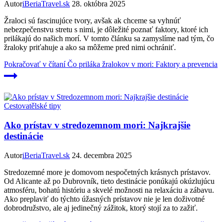
Autor
iBeriaTravel.sk
28. októbra 2025
Žraloci sú fascinujúce tvory, avšak ak chceme sa vyhnúť
nebezpečenstvu stretu s nimi, je dôležité poznať faktory, ktoré ich
prilákajú do našich morí. V tomto článku sa zamyslíme nad tým, čo
žraloky priťahuje a ako sa môžeme pred nimi ochrániť.
Pokračovať v čítaní
Čo priláka žralokov v mori: Faktory a prevencia
Cestovatělské tipy
Ako prístav v stredozemnom mori: Najkrajšie
destinácie
Autor
iBeriaTravel.sk
24. decembra 2025
Stredozemné more je domovom nespočetných krásnych prístavov.
Od Alicante až po Dubrovník, tieto destinácie ponúkajú okúzlujúcu
atmosféru, bohatú históriu a skvelé možnosti na relaxáciu a zábavu.
Ako preplaviť do týchto úžasných prístavov nie je len doživotné
dobrodružstvo, ale aj jedinečný zážitok, ktorý stojí za to zažiť.