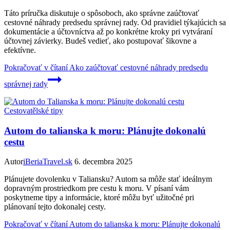
Táto príručka diskutuje o spôsoboch, ako správne zaúčtovať
cestovné náhrady predsedu správnej rady. Od pravidiel týkajúcich sa
dokumentácie a účtovníctva až po konkrétne kroky pri vytváraní
účtovnej závierky. Budeš vedieť, ako postupovať šikovne a
efektívne.
Pokračovať v čítaní
Ako zaúčtovať cestovné náhrady predsedu
správnej rady
Cestovatělské tipy
Autom do talianska k moru: Plánujte dokonalú
cestu
Autor
iBeriaTravel.sk
6. decembra 2025
Plánujete dovolenku v Taliansku? Autom sa môže stať ideálnym
dopravným prostriedkom pre cestu k moru. V písaní vám
poskytneme tipy a informácie, ktoré môžu byť užitočné pri
plánovaní tejto dokonalej cesty.
Pokračovať v čítaní
Autom do talianska k moru: Plánujte dokonalú