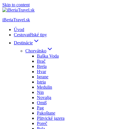
Skip to content
iBeriaTravel.sk
Úvod
Cestovatělské tipy
Destinácie
Chorvátsko
Baška Voda
Brač
Brela
Hvar
Igrane
Istria
Medulin
Nin
Novalja
Omiš
Pag
Pakoštane
Plitvické jazera
Poreč
Pula