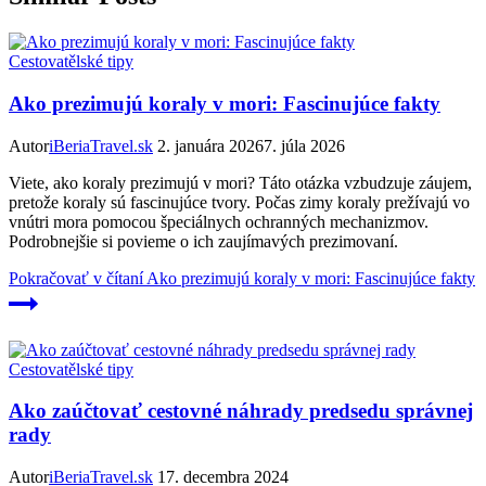
Cestovatělské tipy
Ako prezimujú koraly v mori: Fascinujúce fakty
Autor
iBeriaTravel.sk
2. januára 2026
7. júla 2026
Viete, ako koraly prezimujú v mori? Táto otázka vzbudzuje záujem,
pretože koraly sú fascinujúce tvory. Počas zimy koraly prežívajú vo
vnútri mora pomocou špeciálnych ochranných mechanizmov.
Podrobnejšie si povieme o ich zaujímavých prezimovaní.
Pokračovať v čítaní
Ako prezimujú koraly v mori: Fascinujúce fakty
Cestovatělské tipy
Ako zaúčtovať cestovné náhrady predsedu správnej
rady
Autor
iBeriaTravel.sk
17. decembra 2024