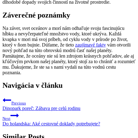
dlhodobé dopady svojich činností na životné prostredie.
Záverečné poznámky
Na záver, svet oceánov a morí nám odhaľuje svoju fascinujúcu
hĺbku a nevyčerpateľné množstvo vody, ktoré ukrýva. Každá
kvapka v mori má svoj príbeh, od cyklu vody v prírode po život,
ktorý v ňom bujnie. Dúfame, že tieto
zaujímavé fakty
vám otvorili
nový pohľad na túto obrovskú modrú časť našej planéty.
Pamätajme, že oceány nie sú len zdrojom krásnych pohľadov, ale aj
kľúčovým prvkom našej planéty, ktorý stojí za to chrániť a rozumieť
mu. Ďakujeme, že ste sa s nami vydali na túto vodnú cestu
poznania.
Navigácia v článku
Previous
Dinopark poreč: Zábava pre celú rodinu
Next
Do holandska: Aké cestovné doklady potrebujete?
Similar Posts