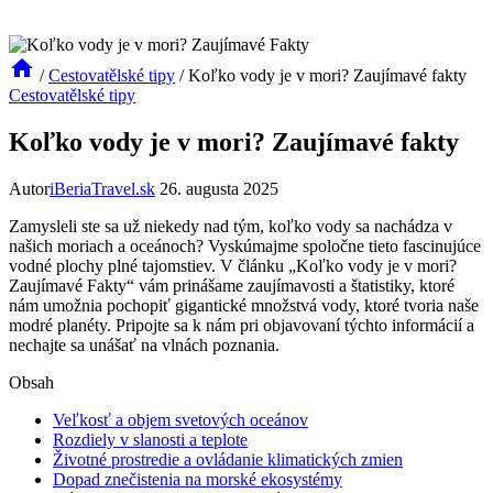
/
Cestovatělské tipy
/
Koľko vody je v mori? Zaujímavé fakty
Cestovatělské tipy
Koľko vody je v mori? Zaujímavé fakty
Autor
iBeriaTravel.sk
26. augusta 2025
Zamysleli ste sa už niekedy nad tým, koľko vody sa nachádza v
našich moriach a oceánoch? Vyskúmajme spoločne tieto fascinujúce
vodné plochy plné tajomstiev. V článku „Koľko vody je v mori?
Zaujímavé Fakty“ vám prinášame zaujímavosti a štatistiky, ktoré
nám umožnia pochopiť gigantické množstvá vody, ktoré tvoria naše
modré planéty. Pripojte sa k nám pri objavovaní týchto informácií a
nechajte sa unášať na vlnách poznania.
Obsah
Veľkosť a objem svetových oceánov
Rozdiely v slanosti a teplote
Životné prostredie a ovládanie klimatických zmien
Dopad znečistenia na morské ekosystémy