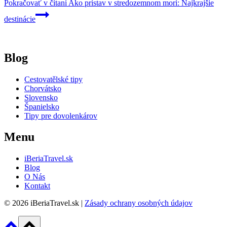
Pokračovať v čítaní
Ako prístav v stredozemnom mori: Najkrajšie
destinácie
Blog
Cestovatělské tipy
Chorvátsko
Slovensko
Španielsko
Tipy pre dovolenkárov
Menu
iBeriaTravel.sk
Blog
O Nás
Kontakt
© 2026 iBeriaTravel.sk |
Zásady ochrany osobných údajov