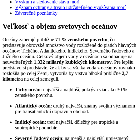
Výskum a sledovanie stavu morí
Význam ochrany a trvalo udržateľného využívania morí
Záverečné poznámky
Veľkosť a objem svetových oceánov
Oceány zaberajú približne
71 % zemského povrchu
, čo
predstavuje obrovské množstvo vody rozložené do piatich hlavných
oceánov: Tichého, Atlantického, Indického, Severného ľadového a
Južného oceánu. Celkový objem vody v oceánoch sa odhaduje na
neuveriteľných
1,332 miliardy kubických kilometrov
. Pre lepšiu
predstavu si predstavte, že ak by sa všetka voda z oceánov rovnako
rozložila po celej Zemi, vytvorila by vrstvu hlbokú približne
2,7
kilometra
na celej zemeguli.
Tichý oceán
: najväčší a najhlbší, pokrýva viac ako 30 %
zemského povrchu.
Atlantický oceán
: druhý najväčší, známy svojím významom
pre transatlantickú dopravu a obchod.
Indický oceán
: tretí najväčší, dôležitý pre tropické a
subtropické podnebie.
Severný ľadový oceán
: najmenší a najplytší, umiestnený