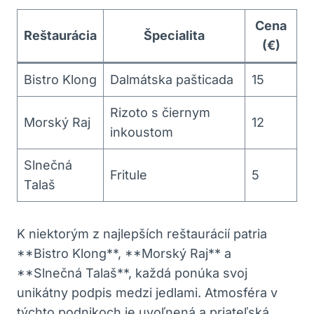
Cena
Reštaurácia
Špecialita
(€)
Bistro Klong
Dalmátska pašticada
15
Rizoto s čiernym
Morský Raj
12
inkoustom
Slnečná
Fritule
5
Talaš
K niektorým z najlepších reštaurácií patria
**Bistro Klong**, **Morský Raj** a
**Slnečná Talaš**, každá ponúka svoj
unikátny podpis medzi jedlami. Atmosféra v
týchto podnikoch je uvoľnená a priateľská,