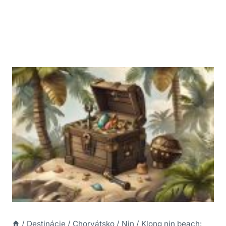
/
Destinácie
/
Chorvátsko
/
Nin
/
Klong nin beach: