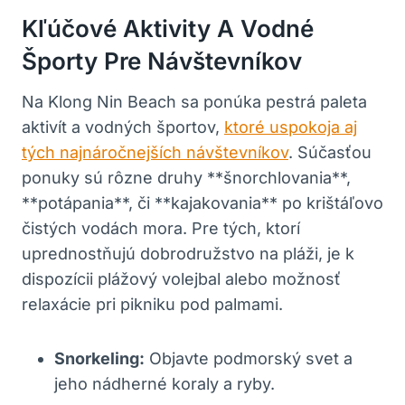
Kľúčové Aktivity A Vodné
Športy Pre Návštevníkov
Na Klong Nin Beach sa ponúka pestrá paleta
aktivít a vodných športov,
ktoré uspokoja aj
tých najnáročnejších návštevníkov
. Súčasťou
ponuky sú rôzne druhy **šnorchlovania**,
**potápania**, či **kajakovania** po krištáľovo
čistých vodách mora. Pre tých, ktorí
uprednostňujú dobrodružstvo na pláži, je k
dispozícii plážový volejbal alebo možnosť
relaxácie pri pikniku pod palmami.
Snorkeling:
Objavte podmorský svet a
jeho nádherné koraly a ryby.