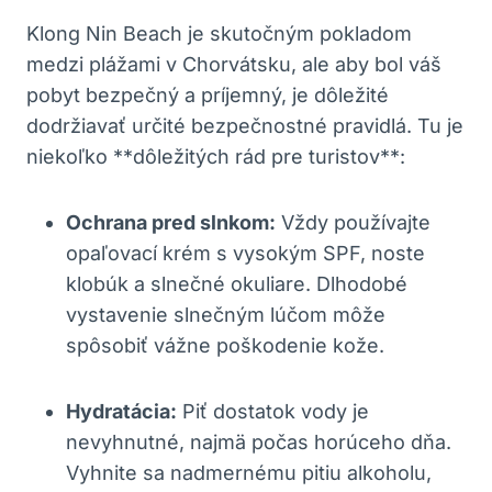
Klong Nin Beach je skutočným pokladom
medzi plážami v Chorvátsku, ale aby bol váš
pobyt bezpečný a príjemný, je dôležité
dodržiavať určité bezpečnostné pravidlá. Tu je
niekoľko **dôležitých rád pre turistov**:
Ochrana pred slnkom:
Vždy používajte
opaľovací krém s vysokým SPF, noste
klobúk a slnečné okuliare. Dlhodobé
vystavenie slnečným lúčom môže
spôsobiť vážne poškodenie kože.
Hydratácia:
Piť dostatok vody je
nevyhnutné, najmä počas horúceho dňa.
Vyhnite sa nadmernému pitiu alkoholu,