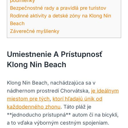
podmienky
Bezpečnostné rady a pravidlá pre turistov
Rodinné aktivity a detské zóny na Klong Nin
Beach
Záverečné myšlienky
Umiestnenie A Prístupnosť
Klong Nin Beach
Klong Nin Beach, nachádzajúca sa v
nádhernom prostredí Chorvátska,
je ideálnym
miestom pre tých
,
ktorí hľadajú únik od
každodenného zhonu
. Táto pláž je
**jednoducho prístupná** autom či na bicykli,
a to vďaka výborným cestným spojeniam.