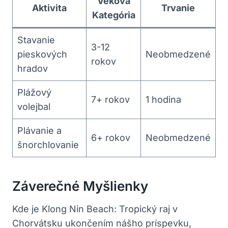
Veková
Aktivita
Trvanie
Kategória
Stavanie
3-12
pieskových
Neobmedzené
rokov
hradov
Plážový
7+ rokov
1 hodina
volejbal
Plávanie a
6+ rokov
Neobmedzené
šnorchlovanie
Záverečné Myšlienky
Kde je Klong Nin Beach: Tropický raj v
Chorvátsku ukončením nášho príspevku,