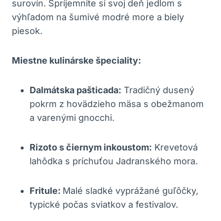
surovín. Spríjemnite si svoj deň jedlom s
výhľadom na šumivé modré more a biely
piesok.
Miestne kulinárske špeciality:
Dalmátska pašticada:
Tradičný dusený
pokrm z hovädzieho mäsa s obežmanom
a varenými gnocchi.
Rizoto s čiernym inkoustom:
Krevetová
lahôdka s príchuťou Jadranského mora.
Fritule:
Malé sladké vyprážané guľôčky,
typické počas sviatkov a festivalov.