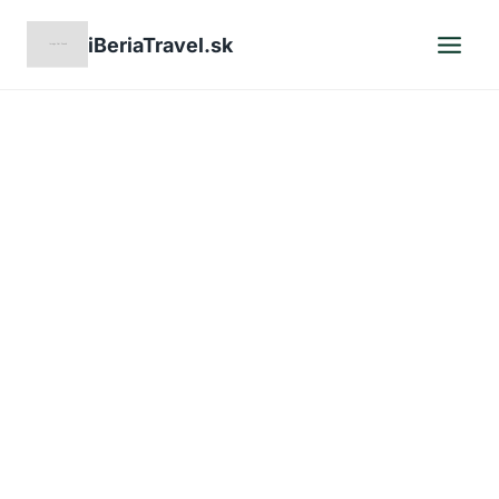
Skip
iBeriaTravel.sk
to
content