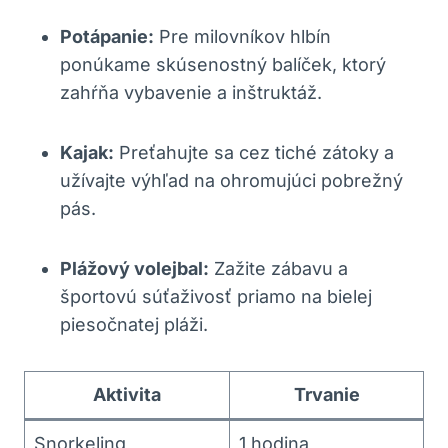
Potápanie:
Pre milovníkov hlbín
ponúkame skúsenostný balíček, ktorý
zahŕňa vybavenie a inštruktáž.
Kajak:
Preťahujte sa cez tiché zátoky a
užívajte výhľad na ohromujúci pobrežný
pás.
Plážový volejbal:
Zažite zábavu a
športovú súťaživosť priamo na bielej
piesočnatej pláži.
Aktivita
Trvanie
Snorkeling
1 hodina