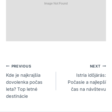
Navigácia
PREVIOUS
NEXT
V
Kde je najkrajšia
Istria időjárás:
dovolenka počas
Počasie a najlepší
Článku
leta? Top letné
čas na návštevu
destinácie