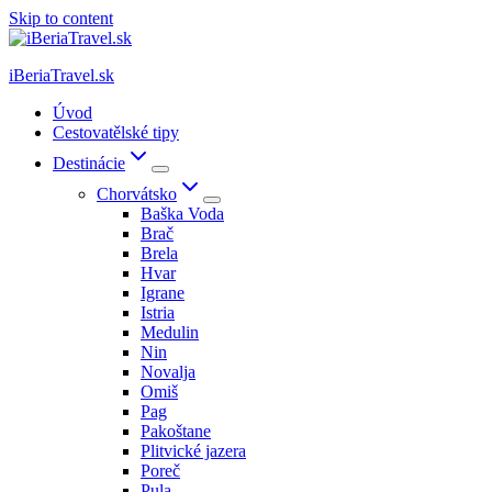
Skip to content
iBeriaTravel.sk
Úvod
Cestovatělské tipy
Destinácie
Chorvátsko
Baška Voda
Brač
Brela
Hvar
Igrane
Istria
Medulin
Nin
Novalja
Omiš
Pag
Pakoštane
Plitvické jazera
Poreč
Pula