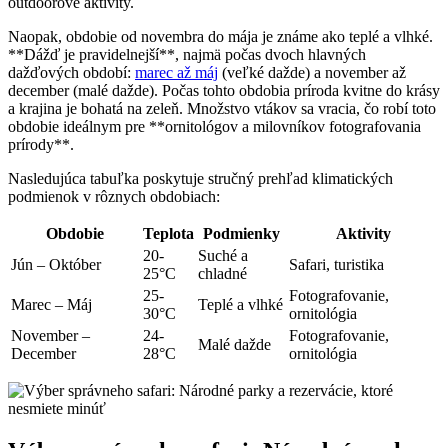
outdoorové ⁤aktivity.
Naopak,​ obdobie od novembra do mája je známe​ ako teplé ⁤a vlhké.⁣
**Dážď je pravidelnejší**, najmä počas dvoch hlavných
dažďových období:‍
marec až máj
(veľké dažde) a november až
⁣december (malé dažde). Počas tohto obdobia príroda kvitne do krásy
⁤a krajina je bohatá na zeleň. Množstvo vtákov sa vracia, čo‌ robí toto
obdobie ideálnym⁢ pre **ornitológov a⁢ milovníkov fotografovania
prírody**.
Nasledujúca tabuľka ⁢poskytuje stručný prehľad klimatických
‍podmienok v rôznych ⁤obdobiach:
Obdobie
Teplota
Podmienky
Aktivity
20-
Suché a
Jún – Október
Safari, turistika
25°C
chladné
25-
Fotografovanie,
Marec – Máj
Teplé⁣ a vlhké
30°C
ornitológia
November –
24-
Fotografovanie,
Malé dažde
December
28°C
ornitológia