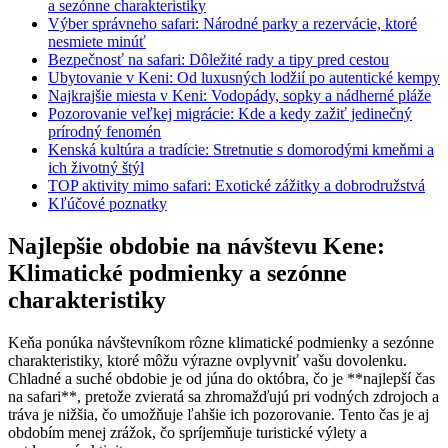
a sezónne⁤ charakteristiky
Výber správneho⁤ safari: Národné parky a rezervácie, ktoré
nesmiete ‍minúť
Bezpečnosť ⁢na safari: Dôležité‌ rady a ⁣tipy​ pred cestou
Ubytovanie v Keni: Od luxusných lodžií po autentické kempy
Najkrajšie miesta v⁢ Keni: Vodopády,‌ sopky a nádherné pláže
Pozorovanie veľkej migrácie: ⁤Kde a kedy ‌zažiť jedinečný
⁢prírodný fenomén
Kenská kultúra ⁣a tradície:⁤ Stretnutie s ​domorodými kmeňmi ‍a
ich‍ životný štýl
TOP aktivity mimo safari: ​Exotické zážitky ‌a dobrodružstvá
Kľúčové poznatky
Najlepšie‌ obdobie na návštevu Kene:⁤
Klimatické podmienky a sezónne⁤
charakteristiky
Keňa ponúka návštevníkom‍ rôzne klimatické podmienky a sezónne
‍charakteristiky, ktoré môžu ‌výrazne ⁤ovplyvniť vašu dovolenku.
Chladné ‌a suché obdobie je od júna do októbra, čo je **najlepší čas⁢
na safari**, pretože zvieratá sa zhromažďujú pri vodných ⁣zdrojoch a⁣
tráva je nižšia, ​čo umožňuje ľahšie ich pozorovanie. Tento ⁤čas je‍ aj
obdobím menej zrážok, čo spríjemňuje‌ turistické⁢ výlety a⁤