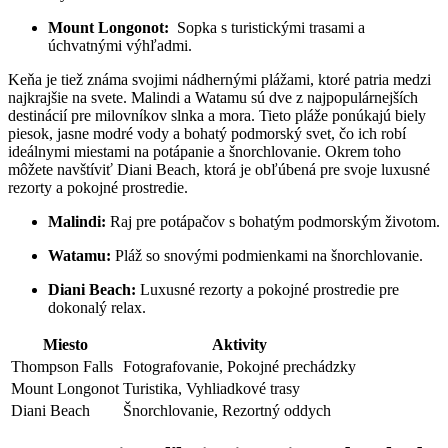
Mount Longonot:
‍ Sopka s⁣ turistickými‍ trasami a
úchvatnými výhľadmi.
Keňa ⁢je tiež známa svojimi nádhernými plážami, ktoré patria ⁣medzi
najkrajšie na ‌svete. Malindi a Watamu sú dve‌ z najpopulárnejších
destinácií pre milovníkov slnka​ a mora. Tieto pláže ponúkajú biely
⁤piesok, jasne modré vody ⁣a bohatý podmorský svet,​ čo ich​ robí
ideálnymi⁤ miestami na ​potápanie a šnorchlovanie. Okrem toho
‌môžete​ navštíviť Diani Beach,⁤ ktorá je obľúbená pre ⁣svoje luxusné
rezorty a pokojné prostredie.
Malindi:
Raj pre‌ potápačov‍ s ⁢bohatým podmorským životom.
Watamu:
Pláž ‍so snovými podmienkami na šnorchlovanie.
Diani Beach:
Luxusné ⁤rezorty a ​pokojné prostredie pre
dokonalý relax.
Miesto
Aktivity
Thompson Falls
Fotografovanie, Pokojné prechádzky
Mount Longonot
Turistika, Vyhliadkové trasy
Diani Beach
Šnorchlovanie, Rezortný oddych