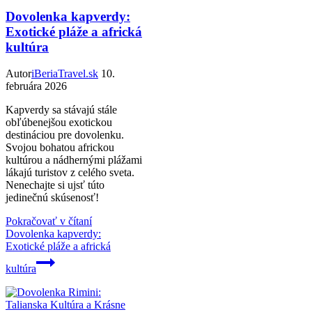
Dovolenka kapverdy:
Exotické pláže a africká
kultúra
Autor
iBeriaTravel.sk
10.
februára 2026
Kapverdy sa stávajú stále
obľúbenejšou exotickou
destináciou pre dovolenku.
Svojou bohatou africkou
kultúrou a nádhernými plážami
lákajú turistov z celého sveta.
Nenechajte si ujsť túto
jedinečnú skúsenosť!
Pokračovať v čítaní
Dovolenka kapverdy:
Exotické pláže a africká
kultúra