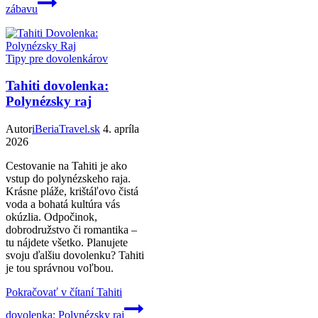
zábavu
Tipy pre dovolenkárov
Tahiti dovolenka:
Polynézsky raj
Autor
iBeriaTravel.sk
4. apríla
2026
Cestovanie na Tahiti je ako
vstup do polynézskeho raja.
Krásne pláže, krištáľovo čistá
voda a bohatá kultúra vás
okúzlia. Odpočinok,
dobrodružstvo či romantika –
tu nájdete všetko. Planujete
svoju ďalšiu dovolenku? Tahiti
je tou správnou voľbou.
Pokračovať v čítaní
Tahiti
dovolenka: Polynézsky raj