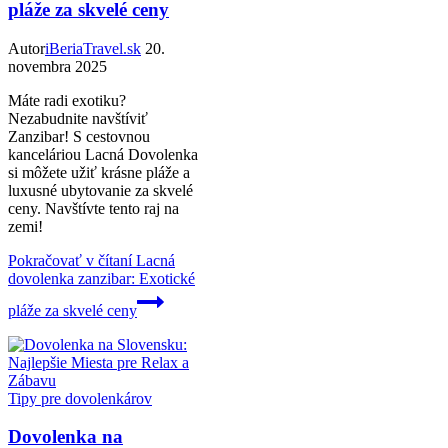
pláže za skvelé ceny
Autor
iBeriaTravel.sk
20.
novembra 2025
Máte radi exotiku?
Nezabudnite navštíviť
Zanzibar! S cestovnou
kanceláriou Lacná Dovolenka
si môžete užiť krásne pláže a
luxusné ubytovanie za skvelé
ceny. Navštívte tento raj na
zemi!
Pokračovať v čítaní
Lacná
dovolenka zanzibar: Exotické
pláže za skvelé ceny
Tipy pre dovolenkárov
Dovolenka na