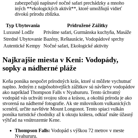
zabezpečujú napínavé nočné⁣ safari prechádzky a mnoho‍
iných **ekologických aktivít**, ktoré umožňujú vidieť
divokú prírodu zblízka.
Typ Ubytovania
Pridružené Zážitky
Luxusné Lodže
Privátne safari, Gurmánska⁢ kuchyňa, Masáže
Stredné Ubytovanie
Bazény,⁢ Reštaurácie, Vodopádové sprchy
Autentické Kempy
Nočné safari, Ekologické aktivity
Najkrajšie miesta v⁢ Keni: Vodopády,‌
sopky a nádherné pláže
Keňa ponúka nespočet prírodných krás, ktoré‍ si môžete vychutnať ​
naplno. Jedným ⁤z najpôsobivejších zážitkov sú návštevy vodopádov
⁢ako napríklad Thompson ‍Falls v⁤ Nyahururu. Tento úchvatný
vodopád vás⁢ uchváti svojou⁤ silou a krásou, a⁣ okolitá príroda je ako
stvorená ⁤na nádherné fotografie. Ak ste milovníkom vulkanických
scenérií,⁣ určite navštívte Mount ​Longonot. Tento spiaci vulkán
ponúka turistické chodníky až k ‌okraju​ krátera, odkiaľ máte úžasný
výhľad ⁢na vnútrozemie Kene.
Thompson Falls:
​Vodopád‌ s⁢ výškou 72 ⁣metrov v meste⁢
Nyahururu.