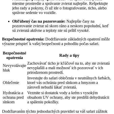
miestne​ prostredie​ a správanie zvierat najlepšie. Rešpektujte
⁣jeho rady a pokyny, či už ⁤ide o fotografovanie,‍ ticho,‍ alebo
správne sedenie vo vozidle.
Obľúbený ⁣čas na⁤ pozorovanie:
Najlepšie‌ časy na
pozorovanie zvierat sú skoro ráno a neskoro popoludní,⁣ keď
sú zvieratá⁣ aktívne ‍a teploty ⁣nie sú príliš vysoké.
Bezpečnostné opatrenia:
⁤Dodržiavanie základných opatrení môže
výrazne ‌prispieť k vašej bezpečnosti a pohodliu počas safari.
Bezpečnostné
Rady ​a tipy
opatrenia
Zachovávať ticho je⁢ kľúčové⁤ na to, aby‌ ste zvieratá
Nevyvolávajte
nevyplašili a mali možnosť ich pozorovať v ich
hluk
⁢prirodzenom prostredí.
Investujte do safari oblečenia v neutrálnych ⁣farbách,​
Oblečenie
ktoré vás ochránia pred slnkom a hmyzom ⁣a
zároveň ‌nebudú lákať zvieratá.
Hydratácia a
Vezmite si dostatok vody a krém s ​vysokým
ochrana pred
obsahom UV ochrany, aby ste predišli dehydratácii
slnkom
a spáleniu pokožky.
Dodržiavaním týchto jednoduchých pravidiel sa váš ‍safari zážitok