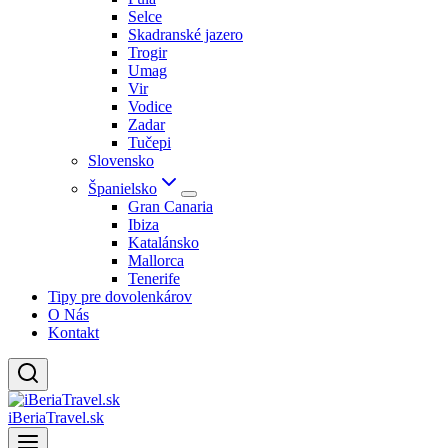
Selce
Skadranské jazero
Trogir
Umag
Vir
Vodice
Zadar
Tučepi
Slovensko
Španielsko
Gran Canaria
Ibiza
Katalánsko
Mallorca
Tenerife
Tipy pre dovolenkárov
O Nás
Kontakt
iBeriaTravel.sk