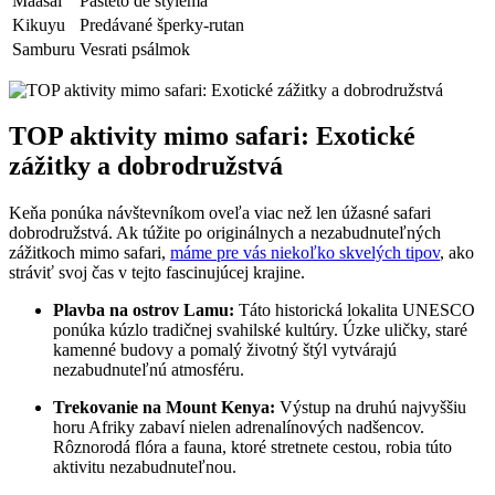
Maasai
Pašteto de stylema
Kikuyu
Predávané⁤ šperky-rutan
Samburu
Vesrati psálmok
TOP aktivity mimo safari: ​Exotické
zážitky ‌a dobrodružstvá
Keňa ponúka návštevníkom⁣ oveľa viac než ⁤len úžasné safari
dobrodružstvá. Ak túžite⁤ po‍ originálnych a nezabudnuteľných
zážitkoch mimo safari,
máme pre vás niekoľko skvelých tipov
, ako
stráviť svoj čas ‌v tejto fascinujúcej krajine.
Plavba na ostrov Lamu:
Táto⁣ historická lokalita UNESCO​
ponúka kúzlo tradičnej svahilské kultúry. Úzke uličky, staré
kamenné budovy ‌a​ pomalý životný štýl vytvárajú
nezabudnuteľnú ⁤atmosféru.
Trekovanie ⁢na Mount Kenya:
Výstup na​ druhú najvyššiu
horu Afriky zabaví nielen adrenalínových nadšencov.
Rôznorodá flóra a fauna, ktoré stretnete cestou, robia ⁤túto
aktivitu nezabudnuteľnou.