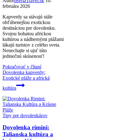
Autor
iBeriaTravel.sk
10.
februára 2026
Kapverdy sa stávajú stále
obľúbenejšou exotickou
destináciou pre dovolenku.
Svojou bohatou africkou
kultúrou a nádhernými plážami
lákajú turistov z celého sveta.
Nenechajte si ujsť túto
jedinečnú skúsenosť!
Pokračovať v čítaní
Dovolenka kapverdy:
Exotické pláže a africká
kultúra
Tipy pre dovolenkárov
Dovolenka rimini:
Talianska kultúra a