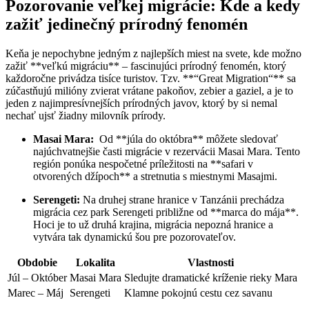
Pozorovanie veľkej migrácie: ⁤Kde a kedy
‌zažiť jedinečný ⁢prírodný fenomén
Keňa je nepochybne⁤ jedným z​ najlepších miest na svete, kde možno
zažiť **veľkú migráciu** – ⁣fascinujúci prírodný‌ fenomén, ktorý
každoročne privádza tisíce turistov.⁣ Tzv. **“Great ‌Migration“** sa
zúčastňujú ​milióny zvierat ⁣vrátane pakoňov, zebier a gaziel, ⁢a je to
jeden z najimpresívnejších prírodných javov, ktorý ⁢by si nemal⁢
nechať ujsť žiadny milovník prírody.
Masai Mara:
‍ Od **júla do októbra** môžete sledovať
najúchvatnejšie časti migrácie v rezervácii Masai Mara. Tento
región ponúka nespočetné príležitosti na **safari v
otvorených⁤ džípoch** a stretnutia ‌s miestnymi Masajmi.
Serengeti:
Na druhej strane hranice v Tanzánii prechádza
migrácia cez ​park Serengeti‌ približne od **marca do mája**.
Hoci je to už druhá ⁣krajina, migrácia nepozná ⁣hranice a
vytvára tak dynamickú ​šou pre pozorovateľov.
Obdobie
Lokalita
Vlastnosti
Júl – Október
Masai ⁤Mara
Sledujte dramatické⁤ kríženie rieky ‌Mara
Marec – Máj
Serengeti
Klamne pokojnú cestu cez savanu