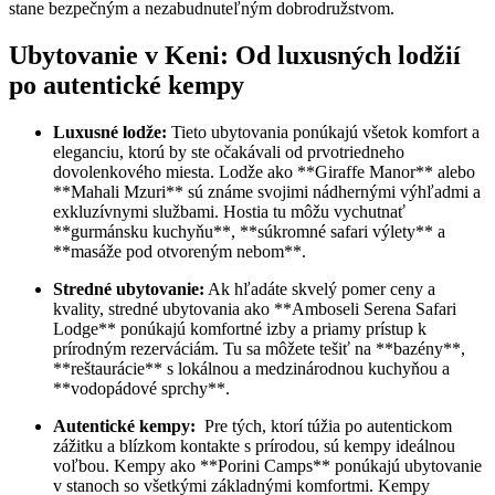
‌stane bezpečným a nezabudnuteľným​ dobrodružstvom.
Ubytovanie v Keni: Od luxusných lodžií
po autentické kempy
Luxusné lodže:
‍Tieto ubytovania ⁤ponúkajú všetok komfort a
eleganciu, ktorú by ste očakávali od prvotriedneho
dovolenkového miesta. Lodže ako **Giraffe Manor** alebo
**Mahali ⁤Mzuri** sú známe svojimi nádhernými výhľadmi a
exkluzívnymi službami. ⁣Hostia tu môžu vychutnať
‍**gurmánsku⁢ kuchyňu**, **súkromné safari výlety** a
**masáže pod otvoreným nebom**.
Stredné ubytovanie:
Ak hľadáte skvelý ⁣pomer ceny a
kvality, ⁤stredné‍ ubytovania ako⁤ **Amboseli Serena Safari
Lodge** ponúkajú komfortné izby⁣ a priamy prístup k
prírodným rezerváciám. Tu sa môžete ‌tešiť ‌na **bazény**,
**reštaurácie** s lokálnou a medzinárodnou kuchyňou a
**vodopádové sprchy**.
Autentické kempy:
‌ Pre tých, ‌ktorí túžia po autentickom
⁤zážitku a‍ blízkom⁤ kontakte s ⁤prírodou, sú kempy ‍ideálnou
voľbou.⁣ Kempy ako **Porini Camps** ​ponúkajú ​ubytovanie
v stanoch so všetkými základnými komfortmi. Kempy‌