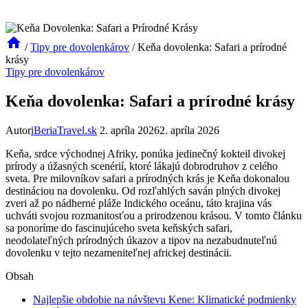
/
Tipy pre dovolenkárov
/
Keňa dovolenka: Safari a prírodné
krásy
Tipy pre dovolenkárov
Keňa dovolenka: Safari a prírodné krásy
Autor
iBeriaTravel.sk
2. apríla 2026
2. apríla 2026
Keňa, ‌srdce východnej Afriky,‍ ponúka jedinečný kokteil divokej
‌prírody a úžasných scenérií, ktoré lákajú⁤ dobrodruhov ⁤z celého
sveta. Pre milovníkov safari a ⁣prírodných‌ krás je Keňa dokonalou
destináciou na⁤ dovolenku. Od rozľahlých saván plných divokej
zveri až po nádherné pláže Indického ‌oceánu, táto krajina vás
uchváti svojou ⁤rozmanitosťou⁤ a‌ prirodzenou krásou. V​ tomto článku
sa ponoríme​ do fascinujúceho sveta keňských ‌safari,
neodolateľných prírodných úkazov a ‌tipov na ⁣nezabudnuteľnú
dovolenku⁣ v tejto nezameniteľnej​ africkej ‌destinácii.
Obsah
Najlepšie‌ obdobie na návštevu Kene:⁤ Klimatické podmienky