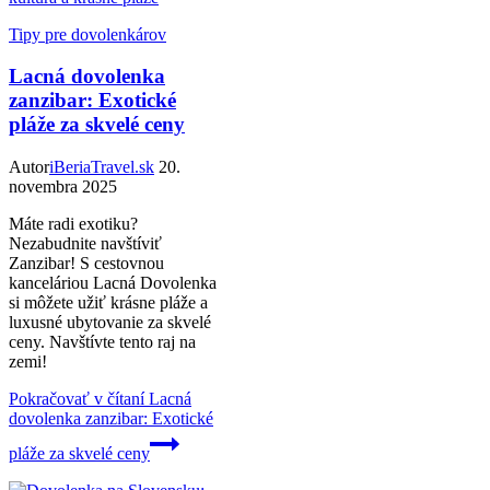
Tipy pre dovolenkárov
Lacná dovolenka
zanzibar: Exotické
pláže za skvelé ceny
Autor
iBeriaTravel.sk
20.
novembra 2025
Máte radi exotiku?
Nezabudnite navštíviť
Zanzibar! S cestovnou
kanceláriou Lacná Dovolenka
si môžete užiť krásne pláže a
luxusné ubytovanie za skvelé
ceny. Navštívte tento raj na
zemi!
Pokračovať v čítaní
Lacná
dovolenka zanzibar: Exotické
pláže za skvelé ceny