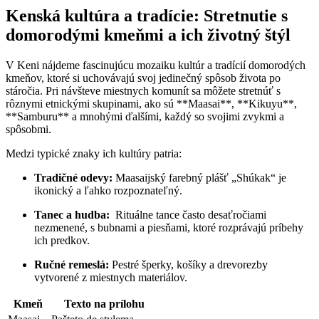
Kenská kultúra ⁣a tradície:⁤ Stretnutie s ​
domorodými kmeňmi ‍a ich‍ životný štýl
V Keni nájdeme fascinujúcu mozaiku kultúr⁢ a tradícií domorodých
kmeňov, ktoré si uchovávajú⁣ svoj jedinečný spôsob života po
stáročia. Pri⁤ návšteve miestnych komunít sa môžete stretnúť s
rôznymi ⁣etnickými skupinami, ako sú ‍**Maasai**, **Kikuyu**,‌
**Samburu** a mnohými ďalšími, každý so svojimi zvykmi ​a
‍spôsobmi.
Medzi typické⁢ znaky​ ich kultúry patria:
Tradičné odevy:
Maasaijský⁢ farebný ‌plášť „Shúkak“ je
ikonický a ľahko rozpoznateľný.
Tanec ⁢a hudba:
‍ Rituálne ‌tance často desaťročiami
nezmenené,‍ s bubnami a piesňami, ktoré⁤ rozprávajú príbehy
ich predkov.
Ručné remeslá:
‍Pestré šperky, košíky‍ a⁣ drevorezby
vytvorené z miestnych materiálov.
Kmeň
Texto na prílohu