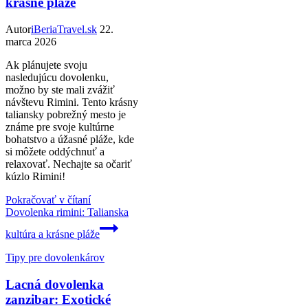
krásne pláže
Autor
iBeriaTravel.sk
22.
marca 2026
Ak plánujete svoju
nasledujúcu dovolenku,
možno by ste mali zvážiť
návštevu Rimini. Tento krásny
taliansky pobrežný mesto je
známe pre svoje kultúrne
bohatstvo a úžasné pláže, kde
si môžete oddýchnuť a
relaxovať. Nechajte sa očariť
kúzlo Rimini!
Pokračovať v čítaní
Dovolenka rimini: Talianska
kultúra a krásne pláže
Tipy pre dovolenkárov
Lacná dovolenka
zanzibar: Exotické