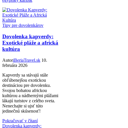
egyptský karibik
Tipy pre dovolenkárov
Dovolenka kapverdy:
Exotické pláže a africká
kultúra
Autor
iBeriaTravel.sk
10.
februára 2026
Kapverdy sa stávajú stále
obľúbenejšou exotickou
destináciou pre dovolenku.
Svojou bohatou africkou
kultúrou a nádhernými plážami
lákajú turistov z celého sveta.
Nenechajte si ujsť túto
jedinečnú skúsenosť!
Pokračovať v čítaní
Dovolenka kapverdy: