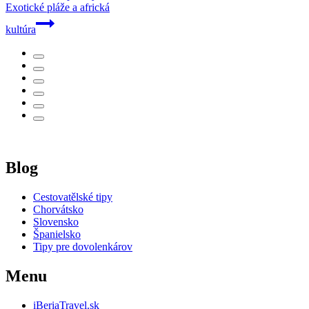
Exotické pláže a africká
kultúra
Blog
Cestovatělské tipy
Chorvátsko
Slovensko
Španielsko
Tipy pre dovolenkárov
Menu
iBeriaTravel.sk