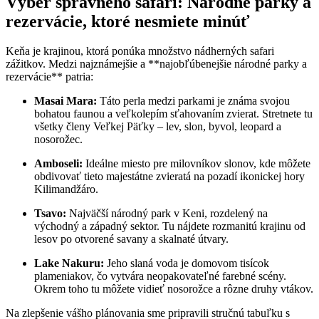
Výber správneho⁤ safari: Národné parky a
rezervácie, ktoré nesmiete ‍minúť
Keňa je krajinou, ktorá ponúka množstvo ⁢nádherných safari
zážitkov. Medzi najznámejšie a **najobľúbenejšie národné⁤ parky ‍a
rezervácie** patria:
Masai ‍Mara:
Táto perla medzi parkami ​je známa svojou
bohatou faunou a veľkolepím sťahovaním zvierat. Stretnete ⁣tu
všetky členy Veľkej Päťky – lev, slon, byvol, leopard a
nosorožec.
Amboseli:
Ideálne miesto pre⁣ milovníkov slonov,‍ kde môžete​
obdivovať ⁢tieto majestátne zvieratá na pozadí ikonickej hory ​
Kilimandžáro.
Tsavo:
Najväčší národný park v⁤ Keni,‌ rozdelený na
východný a západný sektor. Tu‌ nájdete⁣ rozmanitú ⁣krajinu od
lesov po otvorené ⁣savany a skalnaté útvary.
Lake Nakuru:
Jeho‍ slaná voda je domovom tisícok
plameniakov,‌ čo ⁤vytvára neopakovateľné farebné ⁤scény.
Okrem toho tu môžete vidieť ⁤nosorožce a rôzne druhy vtákov.
Na zlepšenie vášho ‍plánovania​ sme pripravili ​stručnú tabuľku s