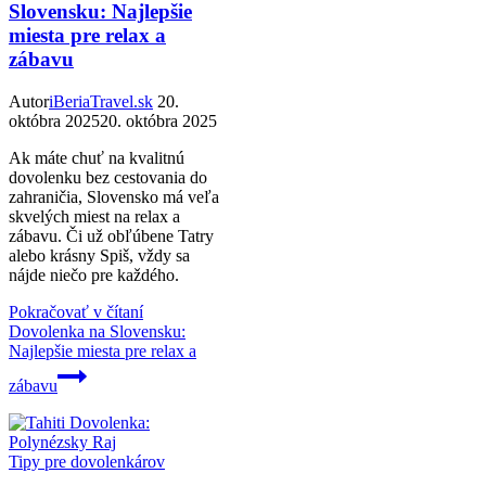
Slovensku: Najlepšie
miesta pre relax a
zábavu
Autor
iBeriaTravel.sk
20.
októbra 2025
20. októbra 2025
Ak máte chuť na kvalitnú
dovolenku bez cestovania do
zahraničia, Slovensko má veľa
skvelých miest na relax a
zábavu. Či už obľúbene Tatry
alebo krásny Spiš, vždy sa
nájde niečo pre každého.
Pokračovať v čítaní
Dovolenka na Slovensku:
Najlepšie miesta pre relax a
zábavu
Tipy pre dovolenkárov