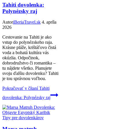
Tahiti dovolenka:
Polynézsky raj
Autor
iBeriaTravel.sk
4. apríla
2026
Cestovanie na Tahiti je ako
vstup do polynézskeho raja.
Krásne pláže, krištáľovo čistá
voda a bohatá kultúra vás
okúzlia. Odpočinok,
dobrodružstvo či romantika –
tu nájdete všetko. Planujete
svoju ďalšiu dovolenku? Tahiti
je tou správnou voľbou.
Pokračovať v čítaní
Tahiti
dovolenka: Polynézsky raj
Tipy pre dovolenkárov
Marsa matruh