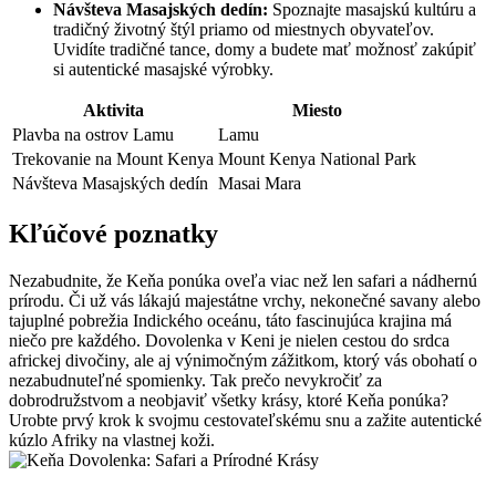
Návšteva Masajských dedín:
Spoznajte masajskú kultúru a
tradičný životný štýl⁤ priamo‍ od miestnych obyvateľov.⁣
Uvidíte tradičné ⁣tance,‌ domy ​a​ budete​ mať možnosť ⁣zakúpiť
si autentické masajské výrobky.
Aktivita
Miesto
Plavba na ostrov Lamu
Lamu
Trekovanie‌ na Mount Kenya
Mount⁤ Kenya National Park
Návšteva ​Masajských dedín
Masai Mara
Kľúčové poznatky
Nezabudnite, ‍že Keňa ‍ponúka oveľa viac než len safari‌ a nádhernú
prírodu. Či už vás lákajú majestátne vrchy, nekonečné savany alebo⁣
tajuplné pobrežia Indického ⁢oceánu, táto fascinujúca krajina má‍
niečo ​pre každého. Dovolenka v Keni je nielen cestou do ‌srdca
africkej divočiny, ale aj výnimočným zážitkom, ktorý‌ vás‍ obohatí o
⁤nezabudnuteľné ‍spomienky. ​Tak ‍prečo ‍nevykročiť za
dobrodružstvom​ a neobjaviť všetky krásy, ktoré Keňa ponúka?
Urobte‌ prvý krok ​k ⁢svojmu cestovateľskému⁤ snu ⁣a zažite autentické
kúzlo‍ Afriky na vlastnej koži.