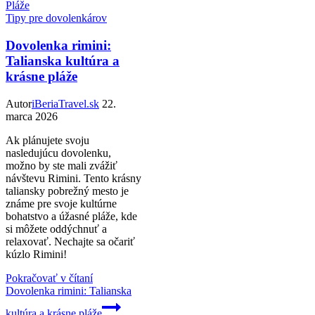
Tipy pre dovolenkárov
Dovolenka rimini:
Talianska kultúra a
krásne pláže
Autor
iBeriaTravel.sk
22.
marca 2026
Ak plánujete svoju
nasledujúcu dovolenku,
možno by ste mali zvážiť
návštevu Rimini. Tento krásny
taliansky pobrežný mesto je
známe pre svoje kultúrne
bohatstvo a úžasné pláže, kde
si môžete oddýchnuť a
relaxovať. Nechajte sa očariť
kúzlo Rimini!
Pokračovať v čítaní
Dovolenka rimini: Talianska
kultúra a krásne pláže