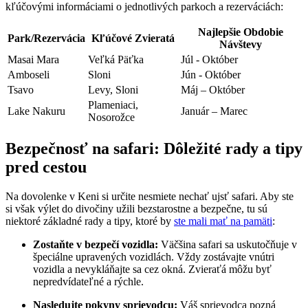
kľúčovými informáciami o jednotlivých parkoch a rezerváciách:
Najlepšie ‍Obdobie
Park/Rezervácia
Kľúčové Zvieratá
Návštevy
Masai Mara
Veľká Päťka
Júl ⁢- Október
Amboseli
Sloni
Jún⁣ -⁢ Október
Tsavo
Levy, ⁣Sloni
Máj – Október
Plameniaci,
Lake Nakuru
Január – Marec
Nosorožce
Bezpečnosť ⁢na safari: Dôležité‌ rady a ⁣tipy​
pred cestou
Na dovolenke v Keni si určite nesmiete nechať ujsť safari. Aby ste
si však výlet do divočiny užili bezstarostne a bezpečne, tu sú
niektoré základné rady a tipy,‍ ktoré ‌by
ste mali mať na pamäti
:
Zostaňte ‍v bezpečí⁤ vozidla:
Väčšina⁢ safari sa uskutočňuje v
špeciálne upravených vozidlách. Vždy zostávajte vnútri
vozidla a‍ nevykláňajte sa cez okná. Zvieraťá⁤ môžu byť
nepredvídateľné a rýchle.
Nasledujte pokyny‍ sprievodcu:
Váš sprievodca ⁣pozná