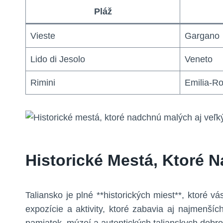
Pláž
Vieste
Gargano
Lido di Jesolo
Veneto
Rimini
Emilia-R
Historické Mestá, Ktoré 
Taliansko je plné **historických miest**, ktoré v
expozície a aktivity, ktoré zabavia aj najmenší