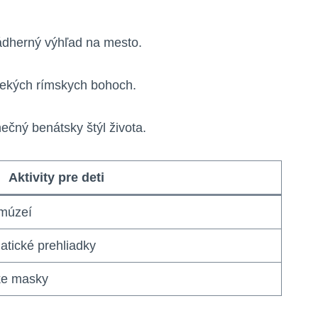
nádherný výhľad na mesto.
vekých rímskych bohoch.
ečný benátsky štýl života.
Aktivity pre deti
 múzeí
atické prehliadky
ke masky