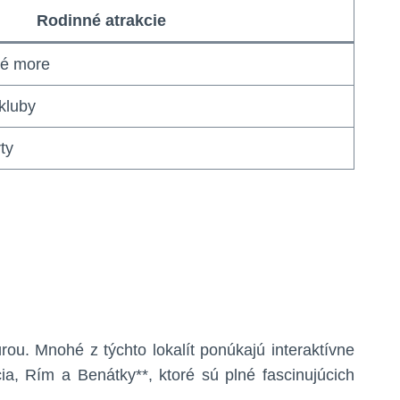
Rodinné atrakcie
ké more
kluby
ty
úrou. Mnohé z týchto lokalít ponúkajú interaktívne
ia, Rím a Benátky**, ktoré sú plné fascinujúcich