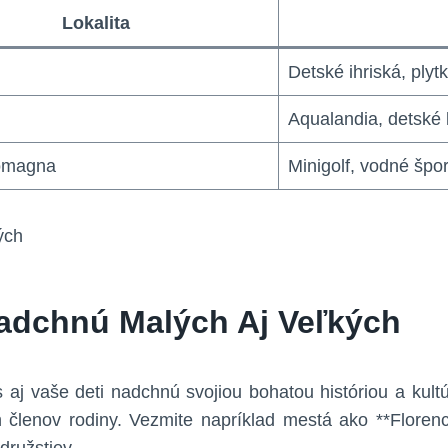
Lokalita
Detské ihriská, plyt
Aqualandia, detské 
omagna
Minigolf, vodné špor
Nadchnú Malých Aj Veľkých
ás aj vaše deti nadchnú svojiou bohatou históriou a kult
ch členov rodiny. Vezmite napríklad mestá ako **Florenc