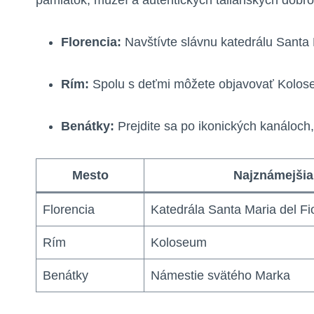
pamiatok, múzeí a autentických talianskych dobro
Florencia:
Navštívte slávnu katedrálu Santa 
Rím:
Spolu s deťmi môžete objavovať Kolose
Benátky:
Prejdite sa po ikonických kanáloch,
Mesto
Najznámejšia
Florencia
Katedrála Santa Maria del Fi
Rím
Koloseum
Benátky
Námestie svätého Marka