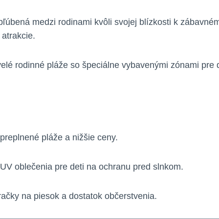
bľúbená medzi rodinami kvôli svojej blízkosti k zábavn
atrakcie.
lé rodinné pláže so špeciálne vybavenými zónami pre deti
preplnené pláže a nižšie ceny.
 UV oblečenia pre deti na ochranu pred slnkom.
račky na piesok a dostatok občerstvenia.