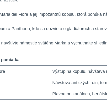
družstiev.
Maria del Fiore a jej impozantnú kopulu, ktorá ponúka 
um a Pantheon, kde sa dozviete o gladiátoroch a staro
 navštívte námestie svätého Marka a vychutnajte si jedin
 pamiatka
ore
Výstup na kopulu, návšteva
Návšteva antických ruin, tem
Plavba po kanáloch, benáts