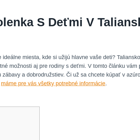
olenka S Deťmi V Talian
ideálne miesta, kde si užijú hlavne vaše deti? Taliansko
né možnosti aj pre rodiny s deťmi. V tomto článku vám p
ú zábavy a dobrodružstiev. Či už sa chcete kúpať v azúr
,
máme pre vás všetky potrebné informácie
.