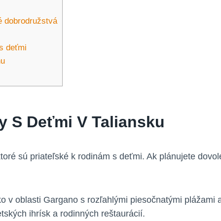
né dobrodružstvá
s deťmi
nu
ny S Deťmi V Taliansku
toré sú priateľské k rodinám s deťmi. Ak plánujete dovol
o v oblasti Gargano s rozľahlými piesočnatými plážami 
ských ihrísk a rodinných reštaurácií.