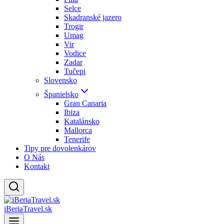
Selce
Skadranské jazero
Trogir
Umag
Vir
Vodice
Zadar
Tučepi
Slovensko
Španielsko
Gran Canaria
Ibiza
Katalánsko
Mallorca
Tenerife
Tipy pre dovolenkárov
O Nás
Kontakt
iBeriaTravel.sk