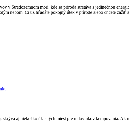
vov v Stredozemnom mori, kde sa príroda stretáva s jedinečnou energi
lým nebom. Či už hľadáte pokojný útek v prírode alebo chcete zažiť au
enku
 skrýva aj niekoľko úžasných miest pre milovníkov kempovania. Ak mát