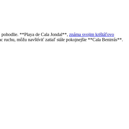
 a pohodlie. **Playa de Cala Jondal**,
známa svojim krištáľovo
c ruchu, môžu navštíviť zatiaľ stále pokojnejšie **Cala Benirrás**.