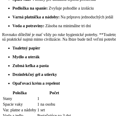
Podložka na spanie:
Zvyšuje pohodlie a izoláciu
Varná platnička a nádoby:
Na prípravu jednoduchých jedál
Voda a potraviny:
Zásoba na minimálne tri dni
Rovnako dôležité je mať vždy po ruke hygienické potreby. **Toaletn
sú praktické najmä mimo civilizácie. Na Ibize bude tiež veľmi potre
Toaletný papier
Mydlo a uterák
Zubná kefka a pasta
Dezinfekčný gél a utierky
Opaľovací krém a repelent
Položka
Počet
Stany
1
Spacie vaky
1 na osobu
Var. platne a nádoby
1 set
Voda a jedlo
Postačujúce na 3 dni