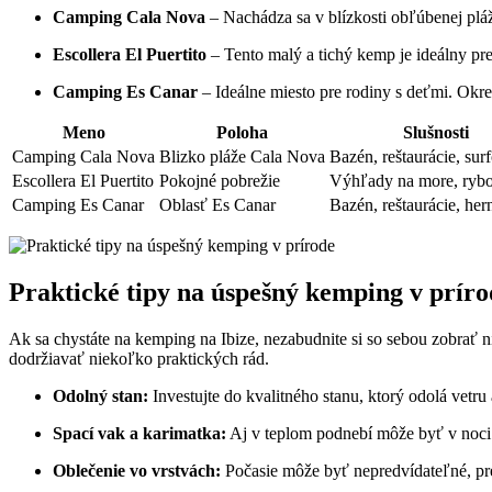
Camping Cala Nova
– Nachádza sa v blízkosti obľúbenej pl
Escollera El Puertito
– Tento malý a tichý kemp je ideálny pr
Camping Es Canar
– Ideálne miesto pre rodiny s deťmi. Okre
Meno
Poloha
Slušnosti
Camping Cala Nova
Blizko pláže Cala Nova
Bazén, reštaurácie, sur
Escollera El Puertito
Pokojné pobrežie
Výhľady na more, ryb
Camping Es Canar
Oblasť Es Canar
Bazén, reštaurácie, her
Praktické tipy na úspešný kemping v príro
Ak sa chystáte na kemping na Ibize, nezabudnite si so sebou zobrať
dodržiavať niekoľko praktických rád.
Odolný stan:
Investujte do kvalitného stanu, ktorý odolá vetr
Spací vak a karimatka:
Aj v teplom podnebí môže byť v noci 
Oblečenie vo vrstvách:
Počasie môže byť nepredvídateľné, pret