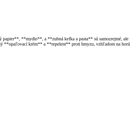
ý papier**, **mydlo**, a **zubná kefka a pasta** sú samozrejmé, ale 
bný **opaľovací krém** a **repelent** proti hmyzu, vzhľadom na horúc