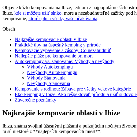
Objavte kúzlo kempovania na Ibize, jednom z najpopulárnejších ostro
Ibize,
kde si môžete užiť slnko
, more a nezabudnuteľné zážitky pod ho
kempovanie,
ktoré splnia všetky vaše očakávania
.
Obsah
Najkrajšie kempovacie oblasti v Ibize
Praktické tipy na úspešný kemping v prírode
Kempovacie vybavenie a zásoby: Čo nezabudnúť
Najlepšie pláže pre kempovanie pri mori
Autokempingy vs. stanovanie: Výhody a nevýhody
Výhody Autokempingu
Nevýhody Autokempingu
Výhody Stanovania
Nevýhody Stanovania
Kempovanie s rodinou: Zábava pre všetky vekové kategórie
Eko-kemping v Ibize: Ako rešpektovať prírodu a užiť si dovol
Záverečné poznámky
Najkrajšie kempovacie oblasti v Ibize
Ibiza, známa svojimi úžasnými plážami a pulzujúcim nočným životom,
tu sú niektoré z **najlepších kempovacích miest**: