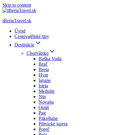
Skip to content
iBeriaTravel.sk
Úvod
Cestovatělské tipy
Destinácie
Chorvátsko
Baška Voda
Brač
Brela
Hvar
Igrane
Istria
Medulin
Nin
Novalja
Omiš
Pag
Pakoštane
Plitvické jazera
Poreč
Pula