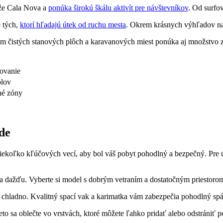
áže Cala Nova a
ponúka širokú škálu aktivít pre návštevníkov
. Od surfov
e tých,
ktorí hľadajú útek od ruchu mesta
. Okrem krásnych výhľadov na 
m čistých stanových plôch a karavanových miest ponúka aj množstvo za
fovanie
olov
né zóny
de
 niekoľko kľúčových vecí, aby bol váš pobyt pohodlný a bezpečný. Pre 
u a dažďu. Vyberte si model s dobrým vetraním a dostatočným priestoro
chladno. Kvalitný spací vak a karimatka vám zabezpečia pohodlný sp
o sa oblečte vo vrstvách, ktoré môžete ľahko pridať alebo odstrániť p