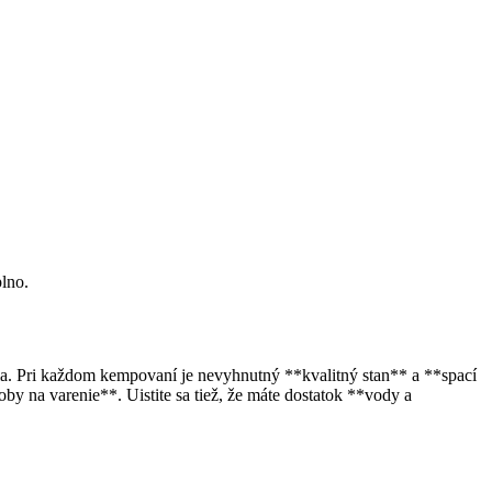
plno.
ia. Pri každom kempovaní je nevyhnutný **kvalitný stan** a **spací
by na varenie**. Uistite sa tiež, že máte dostatok **vody a