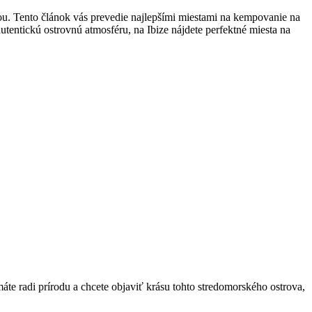
ou. Tento článok vás prevedie najlepšími miestami na kempovanie na
tentickú ostrovnú atmosféru, na Ibize nájdete perfektné miesta na
e radi prírodu a chcete objaviť krásu tohto stredomorského ostrova,