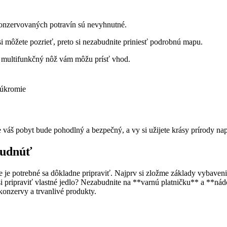
konzervovaných potravín sú nevyhnutné.
i môžete pozrieť, preto si nezabudnite priniesť podrobnú mapu.
a multifunkčný nôž vám môžu prísť vhod.
súkromie
 váš pobyt bude pohodlný a bezpečný, a vy si užijete krásy prírody na
budnúť
je potrebné sa dôkladne pripraviť. Najprv si zložme základy vybaven
 pripraviť vlastné jedlo? Nezabudnite na **varnú platničku** a **nádo
konzervy a trvanlivé produkty.