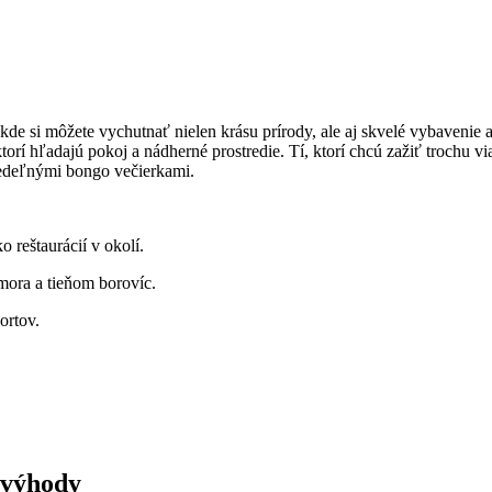
 kde si môžete vychutnať nielen krásu prírody, ale aj skvelé vybavenie
í hľadajú pokoj a nádherné prostredie. Tí, ktorí chcú zažiť trochu via
nedeľnými bongo večierkami.
 reštaurácií v okolí.
mora a tieňom borovíc.
ortov.
evýhody