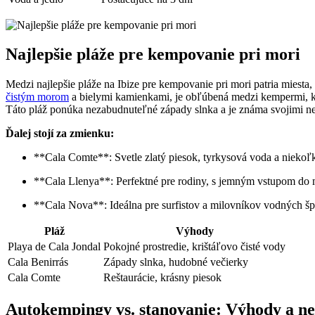
Najlepšie pláže pre kempovanie pri mori
Medzi najlepšie pláže na Ibize pre kempovanie pri mori patria miesta,
čistým morom
a bielymi kamienkami, je obľúbená medzi kempermi, ktor
Táto pláž ponúka nezabudnuteľné západy slnka a je známa svojimi 
Ďalej stojí za zmienku:
**Cala Comte**: Svetle zlatý piesok, tyrkysová voda a niekoľko
**Cala Llenya**: Perfektné pre rodiny, s jemným vstupom do 
**Cala Nova**: Ideálna pre surfistov a milovníkov vodných šp
Pláž
Výhody
Playa de Cala Jondal
Pokojné prostredie, krištáľovo čisté vody
Cala Benirrás
Západy slnka, hudobné večierky
Cala Comte
Reštaurácie, krásny piesok
Autokempingy vs. stanovanie: Výhody a n