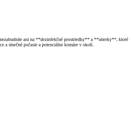
nezabudnite ani na **dezinfekčné prostriedky** a **utierky**, ktoré
e a slnečné počasie a potenciálne komáre v okolí.