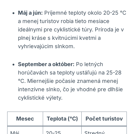
Máj a jún:
Príjemné teploty okolo 20-25 °C
a menej turistov robia tieto mesiace
ideálnymi pre cyklistické túry. Príroda je v
plnej kráse s kvitnúcimi kvetmi a
vyhrievajúcim slnkom.
September a október:
Po letných
horúčavách sa teploty ustáľujú na 25-28
°C. Miernejšie počasie znamená menej
intenzívne slnko, čo je vhodné pre dlhšie
cyklistické výlety.
Mesec
Teplota (°C)
Počet turistov
Máj
20-25
Stredný