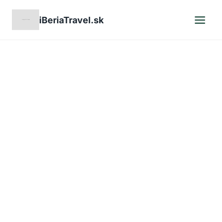
Skip
iBeriaTravel.sk
to
content