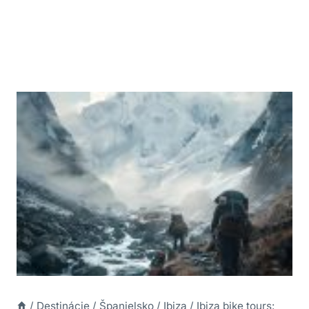
/
Destinácie
/
Španielsko
/
Ibiza
/
Ibiza bike tours: