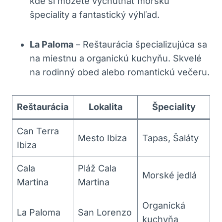
kde si môžete vychutnať morskú
špeciality a fantastický výhľad.
La Paloma
– Reštaurácia špecializujúca sa
na miestnu a organickú kuchyňu. Skvelé
na rodinný obed alebo romantickú večeru.
Reštaurácia
Lokalita
Špeciality
Can Terra
Mesto Ibiza
Tapas, Šaláty
Ibiza
Cala
Pláž Cala
Morské jedlá
Martina
Martina
Organická
La Paloma
San Lorenzo
kuchyňa