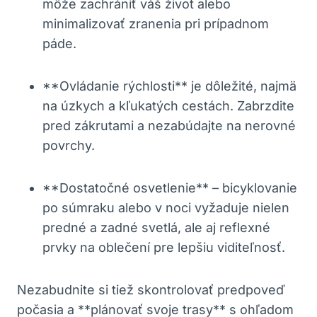
môže zachrániť váš život alebo
minimalizovať zranenia pri prípadnom
páde.
**Ovládanie rýchlosti** je dôležité, najmä
na úzkych a kľukatých cestách. Zabrzdite
pred zákrutami a nezabúdajte na nerovné
povrchy.
**Dostatočné osvetlenie** – bicyklovanie
po súmraku alebo v noci vyžaduje nielen
predné a zadné svetlá, ale aj reflexné
prvky na oblečení pre lepšiu viditeľnosť.
Nezabudnite si tiež skontrolovať predpoveď
počasia a **plánovať svoje trasy** s ohľadom