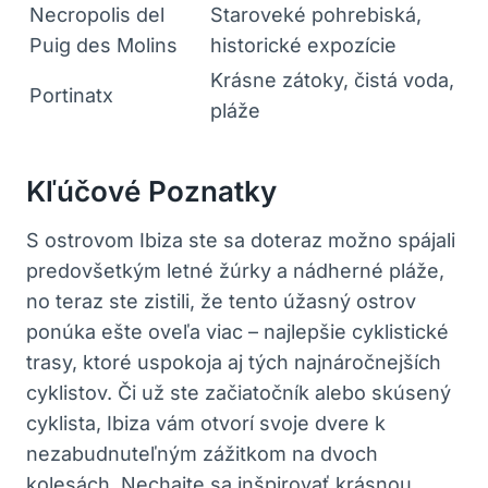
Necropolis del
Staroveké pohrebiská,
Puig des Molins
historické expozície
Krásne zátoky, čistá voda,
Portinatx
pláže
Kľúčové Poznatky
S ostrovom Ibiza ste sa doteraz možno spájali
predovšetkým letné žúrky a nádherné pláže,
no teraz ste zistili, že tento úžasný ostrov
ponúka ešte oveľa viac – najlepšie cyklistické
trasy, ktoré uspokoja aj tých najnáročnejších
cyklistov. Či už ste začiatočník alebo skúsený
cyklista, Ibiza vám otvorí svoje dvere k
nezabudnuteľným zážitkom na dvoch
kolesách. Nechajte sa inšpirovať krásnou