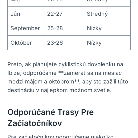
Jún
22-27
Stredný
September
25-28
Nízky
Október
23-26
Nízky
Preto, ak plánujete cyklistickú dovolenku na
Ibize, odporúčame **zamerať sa na mesiac
medzi májom a októbrom**, aby ste zažili túto
destináciu v najlepšom možnom svetle.
Odporúčané Trasy Pre
Začiatočníkov
Pre začiatočníkov odporúčame niekoľko