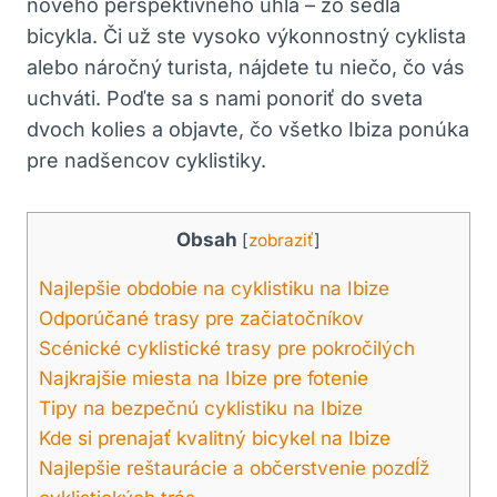
nového perspektívneho uhla – zo sedla
bicykla. Či už ste vysoko výkonnostný cyklista
alebo náročný turista, nájdete tu niečo, čo vás
uchváti. Poďte sa s nami ponoriť do sveta
dvoch kolies a objavte, čo všetko Ibiza ponúka
pre nadšencov cyklistiky.
Obsah
[
zobraziť
]
Najlepšie obdobie na cyklistiku na Ibize
Odporúčané trasy pre začiatočníkov
Scénické cyklistické trasy pre pokročilých
Najkrajšie miesta na Ibize pre fotenie
Tipy na bezpečnú cyklistiku na Ibize
Kde si prenajať kvalitný bicykel na Ibize
Najlepšie reštaurácie a občerstvenie pozdĺž