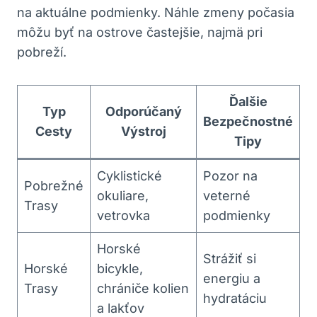
na aktuálne podmienky. Náhle zmeny počasia
môžu byť na ostrove častejšie, najmä pri
pobreží.
Ďalšie
Typ
Odporúčaný
Bezpečnostné
Cesty
Výstroj
Tipy
Cyklistické
Pozor na
Pobrežné
okuliare,
veterné
Trasy
vetrovka
podmienky
Horské
Strážiť si
Horské
bicykle,
energiu a
Trasy
chrániče kolien
hydratáciu
a lakťov