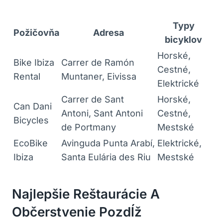
Typy
Požičovňa
Adresa
bicyklov
Horské,
Bike Ibiza
Carrer de Ramón
Cestné,
Rental
Muntaner, Eivissa
Elektrické
Carrer de Sant
Horské,
Can Dani
Antoni, Sant Antoni
Cestné,
Bicycles
de Portmany
Mestské
EcoBike
Avinguda Punta Arabí,
Elektrické,
Ibiza
Santa Eulária des Riu
Mestské
Najlepšie Reštaurácie A
Občerstvenie Pozdĺž