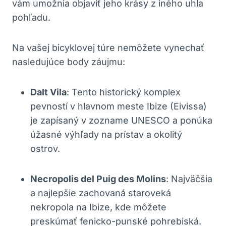
vám umožnia objaviť jeho krásy z iného uhla
pohľadu.
Na vašej bicyklovej túre nemôžete vynechať
nasledujúce body záujmu:
Dalt Vila
: Tento historický komplex
pevností v hlavnom meste Ibize (Eivissa)
je zapísaný v zozname UNESCO a ponúka
úžasné výhľady na prístav a okolitý
ostrov.
Necropolis del Puig des Molins
: Najväčšia
a najlepšie zachovaná staroveká
nekropola na Ibize, kde môžete
preskúmať fenicko-punské pohrebiská.