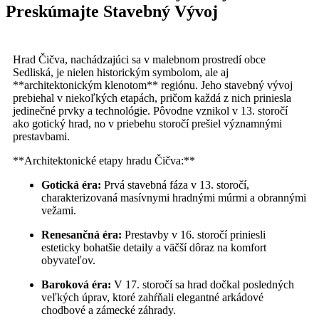
Preskúmajte Stavebný Vývoj
Hrad Čičva, nachádzajúci sa v malebnom prostredí obce
Sedliská, je nielen historickým symbolom, ale aj
**architektonickým klenotom** regiónu. Jeho stavebný vývoj
prebiehal v niekoľkých etapách, pričom každá z nich priniesla
jedinečné prvky a technológie. Pôvodne vznikol v 13. storočí
ako gotický hrad, no v priebehu storočí prešiel významnými
prestavbami.
**Architektonické etapy hradu Čičva:**
Gotická éra:
Prvá stavebná fáza v 13. storočí,
charakterizovaná masívnymi hradnými múrmi a obrannými
vežami.
Renesančná éra:
Prestavby v 16. storočí priniesli
esteticky bohatšie detaily a väčší dôraz na komfort
obyvateľov.
Baroková éra:
V 17. storočí sa hrad dočkal posledných
veľkých úprav, ktoré zahŕňali elegantné arkádové
chodbové a zámecké záhrady.