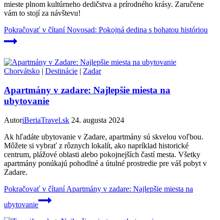
mieste plnom kultúrneho dedičstva a prírodného krásy. Zaručene
vám to stojí za návštevu!
Pokračovať v čítaní
Novosad: Pokojná dedina s bohatou históriou
Chorvátsko
|
Destinácie
|
Zadar
Apartmány v zadare: Najlepšie miesta na
ubytovanie
Autor
iBeriaTravel.sk
24. augusta 2024
Ak hľadáte ubytovanie v Zadare, apartmány sú skvelou voľbou.
Môžete si vybrať z rôznych lokalít, ako napríklad historické
centrum, plážové oblasti alebo pokojnejších častí mesta. Všetky
apartmány ponúkajú pohodlné a útulné prostredie pre váš pobyt v
Zadare.
Pokračovať v čítaní
Apartmány v zadare: Najlepšie miesta na
ubytovanie