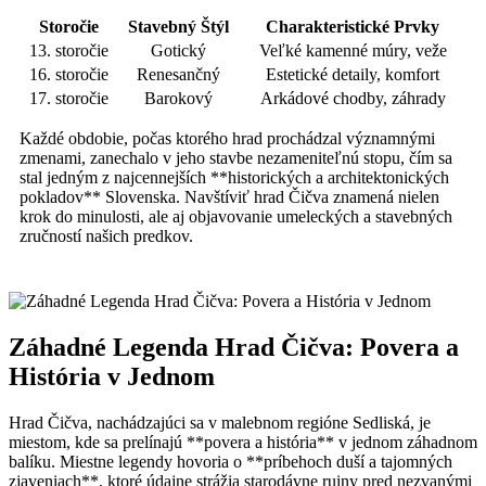
Storočie
Stavebný Štýl
Charakteristické Prvky
13. storočie
Gotický
Veľké kamenné múry, veže
16. storočie
Renesančný
Estetické detaily, komfort
17. storočie
Barokový
Arkádové chodby, záhrady
Každé obdobie, počas ktorého hrad prochádzal významnými
zmenami, zanechalo v jeho stavbe nezameniteľnú stopu, čím sa
stal jedným z najcennejších **historických a architektonických
pokladov** Slovenska. Navštíviť hrad Čičva znamená nielen
krok do minulosti, ale aj objavovanie umeleckých a stavebných
zručností našich predkov.
Záhadné Legenda Hrad Čičva: Povera a
História v Jednom
Hrad Čičva, nachádzajúci sa v malebnom regióne Sedliská, je
miestom, kde sa prelínajú **povera a história** v jednom záhadnom
balíku. Miestne legendy hovoria o **príbehoch duší a tajomných
zjaveniach**, ktoré údajne strážia starodávne ruiny pred nezvanými