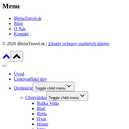
Menu
iBeriaTravel.sk
Blog
O Nás
Kontakt
© 2026 iBeriaTravel.sk |
Zásady ochrany osobných údajov
Úvod
Cestovatělské tipy
Destinácie
Toggle child menu
Chorvátsko
Toggle child menu
Baška Voda
Brač
Brela
Hvar
Igrane