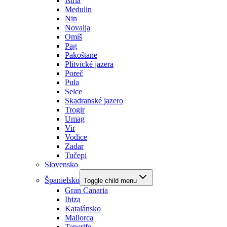
Istria
Medulin
Nin
Novalja
Omiš
Pag
Pakoštane
Plitvické jazera
Poreč
Pula
Selce
Skadranské jazero
Trogir
Umag
Vir
Vodice
Zadar
Tučepi
Slovensko
Španielsko
Toggle child menu
Gran Canaria
Ibiza
Katalánsko
Mallorca
Tenerife