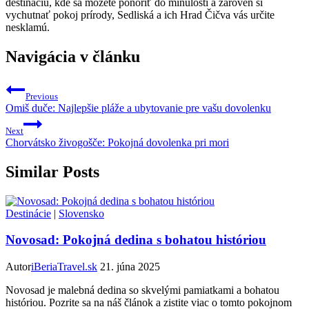
destináciu, kde sa môžete ponoriť do minulosti a zároveň si
vychutnať pokoj prírody, Sedliská a ich Hrad Čičva vás určite
nesklamú.
Navigácia v článku
Previous
Omiš duče: Najlepšie pláže a ubytovanie pre vašu dovolenku
Next
Chorvátsko živogošče: Pokojná dovolenka pri mori
Similar Posts
Destinácie
|
Slovensko
Novosad: Pokojná dedina s bohatou históriou
Autor
iBeriaTravel.sk
21. júna 2025
Novosad je malebná dedina so skvelými pamiatkami a bohatou
históriou. Pozrite sa na náš článok a zistite viac o tomto pokojnom