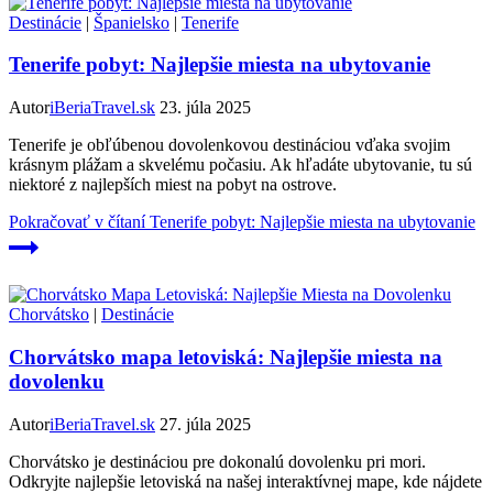
Destinácie
|
Španielsko
|
Tenerife
Tenerife pobyt: Najlepšie miesta na ubytovanie
Autor
iBeriaTravel.sk
23. júla 2025
Tenerife je obľúbenou dovolenkovou destináciou vďaka svojim
krásnym plážam a skvelému počasiu. Ak hľadáte ubytovanie, tu sú
niektoré z najlepších miest na pobyt na ostrove.
Pokračovať v čítaní
Tenerife pobyt: Najlepšie miesta na ubytovanie
Chorvátsko
|
Destinácie
Chorvátsko mapa letoviská: Najlepšie miesta na
dovolenku
Autor
iBeriaTravel.sk
27. júla 2025
Chorvátsko je destináciou pre dokonalú dovolenku pri mori.
Odkryjte najlepšie letoviská na našej interaktívnej mape, kde nájdete