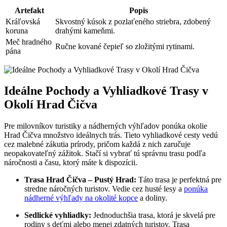
Artefakt
Popis
Kráľovská
Skvostný kúsok z pozlaťeného striebra, zdobený
koruna
drahými kameňmi.
Meč hradného
Ručne kované čepieľ so zložitými rytinami.
pána
Ideálne Pochody a Vyhliadkové Trasy v
Okolí Hrad Čičva
Pre milovníkov turistiky a nádherných výhľadov ponúka okolie
Hrad Čičva množstvo ideálnych trás. Tieto vyhliadkové cesty vedú
cez malebné zákutia prírody, pričom každá z nich zaručuje
neopakovateľný zážitok. Stačí si vybrať tú správnu trasu podľa
náročnosti a času, ktorý máte k dispozícii.
Trasa Hrad Čičva – Pustý Hrad:
Táto trasa je perfektná pre
stredne náročných turistov. Vedie cez husté lesy a
ponúka
nádherné výhľady na okolité kopce
a doliny.
Sedlické vyhliadky:
Jednoduchšia trasa, ktorá je skvelá pre
rodiny s deťmi alebo menej zdatných turistov. Trasa