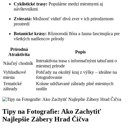
Cyklistické trasy:
Populárne medzi miestnymi aj
návštevníkmi
Zvieratá:
Možnosť vidieť divú zver v ich prirodzenom
prostredí
Botanické krásy:
Rôznorodá flóra a fauna fascinujúca pre
všetkých nadšencov prírody
Prírodná
Popis
Atraktivita
Interaktívna trasa s informačnými tabuľami o
Náučný chodník
miestnej prírode
Vyhliadkové
Pohľady na okolitý kraj z výšky – ideálne na
miesta
fotografovanie
Tematické
Krásne udržiavané záhrady plné miestnych
záhrady
rastlín
Tipy na Fotografie: Ako Zachytiť
Najlepšie Zábery Hrad Čičva