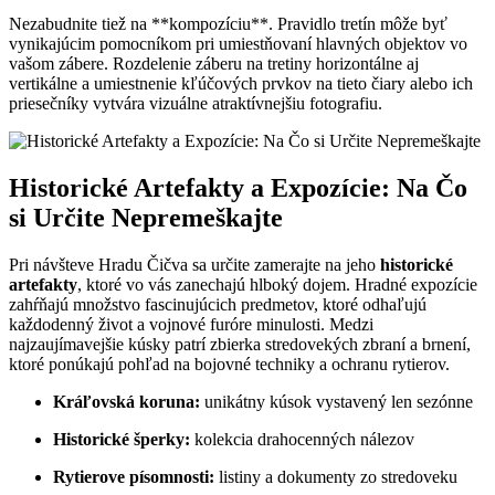
Nezabudnite tiež na **kompozíciu**. Pravidlo tretín môže byť
vynikajúcim pomocníkom pri umiestňovaní hlavných objektov vo
vašom zábere. Rozdelenie záberu na tretiny horizontálne aj
vertikálne a umiestnenie kľúčových prvkov na tieto čiary alebo ich
priesečníky vytvára vizuálne atraktívnejšiu fotografiu.
Historické Artefakty a Expozície: Na Čo
si Určite Nepremeškajte
Pri návšteve Hradu Čičva sa určite zamerajte na jeho
historické
artefakty
, ktoré vo vás zanechajú hlboký dojem. Hradné expozície
zahŕňajú množstvo fascinujúcich predmetov, ktoré odhaľujú
každodenný život a vojnové furóre minulosti. Medzi
najzaujímavejšie kúsky patrí zbierka stredovekých zbraní a brnení,
ktoré ponúkajú pohľad na bojovné techniky a ochranu rytierov.
Kráľovská koruna:
unikátny kúsok vystavený len sezónne
Historické šperky:
kolekcia drahocenných nálezov
Rytierove písomnosti:
listiny a dokumenty zo stredoveku