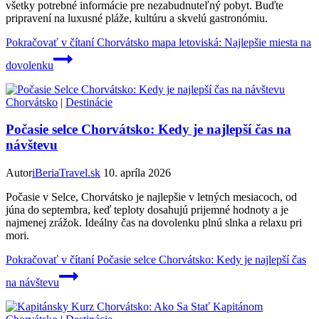
všetky potrebné informácie pre nezabudnuteľný pobyt. Buďte
pripravení na luxusné pláže, kultúru a skvelú gastronómiu.
Pokračovať v čítaní
Chorvátsko mapa letoviská: Najlepšie miesta na
dovolenku
Chorvátsko
|
Destinácie
Počasie selce Chorvátsko: Kedy je najlepší čas na
návštevu
Autor
iBeriaTravel.sk
10. apríla 2026
Počasie v Selce, Chorvátsko je najlepšie v letných mesiacoch, od
júna do septembra, keď teploty dosahujú prijemné hodnoty a je
najmenej zrážok. Ideálny čas na dovolenku plnú slnka a relaxu pri
mori.
Pokračovať v čítaní
Počasie selce Chorvátsko: Kedy je najlepší čas
na návštevu