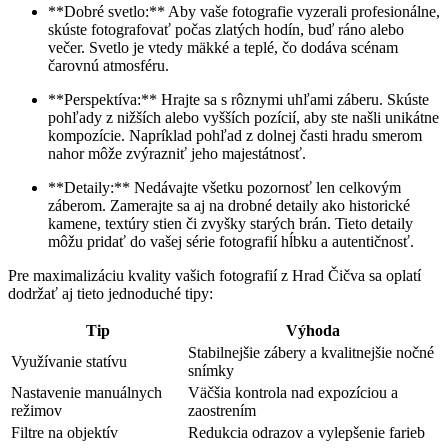
**Dobré svetlo:** Aby vaše fotografie vyzerali profesionálne,
skúste fotografovať počas zlatých hodín, buď ráno alebo
večer. Svetlo je vtedy mäkké a teplé, čo dodáva scénam
čarovnú atmosféru.
**Perspektíva:** Hrajte sa s rôznymi uhľami záberu. Skúste
pohľady z nižších alebo vyšších pozícií, aby ste našli unikátne
kompozície. Napríklad pohľad z dolnej časti hradu smerom
nahor môže zvýrazniť jeho majestátnosť.
**Detaily:** Nedávajte všetku pozornosť len celkovým
záberom. Zamerajte sa aj na drobné detaily ako historické
kamene, textúry stien či zvyšky starých brán. Tieto detaily
môžu pridať do vašej série fotografií hĺbku a autentičnosť.
Pre maximalizáciu kvality vašich fotografií z Hrad Čičva sa oplatí
dodržať aj tieto jednoduché tipy:
Tip
Výhoda
Stabilnejšie zábery a kvalitnejšie nočné
Využívanie statívu
snímky
Nastavenie manuálnych
Väčšia kontrola nad expozíciou a
režimov
zaostrením
Filtre na objektív
Redukcia odrazov a vylepšenie farieb