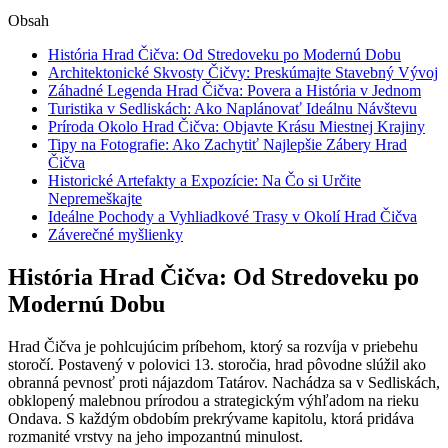
Obsah
História Hrad Čičva: Od Stredoveku po Modernú Dobu
Architektonické Skvosty Čičvy: Preskúmajte Stavebný Vývoj
Záhadné Legenda Hrad Čičva: Povera a História v Jednom
Turistika v Sedliskách: Ako Naplánovať Ideálnu Návštevu
Príroda Okolo Hrad Čičva: Objavte Krásu Miestnej Krajiny
Tipy na Fotografie: Ako Zachytiť Najlepšie Zábery Hrad
Čičva
Historické Artefakty a Expozície: Na Čo si Určite
Nepremeškajte
Ideálne Pochody a Vyhliadkové Trasy v Okolí Hrad Čičva
Záverečné myšlienky
História Hrad Čičva: Od Stredoveku po
Modernú Dobu
Hrad Čičva je pohlcujúcim príbehom, ktorý sa rozvíja v priebehu
storočí. Postavený v polovici 13. storočia, hrad pôvodne slúžil ako
obranná pevnosť proti nájazdom Tatárov. Nachádza sa v Sedliskách,
obklopený malebnou prírodou a strategickým výhľadom na rieku
Ondava. S každým obdobím prekrývame kapitolu, ktorá pridáva
rozmanité vrstvy na jeho impozantnú minulost.