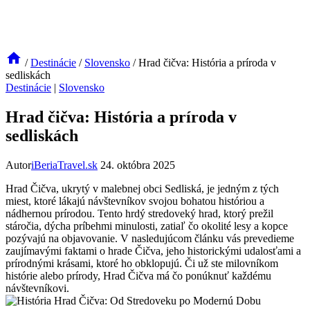
/
Destinácie
/
Slovensko
/
Hrad čičva: História a príroda v
sedliskách
Destinácie
|
Slovensko
Hrad čičva: História a príroda v
sedliskách
Autor
iBeriaTravel.sk
24. októbra 2025
Hrad Čičva, ukrytý v malebnej obci Sedliská, je jedným z tých
miest, ktoré lákajú návštevníkov svojou bohatou históriou a
nádhernou prírodou. Tento hrdý stredoveký hrad, ktorý prežil
stáročia, dýcha príbehmi minulosti, zatiaľ čo okolité lesy a kopce
pozývajú na objavovanie. V nasledujúcom článku vás prevedieme
zaujímavými faktami o hrade Čičva, jeho historickými udalosťami a
prírodnými krásami, ktoré ho obklopujú. Či už ste milovníkom
histórie alebo prírody, Hrad Čičva má čo ponúknuť každému
návštevníkovi.