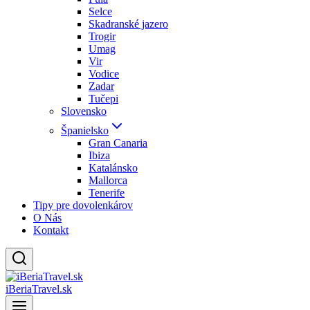
Selce
Skadranské jazero
Trogir
Umag
Vir
Vodice
Zadar
Tučepi
Slovensko
Španielsko
Gran Canaria
Ibiza
Katalánsko
Mallorca
Tenerife
Tipy pre dovolenkárov
O Nás
Kontakt
iBeriaTravel.sk