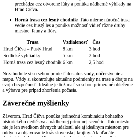
prechádza cez otvorené lúky a ponúka nádherné výhľady na
Hrad Čičva.
Horná trasa cez lesný chodník:
Táto mierne náročná trasa
vedie cez hustý les a ponúka možnosť vidieť rôzne druhy
miestnej fauny a flóry.
Trasa
Vzdialenosť
Čas
Hrad Čičva – Pustý Hrad
8 km
3 hod
Sedlické vyhliadky
5 km
2 hod
Horná trasa cez lesný chodník
6 km
2,5 hod
Nezabudnite si so sebou priniesť dostatok vody, občerstvenie a
mapu. Vždy si skontrolujte aktuálne podmienky na trase a dbajte na
svoju bezpečnosť. Ideálne je tiež mať so sebou primerané oblečenie
a výbavu pre prípad zhoršenia počasia.
Záverečné myšlienky
Záverom, Hrad Čičva ponúka jedinečnú kombináciu bohatého
historického dedičstva a nádhernej prírodnej scenérie. Toto miesto
nie je len svedkom dávnych udalostí, ale aj ideálnym miestom pre
oddych a objavovanie krás slovenskej krajiny. Ak hľadáte