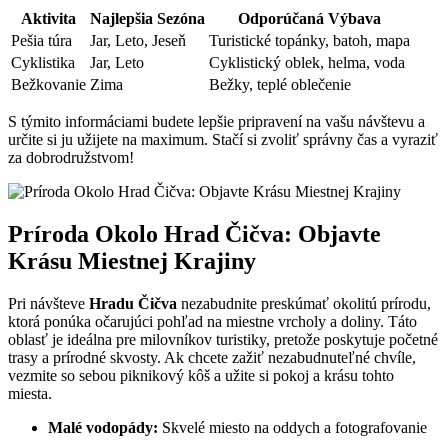
Aktivita
Najlepšia Sezóna
Odporúčaná Výbava
Pešia túra
Jar, Leto, Jeseň
Turistické topánky, batoh, mapa
Cyklistika
Jar, Leto
Cyklistický oblek, helma, voda
Bežkovanie
Zima
Bežky, teplé oblečenie
S týmito informáciami budete lepšie pripravení na vašu návštevu a
určite si ju užijete na maximum. Stačí si zvoliť správny čas a vyraziť
za dobrodružstvom!
Príroda Okolo Hrad Čičva: Objavte
Krásu Miestnej Krajiny
Pri návšteve
Hradu Čičva
nezabudnite preskúmať okolitú prírodu,
ktorá ponúka očarujúci pohľad na miestne vrcholy a doliny. Táto
oblasť je ideálna pre milovníkov turistiky, pretože poskytuje početné
trasy a prírodné skvosty. Ak chcete zažiť nezabudnuteľné chvíle,
vezmite so sebou piknikový kôš a užite si pokoj a krásu tohto
miesta.
Malé vodopády:
Skvelé miesto na oddych a fotografovanie