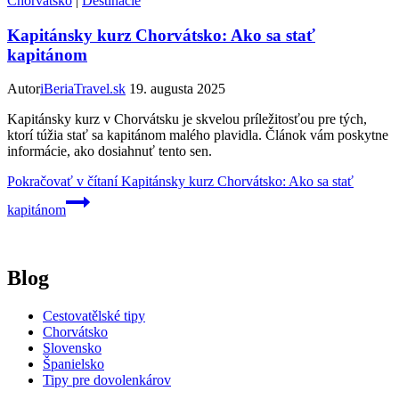
Chorvátsko
|
Destinácie
Kapitánsky kurz Chorvátsko: Ako sa stať
kapitánom
Autor
iBeriaTravel.sk
19. augusta 2025
Kapitánsky kurz v Chorvátsku je skvelou príležitosťou pre tých,
ktorí túžia stať sa kapitánom malého plavidla. Článok vám poskytne
informácie, ako dosiahnuť tento sen.
Pokračovať v čítaní
Kapitánsky kurz Chorvátsko: Ako sa stať
kapitánom
Blog
Cestovatělské tipy
Chorvátsko
Slovensko
Španielsko
Tipy pre dovolenkárov