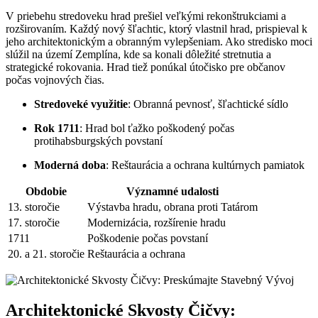
V priebehu stredoveku hrad prešiel veľkými rekonštrukciami a
rozširovaním. Každý nový šľachtic, ktorý vlastnil hrad, prispieval k
jeho architektonickým a obranným vylepšeniam. Ako stredisko moci
slúžil na území Zemplína, kde sa konali dôležité stretnutia a
strategické rokovania. Hrad tiež ponúkal útočisko pre občanov
počas vojnových čias.
Stredoveké využitie
: Obranná pevnosť, šľachtické sídlo
Rok 1711
: Hrad bol ťažko poškodený počas
protihabsburgských povstaní
Moderná doba
: Reštaurácia a ochrana kultúrnych pamiatok
Obdobie
Významné udalosti
13. storočie
Výstavba hradu, obrana proti Tatárom
17. storočie
Modernizácia, rozšírenie hradu
1711
Poškodenie počas povstaní
20. a 21. storočie
Reštaurácia a ochrana
Architektonické Skvosty Čičvy: