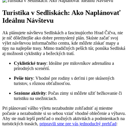
Turistika v Sedliskách: Ako Naplánovať
Ideálnu Návštevu
Ak plánujete návštevu Sedliskách a fascinujúceho Hrad Čičva, nie
je nič dôležitejšie ako dobre premyslený plán. Skúste začať svoj
výlet návštevou informačného centra, kde môžete získať mapy a
tipy na najlepšie trasy. Mimo tradičných peších túr, ponúka Sedliská
aj možnosti cyklistiky a bežeckých tratí.
Cyklistické trasy
: Ideálne pre milovníkov adrenalínu a
prírodných scenérií.
Pešie túry
: Vhodné pre rodiny s deťmi i pre skúsených
turistov, s rôznou obťažnosťou.
Sezónne aktivity
: Počas zimy si môžete užiť bežkovanie či
turistiku na snežniciach.
Pri plánovaní vášho výletu nezabudnite zohľadniť aj miestne
počasie a nezabudnite si so sebou vziať vhodné oblečenie a výbavu.
Aby ste mali lepší prehľad o možných aktivitách a podmienkach na
turistických trasách,
pripravili sme pre vás jednoduchý prehľad
: