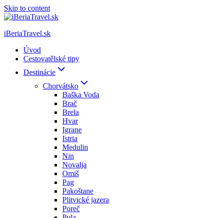
Skip to content
iBeriaTravel.sk
Úvod
Cestovatělské tipy
Destinácie
Chorvátsko
Baška Voda
Brač
Brela
Hvar
Igrane
Istria
Medulin
Nin
Novalja
Omiš
Pag
Pakoštane
Plitvické jazera
Poreč
Pula