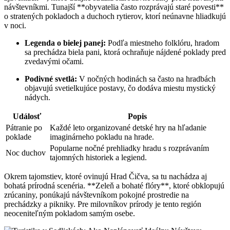
návštevníkmi. Tunajší **obyvatelia často rozprávajú staré povesti**
o stratených pokladoch a duchoch rytierov, ktorí neúnavne hliadkujú
v noci.
Legenda o bielej panej:
Podľa miestneho folklóru, hradom
sa prechádza biela pani, ktorá ochraňuje nájdené poklady pred
zvedavými očami.
Podivné svetlá:
V nočných hodinách sa často na hradbách
objavujú svetielkujúce postavy, čo dodáva miestu mystický
nádych.
Událosť
Popis
Pátranie po
Každé leto organizované detské hry na hľadanie
poklade
imaginárneho pokladu na hrade.
Popularne nočné prehliadky hradu s rozprávaním
Noc duchov
tajomných historiek a legiend.
Okrem tajomstiev, ktoré ovinujú Hrad Čičva, sa tu nachádza aj
bohatá prírodná scenéria. **Zeleň a bohaté flóry**, ktoré obklopujú
zrúcaniny, ponúkajú návštevníkom pokojné prostredie na
prechádzky a pikniky. Pre milovníkov prírody je tento región
neoceniteľným pokladom samým osebe.